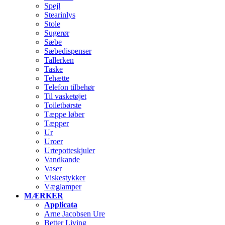
Spejl
Stearinlys
Stole
Sugerør
Sæbe
Sæbedispenser
Tallerken
Taske
Tehætte
Telefon tilbehør
Til vasketøjet
Toiletbørste
Tæppe løber
Tæpper
Ur
Uroer
Urtepotteskjuler
Vandkande
Vaser
Viskestykker
Væglamper
MÆRKER
Applicata
Arne Jacobsen Ure
Better Living