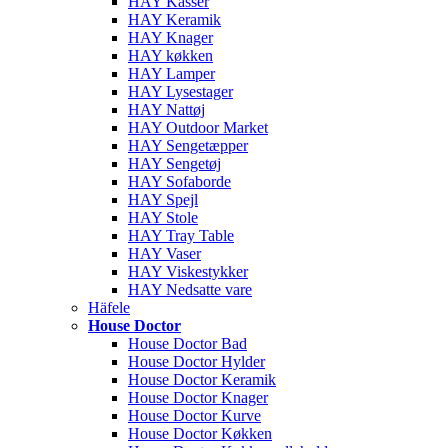
HAY Kasser
HAY Keramik
HAY Knager
HAY køkken
HAY Lamper
HAY Lysestager
HAY Nattøj
HAY Outdoor Market
HAY Sengetæpper
HAY Sengetøj
HAY Sofaborde
HAY Spejl
HAY Stole
HAY Tray Table
HAY Vaser
HAY Viskestykker
HAY Nedsatte vare
Häfele
House Doctor
House Doctor Bad
House Doctor Hylder
House Doctor Keramik
House Doctor Knager
House Doctor Kurve
House Doctor Køkken