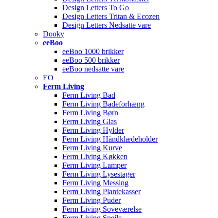
Design Letters To Go
Design Letters Tritan & Ecozen
Design Letters Nedsatte vare
Dooky
eeBoo
eeBoo 1000 brikker
eeBoo 500 brikker
eeBoo nedsatte vare
EO
Ferm Living
Ferm Living Bad
Ferm Living Badeforhæng
Ferm Living Børn
Ferm Living Glas
Ferm Living Hylder
Ferm Living Håndklædeholder
Ferm Living Kurve
Ferm Living Køkken
Ferm Living Lamper
Ferm Living Lysestager
Ferm Living Messing
Ferm Living Plantekasser
Ferm Living Puder
Ferm Living Soveværelse
Ferm Living Spejle