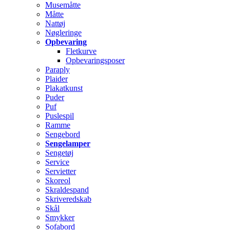
Musemåtte
Måtte
Nattøj
Nøgleringe
Opbevaring
Fletkurve
Opbevaringsposer
Paraply
Plaider
Plakatkunst
Puder
Puf
Puslespil
Ramme
Sengebord
Sengelamper
Sengetøj
Service
Servietter
Skoreol
Skraldespand
Skriveredskab
Skål
Smykker
Sofabord