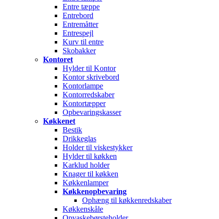
Entre tæppe
Entrebord
Entremåtter
Entrespejl
Kurv til entre
Skobakker
Kontoret
Hylder til Kontor
Kontor skrivebord
Kontorlampe
Kontorredskaber
Kontortæpper
Opbevaringskasser
Køkkenet
Bestik
Drikkeglas
Holder til viskestykker
Hylder til køkken
Karklud holder
Knager til køkken
Køkkenlamper
Køkkenopbevaring
Ophæng til køkkenredskaber
Køkkenskåle
Opvaskebørsteholder