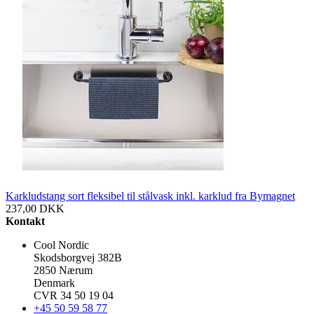
Karkludstang sort fleksibel til stålvask inkl. karklud fra Bymagnet
237,00
DKK
Kontakt
Cool Nordic
Skodsborgvej 382B
2850 Nærum
Denmark
CVR 34 50 19 04
+45 50 59 58 77