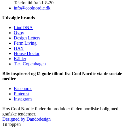
Telefontid fra kl. 8-20
info@coolnordic.dk
Udvalgte brands
LindDNA
Oyoy
Design Letters
Ferm Living
HAY
House Doctor
Kähler
Tica Copenhagen
Bliv inspireret og få gode tilbud fra Cool Nordic via de sociale
medier
Facebook
Pinterest
Instagram
Hos Cool Nordic finder du produkter til den nordiske bolig med
grafiske tendenser.
Designed by Dandodesign
Til toppen