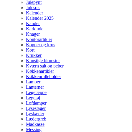
Julepynt
Julesok
Kalender
Kalender 2025
Kander
Karklude
Knager
Kontorartikler
Kopper og krus
Kort
Krukker
Kunstige blomster
Kværn salt og peber
Køkkenartikler
Køkkenrulleholder
Lamper
Lanterner
Legetæppe
Legetøj
Loftlamper
Lysestager
Lyskæder
Lædergreb
Madkasse
Messing