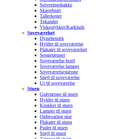
Serveringsbakke
Skærebræt
Tallerkener
Tekander
Viskestykker/Karklude
Soveværelset
Dynebetræk
Hylder til soveværelse
Plakater til soveværelset
Sengetæpper
Soveværelse bord
Soveværelse lamper
Soveværelsestæppe
Spejl til soveværelse
Ur til soveværelse
Stuen
Gulvtæppe til stuen
Hylder til stuen
Krukker til stuen
Lamper til stuen
Opbevaring stue
Plakater til stuen
Puder til stuen
Spejl til stuen
Tæpper til stuen