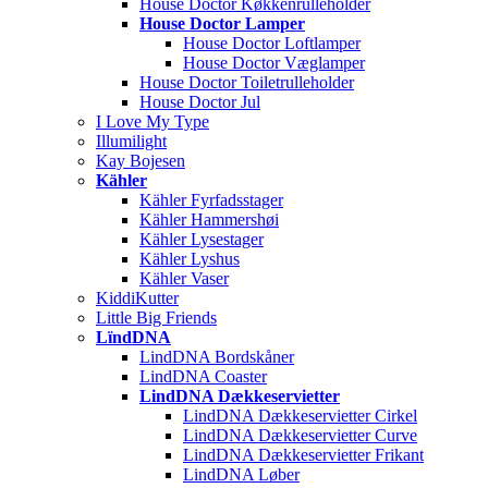
House Doctor Køkkenrulleholder
House Doctor Lamper
House Doctor Loftlamper
House Doctor Væglamper
House Doctor Toiletrulleholder
House Doctor Jul
I Love My Type
Illumilight
Kay Bojesen
Kähler
Kähler Fyrfadsstager
Kähler Hammershøi
Kähler Lysestager
Kähler Lyshus
Kähler Vaser
KiddiKutter
Little Big Friends
LïndDNA
LindDNA Bordskåner
LindDNA Coaster
LindDNA Dækkeservietter
LindDNA Dækkeservietter Cirkel
LindDNA Dækkeservietter Curve
LindDNA Dækkeservietter Frikant
LindDNA Løber