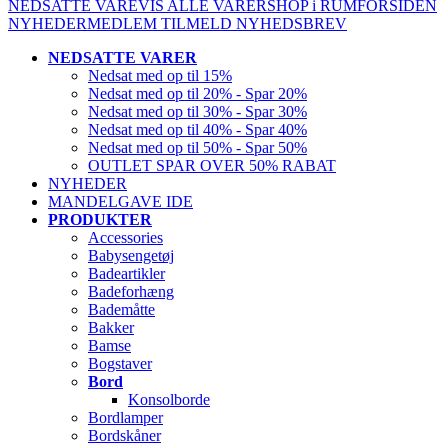
NEDSATTE VARE
VIS ALLE VARER
SHOP i RUM
FORSIDEN
NYHEDER
MEDLEM
TILMELD NYHEDSBREV
NEDSATTE VARER
Nedsat med op til 15%
Nedsat med op til 20% - Spar 20%
Nedsat med op til 30% - Spar 30%
Nedsat med op til 40% - Spar 40%
Nedsat med op til 50% - Spar 50%
OUTLET SPAR OVER 50% RABAT
NYHEDER
MANDELGAVE IDE
PRODUKTER
Accessories
Babysengetøj
Badeartikler
Badeforhæng
Bademåtte
Bakker
Bamse
Bogstaver
Bord
Konsolborde
Bordlamper
Bordskåner