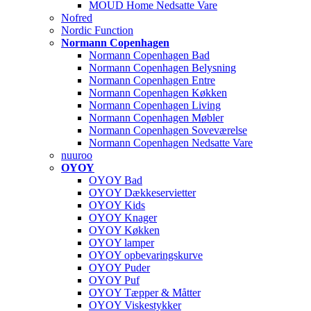
MOUD Home Nedsatte Vare
Nofred
Nordic Function
Normann Copenhagen
Normann Copenhagen Bad
Normann Copenhagen Belysning
Normann Copenhagen Entre
Normann Copenhagen Køkken
Normann Copenhagen Living
Normann Copenhagen Møbler
Normann Copenhagen Soveværelse
Normann Copenhagen Nedsatte Vare
nuuroo
OYOY
OYOY Bad
OYOY Dækkeservietter
OYOY Kids
OYOY Knager
OYOY Køkken
OYOY lamper
OYOY opbevaringskurve
OYOY Puder
OYOY Puf
OYOY Tæpper & Måtter
OYOY Viskestykker