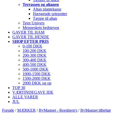
Terrassen og altanen
Altan plantekasse
Hængende urtepotter
Tæppe til altan
Teen Univers
Menneskets bedsteven
GAVER TIL HAM
GAVER TIL HENDE
SHOP EFTER PRIS
0-100 DKK
100-200 DKK
200-300 DKK
300-400 DKK
400-500 DKK
500-1000 DKK
1000-1500 DKK
1500-2000 DKK
2000 DKK og op
TOP 30
VÆRTINDEGAVE IDE
ALLE VARER
JUL
Forside
/
MÆRKER
/
ByMagnet - Reenberg's
/
ByMagnet tilbehør