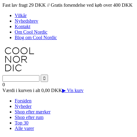
Fast lav fragt 29 DKK // Gratis forsendelse ved køb over 400 DKK
Vilkår
Nyhedsbrev
Kontakt
Om Cool Nordic
Blog om Cool Nordic
0
Værdi i kurven i alt 0,00 DKK
▶ Vis kurv
Forsiden
Nyheder
Shop efter mærker
Shop efter rum
Top 30
Alle varer