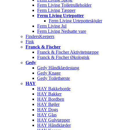
Ferm Living Toiletrulleholder
Ferm Living Tæpper
Ferm Living Urtepotter
Ferm Living Urtepotteskjuler
Ferm Living Jul
Ferm Living Nedsatte vare
FindersKeepers
Fink
Franck & Fischer
Franck & Fischer Aktivitetstæppe
Franck & Fischer Økologisk
Gedy
Gedy Håndklædestang
Gedy Knage
Gedy Toiletbørste
HAY
HAY Bakkeborde
HAY Bakker
HAY Bordben
HAY Bøjler
HAY Dogs
HAY Glas
HAY Gulvtæpper
HAY Håndklæder