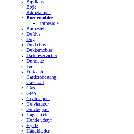
Brødkurv
Bøjle
Børnelamper
Børnemøbler
Børnestole
Børnestel
Duftlys
Dug
Dukkehus
Dukkemøbler
Dækkeservietter
Dørmåtte
Fad
Forklæde
Garderobestang
Gavekort
Glas
Greb
Grydelapper
Gulvlamper
Gulvtæpper
Hagesmæk
Hunde udstyr
Hylde
Håndklæder