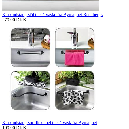
Karkludstang stål til stålvaske fra Bymagnet Reenbergs
279,00
DKK
Karkludstang sort fleksibel til stålvask fra Bymagnet
199,00
DKK