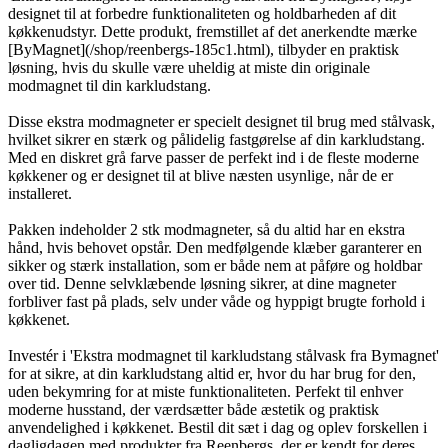
designet til at forbedre funktionaliteten og holdbarheden af dit
køkkenudstyr. Dette produkt, fremstillet af det anerkendte mærke
[ByMagnet](/shop/reenbergs-185c1.html), tilbyder en praktisk
løsning, hvis du skulle være uheldig at miste din originale
modmagnet til din karkludstang.
Disse ekstra modmagneter er specielt designet til brug med stålvask,
hvilket sikrer en stærk og pålidelig fastgørelse af din karkludstang.
Med en diskret grå farve passer de perfekt ind i de fleste moderne
køkkener og er designet til at blive næsten usynlige, når de er
installeret.
Pakken indeholder 2 stk modmagneter, så du altid har en ekstra
hånd, hvis behovet opstår. Den medfølgende klæber garanterer en
sikker og stærk installation, som er både nem at påføre og holdbar
over tid. Denne selvklæbende løsning sikrer, at dine magneter
forbliver fast på plads, selv under våde og hyppigt brugte forhold i
køkkenet.
Investér i 'Ekstra modmagnet til karkludstang stålvask fra Bymagnet'
for at sikre, at din karkludstang altid er, hvor du har brug for den,
uden bekymring for at miste funktionaliteten. Perfekt til enhver
moderne husstand, der værdsætter både æstetik og praktisk
anvendelighed i køkkenet. Bestil dit sæt i dag og oplev forskellen i
dagligdagen med produkter fra Reenbergs, der er kendt for deres