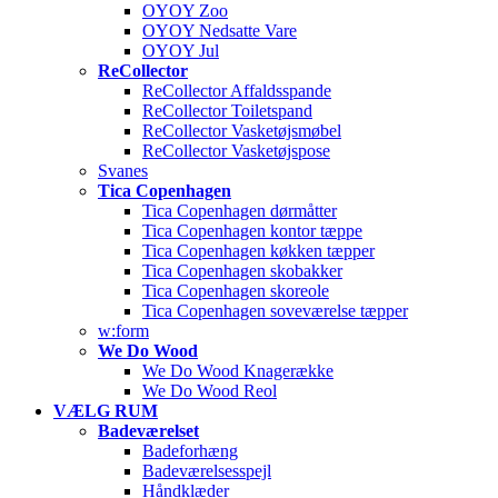
OYOY Zoo
OYOY Nedsatte Vare
OYOY Jul
ReCollector
ReCollector Affaldsspande
ReCollector Toiletspand
ReCollector Vasketøjsmøbel
ReCollector Vasketøjspose
Svanes
Tica Copenhagen
Tica Copenhagen dørmåtter
Tica Copenhagen kontor tæppe
Tica Copenhagen køkken tæpper
Tica Copenhagen skobakker
Tica Copenhagen skoreole
Tica Copenhagen soveværelse tæpper
w:form
We Do Wood
We Do Wood Knagerække
We Do Wood Reol
VÆLG RUM
Badeværelset
Badeforhæng
Badeværelsesspejl
Håndklæder