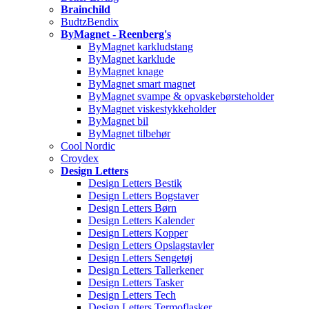
Brainchild
BudtzBendix
ByMagnet - Reenberg's
ByMagnet karkludstang
ByMagnet karklude
ByMagnet knage
ByMagnet smart magnet
ByMagnet svampe & opvaskebørsteholder
ByMagnet viskestykkeholder
ByMagnet bil
ByMagnet tilbehør
Cool Nordic
Croydex
Design Letters
Design Letters Bestik
Design Letters Bogstaver
Design Letters Børn
Design Letters Kalender
Design Letters Kopper
Design Letters Opslagstavler
Design Letters Sengetøj
Design Letters Tallerkener
Design Letters Tasker
Design Letters Tech
Design Letters Termoflasker