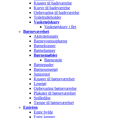
Knager til badeværelse
Kurve til badeværelse
Opbevaring til badeværelse
Toiletrulleholder
Vasketøjskurv
Vasketøjskurv i flet
Børneværelset
Aktivitetsstativ
Barnevognsophæng
Børnekopper
Børnelamper
Børnemøbler
Børnestole
Børnepuder
Børnesengetøj
Juniorstol
Knager til børneværelset
Legetøj
Opbevaring børneværelse
Plakater til børneværelset
Spilledåse
Tæppe til børneværelset
Entréen
Entre hylde
Entre lamper