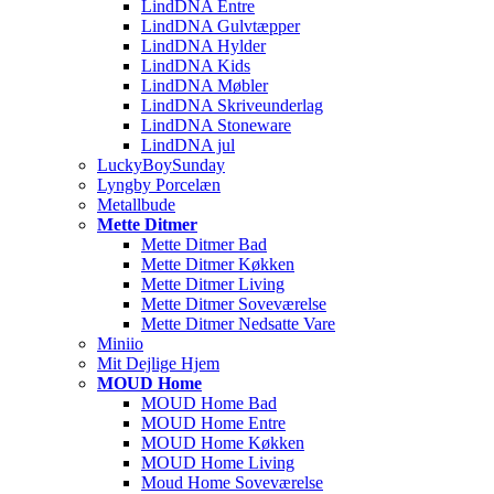
LindDNA Entre
LindDNA Gulvtæpper
LindDNA Hylder
LindDNA Kids
LindDNA Møbler
LindDNA Skriveunderlag
LindDNA Stoneware
LindDNA jul
LuckyBoySunday
Lyngby Porcelæn
Metallbude
Mette Ditmer
Mette Ditmer Bad
Mette Ditmer Køkken
Mette Ditmer Living
Mette Ditmer Soveværelse
Mette Ditmer Nedsatte Vare
Miniio
Mit Dejlige Hjem
MOUD Home
MOUD Home Bad
MOUD Home Entre
MOUD Home Køkken
MOUD Home Living
Moud Home Soveværelse