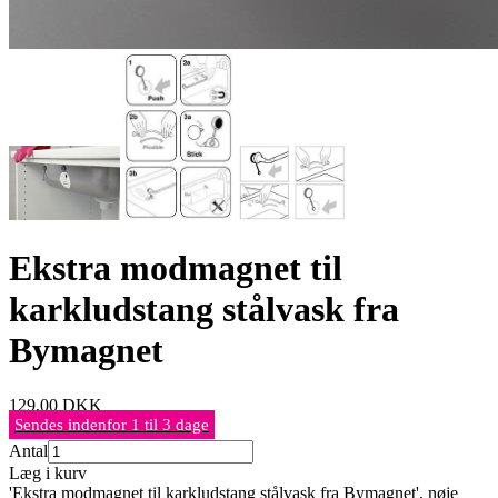
Ekstra modmagnet til
karkludstang stålvask fra
Bymagnet
129,00
DKK
Sendes indenfor 1 til 3 dage
Antal
Læg i kurv
'Ekstra modmagnet til karkludstang stålvask fra Bymagnet', nøje