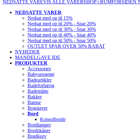
NEDSATTE VARE
VIS ALLE VARER
SHOP i RUM
FORSIDEN
NEDSATTE VARER
Nedsat med op til 15%
Nedsat med op til 20% - Spar 20%
Nedsat med op til 30% - Spar 30%
Nedsat med op til 40% - Spar 40%
Nedsat med op til 50% - Spar 50%
OUTLET SPAR OVER 50% RABAT
NYHEDER
MANDELGAVE IDE
PRODUKTER
Accessories
Babysengetøj
Badeartikler
Badeforhæng
Bademåtte
Bakker
Bamse
Bogstaver
Bord
Konsolborde
Bordlamper
Bordskåner
Brødkurv