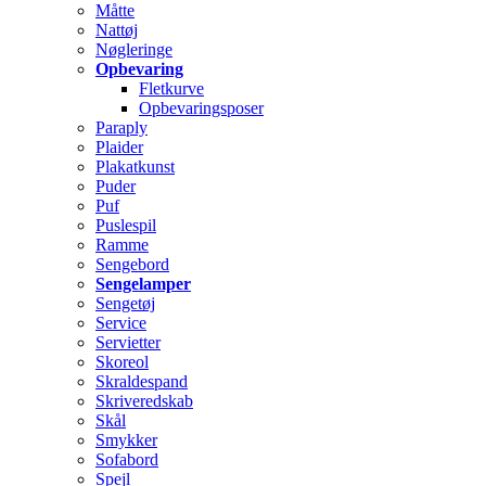
Måtte
Nattøj
Nøgleringe
Opbevaring
Fletkurve
Opbevaringsposer
Paraply
Plaider
Plakatkunst
Puder
Puf
Puslespil
Ramme
Sengebord
Sengelamper
Sengetøj
Service
Servietter
Skoreol
Skraldespand
Skriveredskab
Skål
Smykker
Sofabord
Spejl