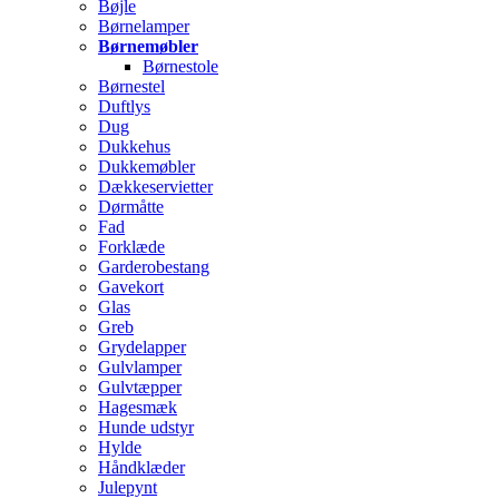
Bøjle
Børnelamper
Børnemøbler
Børnestole
Børnestel
Duftlys
Dug
Dukkehus
Dukkemøbler
Dækkeservietter
Dørmåtte
Fad
Forklæde
Garderobestang
Gavekort
Glas
Greb
Grydelapper
Gulvlamper
Gulvtæpper
Hagesmæk
Hunde udstyr
Hylde
Håndklæder
Julepynt