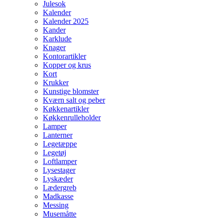
Julesok
Kalender
Kalender 2025
Kander
Karklude
Knager
Kontorartikler
Kopper og krus
Kort
Krukker
Kunstige blomster
Kværn salt og peber
Køkkenartikler
Køkkenrulleholder
Lamper
Lanterner
Legetæppe
Legetøj
Loftlamper
Lysestager
Lyskæder
Lædergreb
Madkasse
Messing
Musemåtte