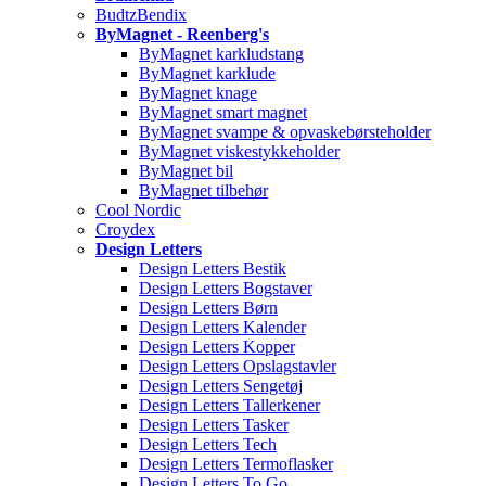
BudtzBendix
ByMagnet - Reenberg's
ByMagnet karkludstang
ByMagnet karklude
ByMagnet knage
ByMagnet smart magnet
ByMagnet svampe & opvaskebørsteholder
ByMagnet viskestykkeholder
ByMagnet bil
ByMagnet tilbehør
Cool Nordic
Croydex
Design Letters
Design Letters Bestik
Design Letters Bogstaver
Design Letters Børn
Design Letters Kalender
Design Letters Kopper
Design Letters Opslagstavler
Design Letters Sengetøj
Design Letters Tallerkener
Design Letters Tasker
Design Letters Tech
Design Letters Termoflasker
Design Letters To Go