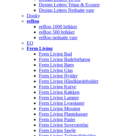
Design Letters Tritan & Ecozen
Design Letters Nedsatte vare
Dooky
eeBoo
eeBoo 1000 brikker
eeBoo 500 brikker
eeBoo nedsatte vare
EO
Ferm Living
Ferm Living Bad
Ferm Living Badeforhæng
Ferm Living Børn
Ferm Living Glas
Ferm Living Hylder
Ferm Living Håndklædeholder
Ferm Living Kurve
Ferm Living Køkken
Ferm Living Lamper
Ferm Living Lysestager
Ferm Living Messing
Ferm Living Plantekasser
Ferm Living Puder
Ferm Living Soveværelse
Ferm Living Spejle
Ferm Living Toiletrulleholder