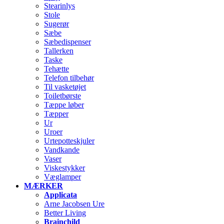
Stearinlys
Stole
Sugerør
Sæbe
Sæbedispenser
Tallerken
Taske
Tehætte
Telefon tilbehør
Til vasketøjet
Toiletbørste
Tæppe løber
Tæpper
Ur
Uroer
Urtepotteskjuler
Vandkande
Vaser
Viskestykker
Væglamper
MÆRKER
Applicata
Arne Jacobsen Ure
Better Living
Brainchild