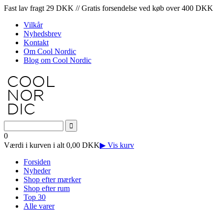
Fast lav fragt 29 DKK // Gratis forsendelse ved køb over 400 DKK
Vilkår
Nyhedsbrev
Kontakt
Om Cool Nordic
Blog om Cool Nordic
0
Værdi i kurven i alt 0,00 DKK
▶ Vis kurv
Forsiden
Nyheder
Shop efter mærker
Shop efter rum
Top 30
Alle varer