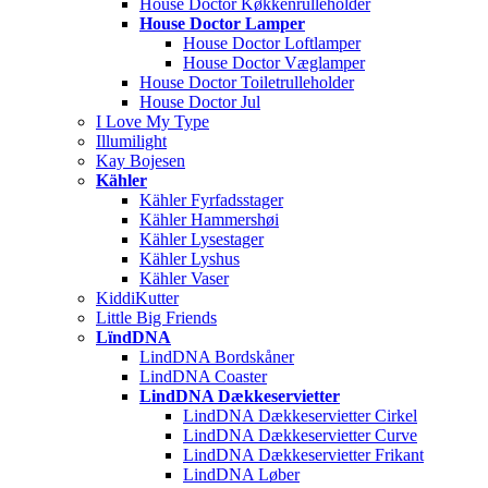
House Doctor Køkkenrulleholder
House Doctor Lamper
House Doctor Loftlamper
House Doctor Væglamper
House Doctor Toiletrulleholder
House Doctor Jul
I Love My Type
Illumilight
Kay Bojesen
Kähler
Kähler Fyrfadsstager
Kähler Hammershøi
Kähler Lysestager
Kähler Lyshus
Kähler Vaser
KiddiKutter
Little Big Friends
LïndDNA
LindDNA Bordskåner
LindDNA Coaster
LindDNA Dækkeservietter
LindDNA Dækkeservietter Cirkel
LindDNA Dækkeservietter Curve
LindDNA Dækkeservietter Frikant
LindDNA Løber