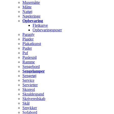
Musemåtte
Måtte
Nattøj
Nøgleringe
Opbevaring
Fletkurve
Opbevaringsposer
Paraply
Plaider
Plakatkunst
Puder
Puf
Puslespil
Ramme
Sengebord
Sengelamper
Sengetøj
Service
Servietter
Skoreol
Skraldespand
Skriveredskab
Skål
Smykker
Sofabord