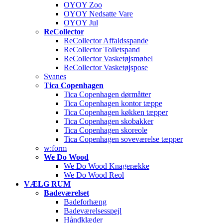
OYOY Zoo
OYOY Nedsatte Vare
OYOY Jul
ReCollector
ReCollector Affaldsspande
ReCollector Toiletspand
ReCollector Vasketøjsmøbel
ReCollector Vasketøjspose
Svanes
Tica Copenhagen
Tica Copenhagen dørmåtter
Tica Copenhagen kontor tæppe
Tica Copenhagen køkken tæpper
Tica Copenhagen skobakker
Tica Copenhagen skoreole
Tica Copenhagen soveværelse tæpper
w:form
We Do Wood
We Do Wood Knagerække
We Do Wood Reol
VÆLG RUM
Badeværelset
Badeforhæng
Badeværelsesspejl
Håndklæder