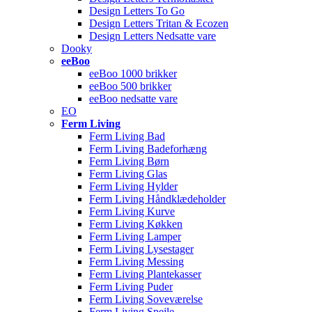
Design Letters To Go
Design Letters Tritan & Ecozen
Design Letters Nedsatte vare
Dooky
eeBoo
eeBoo 1000 brikker
eeBoo 500 brikker
eeBoo nedsatte vare
EO
Ferm Living
Ferm Living Bad
Ferm Living Badeforhæng
Ferm Living Børn
Ferm Living Glas
Ferm Living Hylder
Ferm Living Håndklædeholder
Ferm Living Kurve
Ferm Living Køkken
Ferm Living Lamper
Ferm Living Lysestager
Ferm Living Messing
Ferm Living Plantekasser
Ferm Living Puder
Ferm Living Soveværelse
Ferm Living Spejle