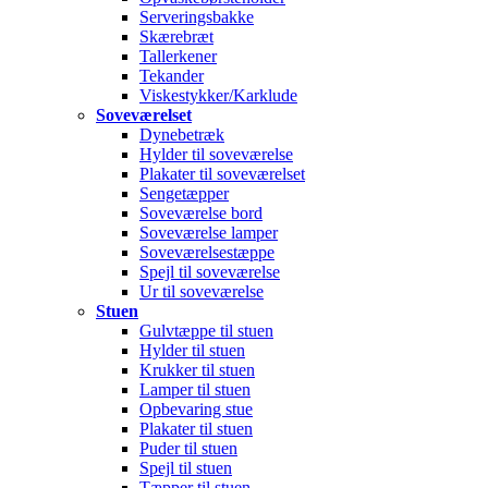
Serveringsbakke
Skærebræt
Tallerkener
Tekander
Viskestykker/Karklude
Soveværelset
Dynebetræk
Hylder til soveværelse
Plakater til soveværelset
Sengetæpper
Soveværelse bord
Soveværelse lamper
Soveværelsestæppe
Spejl til soveværelse
Ur til soveværelse
Stuen
Gulvtæppe til stuen
Hylder til stuen
Krukker til stuen
Lamper til stuen
Opbevaring stue
Plakater til stuen
Puder til stuen
Spejl til stuen
Tæpper til stuen