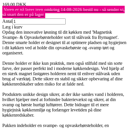
169,00
DKK
Varen er på lager igen omkring 14-08-2026 bestil nu - så sender vi,
så snart den er på lager
Antal
Læg i kurv
Opdag den innovative løsning til dit køkken med 'Magnetisk
Svampe- & Opvaskebørsteholder sort til stålvask fra Bymagnet'.
Denne smarte holder er designet til at optimere pladsen og hygiejnen
i dit køkken ved at holde din opvaskebørste og -svamp tørt og
organiseret.
Denne holder er ikke kun praktisk, men også stilfuld med sin sorte
farve, der passer perfekt ind i moderne køkkendesign. Ved hjælp af
en stærk magnet fastgøres holderen nemt til enhver stålvask uden
brug af værktøj. Dette sikrer en stabil og sikker opbevaring af dine
køkkenredskaber uden risiko for at falde ned.
Produktets unikke design sikrer, at der ikke samles vand i holderen,
hvilket hjælper med at forhindre bakterievækst og sikrer, at din
svamp og børste hurtigt lufttørrer. Dette bidrager til et mere
hygiejnisk køkkenmiljø og forlænger levetiden på dine
køkkenredskaber.
Pakken indeholder en svampe- og opvaskebørsteholder, en