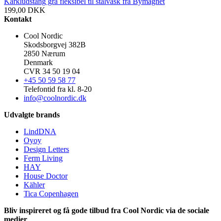
Karkludstang grå fleksibel til stålvask fra Bymagnet
199,00
DKK
Kontakt
Cool Nordic
Skodsborgvej 382B
2850 Nærum
Denmark
CVR 34 50 19 04
+45 50 59 58 77
Telefontid fra kl. 8-20
info@coolnordic.dk
Udvalgte brands
LindDNA
Oyoy
Design Letters
Ferm Living
HAY
House Doctor
Kähler
Tica Copenhagen
Bliv inspireret og få gode tilbud fra Cool Nordic via de sociale
medier