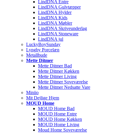
LindDNA Entre
LindDNA Gulvtæpper
LindDNA Hylder
LindDNA Kids
LindDNA Møbler
LindDNA Skriveunderlag
LindDNA Stoneware
LindDNA jul
LuckyBoySunday
Lyngby Porcelæn
Metallbude
Mette Ditmer
Mette Ditmer Bad
Mette Ditmer Køkken
Mette Ditmer Living
Mette Ditmer Soveværelse
Mette Ditmer Nedsatte Vare
Miniio
Mit Dejlige Hjem
MOUD Home
MOUD Home Bad
MOUD Home Entre
MOUD Home Køkken
MOUD Home Living
Moud Home Soveværelse