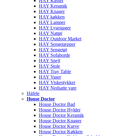
HAY Kasser
HAY Keramik
HAY Knager
HAY køkken
HAY Lamper
HAY Lysestager
HAY Nattøj
HAY Outdoor Market
HAY Sengetæpper
HAY Sengetøj
HAY Sofaborde
HAY Spejl
HAY Stole
HAY Tray Table
HAY Vaser
HAY Viskestykker
HAY Nedsatte vare
Häfele
House Doctor
House Doctor Bad
House Doctor Hylder
House Doctor Keramik
House Doctor Knager
House Doctor Kurve
House Doctor Køkken