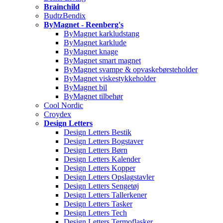
Brainchild
BudtzBendix
ByMagnet - Reenberg's
ByMagnet karkludstang
ByMagnet karklude
ByMagnet knage
ByMagnet smart magnet
ByMagnet svampe & opvaskebørsteholder
ByMagnet viskestykkeholder
ByMagnet bil
ByMagnet tilbehør
Cool Nordic
Croydex
Design Letters
Design Letters Bestik
Design Letters Bogstaver
Design Letters Børn
Design Letters Kalender
Design Letters Kopper
Design Letters Opslagstavler
Design Letters Sengetøj
Design Letters Tallerkener
Design Letters Tasker
Design Letters Tech
Design Letters Termoflasker