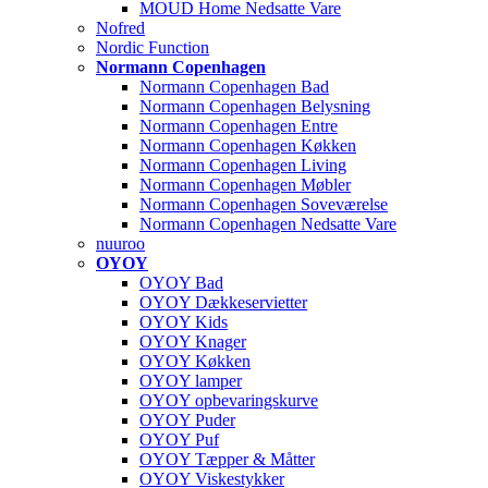
MOUD Home Nedsatte Vare
Nofred
Nordic Function
Normann Copenhagen
Normann Copenhagen Bad
Normann Copenhagen Belysning
Normann Copenhagen Entre
Normann Copenhagen Køkken
Normann Copenhagen Living
Normann Copenhagen Møbler
Normann Copenhagen Soveværelse
Normann Copenhagen Nedsatte Vare
nuuroo
OYOY
OYOY Bad
OYOY Dækkeservietter
OYOY Kids
OYOY Knager
OYOY Køkken
OYOY lamper
OYOY opbevaringskurve
OYOY Puder
OYOY Puf
OYOY Tæpper & Måtter
OYOY Viskestykker