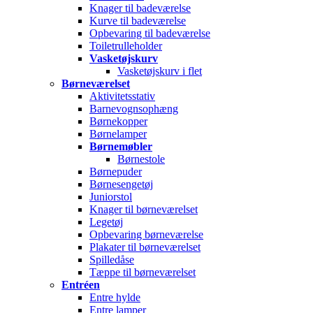
Knager til badeværelse
Kurve til badeværelse
Opbevaring til badeværelse
Toiletrulleholder
Vasketøjskurv
Vasketøjskurv i flet
Børneværelset
Aktivitetsstativ
Barnevognsophæng
Børnekopper
Børnelamper
Børnemøbler
Børnestole
Børnepuder
Børnesengetøj
Juniorstol
Knager til børneværelset
Legetøj
Opbevaring børneværelse
Plakater til børneværelset
Spilledåse
Tæppe til børneværelset
Entréen
Entre hylde
Entre lamper