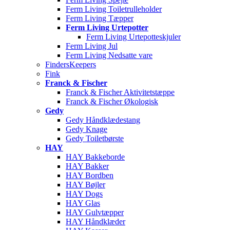
Ferm Living Toiletrulleholder
Ferm Living Tæpper
Ferm Living Urtepotter
Ferm Living Urtepotteskjuler
Ferm Living Jul
Ferm Living Nedsatte vare
FindersKeepers
Fink
Franck & Fischer
Franck & Fischer Aktivitetstæppe
Franck & Fischer Økologisk
Gedy
Gedy Håndklædestang
Gedy Knage
Gedy Toiletbørste
HAY
HAY Bakkeborde
HAY Bakker
HAY Bordben
HAY Bøjler
HAY Dogs
HAY Glas
HAY Gulvtæpper
HAY Håndklæder