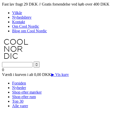
Fast lav fragt 29 DKK // Gratis forsendelse ved køb over 400 DKK
Vilkår
Nyhedsbrev
Kontakt
Om Cool Nordic
Blog om Cool Nordic
0
Værdi i kurven i alt 0,00 DKK
▶ Vis kurv
Forsiden
Nyheder
Shop efter mærker
Shop efter rum
Top 30
Alle varer