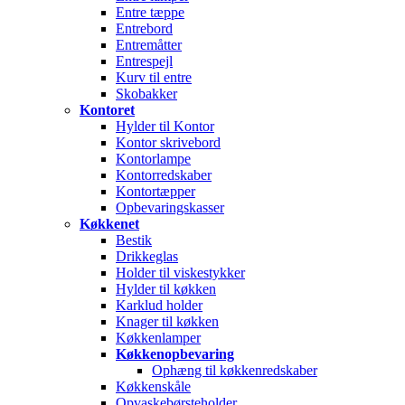
Entre tæppe
Entrebord
Entremåtter
Entrespejl
Kurv til entre
Skobakker
Kontoret
Hylder til Kontor
Kontor skrivebord
Kontorlampe
Kontorredskaber
Kontortæpper
Opbevaringskasser
Køkkenet
Bestik
Drikkeglas
Holder til viskestykker
Hylder til køkken
Karklud holder
Knager til køkken
Køkkenlamper
Køkkenopbevaring
Ophæng til køkkenredskaber
Køkkenskåle
Opvaskebørsteholder