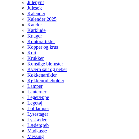
Julepynt
Julesok
Kalender
Kalender 2025
Kander
Karklude
Knager
Kontorartikler
Kopper og krus
Kort
Krukker
Kunstige blomster
Kværn salt og peber
Køkkenartikler
Køkkenrulleholder
Lamper
Lanterner
Legetæppe
Legetøj
Loftlamper
Lysestager
Lyskæder
Lædergreb
Madkasse
Messing