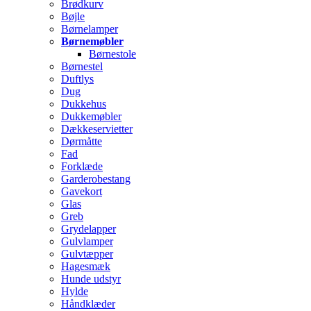
Brødkurv
Bøjle
Børnelamper
Børnemøbler
Børnestole
Børnestel
Duftlys
Dug
Dukkehus
Dukkemøbler
Dækkeservietter
Dørmåtte
Fad
Forklæde
Garderobestang
Gavekort
Glas
Greb
Grydelapper
Gulvlamper
Gulvtæpper
Hagesmæk
Hunde udstyr
Hylde
Håndklæder