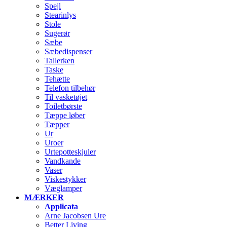
Spejl
Stearinlys
Stole
Sugerør
Sæbe
Sæbedispenser
Tallerken
Taske
Tehætte
Telefon tilbehør
Til vasketøjet
Toiletbørste
Tæppe løber
Tæpper
Ur
Uroer
Urtepotteskjuler
Vandkande
Vaser
Viskestykker
Væglamper
MÆRKER
Applicata
Arne Jacobsen Ure
Better Living