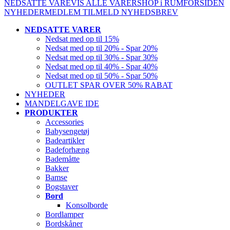
NEDSATTE VARE
VIS ALLE VARER
SHOP i RUM
FORSIDEN
NYHEDER
MEDLEM
TILMELD NYHEDSBREV
NEDSATTE VARER
Nedsat med op til 15%
Nedsat med op til 20% - Spar 20%
Nedsat med op til 30% - Spar 30%
Nedsat med op til 40% - Spar 40%
Nedsat med op til 50% - Spar 50%
OUTLET SPAR OVER 50% RABAT
NYHEDER
MANDELGAVE IDE
PRODUKTER
Accessories
Babysengetøj
Badeartikler
Badeforhæng
Bademåtte
Bakker
Bamse
Bogstaver
Bord
Konsolborde
Bordlamper
Bordskåner