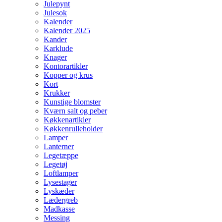
Julepynt
Julesok
Kalender
Kalender 2025
Kander
Karklude
Knager
Kontorartikler
Kopper og krus
Kort
Krukker
Kunstige blomster
Kværn salt og peber
Køkkenartikler
Køkkenrulleholder
Lamper
Lanterner
Legetæppe
Legetøj
Loftlamper
Lysestager
Lyskæder
Lædergreb
Madkasse
Messing