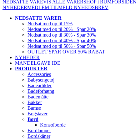
NEDSATTE VARE
VIS ALLE VARER
SHOP i RUM
FORSIDEN
NYHEDER
MEDLEM
TILMELD NYHEDSBREV
NEDSATTE VARER
Nedsat med op til 15%
Nedsat med op til 20% - Spar 20%
Nedsat med op til 30% - Spar 30%
Nedsat med op til 40% - Spar 40%
Nedsat med op til 50% - Spar 50%
OUTLET SPAR OVER 50% RABAT
NYHEDER
MANDELGAVE IDE
PRODUKTER
Accessories
Babysengetøj
Badeartikler
Badeforhæng
Bademåtte
Bakker
Bamse
Bogstaver
Bord
Konsolborde
Bordlamper
Bordskåner