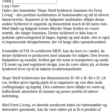
Antal
Læg i kurv
Oplev den fantastiske 'Slope Shelf hyldereol chasmere fra Ferm
Living' - den perfekte kombination af funktionalitet og stil til ethvert
børneværelse. Inspireret af de bølgende landskaber, tilføjer denne
unikke hyldereol et organisk og humoristisk touch til dit barns rum.
Med bløde og bølgede former tilbyder Slope hylden en visuel
æstetik, der fanger fantasien. Denne hyldereol er ikke kun et
praktisk opbevaringssted til bøger, legetøj og små skatte, den er også
et imponerende designelement, der vil fange alles opmærksomhed.
Fremstillet af FSC®-certificeret MDF, kan du have ro i sindet, da
denne hyldereol er produceret med omtanke for miljøet. Den leveres
fladpakket og usamlet, hvilket gør det nemt at transportere og samle.
CE-testet og med registreret design, kan du være sikker på, at denne
hyldereol lever op til de højeste kvalitetsstandarder.
Slope Shelf hyldereolen har dimensionerne B: 60 x H: 60 x D: 24
cm, hvilket giver rigelig plads til at organisere og vise dine smås
yndlingsbøger og legetøj. Den cashmere farve tilføjer en varm og
indbydende atmosfære til rummet og passer perfekt til enhver
indretning.
Med Ferm Living, en førende producent inden for børnemøbler og
dekorative genstande, kan du være sikker på at få et produkt af