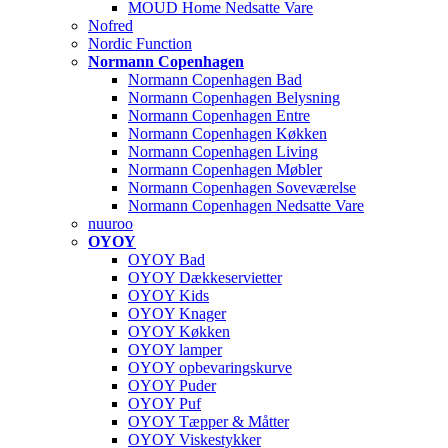
MOUD Home Nedsatte Vare
Nofred
Nordic Function
Normann Copenhagen
Normann Copenhagen Bad
Normann Copenhagen Belysning
Normann Copenhagen Entre
Normann Copenhagen Køkken
Normann Copenhagen Living
Normann Copenhagen Møbler
Normann Copenhagen Soveværelse
Normann Copenhagen Nedsatte Vare
nuuroo
OYOY
OYOY Bad
OYOY Dækkeservietter
OYOY Kids
OYOY Knager
OYOY Køkken
OYOY lamper
OYOY opbevaringskurve
OYOY Puder
OYOY Puf
OYOY Tæpper & Måtter
OYOY Viskestykker