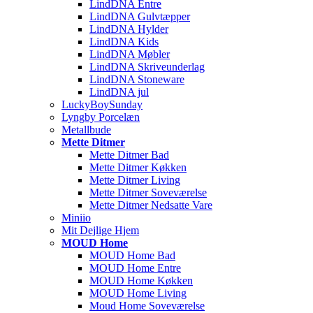
LindDNA Entre
LindDNA Gulvtæpper
LindDNA Hylder
LindDNA Kids
LindDNA Møbler
LindDNA Skriveunderlag
LindDNA Stoneware
LindDNA jul
LuckyBoySunday
Lyngby Porcelæn
Metallbude
Mette Ditmer
Mette Ditmer Bad
Mette Ditmer Køkken
Mette Ditmer Living
Mette Ditmer Soveværelse
Mette Ditmer Nedsatte Vare
Miniio
Mit Dejlige Hjem
MOUD Home
MOUD Home Bad
MOUD Home Entre
MOUD Home Køkken
MOUD Home Living
Moud Home Soveværelse