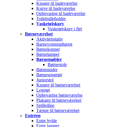
Knager til badeværelse
Kurve til badeværelse
Opbevaring til badeværelse
Toiletrulleholder
Vasketøjskurv
Vasketøjskurv i flet
Børneværelset
Aktivitetsstativ
Barnevognsophæng
Børnekopper
Børnelamper
Børnemøbler
Børnestole
Børnepuder
Børnesengetøj
Juniorstol
Knager til børneværelset
Legetøj
Opbevaring børneværelse
Plakater til børneværelset
Spilledåse
Tæppe til børneværelset
Entréen
Entre hylde
Entre lamper