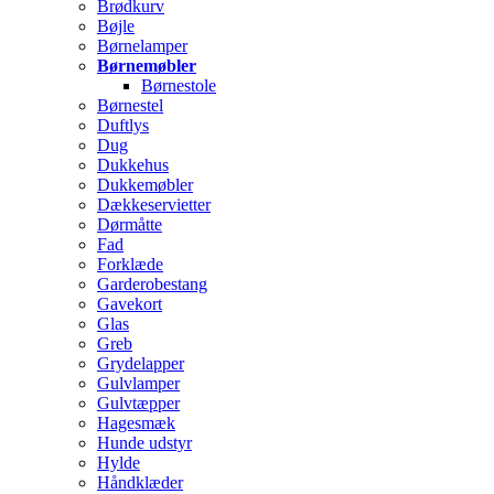
Brødkurv
Bøjle
Børnelamper
Børnemøbler
Børnestole
Børnestel
Duftlys
Dug
Dukkehus
Dukkemøbler
Dækkeservietter
Dørmåtte
Fad
Forklæde
Garderobestang
Gavekort
Glas
Greb
Grydelapper
Gulvlamper
Gulvtæpper
Hagesmæk
Hunde udstyr
Hylde
Håndklæder