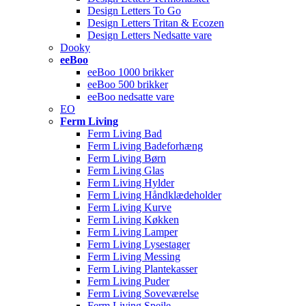
Design Letters To Go
Design Letters Tritan & Ecozen
Design Letters Nedsatte vare
Dooky
eeBoo
eeBoo 1000 brikker
eeBoo 500 brikker
eeBoo nedsatte vare
EO
Ferm Living
Ferm Living Bad
Ferm Living Badeforhæng
Ferm Living Børn
Ferm Living Glas
Ferm Living Hylder
Ferm Living Håndklædeholder
Ferm Living Kurve
Ferm Living Køkken
Ferm Living Lamper
Ferm Living Lysestager
Ferm Living Messing
Ferm Living Plantekasser
Ferm Living Puder
Ferm Living Soveværelse
Ferm Living Spejle