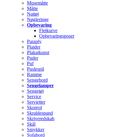
Musemåtte
Måtte
Nattøj
Nøgleringe
Opbevaring
Fletkurve
Opbevaringsposer
Paraply
Plaider
Plakatkunst
Puder
Puf
Puslespil
Ramme
Sengebord
Sengelamper
Sengetøj
Service
Servietter
Skoreol
Skraldespand
Skriveredskab
Skål
Smykker
Sofabord