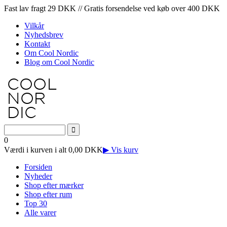
Fast lav fragt 29 DKK // Gratis forsendelse ved køb over 400 DKK
Vilkår
Nyhedsbrev
Kontakt
Om Cool Nordic
Blog om Cool Nordic
0
Værdi i kurven i alt 0,00 DKK
▶ Vis kurv
Forsiden
Nyheder
Shop efter mærker
Shop efter rum
Top 30
Alle varer