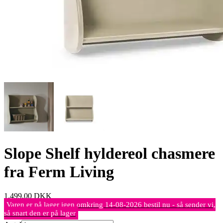
Slope Shelf hyldereol chasmere
fra Ferm Living
1.499,00
DKK
Varen er på lager igen omkring 14-08-2026 bestil nu - så sender vi,
så snart den er på lager