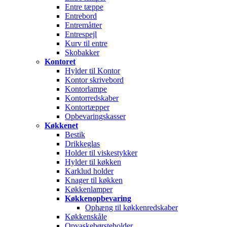
Entre tæppe
Entrebord
Entremåtter
Entrespejl
Kurv til entre
Skobakker
Kontoret
Hylder til Kontor
Kontor skrivebord
Kontorlampe
Kontorredskaber
Kontortæpper
Opbevaringskasser
Køkkenet
Bestik
Drikkeglas
Holder til viskestykker
Hylder til køkken
Karklud holder
Knager til køkken
Køkkenlamper
Køkkenopbevaring
Ophæng til køkkenredskaber
Køkkenskåle
Opvaskebørsteholder