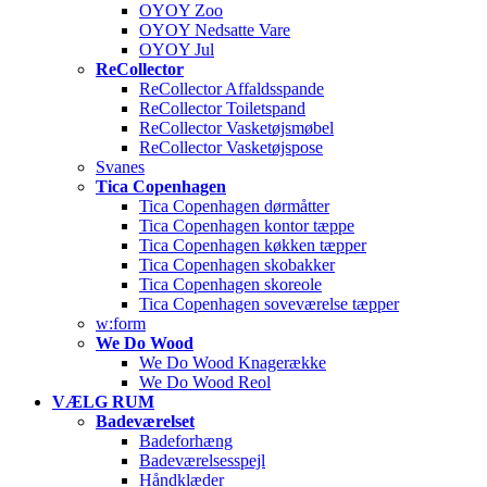
OYOY Zoo
OYOY Nedsatte Vare
OYOY Jul
ReCollector
ReCollector Affaldsspande
ReCollector Toiletspand
ReCollector Vasketøjsmøbel
ReCollector Vasketøjspose
Svanes
Tica Copenhagen
Tica Copenhagen dørmåtter
Tica Copenhagen kontor tæppe
Tica Copenhagen køkken tæpper
Tica Copenhagen skobakker
Tica Copenhagen skoreole
Tica Copenhagen soveværelse tæpper
w:form
We Do Wood
We Do Wood Knagerække
We Do Wood Reol
VÆLG RUM
Badeværelset
Badeforhæng
Badeværelsesspejl
Håndklæder