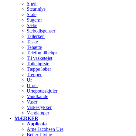
Spejl
Stearinlys
Stole
Sugerør
Sæbe
Sæbedispenser
Tallerken
Taske
Tehætte
Telefon tilbehør
Til vasketøjet
Toiletbørste
Tæppe løber
Tæpper
Ur
Uroer
Urtepotteskjuler
Vandkande
Vaser
Viskestykker
Væglamper
MÆRKER
Applicata
Arne Jacobsen Ure
Better Living