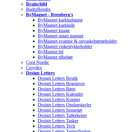
Brainchild
BudtzBendix
ByMagnet - Reenberg's
ByMagnet karkludstang
ByMagnet karklude
ByMagnet knage
ByMagnet smart magnet
ByMagnet svampe & opvaskebørsteholder
ByMagnet viskestykkeholder
ByMagnet bil
ByMagnet tilbehør
Cool Nordic
Croydex
Design Letters
Design Letters Bestik
Design Letters Bogstaver
Design Letters Børn
Design Letters Kalender
Design Letters Kopper
Design Letters Opslagstavler
Design Letters Sengetøj
Design Letters Tallerkener
Design Letters Tasker
Design Letters Tech
Design Letters Termoflasker