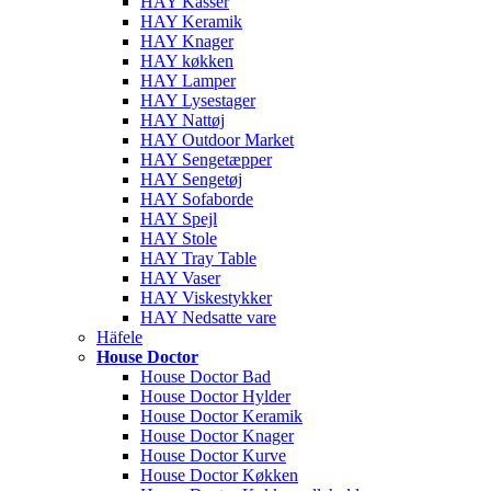
HAY Kasser
HAY Keramik
HAY Knager
HAY køkken
HAY Lamper
HAY Lysestager
HAY Nattøj
HAY Outdoor Market
HAY Sengetæpper
HAY Sengetøj
HAY Sofaborde
HAY Spejl
HAY Stole
HAY Tray Table
HAY Vaser
HAY Viskestykker
HAY Nedsatte vare
Häfele
House Doctor
House Doctor Bad
House Doctor Hylder
House Doctor Keramik
House Doctor Knager
House Doctor Kurve
House Doctor Køkken