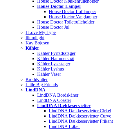
House Doctor Køkkenrulleholder
House Doctor Lamper
House Doctor Loftlamper
House Doctor Væglamper
House Doctor Toiletrulleholder
House Doctor Jul
I Love My Type
Illumilight
Kay Bojesen
Kähler
Kähler Fyrfadsstager
Kähler Hammershøi
Kähler Lysestager
Kähler Lyshus
Kähler Vaser
KiddiKutter
Little Big Friends
LïndDNA
LindDNA Bordskåner
LindDNA Coaster
LindDNA Dækkeservietter
LindDNA Dækkeservietter Cirkel
LindDNA Dækkeservietter Curve
LindDNA Dækkeservietter Frikant
LindDNA Løber