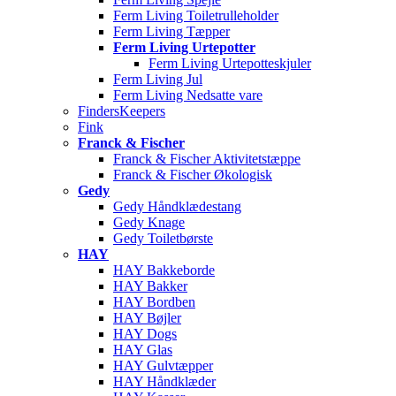
Ferm Living Toiletrulleholder
Ferm Living Tæpper
Ferm Living Urtepotter
Ferm Living Urtepotteskjuler
Ferm Living Jul
Ferm Living Nedsatte vare
FindersKeepers
Fink
Franck & Fischer
Franck & Fischer Aktivitetstæppe
Franck & Fischer Økologisk
Gedy
Gedy Håndklædestang
Gedy Knage
Gedy Toiletbørste
HAY
HAY Bakkeborde
HAY Bakker
HAY Bordben
HAY Bøjler
HAY Dogs
HAY Glas
HAY Gulvtæpper
HAY Håndklæder