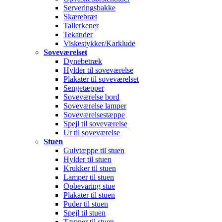
Serveringsbakke
Skærebræt
Tallerkener
Tekander
Viskestykker/Karklude
Soveværelset
Dynebetræk
Hylder til soveværelse
Plakater til soveværelset
Sengetæpper
Soveværelse bord
Soveværelse lamper
Soveværelsestæppe
Spejl til soveværelse
Ur til soveværelse
Stuen
Gulvtæppe til stuen
Hylder til stuen
Krukker til stuen
Lamper til stuen
Opbevaring stue
Plakater til stuen
Puder til stuen
Spejl til stuen
Tæpper til stuen