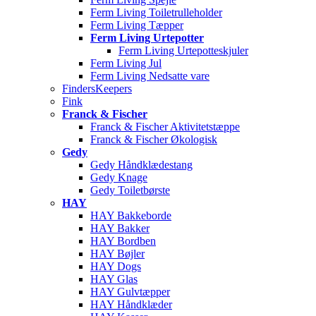
Ferm Living Toiletrulleholder
Ferm Living Tæpper
Ferm Living Urtepotter
Ferm Living Urtepotteskjuler
Ferm Living Jul
Ferm Living Nedsatte vare
FindersKeepers
Fink
Franck & Fischer
Franck & Fischer Aktivitetstæppe
Franck & Fischer Økologisk
Gedy
Gedy Håndklædestang
Gedy Knage
Gedy Toiletbørste
HAY
HAY Bakkeborde
HAY Bakker
HAY Bordben
HAY Bøjler
HAY Dogs
HAY Glas
HAY Gulvtæpper
HAY Håndklæder