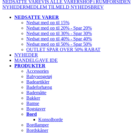
NEDSATTE VARE
VIS ALLE VARER
SHOP i RUM
FORSIDEN
NYHEDER
MEDLEM
TILMELD NYHEDSBREV
NEDSATTE VARER
Nedsat med op til 15%
Nedsat med op til 20% - Spar 20%
Nedsat med op til 30% - Spar 30%
Nedsat med op til 40% - Spar 40%
Nedsat med op til 50% - Spar 50%
OUTLET SPAR OVER 50% RABAT
NYHEDER
MANDELGAVE IDE
PRODUKTER
Accessories
Babysengetøj
Badeartikler
Badeforhæng
Bademåtte
Bakker
Bamse
Bogstaver
Bord
Konsolborde
Bordlamper
Bordskåner