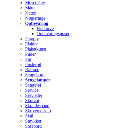
Musemåtte
Måtte
Nattøj
Nøgleringe
Opbevaring
Fletkurve
Opbevaringsposer
Paraply
Plaider
Plakatkunst
Puder
Puf
Puslespil
Ramme
Sengebord
Sengelamper
Sengetøj
Service
Servietter
Skoreol
Skraldespand
Skriveredskab
Skål
Smykker
Sofabord