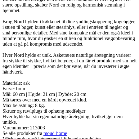
større opstilling, skaber Nord en rolig og harmonisk stemning i
hjemmet.
Brug Nord hylden i køkkenet til dine yndlingskopper og kogebøger,
i stuen til bøger, kunst eller stearinlys, eller i entréen til nøgler og
små personlige detaljer. Med sine kompakte mål er den også ideel i
mindre rum, hvor du ønsker en stilren og funktionel vægopbevaring
uden at gå på kompromis med udseendet.
Hver Nord hylde er unik. Asketræets naturlige åretegning varierer
fra stykke til stykke, hvilket betyder, at du får et produkt med sin helt
egen identitet – præcis som det bør være, når du investerer i ægte
håndværk.
Materiale: ask
Farve: brun
Mål: 60 cm | Højde: 21 cm | Dybde: 20 cm
Må tørres over med en hårdt opvredet klud.
Max belastning: 8 kg.
Skruer og rawlplugs til ophæng medfølger
Hver hylde har sin egen naturlige åretegning, hvilket gør dem
unikke.
Varenummer:
213003
Se alle produkter fra
moud-home
Måske er du også interesseret i følgende produkter