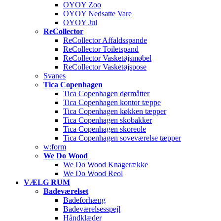
OYOY Zoo
OYOY Nedsatte Vare
OYOY Jul
ReCollector
ReCollector Affaldsspande
ReCollector Toiletspand
ReCollector Vasketøjsmøbel
ReCollector Vasketøjspose
Svanes
Tica Copenhagen
Tica Copenhagen dørmåtter
Tica Copenhagen kontor tæppe
Tica Copenhagen køkken tæpper
Tica Copenhagen skobakker
Tica Copenhagen skoreole
Tica Copenhagen soveværelse tæpper
w:form
We Do Wood
We Do Wood Knagerække
We Do Wood Reol
VÆLG RUM
Badeværelset
Badeforhæng
Badeværelsesspejl
Håndklæder