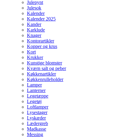
Julepynt
Julesok
Kalender
Kalender 2025
Kander
Karklude
Knager
Kontorartikler
Kopper og krus
Kort
Krukker
Kunstige blomster
Kværn salt og peber
Køkkenartikler
Køkkenrulleholder
Lamper
Lanterner
Legetæppe
Legetøj
Loftlamper
Lysestager
Lyskæder
Lædergreb
Madkasse
Messing