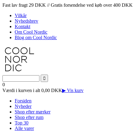
Fast lav fragt 29 DKK // Gratis forsendelse ved køb over 400 DKK
Vilkår
Nyhedsbrev
Kontakt
Om Cool Nordic
Blog om Cool Nordic
0
Værdi i kurven i alt 0,00 DKK
▶ Vis kurv
Forsiden
Nyheder
Shop efter mærker
Shop efter rum
Top 30
Alle varer