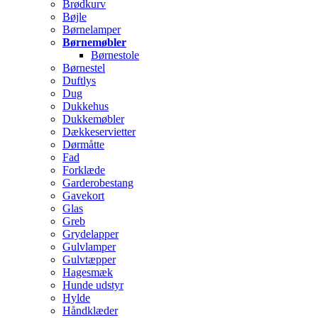
Brødkurv
Bøjle
Børnelamper
Børnemøbler
Børnestole
Børnestel
Duftlys
Dug
Dukkehus
Dukkemøbler
Dækkeservietter
Dørmåtte
Fad
Forklæde
Garderobestang
Gavekort
Glas
Greb
Grydelapper
Gulvlamper
Gulvtæpper
Hagesmæk
Hunde udstyr
Hylde
Håndklæder