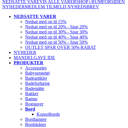
NEDSATTE VARE
VIS ALLE VARER
SHOP i RUM
FORSIDEN
NYHEDER
MEDLEM
TILMELD NYHEDSBREV
NEDSATTE VARER
Nedsat med op til 15%
Nedsat med op til 20% - Spar 20%
Nedsat med op til 30% - Spar 30%
Nedsat med op til 40% - Spar 40%
Nedsat med op til 50% - Spar 50%
OUTLET SPAR OVER 50% RABAT
NYHEDER
MANDELGAVE IDE
PRODUKTER
Accessories
Babysengetøj
Badeartikler
Badeforhæng
Bademåtte
Bakker
Bamse
Bogstaver
Bord
Konsolborde
Bordlamper
Bordskåner