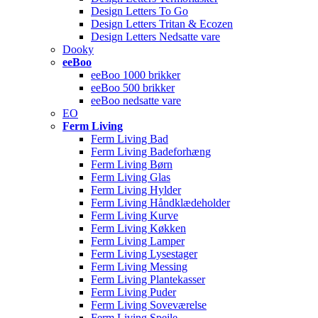
Design Letters To Go
Design Letters Tritan & Ecozen
Design Letters Nedsatte vare
Dooky
eeBoo
eeBoo 1000 brikker
eeBoo 500 brikker
eeBoo nedsatte vare
EO
Ferm Living
Ferm Living Bad
Ferm Living Badeforhæng
Ferm Living Børn
Ferm Living Glas
Ferm Living Hylder
Ferm Living Håndklædeholder
Ferm Living Kurve
Ferm Living Køkken
Ferm Living Lamper
Ferm Living Lysestager
Ferm Living Messing
Ferm Living Plantekasser
Ferm Living Puder
Ferm Living Soveværelse
Ferm Living Spejle