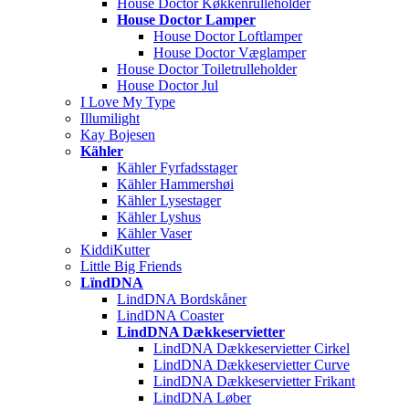
House Doctor Køkkenrulleholder
House Doctor Lamper
House Doctor Loftlamper
House Doctor Væglamper
House Doctor Toiletrulleholder
House Doctor Jul
I Love My Type
Illumilight
Kay Bojesen
Kähler
Kähler Fyrfadsstager
Kähler Hammershøi
Kähler Lysestager
Kähler Lyshus
Kähler Vaser
KiddiKutter
Little Big Friends
LïndDNA
LindDNA Bordskåner
LindDNA Coaster
LindDNA Dækkeservietter
LindDNA Dækkeservietter Cirkel
LindDNA Dækkeservietter Curve
LindDNA Dækkeservietter Frikant
LindDNA Løber