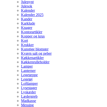
Julepynt
Julesok
Kalender
Kalender 2025
Kander
Karklude
Knager
Kontorartikler
Kopper og krus
Kort
Krukker
Kunstige blomster
Kværn salt og peber
Køkkenartikler
Køkkenrulleholder
Lamper
Lanterner
Legetæppe
Legetøj
Loftlamper
Lysestager
Lyskæder
Lædergreb
Madkasse
Messing