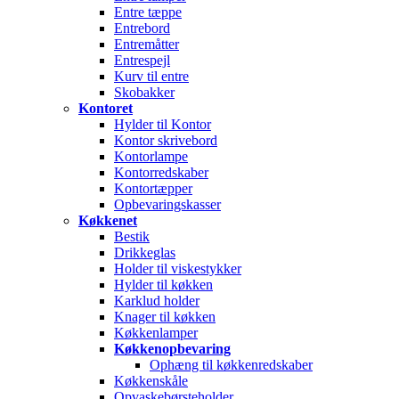
Entre tæppe
Entrebord
Entremåtter
Entrespejl
Kurv til entre
Skobakker
Kontoret
Hylder til Kontor
Kontor skrivebord
Kontorlampe
Kontorredskaber
Kontortæpper
Opbevaringskasser
Køkkenet
Bestik
Drikkeglas
Holder til viskestykker
Hylder til køkken
Karklud holder
Knager til køkken
Køkkenlamper
Køkkenopbevaring
Ophæng til køkkenredskaber
Køkkenskåle
Opvaskebørsteholder