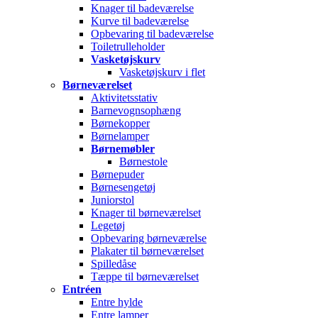
Knager til badeværelse
Kurve til badeværelse
Opbevaring til badeværelse
Toiletrulleholder
Vasketøjskurv
Vasketøjskurv i flet
Børneværelset
Aktivitetsstativ
Barnevognsophæng
Børnekopper
Børnelamper
Børnemøbler
Børnestole
Børnepuder
Børnesengetøj
Juniorstol
Knager til børneværelset
Legetøj
Opbevaring børneværelse
Plakater til børneværelset
Spilledåse
Tæppe til børneværelset
Entréen
Entre hylde
Entre lamper