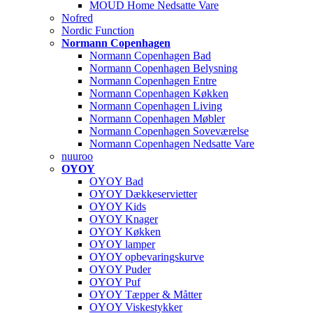
MOUD Home Nedsatte Vare
Nofred
Nordic Function
Normann Copenhagen
Normann Copenhagen Bad
Normann Copenhagen Belysning
Normann Copenhagen Entre
Normann Copenhagen Køkken
Normann Copenhagen Living
Normann Copenhagen Møbler
Normann Copenhagen Soveværelse
Normann Copenhagen Nedsatte Vare
nuuroo
OYOY
OYOY Bad
OYOY Dækkeservietter
OYOY Kids
OYOY Knager
OYOY Køkken
OYOY lamper
OYOY opbevaringskurve
OYOY Puder
OYOY Puf
OYOY Tæpper & Måtter
OYOY Viskestykker