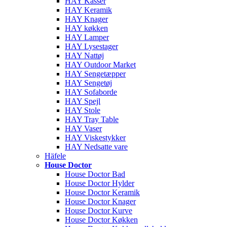
HAY Kasser
HAY Keramik
HAY Knager
HAY køkken
HAY Lamper
HAY Lysestager
HAY Nattøj
HAY Outdoor Market
HAY Sengetæpper
HAY Sengetøj
HAY Sofaborde
HAY Spejl
HAY Stole
HAY Tray Table
HAY Vaser
HAY Viskestykker
HAY Nedsatte vare
Häfele
House Doctor
House Doctor Bad
House Doctor Hylder
House Doctor Keramik
House Doctor Knager
House Doctor Kurve
House Doctor Køkken