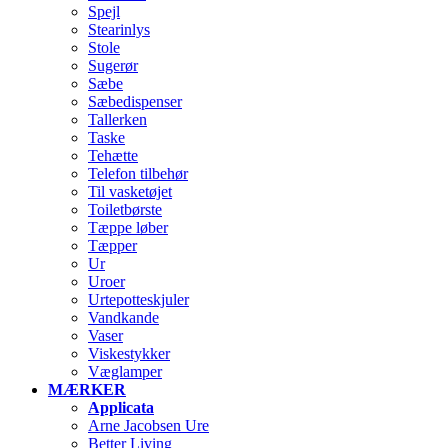
Spejl
Stearinlys
Stole
Sugerør
Sæbe
Sæbedispenser
Tallerken
Taske
Tehætte
Telefon tilbehør
Til vasketøjet
Toiletbørste
Tæppe løber
Tæpper
Ur
Uroer
Urtepotteskjuler
Vandkande
Vaser
Viskestykker
Væglamper
MÆRKER
Applicata
Arne Jacobsen Ure
Better Living