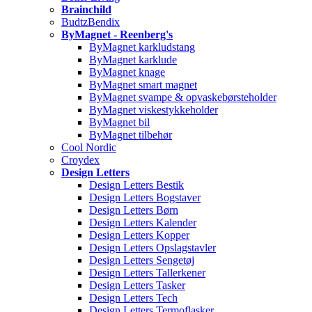
Brainchild
BudtzBendix
ByMagnet - Reenberg's
ByMagnet karkludstang
ByMagnet karklude
ByMagnet knage
ByMagnet smart magnet
ByMagnet svampe & opvaskebørsteholder
ByMagnet viskestykkeholder
ByMagnet bil
ByMagnet tilbehør
Cool Nordic
Croydex
Design Letters
Design Letters Bestik
Design Letters Bogstaver
Design Letters Børn
Design Letters Kalender
Design Letters Kopper
Design Letters Opslagstavler
Design Letters Sengetøj
Design Letters Tallerkener
Design Letters Tasker
Design Letters Tech
Design Letters Termoflasker