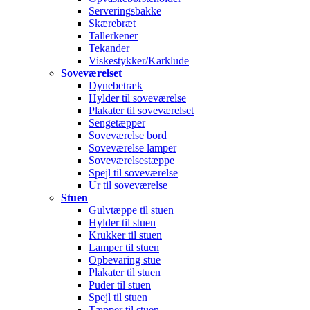
Serveringsbakke
Skærebræt
Tallerkener
Tekander
Viskestykker/Karklude
Soveværelset
Dynebetræk
Hylder til soveværelse
Plakater til soveværelset
Sengetæpper
Soveværelse bord
Soveværelse lamper
Soveværelsestæppe
Spejl til soveværelse
Ur til soveværelse
Stuen
Gulvtæppe til stuen
Hylder til stuen
Krukker til stuen
Lamper til stuen
Opbevaring stue
Plakater til stuen
Puder til stuen
Spejl til stuen
Tæpper til stuen