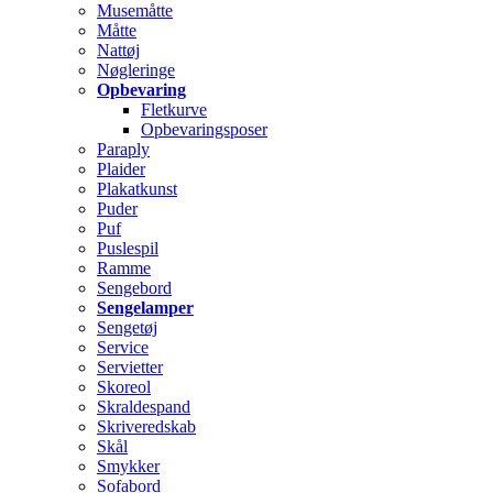
Musemåtte
Måtte
Nattøj
Nøgleringe
Opbevaring
Fletkurve
Opbevaringsposer
Paraply
Plaider
Plakatkunst
Puder
Puf
Puslespil
Ramme
Sengebord
Sengelamper
Sengetøj
Service
Servietter
Skoreol
Skraldespand
Skriveredskab
Skål
Smykker
Sofabord