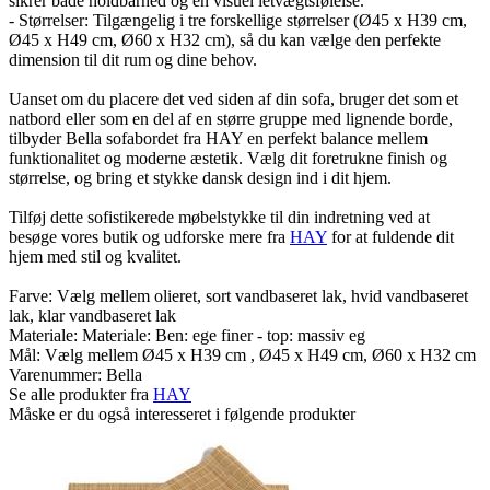
sikrer både holdbarhed og en visuel letvægtsfølelse.
- Størrelser: Tilgængelig i tre forskellige størrelser (Ø45 x H39 cm,
Ø45 x H49 cm, Ø60 x H32 cm), så du kan vælge den perfekte
dimension til dit rum og dine behov.
Uanset om du placere det ved siden af din sofa, bruger det som et
natbord eller som en del af en større gruppe med lignende borde,
tilbyder Bella sofabordet fra HAY en perfekt balance mellem
funktionalitet og moderne æstetik. Vælg dit foretrukne finish og
størrelse, og bring et stykke dansk design ind i dit hjem.
Tilføj dette sofistikerede møbelstykke til din indretning ved at
besøge vores butik og udforske mere fra
HAY
for at fuldende dit
hjem med stil og kvalitet.
Farve: Vælg mellem olieret, sort vandbaseret lak, hvid vandbaseret
lak, klar vandbaseret lak
Materiale: Materiale: Ben: ege finer - top: massiv eg
Mål: Vælg mellem Ø45 x H39 cm , Ø45 x H49 cm, Ø60 x H32 cm
Varenummer:
Bella
Se alle produkter fra
HAY
Måske er du også interesseret i følgende produkter