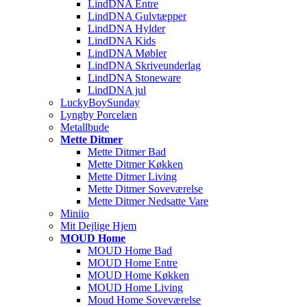
LindDNA Entre
LindDNA Gulvtæpper
LindDNA Hylder
LindDNA Kids
LindDNA Møbler
LindDNA Skriveunderlag
LindDNA Stoneware
LindDNA jul
LuckyBoySunday
Lyngby Porcelæn
Metallbude
Mette Ditmer
Mette Ditmer Bad
Mette Ditmer Køkken
Mette Ditmer Living
Mette Ditmer Soveværelse
Mette Ditmer Nedsatte Vare
Miniio
Mit Dejlige Hjem
MOUD Home
MOUD Home Bad
MOUD Home Entre
MOUD Home Køkken
MOUD Home Living
Moud Home Soveværelse