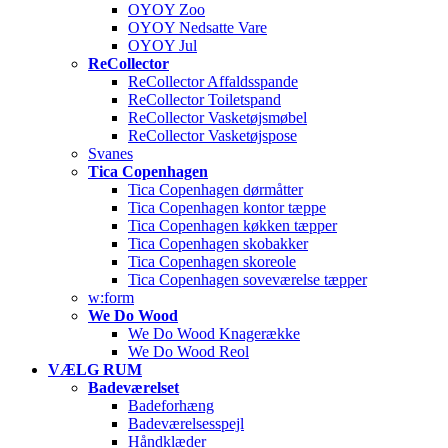
OYOY Zoo
OYOY Nedsatte Vare
OYOY Jul
ReCollector
ReCollector Affaldsspande
ReCollector Toiletspand
ReCollector Vasketøjsmøbel
ReCollector Vasketøjspose
Svanes
Tica Copenhagen
Tica Copenhagen dørmåtter
Tica Copenhagen kontor tæppe
Tica Copenhagen køkken tæpper
Tica Copenhagen skobakker
Tica Copenhagen skoreole
Tica Copenhagen soveværelse tæpper
w:form
We Do Wood
We Do Wood Knagerække
We Do Wood Reol
VÆLG RUM
Badeværelset
Badeforhæng
Badeværelsesspejl
Håndklæder