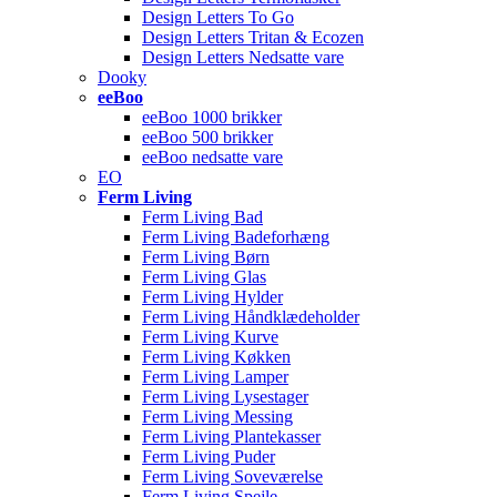
Design Letters To Go
Design Letters Tritan & Ecozen
Design Letters Nedsatte vare
Dooky
eeBoo
eeBoo 1000 brikker
eeBoo 500 brikker
eeBoo nedsatte vare
EO
Ferm Living
Ferm Living Bad
Ferm Living Badeforhæng
Ferm Living Børn
Ferm Living Glas
Ferm Living Hylder
Ferm Living Håndklædeholder
Ferm Living Kurve
Ferm Living Køkken
Ferm Living Lamper
Ferm Living Lysestager
Ferm Living Messing
Ferm Living Plantekasser
Ferm Living Puder
Ferm Living Soveværelse
Ferm Living Spejle