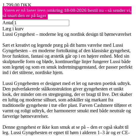
1.799,00
DKK
Varen er på lager igen omkring 18-08-2026 bestil nu - så sender vi,
så snart den er på lager
Antal
Læg i kurv
Lussi Gyngehest – moderne leg og nordisk design til børneværelset
Sæt et kreativt og legende præg på dit barns værelse med Lussi
Gyngehesten – en moderne fortolkning af den klassiske gyngehest,
hvor funktion, fantasi og æstetik går op i en højere enhed. Med sin
skulpturelle form og bløde, kontinuerlige linjer fungerer Lussi både
som legetøj og som en smuk indretningsgenstand, der passer perfekt
ind i det stilrene, nordiske hjem.
Lussi Gyngehesten er designet med et let og næsten poetisk udtryk.
Den pulverlakerede stålkonstruktion giver gyngehesten et unikt
look, der minder om en stregtegning, der er bragt til live. Det skaber
en luftig og moderne silhuet, som adskiller sig markant fra
traditionelle gyngeheste i træ eller plast. Farven Cashmere tilfører et
varmt og roligt udtryk, der harmonerer smukt med både neutrale og
farverige børneværelser.
Denne gyngehest er ikke kun smuk at se på – den er også skabt til
leg. Lussi Gyngehesten er egnet til børn i alderen 1–3 år og er CE-