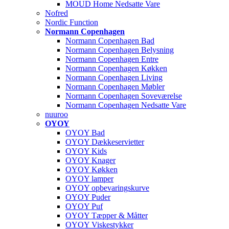
MOUD Home Nedsatte Vare
Nofred
Nordic Function
Normann Copenhagen
Normann Copenhagen Bad
Normann Copenhagen Belysning
Normann Copenhagen Entre
Normann Copenhagen Køkken
Normann Copenhagen Living
Normann Copenhagen Møbler
Normann Copenhagen Soveværelse
Normann Copenhagen Nedsatte Vare
nuuroo
OYOY
OYOY Bad
OYOY Dækkeservietter
OYOY Kids
OYOY Knager
OYOY Køkken
OYOY lamper
OYOY opbevaringskurve
OYOY Puder
OYOY Puf
OYOY Tæpper & Måtter
OYOY Viskestykker