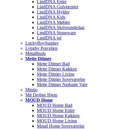
LindDNA Entre
LindDNA Gulvtæpper
LindDNA Hylder
LindDNA Kids
LindDNA Møbler
LindDNA Skriveunderlag
LindDNA Stoneware
LindDNA jul
LuckyBoySunday
Lyngby Porcelæn
Metallbude
Mette Ditmer
Mette Ditmer Bad
Mette Ditmer Køkken
Mette Ditmer Living
Mette Ditmer Soveværelse
Mette Ditmer Nedsatte Vare
Miniio
Mit Dejlige Hjem
MOUD Home
MOUD Home Bad
MOUD Home Entre
MOUD Home Køkken
MOUD Home Living
Moud Home Soveværelse