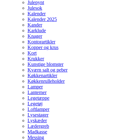
Julepynt
Julesok
Kalender
Kalender 2025
Kander
Karklude
Knager
Kontorartikler
Kopper og krus
Kort
Krukker
Kunstige blomster
Kværn salt og peber
Køkkenartikler
Køkkenrulleholder
Lamper
Lanterner
Legetæppe
Legetøj
Loftlamper
Lysestager
Lyskæder
Lædergreb
Madkasse
Messing