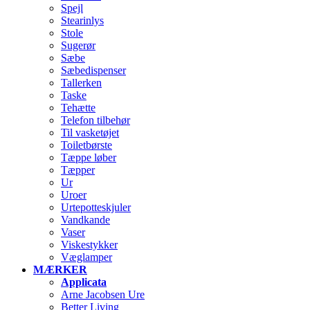
Spejl
Stearinlys
Stole
Sugerør
Sæbe
Sæbedispenser
Tallerken
Taske
Tehætte
Telefon tilbehør
Til vasketøjet
Toiletbørste
Tæppe løber
Tæpper
Ur
Uroer
Urtepotteskjuler
Vandkande
Vaser
Viskestykker
Væglamper
MÆRKER
Applicata
Arne Jacobsen Ure
Better Living