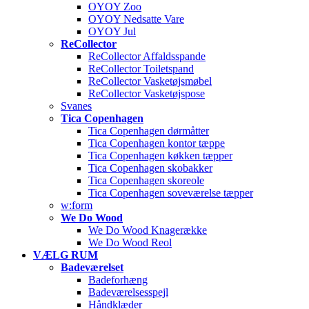
OYOY Zoo
OYOY Nedsatte Vare
OYOY Jul
ReCollector
ReCollector Affaldsspande
ReCollector Toiletspand
ReCollector Vasketøjsmøbel
ReCollector Vasketøjspose
Svanes
Tica Copenhagen
Tica Copenhagen dørmåtter
Tica Copenhagen kontor tæppe
Tica Copenhagen køkken tæpper
Tica Copenhagen skobakker
Tica Copenhagen skoreole
Tica Copenhagen soveværelse tæpper
w:form
We Do Wood
We Do Wood Knagerække
We Do Wood Reol
VÆLG RUM
Badeværelset
Badeforhæng
Badeværelsesspejl
Håndklæder