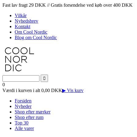
Fast lav fragt 29 DKK // Gratis forsendelse ved køb over 400 DKK
Vilkår
Nyhedsbrev
Kontakt
Om Cool Nordic
Blog om Cool Nordic
0
Værdi i kurven i alt 0,00 DKK
▶ Vis kurv
Forsiden
Nyheder
Shop efter mærker
Shop efter rum
Top 30
Alle varer