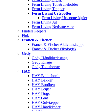
Ferm Living Toiletrulleholder
Ferm Living Tæpper
Ferm Living Urtepotter
Ferm Living Urtepotteskjuler
Ferm Living Jul
Ferm Living Nedsatte vare
FindersKeepers
Fink
Franck & Fischer
Franck & Fischer Aktivitetstæppe
Franck & Fischer Økologisk
Gedy
Gedy Håndklædestang
Gedy Knage
Gedy Toiletbørste
HAY
HAY Bakkeborde
HAY Bakker
HAY Bordben
HAY Bøjler
HAY Dogs
HAY Glas
HAY Gulvtæpper
HAY Håndklæder