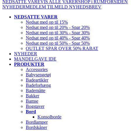
NEDSATTE VARE
VIS ALLE VARER
SHOP i RUM
FORSIDEN
NYHEDER
MEDLEM
TILMELD NYHEDSBREV
NEDSATTE VARER
Nedsat med op til 15%
Nedsat med op til 20% - Spar 20%
Nedsat med op til 30% - Spar 30%
Nedsat med op til 40% - Spar 40%
Nedsat med op til 50% - Spar 50%
OUTLET SPAR OVER 50% RABAT
NYHEDER
MANDELGAVE IDE
PRODUKTER
Accessories
Babysengetøj
Badeartikler
Badeforhæng
Bademåtte
Bakker
Bamse
Bogstaver
Bord
Konsolborde
Bordlamper
Bordskåner