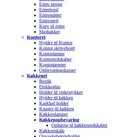
Entre tæppe
Entrebord
Entremåtter
Entrespejl
Kurv til entre
Skobakker
Kontoret
Hylder til Kontor
Kontor skrivebord
Kontorlampe
Kontorredskaber
Kontortæpper
Opbevaringskasser
Køkkenet
Bestik
Drikkeglas
Holder til viskestykker
Hylder til køkken
Karklud holder
Knager til køkken
Køkkenlamper
Køkkenopbevaring
Ophæng til køkkenredskaber
Køkkenskåle
Opvaskebørsteholder