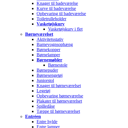
Knager til badeværelse
Kurve til badeværelse
Opbevaring til badeværelse
Toiletrulleholder
Vasketøjskurv
Vasketøjskurv i flet
Børneværelset
Aktivitetsstativ
Barnevognsophæng
Børnekopper
Børnelamper
Børnemøbler
Børnestole
Børnepuder
Børnesengetøj
Juniorstol
Knager til børneværelset
Legetøj
Opbevaring børneværelse
Plakater til børneværelset
Spilledåse
Tæppe til børneværelset
Entréen
Entre hylde
Entre lamper