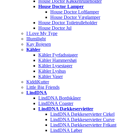
House Doctor Køkkenrulleholder
House Doctor Lamper
House Doctor Loftlamper
House Doctor Væglamper
House Doctor Toiletrulleholder
House Doctor Jul
I Love My Type
Illumilight
Kay Bojesen
Kähler
Kähler Fyrfadsstager
Kähler Hammershøi
Kähler Lysestager
Kähler Lyshus
Kähler Vaser
KiddiKutter
Little Big Friends
LïndDNA
LindDNA Bordskåner
LindDNA Coaster
LindDNA Dækkeservietter
LindDNA Dækkeservietter Cirkel
LindDNA Dækkeservietter Curve
LindDNA Dækkeservietter Frikant
LindDNA Løber