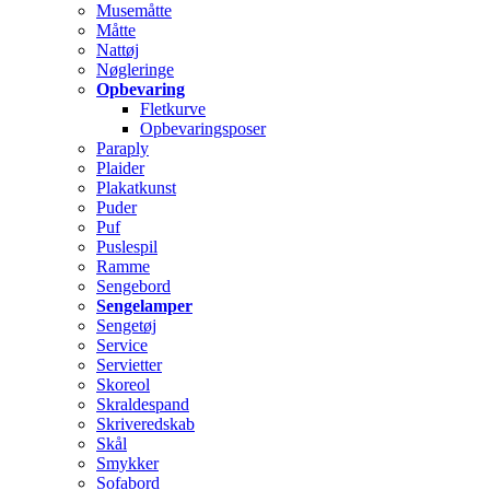
Musemåtte
Måtte
Nattøj
Nøgleringe
Opbevaring
Fletkurve
Opbevaringsposer
Paraply
Plaider
Plakatkunst
Puder
Puf
Puslespil
Ramme
Sengebord
Sengelamper
Sengetøj
Service
Servietter
Skoreol
Skraldespand
Skriveredskab
Skål
Smykker
Sofabord