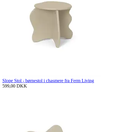
Slope Stol - børnestol i chasmere fra Ferm Living
599,00
DKK