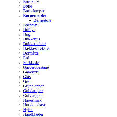
Brødkurv
Bøjle
Børnelamper
Børnemøbler
Børnestole
Børnestel
Duftlys
Dug
Dukkehus
Dukkemøbler
Dækkeservietter
Dørmåtte
Fad
Forklæde
Garderobestang
Gavekort
Glas
Greb
Grydelapper
Gulvlamper
Gulvtæpper
Hagesmæk
Hunde udstyr
Hylde
Håndklæder