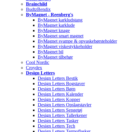
Brainchild
BudtzBendix
ByMagnet - Reenberg's
ByMagnet karkludstang
ByMagnet karklude
ByMagnet knage
ByMagnet smart magnet
ByMagnet svampe & opvaskebørsteholder
ByMagnet viskestykkeholder
ByMagnet bil
ByMagnet tilbehør
Cool Nordic
Croydex
Design Letters
Design Letters Bestik
Design Letters Bogstaver
Design Letters Børn
Design Letters Kalender
Design Letters Kopper
Design Letters Opslagstavler
Design Letters Sengetøj
Design Letters Tallerkener
Design Letters Tasker
Design Letters Tech
Design Letters Termoflasker