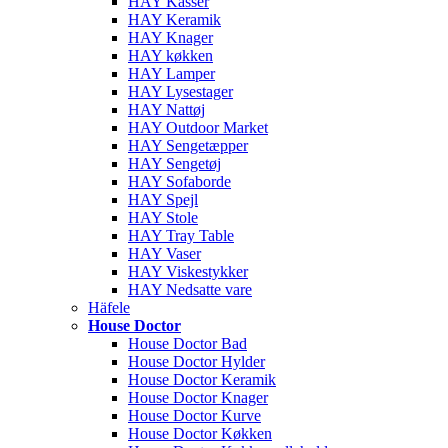
HAY Kasser
HAY Keramik
HAY Knager
HAY køkken
HAY Lamper
HAY Lysestager
HAY Nattøj
HAY Outdoor Market
HAY Sengetæpper
HAY Sengetøj
HAY Sofaborde
HAY Spejl
HAY Stole
HAY Tray Table
HAY Vaser
HAY Viskestykker
HAY Nedsatte vare
Häfele
House Doctor
House Doctor Bad
House Doctor Hylder
House Doctor Keramik
House Doctor Knager
House Doctor Kurve
House Doctor Køkken