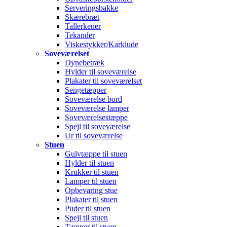
Serveringsbakke
Skærebræt
Tallerkener
Tekander
Viskestykker/Karklude
Soveværelset
Dynebetræk
Hylder til soveværelse
Plakater til soveværelset
Sengetæpper
Soveværelse bord
Soveværelse lamper
Soveværelsestæppe
Spejl til soveværelse
Ur til soveværelse
Stuen
Gulvtæppe til stuen
Hylder til stuen
Krukker til stuen
Lamper til stuen
Opbevaring stue
Plakater til stuen
Puder til stuen
Spejl til stuen
Tæpper til stuen