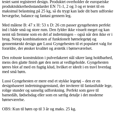
testet samt registreret design. Produktet overholder de europæiske
produktsikkerhedsstandarder EN 71-1, 2 og 3 og er testet til en
maksimal belastning på 25 kg, så du trygt kan lade dit barn udforske
bevægelse, balance og fantasi gennem leg.
Med målene B: 47 x H: 53 x D: 26 cm passer gyngehesten perfekt
ind i både små og store rum. Den fylder ikke visuelt meget og kan
nemt stå fremme som en del af indretningen – også når den ikke er i
brug. Netop kombinationen af funktionelt børnelegetøj og
gennemtænkt design gør Lussi Gyngehesten til et populært valg for
forældre, der ønsker kvalitet og æstetik i børneværelset.
Den robuste konstruktion i pulverlakeret stål sikrer lang holdbarhed,
mens den glatte finish gør den nem at vedligeholde. Gyngehesten
tørres blot af med en fugtig klud, hvilket er ideelt i en travl hverdag
med små børn.
Lussi Gyngehesten er mere end et stykke legetøj – den er en
designbaseret indretningsgenstand, der inviterer til fantasifulde lege,
rolige stunder og sanselig udforskning. Perfekt som gave til
barnedåb, fødselsdag eller som en særlig detalje i det moderne
børneværelse.
OBS: Kun til børn op til 3 år og maks. 25 kg.