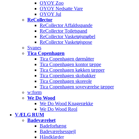
OYOY Zoo
OYOY Nedsatte Vare
OYOY Jul
ReCollector
ReCollector Affaldsspande
ReCollector Toiletspand
ReCollector Vasketøjsmøbel
ReCollector Vasketøjspose
Svanes
Tica Copenhagen
Tica Copenhagen dørmåtter
Tica Copenhagen kontor tæppe
Tica Copenhagen køkken tæpper
Tica Copenhagen skobakker
Tica Copenhagen skoreole
Tica Copenhagen soveværelse tæpper
w:form
We Do Wood
We Do Wood Knagerække
We Do Wood Reol
VÆLG RUM
Badeværelset
Badeforhæng
Badeværelsesspejl
Håndklæder