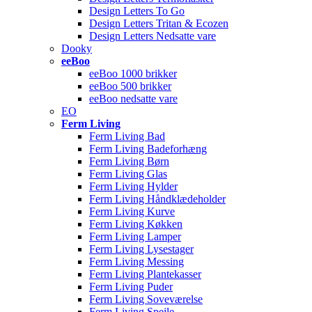
Design Letters To Go
Design Letters Tritan & Ecozen
Design Letters Nedsatte vare
Dooky
eeBoo
eeBoo 1000 brikker
eeBoo 500 brikker
eeBoo nedsatte vare
EO
Ferm Living
Ferm Living Bad
Ferm Living Badeforhæng
Ferm Living Børn
Ferm Living Glas
Ferm Living Hylder
Ferm Living Håndklædeholder
Ferm Living Kurve
Ferm Living Køkken
Ferm Living Lamper
Ferm Living Lysestager
Ferm Living Messing
Ferm Living Plantekasser
Ferm Living Puder
Ferm Living Soveværelse
Ferm Living Spejle