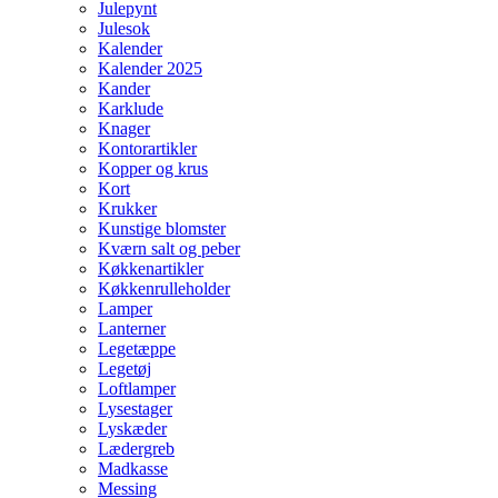
Julepynt
Julesok
Kalender
Kalender 2025
Kander
Karklude
Knager
Kontorartikler
Kopper og krus
Kort
Krukker
Kunstige blomster
Kværn salt og peber
Køkkenartikler
Køkkenrulleholder
Lamper
Lanterner
Legetæppe
Legetøj
Loftlamper
Lysestager
Lyskæder
Lædergreb
Madkasse
Messing