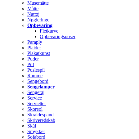
Musemåtte
Måtte
Nattøj
Nøgleringe
Opbevaring
Fletkurve
Opbevaringsposer
Paraply
Plaider
Plakatkunst
Puder
Puf
Puslespil
Ramme
Sengebord
Sengelamper
Sengetøj
Service
Servietter
Skoreol
Skraldespand
Skriveredskab
Skål
Smykker
Sofabord