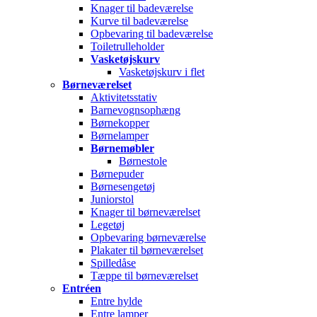
Knager til badeværelse
Kurve til badeværelse
Opbevaring til badeværelse
Toiletrulleholder
Vasketøjskurv
Vasketøjskurv i flet
Børneværelset
Aktivitetsstativ
Barnevognsophæng
Børnekopper
Børnelamper
Børnemøbler
Børnestole
Børnepuder
Børnesengetøj
Juniorstol
Knager til børneværelset
Legetøj
Opbevaring børneværelse
Plakater til børneværelset
Spilledåse
Tæppe til børneværelset
Entréen
Entre hylde
Entre lamper