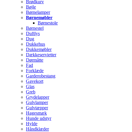
Brødkurv
Bøjle
Børnelamper
Børnemøbler
Børnestole
Børnestel
Duftlys
Dug
Dukkehus
Dukkemøbler
Dækkeservietter
Dørmåtte
Fad
Forklæde
Garderobestang
Gavekort
Glas
Greb
Grydelapper
Gulvlamper
Gulvtæpper
Hagesmæk
Hunde udstyr
Hylde
Håndklæder