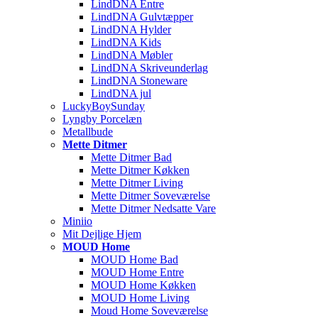
LindDNA Entre
LindDNA Gulvtæpper
LindDNA Hylder
LindDNA Kids
LindDNA Møbler
LindDNA Skriveunderlag
LindDNA Stoneware
LindDNA jul
LuckyBoySunday
Lyngby Porcelæn
Metallbude
Mette Ditmer
Mette Ditmer Bad
Mette Ditmer Køkken
Mette Ditmer Living
Mette Ditmer Soveværelse
Mette Ditmer Nedsatte Vare
Miniio
Mit Dejlige Hjem
MOUD Home
MOUD Home Bad
MOUD Home Entre
MOUD Home Køkken
MOUD Home Living
Moud Home Soveværelse