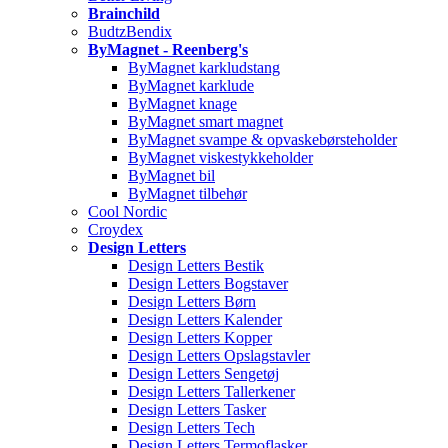
Brainchild
BudtzBendix
ByMagnet - Reenberg's
ByMagnet karkludstang
ByMagnet karklude
ByMagnet knage
ByMagnet smart magnet
ByMagnet svampe & opvaskebørsteholder
ByMagnet viskestykkeholder
ByMagnet bil
ByMagnet tilbehør
Cool Nordic
Croydex
Design Letters
Design Letters Bestik
Design Letters Bogstaver
Design Letters Børn
Design Letters Kalender
Design Letters Kopper
Design Letters Opslagstavler
Design Letters Sengetøj
Design Letters Tallerkener
Design Letters Tasker
Design Letters Tech
Design Letters Termoflasker