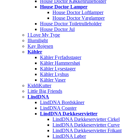
House Doctor Køkkenrulleholder
House Doctor Lamper
House Doctor Loftlamper
House Doctor Væglamper
House Doctor Toiletrulleholder
House Doctor Jul
I Love My Type
Illumilight
Kay Bojesen
Kähler
Kähler Fyrfadsstager
Kähler Hammershøi
Kähler Lysestager
Kähler Lyshus
Kähler Vaser
KiddiKutter
Little Big Friends
LïndDNA
LindDNA Bordskåner
LindDNA Coaster
LindDNA Dækkeservietter
LindDNA Dækkeservietter Cirkel
LindDNA Dækkeservietter Curve
LindDNA Dækkeservietter Frikant
LindDNA Løber