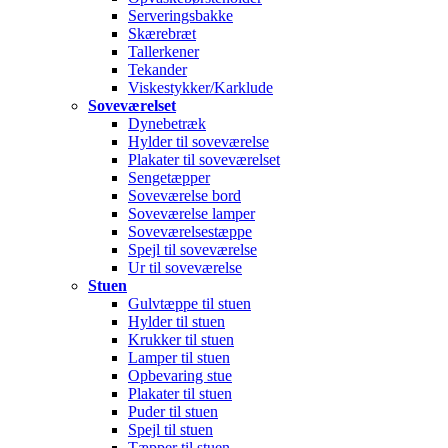
Serveringsbakke
Skærebræt
Tallerkener
Tekander
Viskestykker/Karklude
Soveværelset
Dynebetræk
Hylder til soveværelse
Plakater til soveværelset
Sengetæpper
Soveværelse bord
Soveværelse lamper
Soveværelsestæppe
Spejl til soveværelse
Ur til soveværelse
Stuen
Gulvtæppe til stuen
Hylder til stuen
Krukker til stuen
Lamper til stuen
Opbevaring stue
Plakater til stuen
Puder til stuen
Spejl til stuen
Tæpper til stuen