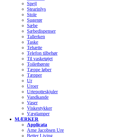
Spejl
Stearinlys
Stole
Sugerør
Sæbe
Sæbedispenser
Tallerken
Taske
Tehætte
Telefon tilbehør
Til vasketøjet
Toiletbørste
Tæppe løber
Tæpper
Ur
Uroer
Urtepotteskjuler
Vandkande
Vaser
Viskestykker
Væglamper
MÆRKER
Applicata
Arne Jacobsen Ure
Better Living