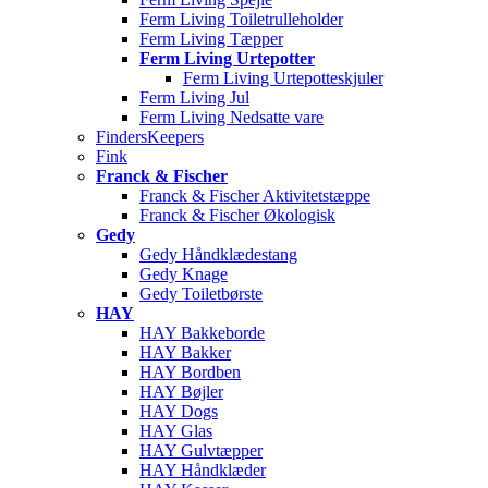
Ferm Living Toiletrulleholder
Ferm Living Tæpper
Ferm Living Urtepotter
Ferm Living Urtepotteskjuler
Ferm Living Jul
Ferm Living Nedsatte vare
FindersKeepers
Fink
Franck & Fischer
Franck & Fischer Aktivitetstæppe
Franck & Fischer Økologisk
Gedy
Gedy Håndklædestang
Gedy Knage
Gedy Toiletbørste
HAY
HAY Bakkeborde
HAY Bakker
HAY Bordben
HAY Bøjler
HAY Dogs
HAY Glas
HAY Gulvtæpper
HAY Håndklæder