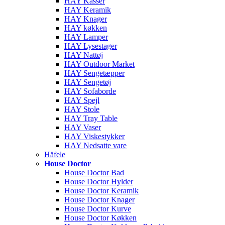
HAY Kasser
HAY Keramik
HAY Knager
HAY køkken
HAY Lamper
HAY Lysestager
HAY Nattøj
HAY Outdoor Market
HAY Sengetæpper
HAY Sengetøj
HAY Sofaborde
HAY Spejl
HAY Stole
HAY Tray Table
HAY Vaser
HAY Viskestykker
HAY Nedsatte vare
Häfele
House Doctor
House Doctor Bad
House Doctor Hylder
House Doctor Keramik
House Doctor Knager
House Doctor Kurve
House Doctor Køkken