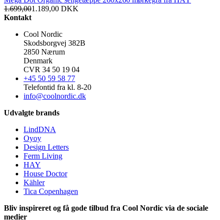
1.699,00
1.189,00
DKK
Kontakt
Cool Nordic
Skodsborgvej 382B
2850 Nærum
Denmark
CVR 34 50 19 04
+45 50 59 58 77
Telefontid fra kl. 8-20
info@coolnordic.dk
Udvalgte brands
LindDNA
Oyoy
Design Letters
Ferm Living
HAY
House Doctor
Kähler
Tica Copenhagen
Bliv inspireret og få gode tilbud fra Cool Nordic via de sociale
medier