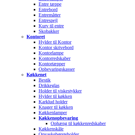
Entre tæppe
Entrebord
Entremåtter
Entrespejl
Kurv til entre
Skobakker
Kontoret
Hylder til Kontor
Kontor skrivebord
Kontorlampe
Kontorredskaber
Kontortæpper
Opbevaringskasser
Køkkenet
Bestik
Drikkeglas
Holder til viskestykker
Hylder til køkken
Karklud holder
Knager til køkken
Køkkenlamper
Køkkenopbevaring
Ophæng til køkkenredskaber
Køkkenskåle
Opvaskebørsteholder