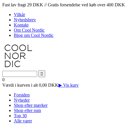
Fast lav fragt 29 DKK // Gratis forsendelse ved køb over 400 DKK
Vilkår
Nyhedsbrev
Kontakt
Om Cool Nordic
Blog om Cool Nordic
0
Værdi i kurven i alt 0,00 DKK
▶ Vis kurv
Forsiden
Nyheder
Shop efter mærker
Shop efter rum
Top 30
Alle varer