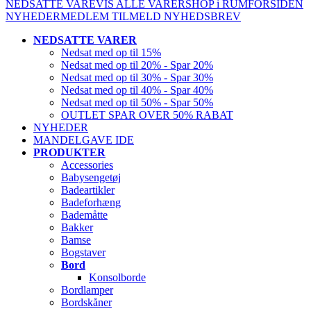
NEDSATTE VARE
VIS ALLE VARER
SHOP i RUM
FORSIDEN
NYHEDER
MEDLEM
TILMELD NYHEDSBREV
NEDSATTE VARER
Nedsat med op til 15%
Nedsat med op til 20% - Spar 20%
Nedsat med op til 30% - Spar 30%
Nedsat med op til 40% - Spar 40%
Nedsat med op til 50% - Spar 50%
OUTLET SPAR OVER 50% RABAT
NYHEDER
MANDELGAVE IDE
PRODUKTER
Accessories
Babysengetøj
Badeartikler
Badeforhæng
Bademåtte
Bakker
Bamse
Bogstaver
Bord
Konsolborde
Bordlamper
Bordskåner