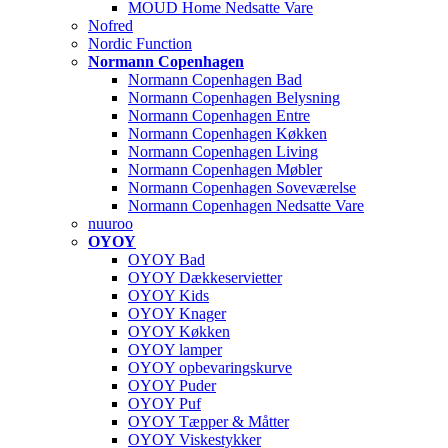
MOUD Home Nedsatte Vare
Nofred
Nordic Function
Normann Copenhagen
Normann Copenhagen Bad
Normann Copenhagen Belysning
Normann Copenhagen Entre
Normann Copenhagen Køkken
Normann Copenhagen Living
Normann Copenhagen Møbler
Normann Copenhagen Soveværelse
Normann Copenhagen Nedsatte Vare
nuuroo
OYOY
OYOY Bad
OYOY Dækkeservietter
OYOY Kids
OYOY Knager
OYOY Køkken
OYOY lamper
OYOY opbevaringskurve
OYOY Puder
OYOY Puf
OYOY Tæpper & Måtter
OYOY Viskestykker