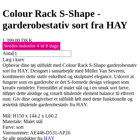
Colour Rack S-Shape -
garderobestativ sort fra HAY
1.399,00
DKK
Sendes indenfor 4 til 8 dage
Antal
Læg i kurv
Opbevar dine tøj stilfuldt med Colour Rack S-Shape garderobestativ
sort fra HAY. Designet i samarbejde med Müller Van Severen,
kombinerer dette stativ enkelhed og skulpturel elegance. Udover at
fungere som en garderobe er det S-formede design velegnet som
kreativ rumdeler. Fremstillet af malet stål og i en smuk sort farve,
tilføjer dette alsidige og visuelt tiltalende element balance til ethvert
rum. Giv dine omgivelser et stilfuldt løft med dette funktionelle og
æstetisk tiltalende garderobestativ fra HAY.
Mål: H150 x 144.2 x L60.2
Materiale: Malet stål
Farve: sort
Varenummer:
AE446-D531-AP26
Se alle produkter fra
HAY