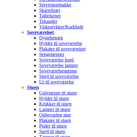
Serveringsbakke
Skærebræt
Tallerkener
Tekander
Viskestykker/Karklude
Soveværelset
Dynebetræk
Hylder til soveværelse
Plakater til soveværelset
Sengetæpper
Soveværelse bord
Soveværelse lamper
Soveværelsestæppe
Spejl til soveværelse
Ur til soveværelse
Stuen
Gulvtæppe til stuen
Hylder til stuen
Krukker til stuen
Lamper til stuen
Opbevaring stue
Plakater til stuen
Puder til stuen
Spejl til stuen
Tæpper til stuen