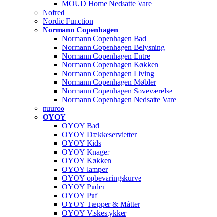
MOUD Home Nedsatte Vare
Nofred
Nordic Function
Normann Copenhagen
Normann Copenhagen Bad
Normann Copenhagen Belysning
Normann Copenhagen Entre
Normann Copenhagen Køkken
Normann Copenhagen Living
Normann Copenhagen Møbler
Normann Copenhagen Soveværelse
Normann Copenhagen Nedsatte Vare
nuuroo
OYOY
OYOY Bad
OYOY Dækkeservietter
OYOY Kids
OYOY Knager
OYOY Køkken
OYOY lamper
OYOY opbevaringskurve
OYOY Puder
OYOY Puf
OYOY Tæpper & Måtter
OYOY Viskestykker