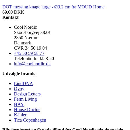
DOT messing knage large - Ø3,2 cm fra MOUD Home
69,00
DKK
Kontakt
Cool Nordic
Skodsborgvej 382B
2850 Nærum
Denmark
CVR 34 50 19 04
+45 50 59 58 77
Telefontid fra kl. 8-20
info@coolnordic.dk
Udvalgte brands
LindDNA
Oyoy
Design Letters
Ferm Living
HAY
House Doctor
Kähler
Tica Copenhagen
Bliv inspireret og få gode tilbud fra Cool Nordic via de sociale