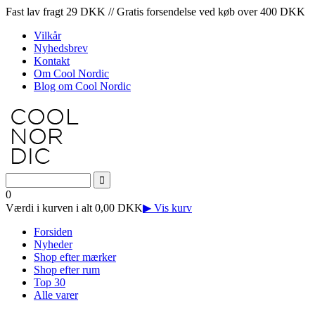
Fast lav fragt 29 DKK // Gratis forsendelse ved køb over 400 DKK
Vilkår
Nyhedsbrev
Kontakt
Om Cool Nordic
Blog om Cool Nordic
0
Værdi i kurven i alt 0,00 DKK
▶ Vis kurv
Forsiden
Nyheder
Shop efter mærker
Shop efter rum
Top 30
Alle varer