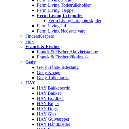
Ferm Living Toiletrulleholder
Ferm Living Tæpper
Ferm Living Urtepotter
Ferm Living Urtepotteskjuler
Ferm Living Jul
Ferm Living Nedsatte vare
FindersKeepers
Fink
Franck & Fischer
Franck & Fischer Aktivitetstæppe
Franck & Fischer Økologisk
Gedy
Gedy Håndklædestang
Gedy Knage
Gedy Toiletbørste
HAY
HAY Bakkeborde
HAY Bakker
HAY Bordben
HAY Bøjler
HAY Dogs
HAY Glas
HAY Gulvtæpper
HAY Håndklæder