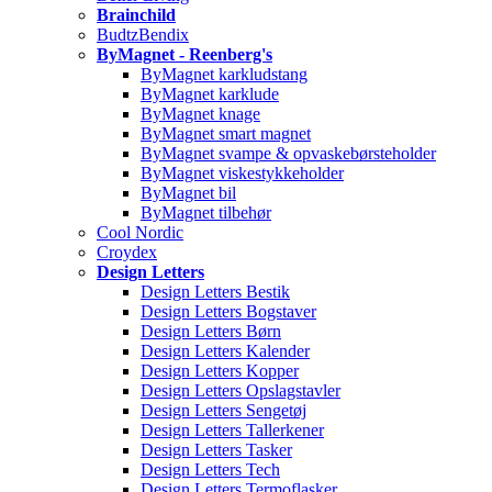
Brainchild
BudtzBendix
ByMagnet - Reenberg's
ByMagnet karkludstang
ByMagnet karklude
ByMagnet knage
ByMagnet smart magnet
ByMagnet svampe & opvaskebørsteholder
ByMagnet viskestykkeholder
ByMagnet bil
ByMagnet tilbehør
Cool Nordic
Croydex
Design Letters
Design Letters Bestik
Design Letters Bogstaver
Design Letters Børn
Design Letters Kalender
Design Letters Kopper
Design Letters Opslagstavler
Design Letters Sengetøj
Design Letters Tallerkener
Design Letters Tasker
Design Letters Tech
Design Letters Termoflasker