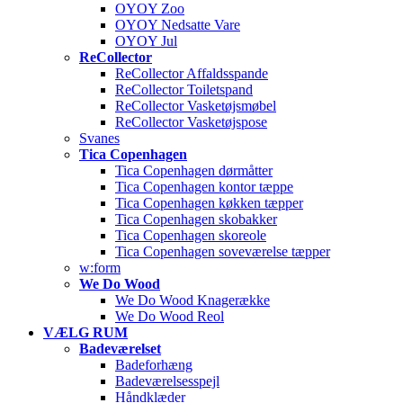
OYOY Zoo
OYOY Nedsatte Vare
OYOY Jul
ReCollector
ReCollector Affaldsspande
ReCollector Toiletspand
ReCollector Vasketøjsmøbel
ReCollector Vasketøjspose
Svanes
Tica Copenhagen
Tica Copenhagen dørmåtter
Tica Copenhagen kontor tæppe
Tica Copenhagen køkken tæpper
Tica Copenhagen skobakker
Tica Copenhagen skoreole
Tica Copenhagen soveværelse tæpper
w:form
We Do Wood
We Do Wood Knagerække
We Do Wood Reol
VÆLG RUM
Badeværelset
Badeforhæng
Badeværelsesspejl
Håndklæder