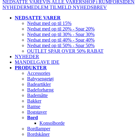
NEDSATTE VARE
VIS ALLE VARER
SHOP i RUM
FORSIDEN
NYHEDER
MEDLEM
TILMELD NYHEDSBREV
NEDSATTE VARER
Nedsat med op til 15%
Nedsat med op til 20% - Spar 20%
Nedsat med op til 30% - Spar 30%
Nedsat med op til 40% - Spar 40%
Nedsat med op til 50% - Spar 50%
OUTLET SPAR OVER 50% RABAT
NYHEDER
MANDELGAVE IDE
PRODUKTER
Accessories
Babysengetøj
Badeartikler
Badeforhæng
Bademåtte
Bakker
Bamse
Bogstaver
Bord
Konsolborde
Bordlamper
Bordskåner