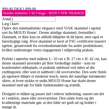
999,00
DKK
1.899,00
Sendes indenfor 1 til 3 dage - KUN 1 STK TILBAGE
Antal
Læg i kurv
Oplev den minimalistiske elegance med 'OAK skammel i egetræ
sort fra MOUD Home'. Denne alsidige skammel, fremstillet i
Danmark, er ikke kun en stilfuld tilføjelse til dit hjem, men også et
bæredygtigt valg. Hver skammel er lavet af FSC-certificeret massivt
egetræ, genanvendt fra overskudsmateriale fra andre produktioner,
hvilket understreger vores engagement i miljøvenlig praksis.
Perfekt i størrelse med målene L: 10 cm x B: 27 cm x H: 42 cm, kan
denne skammel anvendes på flere forskellige måder - som en
komfortabel siddeplads, et praktisk sidebord ved siden af din
yndlingsstol, eller som et nattbord i dit soveværelse. Den sorte finish
på egetræet tilføjer et moderne touch, mens det naturlige træmønster
sikrer, at hvert stykke er unikt.MOUD Home har skabt denne
skammel med øje for både funktionalitet og æstetik.
Designet er tidløst og passer ind i enhver indretning, uanset om det
er i entréen, stuen eller soveværelset. Den enkle form og det
kvalitetsrige materiale gør, at den både ser godt ud og holder i
mange år.