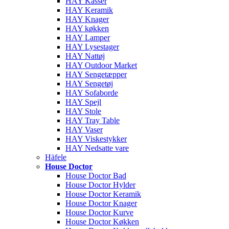
HAY Kasser
HAY Keramik
HAY Knager
HAY køkken
HAY Lamper
HAY Lysestager
HAY Nattøj
HAY Outdoor Market
HAY Sengetæpper
HAY Sengetøj
HAY Sofaborde
HAY Spejl
HAY Stole
HAY Tray Table
HAY Vaser
HAY Viskestykker
HAY Nedsatte vare
Häfele
House Doctor
House Doctor Bad
House Doctor Hylder
House Doctor Keramik
House Doctor Knager
House Doctor Kurve
House Doctor Køkken