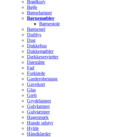
Brødkurv
Bøjle
Børnelamper
Børnemøbler
Børnestole
Børnestel
Duftlys
Dug
Dukkehus
Dukkemøbler
Dækkeservietter
Dørmåtte
Fad
Forklæde
Garderobestang
Gavekort
Glas
Greb
Grydelapper
Gulvlamper
Gulvtæpper
Hagesmæk
Hunde udstyr
Hylde
Håndklæder