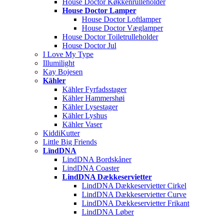
House Doctor Køkkenrulleholder
House Doctor Lamper
House Doctor Loftlamper
House Doctor Væglamper
House Doctor Toiletrulleholder
House Doctor Jul
I Love My Type
Illumilight
Kay Bojesen
Kähler
Kähler Fyrfadsstager
Kähler Hammershøi
Kähler Lysestager
Kähler Lyshus
Kähler Vaser
KiddiKutter
Little Big Friends
LïndDNA
LindDNA Bordskåner
LindDNA Coaster
LindDNA Dækkeservietter
LindDNA Dækkeservietter Cirkel
LindDNA Dækkeservietter Curve
LindDNA Dækkeservietter Frikant
LindDNA Løber