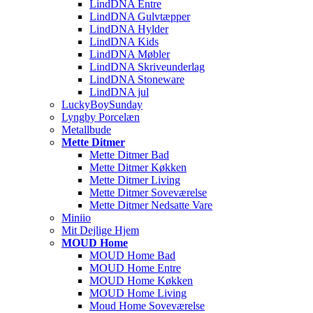
LindDNA Entre
LindDNA Gulvtæpper
LindDNA Hylder
LindDNA Kids
LindDNA Møbler
LindDNA Skriveunderlag
LindDNA Stoneware
LindDNA jul
LuckyBoySunday
Lyngby Porcelæn
Metallbude
Mette Ditmer
Mette Ditmer Bad
Mette Ditmer Køkken
Mette Ditmer Living
Mette Ditmer Soveværelse
Mette Ditmer Nedsatte Vare
Miniio
Mit Dejlige Hjem
MOUD Home
MOUD Home Bad
MOUD Home Entre
MOUD Home Køkken
MOUD Home Living
Moud Home Soveværelse