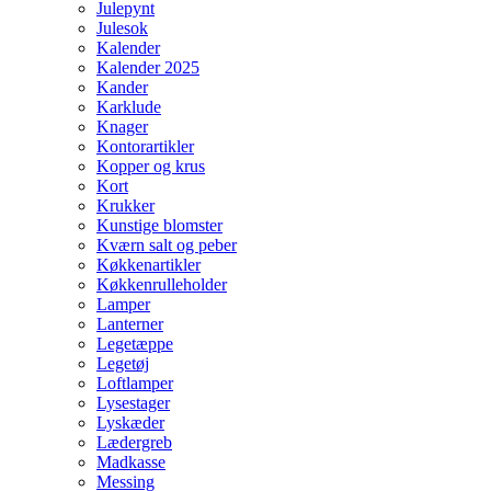
Julepynt
Julesok
Kalender
Kalender 2025
Kander
Karklude
Knager
Kontorartikler
Kopper og krus
Kort
Krukker
Kunstige blomster
Kværn salt og peber
Køkkenartikler
Køkkenrulleholder
Lamper
Lanterner
Legetæppe
Legetøj
Loftlamper
Lysestager
Lyskæder
Lædergreb
Madkasse
Messing