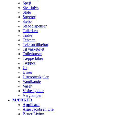
Spejl
Stearinlys
Stole
Sugerør
Sæbe
Sæbedispenser
Tallerken
Taske
Tehætte
Telefon tilbehør
Til vasketøjet
Toiletbørste
Tæppe løber
Tæpper
Ur
Uroer
Urtepotteskjuler
Vandkande
Vaser
Viskestykker
Væglamper
MÆRKER
Applicata
Arne Jacobsen Ure
Better Living