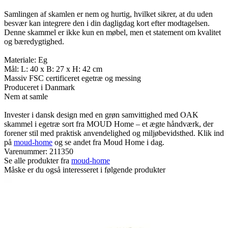
Samlingen af skamlen er nem og hurtig, hvilket sikrer, at du uden
besvær kan integrere den i din dagligdag kort efter modtagelsen.
Denne skammel er ikke kun en møbel, men et statement om kvalitet
og bæredygtighed.
Materiale: Eg
Mål: L: 40 x B: 27 x H: 42 cm
Massiv FSC certificeret egetræ og messing
Produceret i Danmark
Nem at samle
Invester i dansk design med en grøn samvittighed med OAK
skammel i egetræ sort fra MOUD Home – et ægte håndværk, der
forener stil med praktisk anvendelighed og miljøbevidsthed. Klik ind
på
moud-home
og se andet fra Moud Home i dag.
Varenummer:
211350
Se alle produkter fra
moud-home
Måske er du også interesseret i følgende produkter