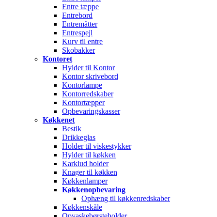
Entre tæppe
Entrebord
Entremåtter
Entrespejl
Kurv til entre
Skobakker
Kontoret
Hylder til Kontor
Kontor skrivebord
Kontorlampe
Kontorredskaber
Kontortæpper
Opbevaringskasser
Køkkenet
Bestik
Drikkeglas
Holder til viskestykker
Hylder til køkken
Karklud holder
Knager til køkken
Køkkenlamper
Køkkenopbevaring
Ophæng til køkkenredskaber
Køkkenskåle
Opvaskebørsteholder