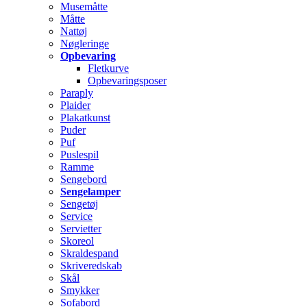
Musemåtte
Måtte
Nattøj
Nøgleringe
Opbevaring
Fletkurve
Opbevaringsposer
Paraply
Plaider
Plakatkunst
Puder
Puf
Puslespil
Ramme
Sengebord
Sengelamper
Sengetøj
Service
Servietter
Skoreol
Skraldespand
Skriveredskab
Skål
Smykker
Sofabord