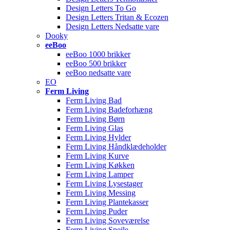
Design Letters To Go
Design Letters Tritan & Ecozen
Design Letters Nedsatte vare
Dooky
eeBoo
eeBoo 1000 brikker
eeBoo 500 brikker
eeBoo nedsatte vare
EO
Ferm Living
Ferm Living Bad
Ferm Living Badeforhæng
Ferm Living Børn
Ferm Living Glas
Ferm Living Hylder
Ferm Living Håndklædeholder
Ferm Living Kurve
Ferm Living Køkken
Ferm Living Lamper
Ferm Living Lysestager
Ferm Living Messing
Ferm Living Plantekasser
Ferm Living Puder
Ferm Living Soveværelse
Ferm Living Spejle