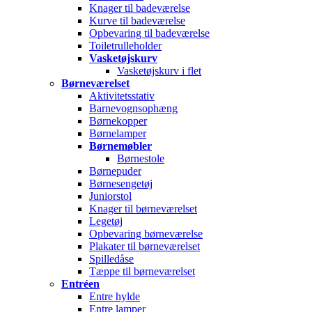
Knager til badeværelse
Kurve til badeværelse
Opbevaring til badeværelse
Toiletrulleholder
Vasketøjskurv
Vasketøjskurv i flet
Børneværelset
Aktivitetsstativ
Barnevognsophæng
Børnekopper
Børnelamper
Børnemøbler
Børnestole
Børnepuder
Børnesengetøj
Juniorstol
Knager til børneværelset
Legetøj
Opbevaring børneværelse
Plakater til børneværelset
Spilledåse
Tæppe til børneværelset
Entréen
Entre hylde
Entre lamper