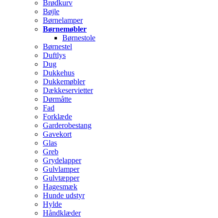
Brødkurv
Bøjle
Børnelamper
Børnemøbler
Børnestole
Børnestel
Duftlys
Dug
Dukkehus
Dukkemøbler
Dækkeservietter
Dørmåtte
Fad
Forklæde
Garderobestang
Gavekort
Glas
Greb
Grydelapper
Gulvlamper
Gulvtæpper
Hagesmæk
Hunde udstyr
Hylde
Håndklæder