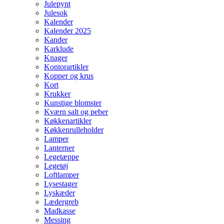
Julepynt
Julesok
Kalender
Kalender 2025
Kander
Karklude
Knager
Kontorartikler
Kopper og krus
Kort
Krukker
Kunstige blomster
Kværn salt og peber
Køkkenartikler
Køkkenrulleholder
Lamper
Lanterner
Legetæppe
Legetøj
Loftlamper
Lysestager
Lyskæder
Lædergreb
Madkasse
Messing