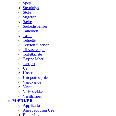
Spejl
Stearinlys
Stole
Sugerør
Sæbe
Sæbedispenser
Tallerken
Taske
Tehætte
Telefon tilbehør
Til vasketøjet
Toiletbørste
Tæppe løber
Tæpper
Ur
Uroer
Urtepotteskjuler
Vandkande
Vaser
Viskestykker
Væglamper
MÆRKER
Applicata
Arne Jacobsen Ure
Better Living