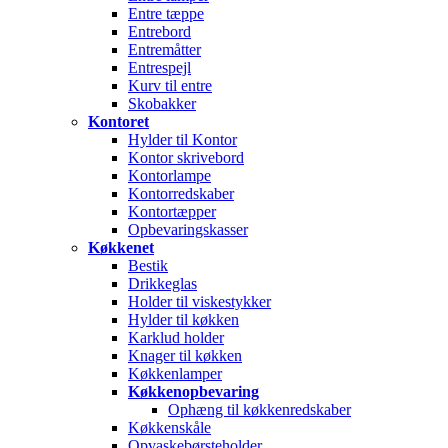
Entre tæppe
Entrebord
Entremåtter
Entrespejl
Kurv til entre
Skobakker
Kontoret
Hylder til Kontor
Kontor skrivebord
Kontorlampe
Kontorredskaber
Kontortæpper
Opbevaringskasser
Køkkenet
Bestik
Drikkeglas
Holder til viskestykker
Hylder til køkken
Karklud holder
Knager til køkken
Køkkenlamper
Køkkenopbevaring
Ophæng til køkkenredskaber
Køkkenskåle
Opvaskebørsteholder