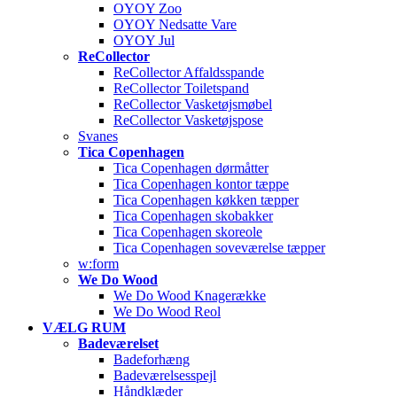
OYOY Zoo
OYOY Nedsatte Vare
OYOY Jul
ReCollector
ReCollector Affaldsspande
ReCollector Toiletspand
ReCollector Vasketøjsmøbel
ReCollector Vasketøjspose
Svanes
Tica Copenhagen
Tica Copenhagen dørmåtter
Tica Copenhagen kontor tæppe
Tica Copenhagen køkken tæpper
Tica Copenhagen skobakker
Tica Copenhagen skoreole
Tica Copenhagen soveværelse tæpper
w:form
We Do Wood
We Do Wood Knagerække
We Do Wood Reol
VÆLG RUM
Badeværelset
Badeforhæng
Badeværelsesspejl
Håndklæder