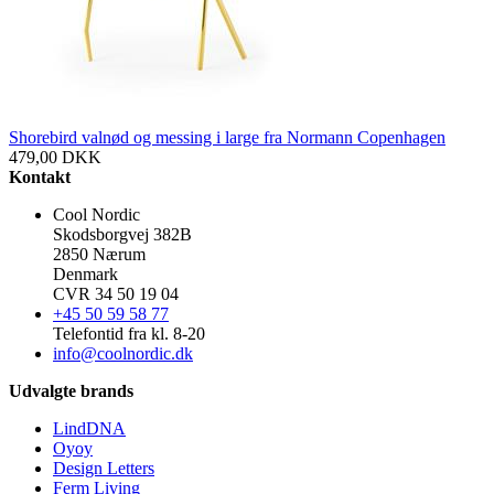
Shorebird valnød og messing i large fra Normann Copenhagen
479,00
DKK
Kontakt
Cool Nordic
Skodsborgvej 382B
2850 Nærum
Denmark
CVR 34 50 19 04
+45 50 59 58 77
Telefontid fra kl. 8-20
info@coolnordic.dk
Udvalgte brands
LindDNA
Oyoy
Design Letters
Ferm Living