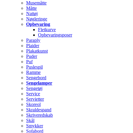
Musemåtte
Måtte
Nattøj
Nøgleringe
Opbevaring
Fletkurve
Opbevaringsposer
Paraply
Plaider
Plakatkunst
Puder
Puf
Puslespil
Ramme
Sengebord
Sengelamper
Sengetøj
Service
Servietter
Skoreol
Skraldespand
Skriveredskab
Skål
Smykker
Sofabord