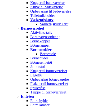
Knager til badeværelse
Kurve til badeværelse
Opbevaring til badeværelse
Toiletrulleholder
Vasketøjskurv
Vasketøjskurv i flet
Børneværelset
Aktivitetsstativ
Barnevognsophæng
Børnekopper
Børnelamper
Børnemøbler
Børnestole
Børnepuder
Børnesengetøj
Juniorstol
Knager til børneværelset
Legetøj
Opbevaring børneværelse
Plakater til børneværelset
Spilledåse
Tæppe til børneværelset
Entréen
Entre hylde
Entre lamper