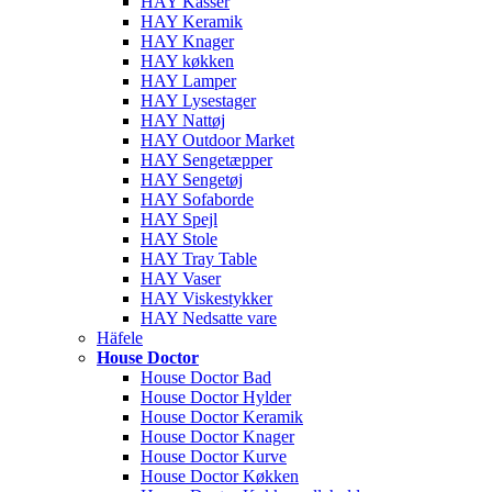
HAY Kasser
HAY Keramik
HAY Knager
HAY køkken
HAY Lamper
HAY Lysestager
HAY Nattøj
HAY Outdoor Market
HAY Sengetæpper
HAY Sengetøj
HAY Sofaborde
HAY Spejl
HAY Stole
HAY Tray Table
HAY Vaser
HAY Viskestykker
HAY Nedsatte vare
Häfele
House Doctor
House Doctor Bad
House Doctor Hylder
House Doctor Keramik
House Doctor Knager
House Doctor Kurve
House Doctor Køkken