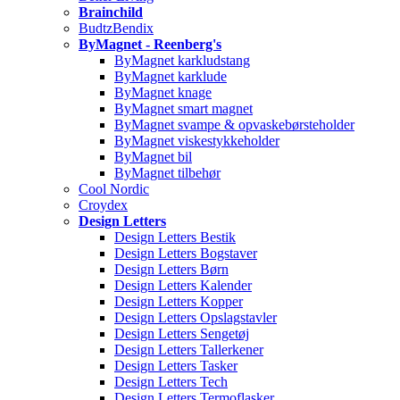
Brainchild
BudtzBendix
ByMagnet - Reenberg's
ByMagnet karkludstang
ByMagnet karklude
ByMagnet knage
ByMagnet smart magnet
ByMagnet svampe & opvaskebørsteholder
ByMagnet viskestykkeholder
ByMagnet bil
ByMagnet tilbehør
Cool Nordic
Croydex
Design Letters
Design Letters Bestik
Design Letters Bogstaver
Design Letters Børn
Design Letters Kalender
Design Letters Kopper
Design Letters Opslagstavler
Design Letters Sengetøj
Design Letters Tallerkener
Design Letters Tasker
Design Letters Tech
Design Letters Termoflasker