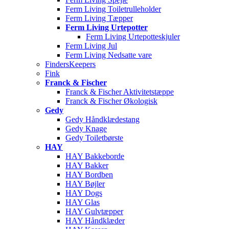
Ferm Living Toiletrulleholder
Ferm Living Tæpper
Ferm Living Urtepotter
Ferm Living Urtepotteskjuler
Ferm Living Jul
Ferm Living Nedsatte vare
FindersKeepers
Fink
Franck & Fischer
Franck & Fischer Aktivitetstæppe
Franck & Fischer Økologisk
Gedy
Gedy Håndklædestang
Gedy Knage
Gedy Toiletbørste
HAY
HAY Bakkeborde
HAY Bakker
HAY Bordben
HAY Bøjler
HAY Dogs
HAY Glas
HAY Gulvtæpper
HAY Håndklæder