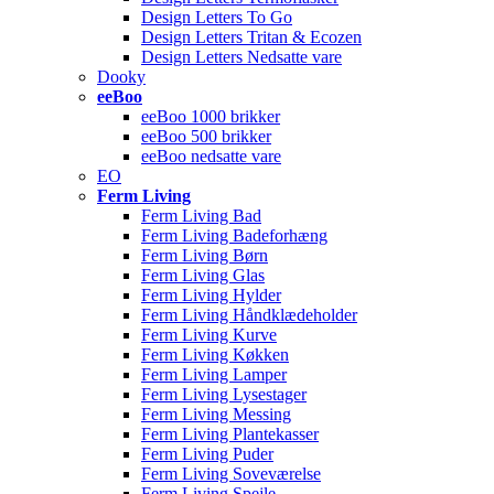
Design Letters To Go
Design Letters Tritan & Ecozen
Design Letters Nedsatte vare
Dooky
eeBoo
eeBoo 1000 brikker
eeBoo 500 brikker
eeBoo nedsatte vare
EO
Ferm Living
Ferm Living Bad
Ferm Living Badeforhæng
Ferm Living Børn
Ferm Living Glas
Ferm Living Hylder
Ferm Living Håndklædeholder
Ferm Living Kurve
Ferm Living Køkken
Ferm Living Lamper
Ferm Living Lysestager
Ferm Living Messing
Ferm Living Plantekasser
Ferm Living Puder
Ferm Living Soveværelse
Ferm Living Spejle