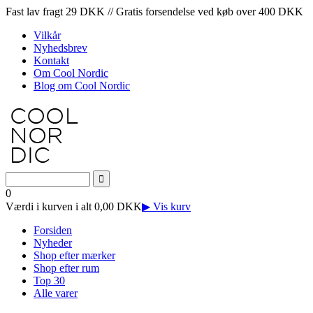
Fast lav fragt 29 DKK // Gratis forsendelse ved køb over 400 DKK
Vilkår
Nyhedsbrev
Kontakt
Om Cool Nordic
Blog om Cool Nordic
0
Værdi i kurven i alt 0,00 DKK
▶ Vis kurv
Forsiden
Nyheder
Shop efter mærker
Shop efter rum
Top 30
Alle varer