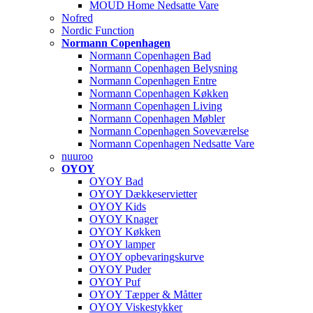
MOUD Home Nedsatte Vare
Nofred
Nordic Function
Normann Copenhagen
Normann Copenhagen Bad
Normann Copenhagen Belysning
Normann Copenhagen Entre
Normann Copenhagen Køkken
Normann Copenhagen Living
Normann Copenhagen Møbler
Normann Copenhagen Soveværelse
Normann Copenhagen Nedsatte Vare
nuuroo
OYOY
OYOY Bad
OYOY Dækkeservietter
OYOY Kids
OYOY Knager
OYOY Køkken
OYOY lamper
OYOY opbevaringskurve
OYOY Puder
OYOY Puf
OYOY Tæpper & Måtter
OYOY Viskestykker