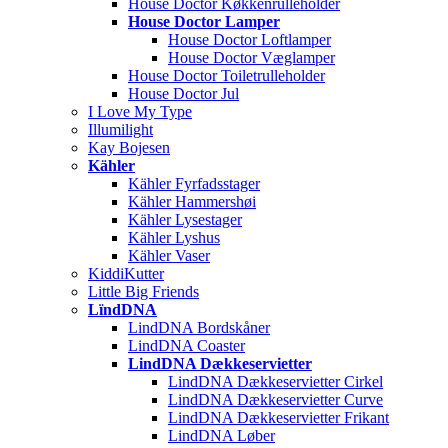
House Doctor Køkkenrulleholder
House Doctor Lamper
House Doctor Loftlamper
House Doctor Væglamper
House Doctor Toiletrulleholder
House Doctor Jul
I Love My Type
Illumilight
Kay Bojesen
Kähler
Kähler Fyrfadsstager
Kähler Hammershøi
Kähler Lysestager
Kähler Lyshus
Kähler Vaser
KiddiKutter
Little Big Friends
LïndDNA
LindDNA Bordskåner
LindDNA Coaster
LindDNA Dækkeservietter
LindDNA Dækkeservietter Cirkel
LindDNA Dækkeservietter Curve
LindDNA Dækkeservietter Frikant
LindDNA Løber