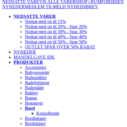
NEDSATTE VARE
VIS ALLE VARER
SHOP i RUM
FORSIDEN
NYHEDER
MEDLEM
TILMELD NYHEDSBREV
NEDSATTE VARER
Nedsat med op til 15%
Nedsat med op til 20% - Spar 20%
Nedsat med op til 30% - Spar 30%
Nedsat med op til 40% - Spar 40%
Nedsat med op til 50% - Spar 50%
OUTLET SPAR OVER 50% RABAT
NYHEDER
MANDELGAVE IDE
PRODUKTER
Accessories
Babysengetøj
Badeartikler
Badeforhæng
Bademåtte
Bakker
Bamse
Bogstaver
Bord
Konsolborde
Bordlamper
Bordskåner