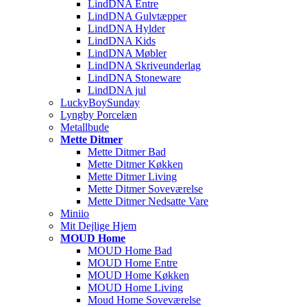
LindDNA Entre
LindDNA Gulvtæpper
LindDNA Hylder
LindDNA Kids
LindDNA Møbler
LindDNA Skriveunderlag
LindDNA Stoneware
LindDNA jul
LuckyBoySunday
Lyngby Porcelæn
Metallbude
Mette Ditmer
Mette Ditmer Bad
Mette Ditmer Køkken
Mette Ditmer Living
Mette Ditmer Soveværelse
Mette Ditmer Nedsatte Vare
Miniio
Mit Dejlige Hjem
MOUD Home
MOUD Home Bad
MOUD Home Entre
MOUD Home Køkken
MOUD Home Living
Moud Home Soveværelse