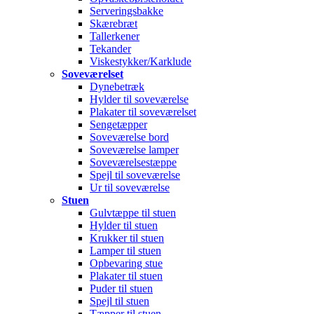
Serveringsbakke
Skærebræt
Tallerkener
Tekander
Viskestykker/Karklude
Soveværelset
Dynebetræk
Hylder til soveværelse
Plakater til soveværelset
Sengetæpper
Soveværelse bord
Soveværelse lamper
Soveværelsestæppe
Spejl til soveværelse
Ur til soveværelse
Stuen
Gulvtæppe til stuen
Hylder til stuen
Krukker til stuen
Lamper til stuen
Opbevaring stue
Plakater til stuen
Puder til stuen
Spejl til stuen
Tæpper til stuen