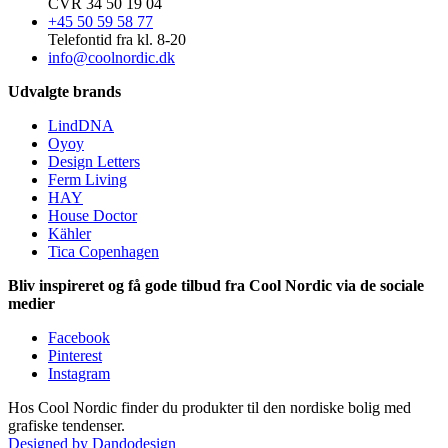
CVR 34 50 19 04
+45 50 59 58 77
Telefontid fra kl. 8-20
info@coolnordic.dk
Udvalgte brands
LindDNA
Oyoy
Design Letters
Ferm Living
HAY
House Doctor
Kähler
Tica Copenhagen
Bliv inspireret og få gode tilbud fra Cool Nordic via de sociale
medier
Facebook
Pinterest
Instagram
Hos Cool Nordic finder du produkter til den nordiske bolig med
grafiske tendenser.
Designed by Dandodesign