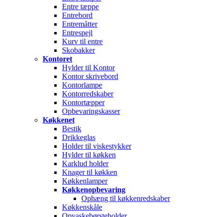
Entre tæppe
Entrebord
Entremåtter
Entrespejl
Kurv til entre
Skobakker
Kontoret
Hylder til Kontor
Kontor skrivebord
Kontorlampe
Kontorredskaber
Kontortæpper
Opbevaringskasser
Køkkenet
Bestik
Drikkeglas
Holder til viskestykker
Hylder til køkken
Karklud holder
Knager til køkken
Køkkenlamper
Køkkenopbevaring
Ophæng til køkkenredskaber
Køkkenskåle
Opvaskebørsteholder