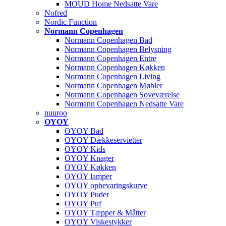
MOUD Home Nedsatte Vare
Nofred
Nordic Function
Normann Copenhagen
Normann Copenhagen Bad
Normann Copenhagen Belysning
Normann Copenhagen Entre
Normann Copenhagen Køkken
Normann Copenhagen Living
Normann Copenhagen Møbler
Normann Copenhagen Soveværelse
Normann Copenhagen Nedsatte Vare
nuuroo
OYOY
OYOY Bad
OYOY Dækkeservietter
OYOY Kids
OYOY Knager
OYOY Køkken
OYOY lamper
OYOY opbevaringskurve
OYOY Puder
OYOY Puf
OYOY Tæpper & Måtter
OYOY Viskestykker