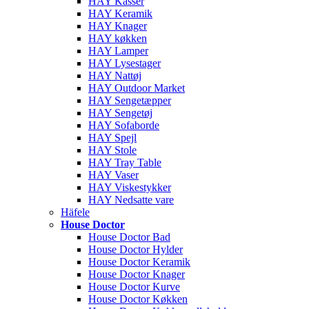
HAY Kasser
HAY Keramik
HAY Knager
HAY køkken
HAY Lamper
HAY Lysestager
HAY Nattøj
HAY Outdoor Market
HAY Sengetæpper
HAY Sengetøj
HAY Sofaborde
HAY Spejl
HAY Stole
HAY Tray Table
HAY Vaser
HAY Viskestykker
HAY Nedsatte vare
Häfele
House Doctor
House Doctor Bad
House Doctor Hylder
House Doctor Keramik
House Doctor Knager
House Doctor Kurve
House Doctor Køkken