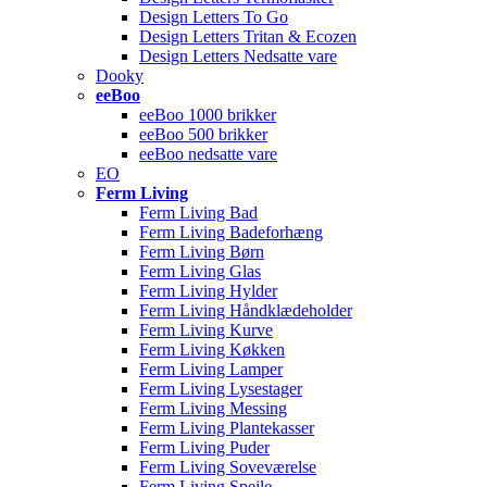
Design Letters To Go
Design Letters Tritan & Ecozen
Design Letters Nedsatte vare
Dooky
eeBoo
eeBoo 1000 brikker
eeBoo 500 brikker
eeBoo nedsatte vare
EO
Ferm Living
Ferm Living Bad
Ferm Living Badeforhæng
Ferm Living Børn
Ferm Living Glas
Ferm Living Hylder
Ferm Living Håndklædeholder
Ferm Living Kurve
Ferm Living Køkken
Ferm Living Lamper
Ferm Living Lysestager
Ferm Living Messing
Ferm Living Plantekasser
Ferm Living Puder
Ferm Living Soveværelse
Ferm Living Spejle