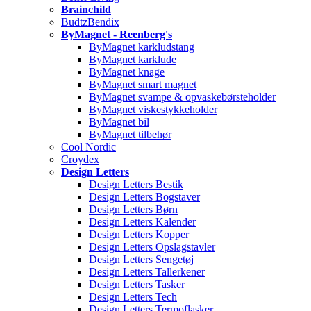
Brainchild
BudtzBendix
ByMagnet - Reenberg's
ByMagnet karkludstang
ByMagnet karklude
ByMagnet knage
ByMagnet smart magnet
ByMagnet svampe & opvaskebørsteholder
ByMagnet viskestykkeholder
ByMagnet bil
ByMagnet tilbehør
Cool Nordic
Croydex
Design Letters
Design Letters Bestik
Design Letters Bogstaver
Design Letters Børn
Design Letters Kalender
Design Letters Kopper
Design Letters Opslagstavler
Design Letters Sengetøj
Design Letters Tallerkener
Design Letters Tasker
Design Letters Tech
Design Letters Termoflasker