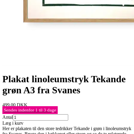
Plakat linoleumstryk Tekande
grøn A3 fra Svanes
499,00
DKK
Sendes indenfor 1 til 3 dage
Antal
Læg i kurv
Her er plakaten til den store tedrikker Tekande i grøn i linoleumstryk
fra Svanes. Bruge den i køkkenet eller stuen og se de te relaterede