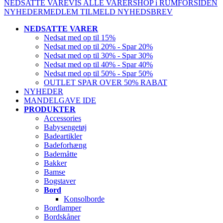
NEDSATTE VARE
VIS ALLE VARER
SHOP i RUM
FORSIDEN
NYHEDER
MEDLEM
TILMELD NYHEDSBREV
NEDSATTE VARER
Nedsat med op til 15%
Nedsat med op til 20% - Spar 20%
Nedsat med op til 30% - Spar 30%
Nedsat med op til 40% - Spar 40%
Nedsat med op til 50% - Spar 50%
OUTLET SPAR OVER 50% RABAT
NYHEDER
MANDELGAVE IDE
PRODUKTER
Accessories
Babysengetøj
Badeartikler
Badeforhæng
Bademåtte
Bakker
Bamse
Bogstaver
Bord
Konsolborde
Bordlamper
Bordskåner