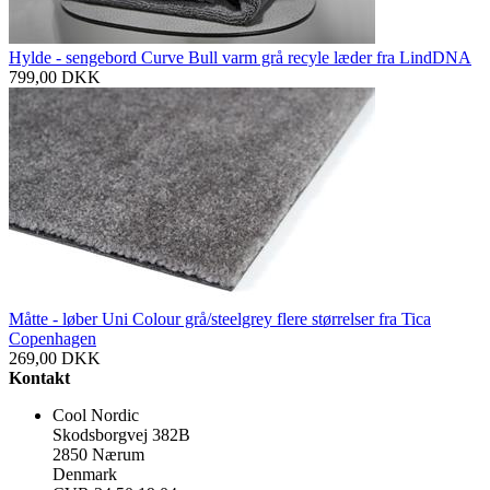
Hylde - sengebord Curve Bull varm grå recyle læder fra LindDNA
799,00
DKK
Måtte - løber Uni Colour grå/steelgrey flere størrelser fra Tica
Copenhagen
269,00
DKK
Kontakt
Cool Nordic
Skodsborgvej 382B
2850 Nærum
Denmark