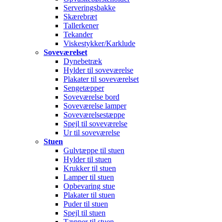
Serveringsbakke
Skærebræt
Tallerkener
Tekander
Viskestykker/Karklude
Soveværelset
Dynebetræk
Hylder til soveværelse
Plakater til soveværelset
Sengetæpper
Soveværelse bord
Soveværelse lamper
Soveværelsestæppe
Spejl til soveværelse
Ur til soveværelse
Stuen
Gulvtæppe til stuen
Hylder til stuen
Krukker til stuen
Lamper til stuen
Opbevaring stue
Plakater til stuen
Puder til stuen
Spejl til stuen
Tæpper til stuen