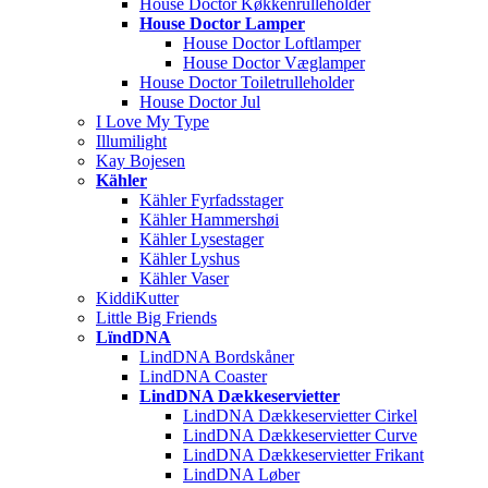
House Doctor Køkkenrulleholder
House Doctor Lamper
House Doctor Loftlamper
House Doctor Væglamper
House Doctor Toiletrulleholder
House Doctor Jul
I Love My Type
Illumilight
Kay Bojesen
Kähler
Kähler Fyrfadsstager
Kähler Hammershøi
Kähler Lysestager
Kähler Lyshus
Kähler Vaser
KiddiKutter
Little Big Friends
LïndDNA
LindDNA Bordskåner
LindDNA Coaster
LindDNA Dækkeservietter
LindDNA Dækkeservietter Cirkel
LindDNA Dækkeservietter Curve
LindDNA Dækkeservietter Frikant
LindDNA Løber