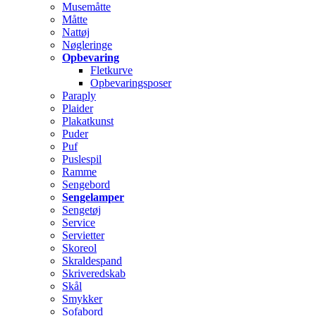
Musemåtte
Måtte
Nattøj
Nøgleringe
Opbevaring
Fletkurve
Opbevaringsposer
Paraply
Plaider
Plakatkunst
Puder
Puf
Puslespil
Ramme
Sengebord
Sengelamper
Sengetøj
Service
Servietter
Skoreol
Skraldespand
Skriveredskab
Skål
Smykker
Sofabord