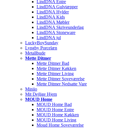
LindDNA Entre
LindDNA Gulvtæpper
LindDNA Hylder
LindDNA Kids
LindDNA Møbler
LindDNA Skriveunderlag
LindDNA Stoneware
LindDNA jul
LuckyBoySunday
Lyngby Porcelæn
Metallbude
Mette Ditmer
Mette Ditmer Bad
Mette Ditmer Køkken
Mette Ditmer Living
Mette Ditmer Soveværelse
Mette Ditmer Nedsatte Vare
Miniio
Mit Dejlige Hjem
MOUD Home
MOUD Home Bad
MOUD Home Entre
MOUD Home Køkken
MOUD Home Living
Moud Home Soveværelse