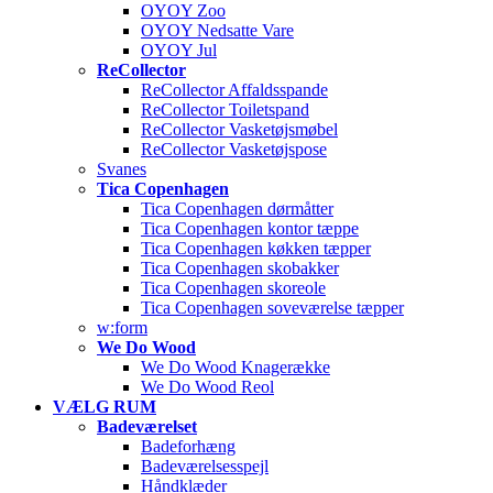
OYOY Zoo
OYOY Nedsatte Vare
OYOY Jul
ReCollector
ReCollector Affaldsspande
ReCollector Toiletspand
ReCollector Vasketøjsmøbel
ReCollector Vasketøjspose
Svanes
Tica Copenhagen
Tica Copenhagen dørmåtter
Tica Copenhagen kontor tæppe
Tica Copenhagen køkken tæpper
Tica Copenhagen skobakker
Tica Copenhagen skoreole
Tica Copenhagen soveværelse tæpper
w:form
We Do Wood
We Do Wood Knagerække
We Do Wood Reol
VÆLG RUM
Badeværelset
Badeforhæng
Badeværelsesspejl
Håndklæder