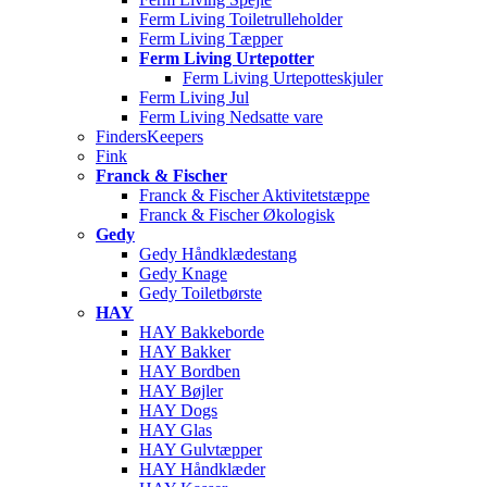
Ferm Living Toiletrulleholder
Ferm Living Tæpper
Ferm Living Urtepotter
Ferm Living Urtepotteskjuler
Ferm Living Jul
Ferm Living Nedsatte vare
FindersKeepers
Fink
Franck & Fischer
Franck & Fischer Aktivitetstæppe
Franck & Fischer Økologisk
Gedy
Gedy Håndklædestang
Gedy Knage
Gedy Toiletbørste
HAY
HAY Bakkeborde
HAY Bakker
HAY Bordben
HAY Bøjler
HAY Dogs
HAY Glas
HAY Gulvtæpper
HAY Håndklæder