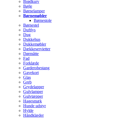
Brødkurv
Bøjle
Børnelamper
Børnemøbler
Børnestole
Børnestel
Duftlys
Dug
Dukkehus
Dukkemøbler
Dækkeservietter
Dørmåtte
Fad
Forklæde
Garderobestang
Gavekort
Glas
Greb
Grydelapper
Gulvlamper
Gulvtæpper
Hagesmæk
Hunde udstyr
Hylde
Håndklæder