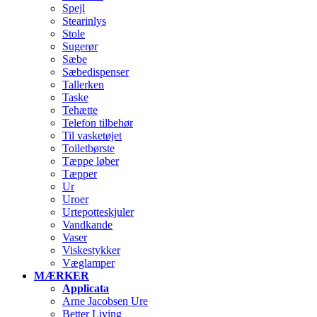
Spejl
Stearinlys
Stole
Sugerør
Sæbe
Sæbedispenser
Tallerken
Taske
Tehætte
Telefon tilbehør
Til vasketøjet
Toiletbørste
Tæppe løber
Tæpper
Ur
Uroer
Urtepotteskjuler
Vandkande
Vaser
Viskestykker
Væglamper
MÆRKER
Applicata
Arne Jacobsen Ure
Better Living