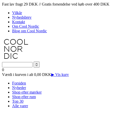
Fast lav fragt 29 DKK // Gratis forsendelse ved køb over 400 DKK
Vilkår
Nyhedsbrev
Kontakt
Om Cool Nordic
Blog om Cool Nordic
0
Værdi i kurven i alt 0,00 DKK
▶ Vis kurv
Forsiden
Nyheder
Shop efter mærker
Shop efter rum
Top 30
Alle varer