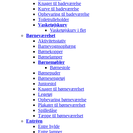
Knager til badeværelse
Kurve til badeværelse
Opbevaring til badeværelse
Toiletrulleholder
Vasketøjskurv
Vasketøjskurv i flet
Børneværelset
Aktivitetsstativ
Barnevognsophæng
Børnekopper
Børnelamper
Børnemøbler
Børnestole
Børnepuder
Børnesengetøj
Juniorstol
Knager til børneværelset
Legetøj
Opbevaring børneværelse
Plakater til børneværelset
Spilledåse
Tæppe til børneværelset
Entréen
Entre hylde
Entre lamper