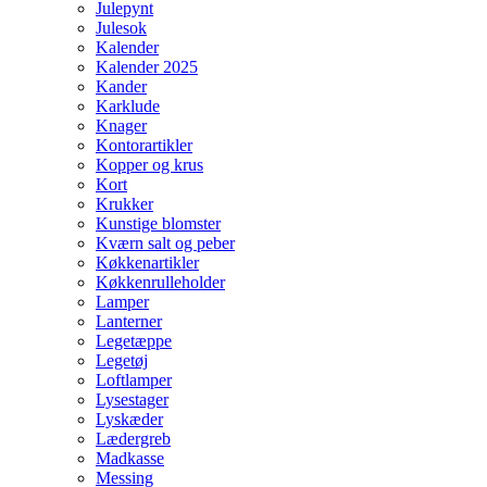
Julepynt
Julesok
Kalender
Kalender 2025
Kander
Karklude
Knager
Kontorartikler
Kopper og krus
Kort
Krukker
Kunstige blomster
Kværn salt og peber
Køkkenartikler
Køkkenrulleholder
Lamper
Lanterner
Legetæppe
Legetøj
Loftlamper
Lysestager
Lyskæder
Lædergreb
Madkasse
Messing