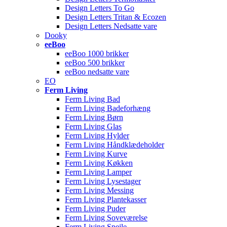
Design Letters To Go
Design Letters Tritan & Ecozen
Design Letters Nedsatte vare
Dooky
eeBoo
eeBoo 1000 brikker
eeBoo 500 brikker
eeBoo nedsatte vare
EO
Ferm Living
Ferm Living Bad
Ferm Living Badeforhæng
Ferm Living Børn
Ferm Living Glas
Ferm Living Hylder
Ferm Living Håndklædeholder
Ferm Living Kurve
Ferm Living Køkken
Ferm Living Lamper
Ferm Living Lysestager
Ferm Living Messing
Ferm Living Plantekasser
Ferm Living Puder
Ferm Living Soveværelse
Ferm Living Spejle