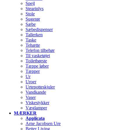
Spejl
Stearinlys
Stole
Sugerør
Sæbe
Sæbedispenser
Tallerken
Taske
Tehætte
Telefon tilbehør
Til vasketøjet
Toiletbørste
Tæppe løber
Tæpper
Ur
Uroer
Urtepotteskjuler
Vandkande
Vaser
Viskestykker
Væglamper
MÆRKER
Applicata
Arne Jacobsen Ure
Better Living