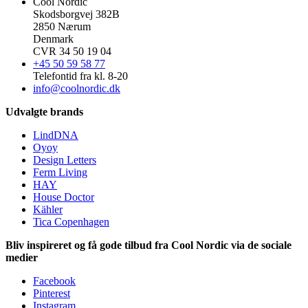
Cool Nordic
Skodsborgvej 382B
2850 Nærum
Denmark
CVR 34 50 19 04
+45 50 59 58 77
Telefontid fra kl. 8-20
info@coolnordic.dk
Udvalgte brands
LindDNA
Oyoy
Design Letters
Ferm Living
HAY
House Doctor
Kähler
Tica Copenhagen
Bliv inspireret og få gode tilbud fra Cool Nordic via de sociale
medier
Facebook
Pinterest
Instagram