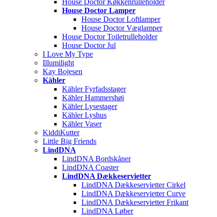
House Doctor Køkkenrulleholder
House Doctor Lamper
House Doctor Loftlamper
House Doctor Væglamper
House Doctor Toiletrulleholder
House Doctor Jul
I Love My Type
Illumilight
Kay Bojesen
Kähler
Kähler Fyrfadsstager
Kähler Hammershøi
Kähler Lysestager
Kähler Lyshus
Kähler Vaser
KiddiKutter
Little Big Friends
LïndDNA
LindDNA Bordskåner
LindDNA Coaster
LindDNA Dækkeservietter
LindDNA Dækkeservietter Cirkel
LindDNA Dækkeservietter Curve
LindDNA Dækkeservietter Frikant
LindDNA Løber