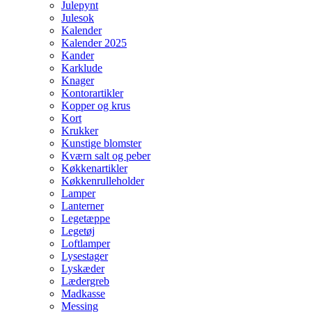
Julepynt
Julesok
Kalender
Kalender 2025
Kander
Karklude
Knager
Kontorartikler
Kopper og krus
Kort
Krukker
Kunstige blomster
Kværn salt og peber
Køkkenartikler
Køkkenrulleholder
Lamper
Lanterner
Legetæppe
Legetøj
Loftlamper
Lysestager
Lyskæder
Lædergreb
Madkasse
Messing