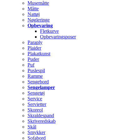
Musemåtte
Måtte
Nattøj
Nøgleringe
Opbevaring
Fletkurve
Opbevaringsposer
Paraply
Plaider
Plakatkunst
Puder
Puf
Puslespil
Ramme
Sengebord
Sengelamper
Sengetøj
Service
Servietter
Skoreol
Skraldespand
Skriveredskab
Skål
Smykker
Sofabord