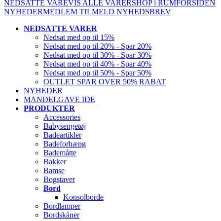
NEDSATTE VARE
VIS ALLE VARER
SHOP i RUM
FORSIDEN
NYHEDER
MEDLEM
TILMELD NYHEDSBREV
NEDSATTE VARER
Nedsat med op til 15%
Nedsat med op til 20% - Spar 20%
Nedsat med op til 30% - Spar 30%
Nedsat med op til 40% - Spar 40%
Nedsat med op til 50% - Spar 50%
OUTLET SPAR OVER 50% RABAT
NYHEDER
MANDELGAVE IDE
PRODUKTER
Accessories
Babysengetøj
Badeartikler
Badeforhæng
Bademåtte
Bakker
Bamse
Bogstaver
Bord
Konsolborde
Bordlamper
Bordskåner