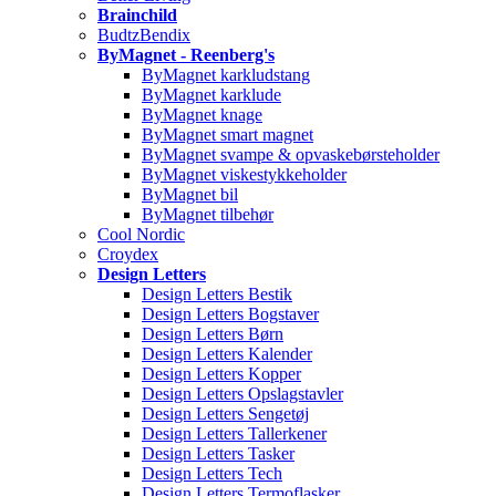
Brainchild
BudtzBendix
ByMagnet - Reenberg's
ByMagnet karkludstang
ByMagnet karklude
ByMagnet knage
ByMagnet smart magnet
ByMagnet svampe & opvaskebørsteholder
ByMagnet viskestykkeholder
ByMagnet bil
ByMagnet tilbehør
Cool Nordic
Croydex
Design Letters
Design Letters Bestik
Design Letters Bogstaver
Design Letters Børn
Design Letters Kalender
Design Letters Kopper
Design Letters Opslagstavler
Design Letters Sengetøj
Design Letters Tallerkener
Design Letters Tasker
Design Letters Tech
Design Letters Termoflasker