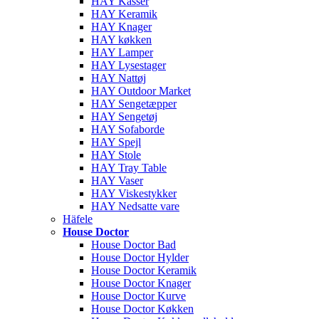
HAY Kasser
HAY Keramik
HAY Knager
HAY køkken
HAY Lamper
HAY Lysestager
HAY Nattøj
HAY Outdoor Market
HAY Sengetæpper
HAY Sengetøj
HAY Sofaborde
HAY Spejl
HAY Stole
HAY Tray Table
HAY Vaser
HAY Viskestykker
HAY Nedsatte vare
Häfele
House Doctor
House Doctor Bad
House Doctor Hylder
House Doctor Keramik
House Doctor Knager
House Doctor Kurve
House Doctor Køkken