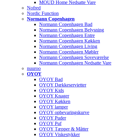
MOUD Home Nedsatte Vare
Nofred
Nordic Function
Normann Copenhagen
Normann Copenhagen Bad
Normann Copenhagen Belysning
Normann Copenhagen Entre
Normann Copenhagen Køkken
Normann Copenhagen Living
Normann Copenhagen Møbler
Normann Copenhagen Soveværelse
Normann Copenhagen Nedsatte Vare
nuuroo
OYOY
OYOY Bad
OYOY Dækkeservietter
OYOY Kids
OYOY Knager
OYOY Køkken
OYOY lamper
OYOY opbevaringskurve
OYOY Puder
OYOY Puf
OYOY Tæpper & Måtter
OYOY Viskestykker