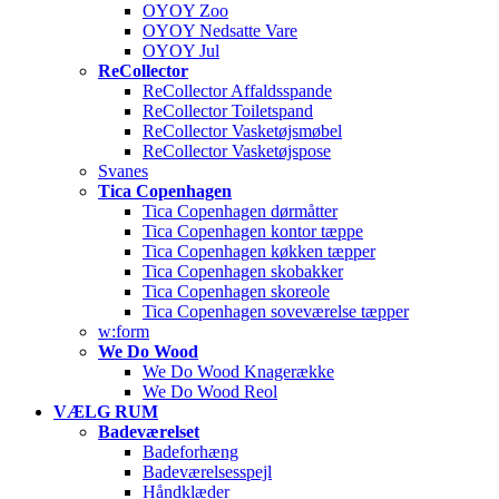
OYOY Zoo
OYOY Nedsatte Vare
OYOY Jul
ReCollector
ReCollector Affaldsspande
ReCollector Toiletspand
ReCollector Vasketøjsmøbel
ReCollector Vasketøjspose
Svanes
Tica Copenhagen
Tica Copenhagen dørmåtter
Tica Copenhagen kontor tæppe
Tica Copenhagen køkken tæpper
Tica Copenhagen skobakker
Tica Copenhagen skoreole
Tica Copenhagen soveværelse tæpper
w:form
We Do Wood
We Do Wood Knagerække
We Do Wood Reol
VÆLG RUM
Badeværelset
Badeforhæng
Badeværelsesspejl
Håndklæder