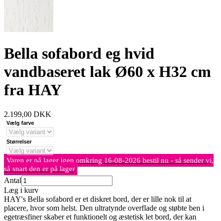
Bella sofabord eg hvid
vandbaseret lak Ø60 x H32 cm
fra HAY
2.199,00
DKK
Vælg farve
Størrelser
Varen er på lager igen omkring 16-08-2026 bestil nu - så sender vi,
så snart den er på lager
Antal
Læg i kurv
HAY's Bella sofabord er et diskret bord, der er lille nok til at
placere, hvor som helst. Den ultratynde overflade og støbte ben i
egetræsfiner skaber et funktionelt og æstetisk let bord, der kan