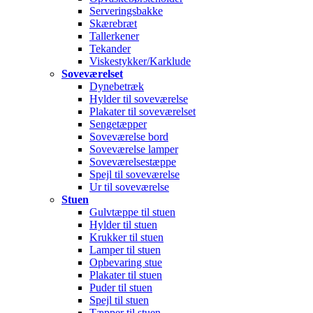
Serveringsbakke
Skærebræt
Tallerkener
Tekander
Viskestykker/Karklude
Soveværelset
Dynebetræk
Hylder til soveværelse
Plakater til soveværelset
Sengetæpper
Soveværelse bord
Soveværelse lamper
Soveværelsestæppe
Spejl til soveværelse
Ur til soveværelse
Stuen
Gulvtæppe til stuen
Hylder til stuen
Krukker til stuen
Lamper til stuen
Opbevaring stue
Plakater til stuen
Puder til stuen
Spejl til stuen
Tæpper til stuen