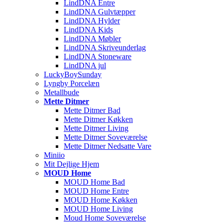
LindDNA Entre
LindDNA Gulvtæpper
LindDNA Hylder
LindDNA Kids
LindDNA Møbler
LindDNA Skriveunderlag
LindDNA Stoneware
LindDNA jul
LuckyBoySunday
Lyngby Porcelæn
Metallbude
Mette Ditmer
Mette Ditmer Bad
Mette Ditmer Køkken
Mette Ditmer Living
Mette Ditmer Soveværelse
Mette Ditmer Nedsatte Vare
Miniio
Mit Dejlige Hjem
MOUD Home
MOUD Home Bad
MOUD Home Entre
MOUD Home Køkken
MOUD Home Living
Moud Home Soveværelse