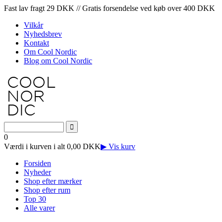
Fast lav fragt 29 DKK // Gratis forsendelse ved køb over 400 DKK
Vilkår
Nyhedsbrev
Kontakt
Om Cool Nordic
Blog om Cool Nordic
0
Værdi i kurven i alt 0,00 DKK
▶ Vis kurv
Forsiden
Nyheder
Shop efter mærker
Shop efter rum
Top 30
Alle varer