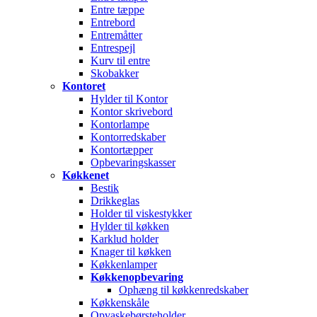
Entre tæppe
Entrebord
Entremåtter
Entrespejl
Kurv til entre
Skobakker
Kontoret
Hylder til Kontor
Kontor skrivebord
Kontorlampe
Kontorredskaber
Kontortæpper
Opbevaringskasser
Køkkenet
Bestik
Drikkeglas
Holder til viskestykker
Hylder til køkken
Karklud holder
Knager til køkken
Køkkenlamper
Køkkenopbevaring
Ophæng til køkkenredskaber
Køkkenskåle
Opvaskebørsteholder