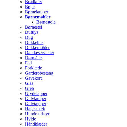
Brødkurv
Bøjle
Børnelamper
Børnemøbler
Børnestole
Børnestel
Duftlys
Dug
Dukkehus
Dukkemøbler
Dækkeservietter
Dørmåtte
Fad
Forklæde
Garderobestang
Gavekort
Glas
Greb
Grydelapper
Gulvlamper
Gulvtæpper
Hagesmæk
Hunde udstyr
Hylde
Håndklæder