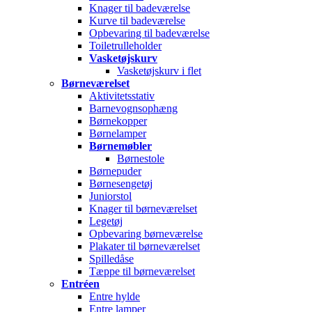
Knager til badeværelse
Kurve til badeværelse
Opbevaring til badeværelse
Toiletrulleholder
Vasketøjskurv
Vasketøjskurv i flet
Børneværelset
Aktivitetsstativ
Barnevognsophæng
Børnekopper
Børnelamper
Børnemøbler
Børnestole
Børnepuder
Børnesengetøj
Juniorstol
Knager til børneværelset
Legetøj
Opbevaring børneværelse
Plakater til børneværelset
Spilledåse
Tæppe til børneværelset
Entréen
Entre hylde
Entre lamper