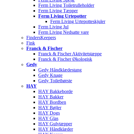
Ferm Living Toiletrulleholder
Ferm Living Tæpper
Ferm Living Urtepotter
Ferm Living Urtepotteskjuler
Ferm Living Jul
Ferm Living Nedsatte vare
FindersKeepers
Fink
Franck & Fischer
Franck & Fischer Aktivitetstæppe
Franck & Fischer Økologisk
Gedy
Gedy Håndklædestang
Gedy Knage
Gedy Toiletbørste
HAY
HAY Bakkeborde
HAY Bakker
HAY Bordben
HAY Bøjler
HAY Dogs
HAY Glas
HAY Gulvtæpper
HAY Håndklæder