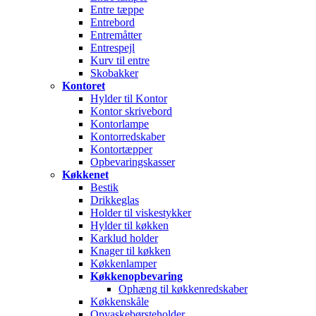
Entre tæppe
Entrebord
Entremåtter
Entrespejl
Kurv til entre
Skobakker
Kontoret
Hylder til Kontor
Kontor skrivebord
Kontorlampe
Kontorredskaber
Kontortæpper
Opbevaringskasser
Køkkenet
Bestik
Drikkeglas
Holder til viskestykker
Hylder til køkken
Karklud holder
Knager til køkken
Køkkenlamper
Køkkenopbevaring
Ophæng til køkkenredskaber
Køkkenskåle
Opvaskebørsteholder