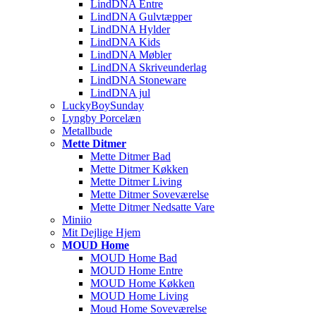
LindDNA Entre
LindDNA Gulvtæpper
LindDNA Hylder
LindDNA Kids
LindDNA Møbler
LindDNA Skriveunderlag
LindDNA Stoneware
LindDNA jul
LuckyBoySunday
Lyngby Porcelæn
Metallbude
Mette Ditmer
Mette Ditmer Bad
Mette Ditmer Køkken
Mette Ditmer Living
Mette Ditmer Soveværelse
Mette Ditmer Nedsatte Vare
Miniio
Mit Dejlige Hjem
MOUD Home
MOUD Home Bad
MOUD Home Entre
MOUD Home Køkken
MOUD Home Living
Moud Home Soveværelse