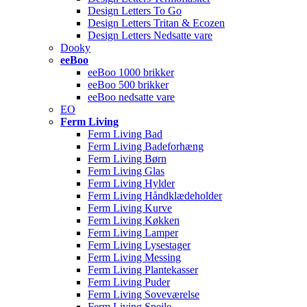
Design Letters To Go
Design Letters Tritan & Ecozen
Design Letters Nedsatte vare
Dooky
eeBoo
eeBoo 1000 brikker
eeBoo 500 brikker
eeBoo nedsatte vare
EO
Ferm Living
Ferm Living Bad
Ferm Living Badeforhæng
Ferm Living Børn
Ferm Living Glas
Ferm Living Hylder
Ferm Living Håndklædeholder
Ferm Living Kurve
Ferm Living Køkken
Ferm Living Lamper
Ferm Living Lysestager
Ferm Living Messing
Ferm Living Plantekasser
Ferm Living Puder
Ferm Living Soveværelse
Ferm Living Spejle