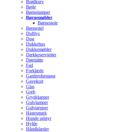
Brødkurv
Bøjle
Børnelamper
Børnemøbler
Børnestole
Børnestel
Duftlys
Dug
Dukkehus
Dukkemøbler
Dækkeservietter
Dørmåtte
Fad
Forklæde
Garderobestang
Gavekort
Glas
Greb
Grydelapper
Gulvlamper
Gulvtæpper
Hagesmæk
Hunde udstyr
Hylde
Håndklæder