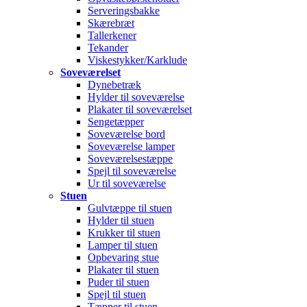
Serveringsbakke
Skærebræt
Tallerkener
Tekander
Viskestykker/Karklude
Soveværelset
Dynebetræk
Hylder til soveværelse
Plakater til soveværelset
Sengetæpper
Soveværelse bord
Soveværelse lamper
Soveværelsestæppe
Spejl til soveværelse
Ur til soveværelse
Stuen
Gulvtæppe til stuen
Hylder til stuen
Krukker til stuen
Lamper til stuen
Opbevaring stue
Plakater til stuen
Puder til stuen
Spejl til stuen
Tæpper til stuen