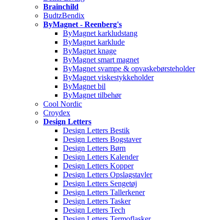
Brainchild
BudtzBendix
ByMagnet - Reenberg's
ByMagnet karkludstang
ByMagnet karklude
ByMagnet knage
ByMagnet smart magnet
ByMagnet svampe & opvaskebørsteholder
ByMagnet viskestykkeholder
ByMagnet bil
ByMagnet tilbehør
Cool Nordic
Croydex
Design Letters
Design Letters Bestik
Design Letters Bogstaver
Design Letters Børn
Design Letters Kalender
Design Letters Kopper
Design Letters Opslagstavler
Design Letters Sengetøj
Design Letters Tallerkener
Design Letters Tasker
Design Letters Tech
Design Letters Termoflasker