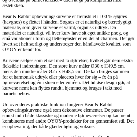
æstetikken.
Bear & Rabbit opbevaringskurvene er fremstillet i 100 % søgræs
(havgræs) og flettet i hånden. Søgræs er et naturligt og bæredygtigt
materiale, som giver kurvene et varmt, organisk udtryk. Da
materialet er naturligt, vil hver kurv have sit eget unikke præg, og
små variationer i form og flettemønster er en del af charmen. Det gør
hvert sæt helt særligt og understreger den håndlavede kvalitet, som
OYOY er kendt for.
Kurvene sælges som et sæt med to størrelser, hvilket gør dem ekstra
fleksible i indretningen. Den store kurv måler Ø30 x H49,5 cm,
mens den mindre måler Ø25 x H48,5 cm. De kan bruges sammen
for et harmonisk udtryk eller placeres hver for sig – fx én på
børneværelset og én i stuen eller entréen. Det tidløse design gør, at
kurvene nemt kan flyttes rundt i hjemmet og bruges i takt med
barnets behov.
Ud over deres praktiske funktion fungerer Bear & Rabbit
opbevaringskurvene også som dekorative elementer. De passer
smukt ind i både klassiske og moderne børneværelser og kan nemt
kombineres med andre OYOY-produkter for en gennemført stil. Det
er opbevaring, der både glæder børn og voksne.