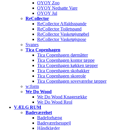
OYOY Zoo
OYOY Nedsatte Vare
OYOY Jul
ReCollector
ReCollector Affaldsspande
ReCollector Toiletspand
ReCollector Vasketøjsmøbel
ReCollector Vasketøjspose
Svanes
Tica Copenhagen
Tica Copenhagen dørmåtter
Tica Copenhagen kontor tæppe
Tica Copenhagen køkken tæpper
Tica Copenhagen skobakker
Tica Copenhagen skoreole
Tica Copenhagen soveværelse tæpper
w:form
We Do Wood
We Do Wood Knagerække
We Do Wood Reol
VÆLG RUM
Badeværelset
Badeforhæng
Badeværelsesspejl
Håndklæder