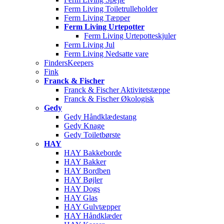
Ferm Living Toiletrulleholder
Ferm Living Tæpper
Ferm Living Urtepotter
Ferm Living Urtepotteskjuler
Ferm Living Jul
Ferm Living Nedsatte vare
FindersKeepers
Fink
Franck & Fischer
Franck & Fischer Aktivitetstæppe
Franck & Fischer Økologisk
Gedy
Gedy Håndklædestang
Gedy Knage
Gedy Toiletbørste
HAY
HAY Bakkeborde
HAY Bakker
HAY Bordben
HAY Bøjler
HAY Dogs
HAY Glas
HAY Gulvtæpper
HAY Håndklæder