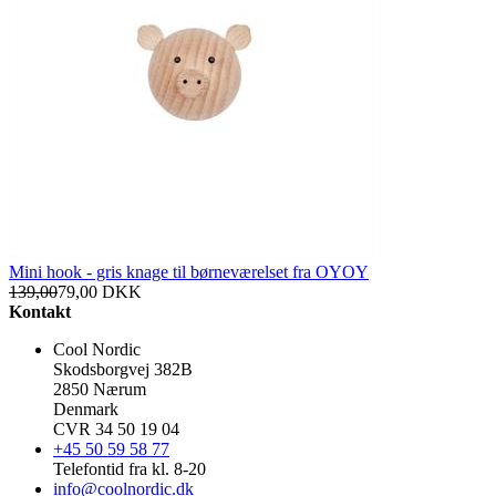
Mini hook - gris knage til børneværelset fra OYOY
139,00
79,00
DKK
Kontakt
Cool Nordic
Skodsborgvej 382B
2850 Nærum
Denmark
CVR 34 50 19 04
+45 50 59 58 77
Telefontid fra kl. 8-20
info@coolnordic.dk