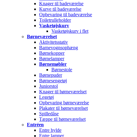
Knager til badeværelse
Kurve til badeværelse
Opbevaring til badeværelse
Toiletrulleholder
Vasketøjskurv
Vasketøjskurv i flet
Børneværelset
Aktivitetsstativ
Barnevognsophæng
Børnekopper
Børnelamper
Børnemøbler
Børnestole
Børnepuder
Børnesengetøj
Juniorstol
Knager til børneværelset
Legetøj
Opbevaring børneværelse
Plakater til børneværelset
Spilledåse
Tæppe til børneværelset
Entréen
Entre hylde
Entre lamper