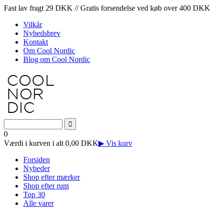
Fast lav fragt 29 DKK // Gratis forsendelse ved køb over 400 DKK
Vilkår
Nyhedsbrev
Kontakt
Om Cool Nordic
Blog om Cool Nordic
0
Værdi i kurven i alt 0,00 DKK
▶ Vis kurv
Forsiden
Nyheder
Shop efter mærker
Shop efter rum
Top 30
Alle varer