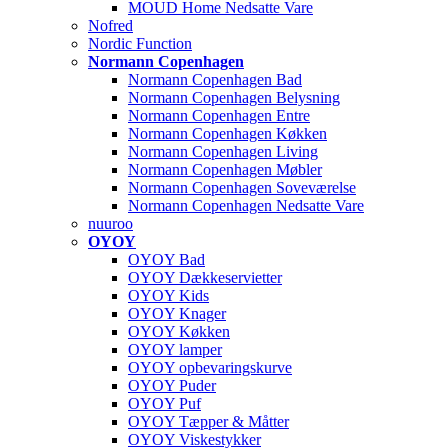
MOUD Home Nedsatte Vare
Nofred
Nordic Function
Normann Copenhagen
Normann Copenhagen Bad
Normann Copenhagen Belysning
Normann Copenhagen Entre
Normann Copenhagen Køkken
Normann Copenhagen Living
Normann Copenhagen Møbler
Normann Copenhagen Soveværelse
Normann Copenhagen Nedsatte Vare
nuuroo
OYOY
OYOY Bad
OYOY Dækkeservietter
OYOY Kids
OYOY Knager
OYOY Køkken
OYOY lamper
OYOY opbevaringskurve
OYOY Puder
OYOY Puf
OYOY Tæpper & Måtter
OYOY Viskestykker