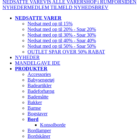
NEDSATTE VARE
VIS ALLE VARER
SHOP i RUM
FORSIDEN
NYHEDER
MEDLEM
TILMELD NYHEDSBREV
NEDSATTE VARER
Nedsat med op til 15%
Nedsat med op til 20% - Spar 20%
Nedsat med op til 30% - Spar 30%
Nedsat med op til 40% - Spar 40%
Nedsat med op til 50% - Spar 50%
OUTLET SPAR OVER 50% RABAT
NYHEDER
MANDELGAVE IDE
PRODUKTER
Accessories
Babysengetøj
Badeartikler
Badeforhæng
Bademåtte
Bakker
Bamse
Bogstaver
Bord
Konsolborde
Bordlamper
Bordskåner