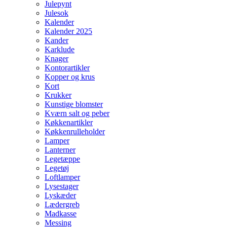
Julepynt
Julesok
Kalender
Kalender 2025
Kander
Karklude
Knager
Kontorartikler
Kopper og krus
Kort
Krukker
Kunstige blomster
Kværn salt og peber
Køkkenartikler
Køkkenrulleholder
Lamper
Lanterner
Legetæppe
Legetøj
Loftlamper
Lysestager
Lyskæder
Lædergreb
Madkasse
Messing