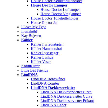
House Doctor Køkkenrulleholder
House Doctor Lamper
House Doctor Loftlamper
House Doctor Væglamper
House Doctor Toiletrulleholder
House Doctor Jul
I Love My Type
Illumilight
Kay Bojesen
Kähler
Kähler Fyrfadsstager
Kähler Hammershøi
Kähler Lysestager
Kähler Lyshus
Kähler Vaser
KiddiKutter
Little Big Friends
LïndDNA
LindDNA Bordskåner
LindDNA Coaster
LindDNA Dækkeservietter
LindDNA Dækkeservietter Cirkel
LindDNA Dækkeservietter Curve
LindDNA Dækkeservietter Frikant
LindDNA Løber