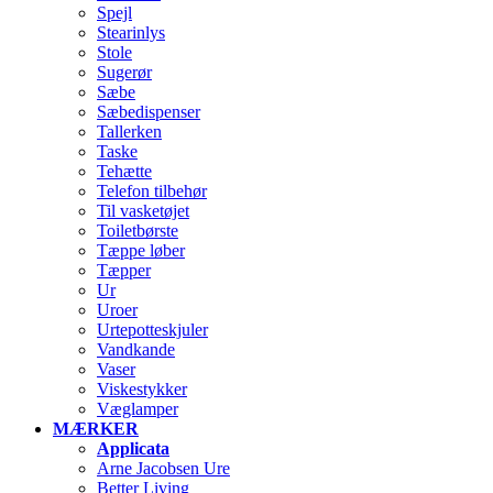
Spejl
Stearinlys
Stole
Sugerør
Sæbe
Sæbedispenser
Tallerken
Taske
Tehætte
Telefon tilbehør
Til vasketøjet
Toiletbørste
Tæppe løber
Tæpper
Ur
Uroer
Urtepotteskjuler
Vandkande
Vaser
Viskestykker
Væglamper
MÆRKER
Applicata
Arne Jacobsen Ure
Better Living