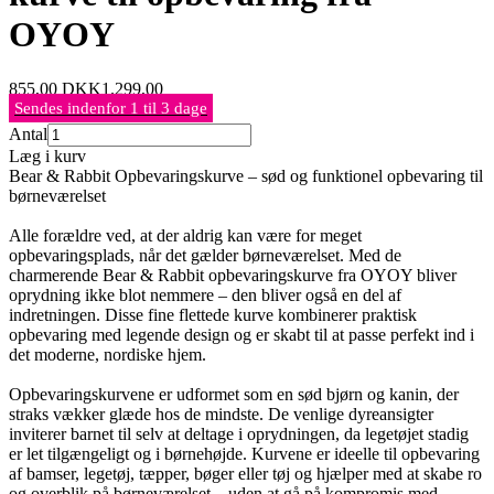
OYOY
855,00
DKK
1.299,00
Sendes indenfor 1 til 3 dage
Antal
Læg i kurv
Bear & Rabbit Opbevaringskurve – sød og funktionel opbevaring til
børneværelset
Alle forældre ved, at der aldrig kan være for meget
opbevaringsplads, når det gælder børneværelset. Med de
charmerende Bear & Rabbit opbevaringskurve fra OYOY bliver
oprydning ikke blot nemmere – den bliver også en del af
indretningen. Disse fine flettede kurve kombinerer praktisk
opbevaring med legende design og er skabt til at passe perfekt ind i
det moderne, nordiske hjem.
Opbevaringskurvene er udformet som en sød bjørn og kanin, der
straks vækker glæde hos de mindste. De venlige dyreansigter
inviterer barnet til selv at deltage i oprydningen, da legetøjet stadig
er let tilgængeligt og i børnehøjde. Kurvene er ideelle til opbevaring
af bamser, legetøj, tæpper, bøger eller tøj og hjælper med at skabe ro
og overblik på børneværelset – uden at gå på kompromis med