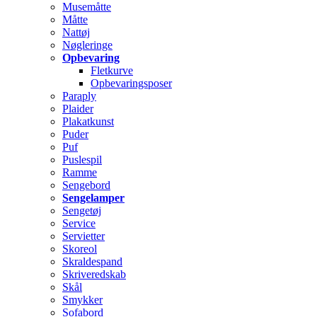
Musemåtte
Måtte
Nattøj
Nøgleringe
Opbevaring
Fletkurve
Opbevaringsposer
Paraply
Plaider
Plakatkunst
Puder
Puf
Puslespil
Ramme
Sengebord
Sengelamper
Sengetøj
Service
Servietter
Skoreol
Skraldespand
Skriveredskab
Skål
Smykker
Sofabord