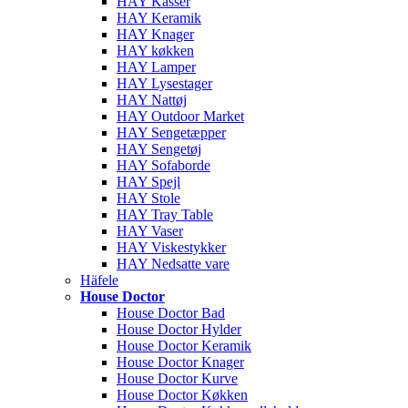
HAY Kasser
HAY Keramik
HAY Knager
HAY køkken
HAY Lamper
HAY Lysestager
HAY Nattøj
HAY Outdoor Market
HAY Sengetæpper
HAY Sengetøj
HAY Sofaborde
HAY Spejl
HAY Stole
HAY Tray Table
HAY Vaser
HAY Viskestykker
HAY Nedsatte vare
Häfele
House Doctor
House Doctor Bad
House Doctor Hylder
House Doctor Keramik
House Doctor Knager
House Doctor Kurve
House Doctor Køkken