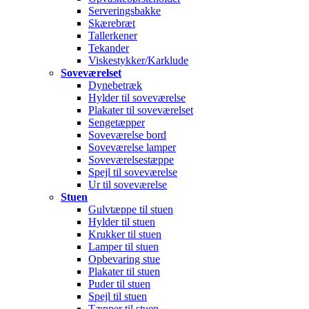
Serveringsbakke
Skærebræt
Tallerkener
Tekander
Viskestykker/Karklude
Soveværelset
Dynebetræk
Hylder til soveværelse
Plakater til soveværelset
Sengetæpper
Soveværelse bord
Soveværelse lamper
Soveværelsestæppe
Spejl til soveværelse
Ur til soveværelse
Stuen
Gulvtæppe til stuen
Hylder til stuen
Krukker til stuen
Lamper til stuen
Opbevaring stue
Plakater til stuen
Puder til stuen
Spejl til stuen
Tæpper til stuen