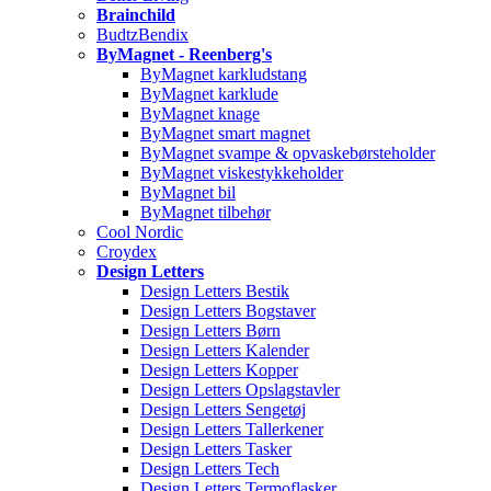
Brainchild
BudtzBendix
ByMagnet - Reenberg's
ByMagnet karkludstang
ByMagnet karklude
ByMagnet knage
ByMagnet smart magnet
ByMagnet svampe & opvaskebørsteholder
ByMagnet viskestykkeholder
ByMagnet bil
ByMagnet tilbehør
Cool Nordic
Croydex
Design Letters
Design Letters Bestik
Design Letters Bogstaver
Design Letters Børn
Design Letters Kalender
Design Letters Kopper
Design Letters Opslagstavler
Design Letters Sengetøj
Design Letters Tallerkener
Design Letters Tasker
Design Letters Tech
Design Letters Termoflasker