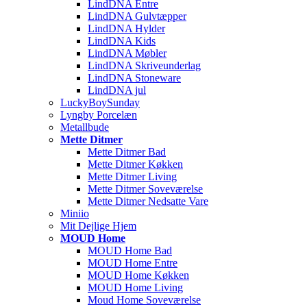
LindDNA Entre
LindDNA Gulvtæpper
LindDNA Hylder
LindDNA Kids
LindDNA Møbler
LindDNA Skriveunderlag
LindDNA Stoneware
LindDNA jul
LuckyBoySunday
Lyngby Porcelæn
Metallbude
Mette Ditmer
Mette Ditmer Bad
Mette Ditmer Køkken
Mette Ditmer Living
Mette Ditmer Soveværelse
Mette Ditmer Nedsatte Vare
Miniio
Mit Dejlige Hjem
MOUD Home
MOUD Home Bad
MOUD Home Entre
MOUD Home Køkken
MOUD Home Living
Moud Home Soveværelse