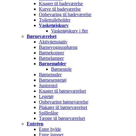
Knager til badeværelse
Kurve til badeværelse
Opbevaring til badeværelse
Toiletrulleholder
Vasketøjskurv
Vasketøjskurv i flet
Børneværelset
Aktivitetsstativ
Barnevognsophæng
Børnekopper
Børnelamper
Børnemøbler
Børnestole
Børnepuder
Børnesengetøj
Juniorstol
Knager til børneværelset
Legetøj
Opbevaring børneværelse
Plakater til børneværelset
Spilledåse
Tæppe til børneværelset
Entréen
Entre hylde
Entre lamper