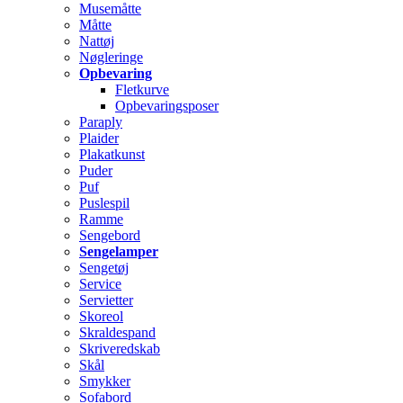
Musemåtte
Måtte
Nattøj
Nøgleringe
Opbevaring
Fletkurve
Opbevaringsposer
Paraply
Plaider
Plakatkunst
Puder
Puf
Puslespil
Ramme
Sengebord
Sengelamper
Sengetøj
Service
Servietter
Skoreol
Skraldespand
Skriveredskab
Skål
Smykker
Sofabord