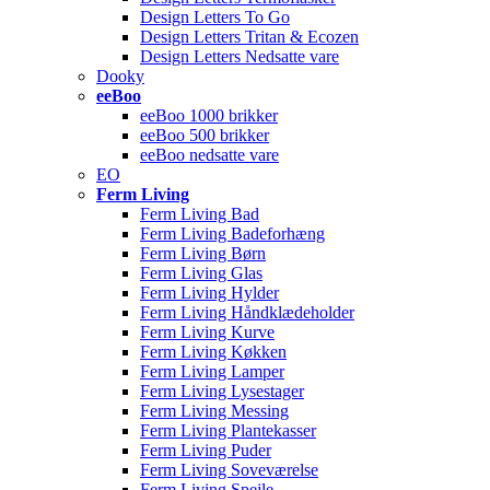
Design Letters To Go
Design Letters Tritan & Ecozen
Design Letters Nedsatte vare
Dooky
eeBoo
eeBoo 1000 brikker
eeBoo 500 brikker
eeBoo nedsatte vare
EO
Ferm Living
Ferm Living Bad
Ferm Living Badeforhæng
Ferm Living Børn
Ferm Living Glas
Ferm Living Hylder
Ferm Living Håndklædeholder
Ferm Living Kurve
Ferm Living Køkken
Ferm Living Lamper
Ferm Living Lysestager
Ferm Living Messing
Ferm Living Plantekasser
Ferm Living Puder
Ferm Living Soveværelse
Ferm Living Spejle