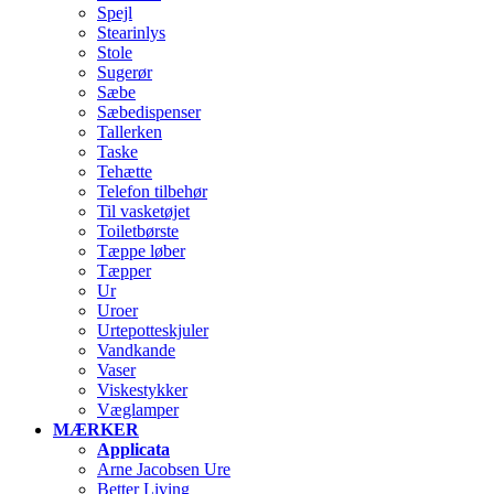
Spejl
Stearinlys
Stole
Sugerør
Sæbe
Sæbedispenser
Tallerken
Taske
Tehætte
Telefon tilbehør
Til vasketøjet
Toiletbørste
Tæppe løber
Tæpper
Ur
Uroer
Urtepotteskjuler
Vandkande
Vaser
Viskestykker
Væglamper
MÆRKER
Applicata
Arne Jacobsen Ure
Better Living