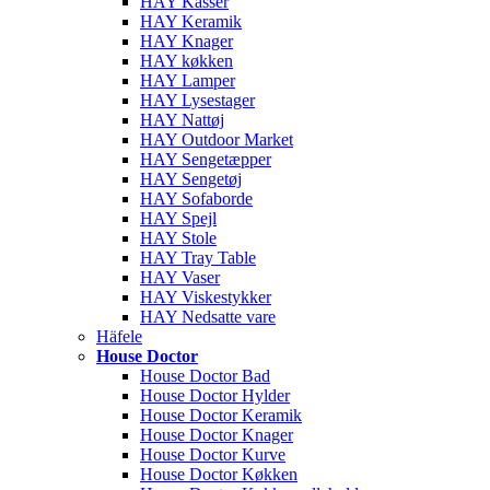
HAY Kasser
HAY Keramik
HAY Knager
HAY køkken
HAY Lamper
HAY Lysestager
HAY Nattøj
HAY Outdoor Market
HAY Sengetæpper
HAY Sengetøj
HAY Sofaborde
HAY Spejl
HAY Stole
HAY Tray Table
HAY Vaser
HAY Viskestykker
HAY Nedsatte vare
Häfele
House Doctor
House Doctor Bad
House Doctor Hylder
House Doctor Keramik
House Doctor Knager
House Doctor Kurve
House Doctor Køkken