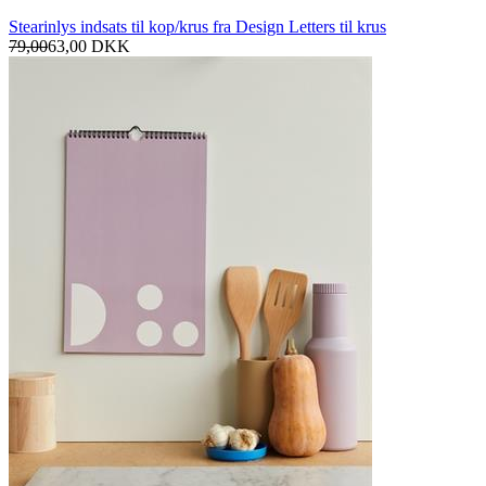
Stearinlys indsats til kop/krus fra Design Letters til krus
79,00
63,00
DKK