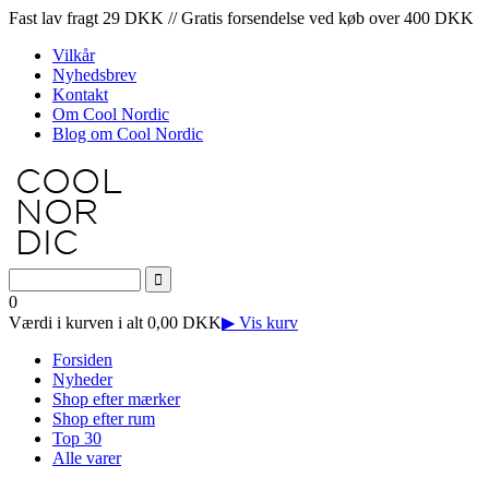
Fast lav fragt 29 DKK // Gratis forsendelse ved køb over 400 DKK
Vilkår
Nyhedsbrev
Kontakt
Om Cool Nordic
Blog om Cool Nordic
0
Værdi i kurven i alt 0,00 DKK
▶ Vis kurv
Forsiden
Nyheder
Shop efter mærker
Shop efter rum
Top 30
Alle varer