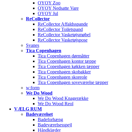
OYOY Zoo
OYOY Nedsatte Vare
OYOY Jul
ReCollector
ReCollector Affaldsspande
ReCollector Toiletspand
ReCollector Vasketøjsmøbel
ReCollector Vasketøjspose
Svanes
Tica Copenhagen
Tica Copenhagen dørmåtter
Tica Copenhagen kontor tæppe
Tica Copenhagen køkken tæpper
Tica Copenhagen skobakker
Tica Copenhagen skoreole
Tica Copenhagen soveværelse tæpper
w:form
We Do Wood
We Do Wood Knagerække
We Do Wood Reol
VÆLG RUM
Badeværelset
Badeforhæng
Badeværelsesspejl
Håndklæder