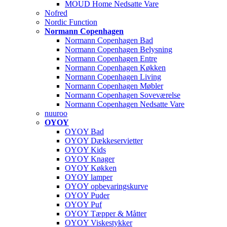
MOUD Home Nedsatte Vare
Nofred
Nordic Function
Normann Copenhagen
Normann Copenhagen Bad
Normann Copenhagen Belysning
Normann Copenhagen Entre
Normann Copenhagen Køkken
Normann Copenhagen Living
Normann Copenhagen Møbler
Normann Copenhagen Soveværelse
Normann Copenhagen Nedsatte Vare
nuuroo
OYOY
OYOY Bad
OYOY Dækkeservietter
OYOY Kids
OYOY Knager
OYOY Køkken
OYOY lamper
OYOY opbevaringskurve
OYOY Puder
OYOY Puf
OYOY Tæpper & Måtter
OYOY Viskestykker