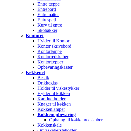
Entre tæppe
Entrebord
Entremåtter
Entrespejl
Kurv til entre
Skobakker
Kontoret
Hylder til Kontor
Kontor skrivebord
Kontorlampe
Kontorredskaber
Kontortæpper
Opbevaringskasser
Køkkenet
Bestik
Drikkeglas
Holder til viskestykker
Hylder til køkken
Karklud holder
Knager til køkken
Køkkenlamper
Køkkenopbevaring
Ophæng til køkkenredskaber
Køkkenskåle
Opvaskebørsteholder