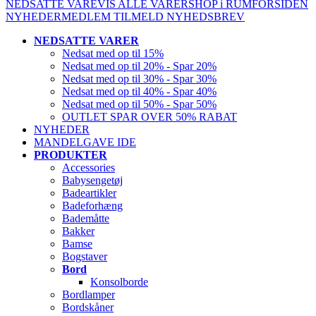
NEDSATTE VARE
VIS ALLE VARER
SHOP i RUM
FORSIDEN
NYHEDER
MEDLEM
TILMELD NYHEDSBREV
NEDSATTE VARER
Nedsat med op til 15%
Nedsat med op til 20% - Spar 20%
Nedsat med op til 30% - Spar 30%
Nedsat med op til 40% - Spar 40%
Nedsat med op til 50% - Spar 50%
OUTLET SPAR OVER 50% RABAT
NYHEDER
MANDELGAVE IDE
PRODUKTER
Accessories
Babysengetøj
Badeartikler
Badeforhæng
Bademåtte
Bakker
Bamse
Bogstaver
Bord
Konsolborde
Bordlamper
Bordskåner