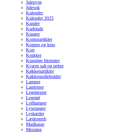
Julepynt
Julesok
Kalender
Kalender 2025
Kander
Karklude
Knager
Kontorartikler
Kopper og krus
Kort
Krukker
Kunstige blomster
Kværn salt og peber
Køkkenartikler
Køkkenrulleholder
Lamper
Lanterner
Legetæppe
Legetøj
Loftlamper
Lysestager
Lyskæder
Lædergreb
Madkasse
Messing