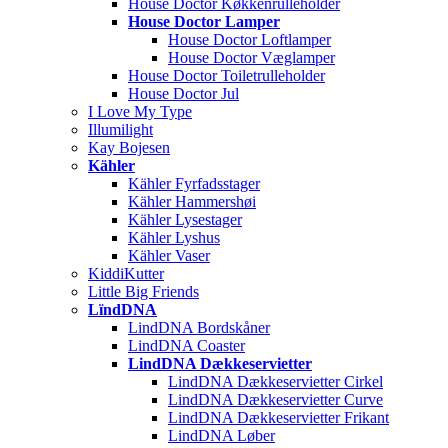
House Doctor Køkkenrulleholder
House Doctor Lamper
House Doctor Loftlamper
House Doctor Væglamper
House Doctor Toiletrulleholder
House Doctor Jul
I Love My Type
Illumilight
Kay Bojesen
Kähler
Kähler Fyrfadsstager
Kähler Hammershøi
Kähler Lysestager
Kähler Lyshus
Kähler Vaser
KiddiKutter
Little Big Friends
LïndDNA
LindDNA Bordskåner
LindDNA Coaster
LindDNA Dækkeservietter
LindDNA Dækkeservietter Cirkel
LindDNA Dækkeservietter Curve
LindDNA Dækkeservietter Frikant
LindDNA Løber