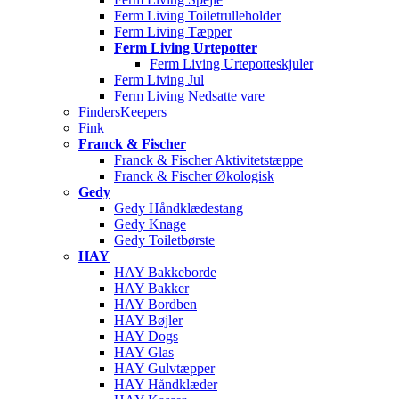
Ferm Living Toiletrulleholder
Ferm Living Tæpper
Ferm Living Urtepotter
Ferm Living Urtepotteskjuler
Ferm Living Jul
Ferm Living Nedsatte vare
FindersKeepers
Fink
Franck & Fischer
Franck & Fischer Aktivitetstæppe
Franck & Fischer Økologisk
Gedy
Gedy Håndklædestang
Gedy Knage
Gedy Toiletbørste
HAY
HAY Bakkeborde
HAY Bakker
HAY Bordben
HAY Bøjler
HAY Dogs
HAY Glas
HAY Gulvtæpper
HAY Håndklæder