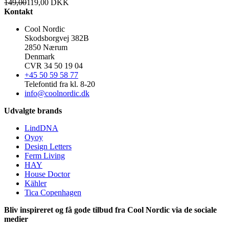
149,00
119,00
DKK
Kontakt
Cool Nordic
Skodsborgvej 382B
2850 Nærum
Denmark
CVR 34 50 19 04
+45 50 59 58 77
Telefontid fra kl. 8-20
info@coolnordic.dk
Udvalgte brands
LindDNA
Oyoy
Design Letters
Ferm Living
HAY
House Doctor
Kähler
Tica Copenhagen
Bliv inspireret og få gode tilbud fra Cool Nordic via de sociale
medier