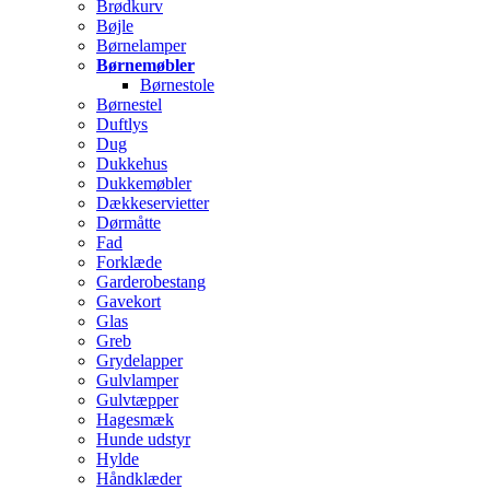
Brødkurv
Bøjle
Børnelamper
Børnemøbler
Børnestole
Børnestel
Duftlys
Dug
Dukkehus
Dukkemøbler
Dækkeservietter
Dørmåtte
Fad
Forklæde
Garderobestang
Gavekort
Glas
Greb
Grydelapper
Gulvlamper
Gulvtæpper
Hagesmæk
Hunde udstyr
Hylde
Håndklæder