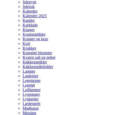
Julepynt
Julesok
Kalender
Kalender 2025
Kander
Karklude
Knager
Kontorartikler
Kopper og krus
Kort
Krukker
Kunstige blomster
Kværn salt og peber
Køkkenartikler
Køkkenrulleholder
Lamper
Lanterner
Legetæppe
Legetøj
Loftlamper
Lysestager
Lyskæder
Lædergreb
Madkasse
Messing