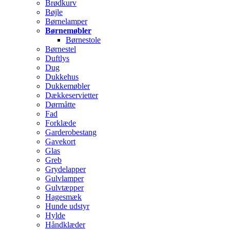
Brødkurv
Bøjle
Børnelamper
Børnemøbler
Børnestole
Børnestel
Duftlys
Dug
Dukkehus
Dukkemøbler
Dækkeservietter
Dørmåtte
Fad
Forklæde
Garderobestang
Gavekort
Glas
Greb
Grydelapper
Gulvlamper
Gulvtæpper
Hagesmæk
Hunde udstyr
Hylde
Håndklæder