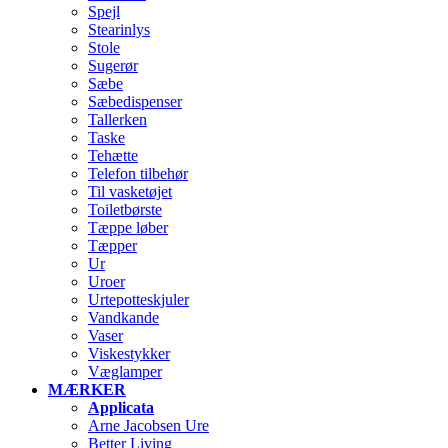
Spejl
Stearinlys
Stole
Sugerør
Sæbe
Sæbedispenser
Tallerken
Taske
Tehætte
Telefon tilbehør
Til vasketøjet
Toiletbørste
Tæppe løber
Tæpper
Ur
Uroer
Urtepotteskjuler
Vandkande
Vaser
Viskestykker
Væglamper
MÆRKER
Applicata
Arne Jacobsen Ure
Better Living