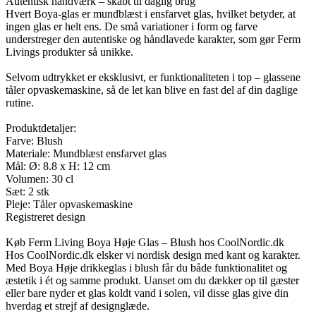
Autentisk håndværk – skabt til daglig brug
Hvert Boya-glas er mundblæst i ensfarvet glas, hvilket betyder, at
ingen glas er helt ens. De små variationer i form og farve
understreger den autentiske og håndlavede karakter, som gør Ferm
Livings produkter så unikke.
Selvom udtrykket er eksklusivt, er funktionaliteten i top – glassene
tåler opvaskemaskine, så de let kan blive en fast del af din daglige
rutine.
Produktdetaljer:
Farve: Blush
Materiale: Mundblæst ensfarvet glas
Mål: Ø: 8.8 x H: 12 cm
Volumen: 30 cl
Sæt: 2 stk
Pleje: Tåler opvaskemaskine
Registreret design
Køb Ferm Living Boya Høje Glas – Blush hos CoolNordic.dk
Hos CoolNordic.dk elsker vi nordisk design med kant og karakter.
Med Boya Høje drikkeglas i blush får du både funktionalitet og
æstetik i ét og samme produkt. Uanset om du dækker op til gæster
eller bare nyder et glas koldt vand i solen, vil disse glas give din
hverdag et strejf af designglæde.