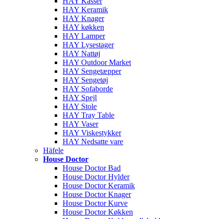
HAY Kasser
HAY Keramik
HAY Knager
HAY køkken
HAY Lamper
HAY Lysestager
HAY Nattøj
HAY Outdoor Market
HAY Sengetæpper
HAY Sengetøj
HAY Sofaborde
HAY Spejl
HAY Stole
HAY Tray Table
HAY Vaser
HAY Viskestykker
HAY Nedsatte vare
Häfele
House Doctor
House Doctor Bad
House Doctor Hylder
House Doctor Keramik
House Doctor Knager
House Doctor Kurve
House Doctor Køkken