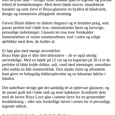
lethed til borddækningen. Med deres bløde kurver, mundblæste
karakter og sarte farve er Boya-glassene en hyldest til håndværk,
design og sommerens afslappede stemning.
Farven Blush tilfører en diskret elegance og et feminint præg, som
passer perfekt ind i både lyse, minimalistiske hjem og farverige,
personlige indretninger. Glassets let rosa tone fremkalder
fornemmelsen af varme sommeraftener, rosé i solen og rolige
øjeblikke med dem, du holder af.
Et højt glas med mange anvendelser
Boya Høje glas er ikke blot dekorative – de er også utrolig
anvendelige. Med en højde på 12 cm og en kapacitet på 30 cl er de
perfekte til både kolde drikke, saft, vand med isterninger, smoothies
eller endda en lille sommerdrink. Den slanke form og afrundede
kant giver en behagelig drikkeoplevelse og en luksuriøs følelse i
hånden.
Det stabelbare design gør det samtidig let at opbevare glassene, og
de passer godt ind i både små og store køkkener. Kombinér dem
med de lavere Boya Lave glas i samme farve for en gennemført
borddækning – eller mix forskellige farver i serien for et personligt,
legende udtryk.