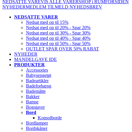
NEDSATTE VARE
VIS ALLE VARER
SHOP i RUM
FORSIDEN
NYHEDER
MEDLEM
TILMELD NYHEDSBREV
NEDSATTE VARER
Nedsat med op til 15%
Nedsat med op til 20% - Spar 20%
Nedsat med op til 30% - Spar 30%
Nedsat med op til 40% - Spar 40%
Nedsat med op til 50% - Spar 50%
OUTLET SPAR OVER 50% RABAT
NYHEDER
MANDELGAVE IDE
PRODUKTER
Accessories
Babysengetøj
Badeartikler
Badeforhæng
Bademåtte
Bakker
Bamse
Bogstaver
Bord
Konsolborde
Bordlamper
Bordskåner