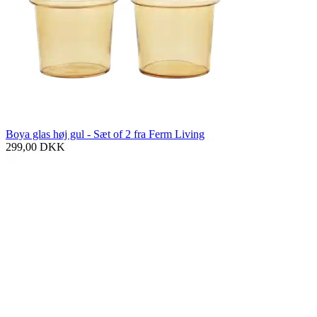
Boya glas høj gul - Sæt of 2 fra Ferm Living
299,00
DKK