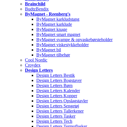
Brainchild
BudtzBendix
ByMagnet - Reenberg's
ByMagnet karkludstang
ByMagnet karklude
ByMagnet knage
ByMagnet smart magnet
ByMagnet svampe & opvaskebørsteholder
ByMagnet viskestykkeholder
ByMagnet bil
ByMagnet tilbehør
Cool Nordic
Croydex
Design Letters
Design Letters Bestik
Design Letters Bogstaver
Design Letters Børn
Design Letters Kalender
Design Letters Kopper
Design Letters Opslagstavler
Design Letters Sengetøj
Design Letters Tallerkener
Design Letters Tasker
Design Letters Tech
Design Letters Termoflasker