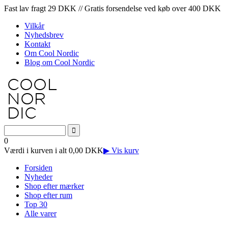
Fast lav fragt 29 DKK // Gratis forsendelse ved køb over 400 DKK
Vilkår
Nyhedsbrev
Kontakt
Om Cool Nordic
Blog om Cool Nordic
0
Værdi i kurven i alt 0,00 DKK
▶ Vis kurv
Forsiden
Nyheder
Shop efter mærker
Shop efter rum
Top 30
Alle varer