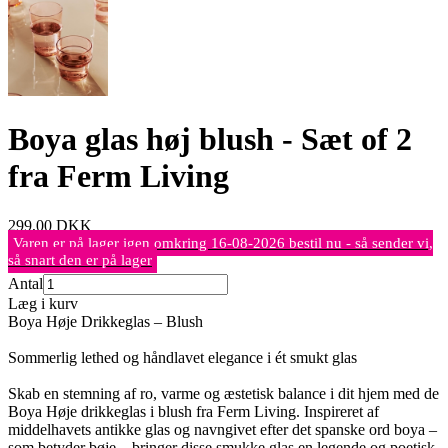
Boya glas høj blush - Sæt of 2
fra Ferm Living
299,00
DKK
Varen er på lager igen omkring 16-08-2026 bestil nu - så sender vi,
så snart den er på lager
Antal
Læg i kurv
Boya Høje Drikkeglas – Blush
Sommerlig lethed og håndlavet elegance i ét smukt glas
Skab en stemning af ro, varme og æstetisk balance i dit hjem med de
Boya Høje drikkeglas i blush fra Ferm Living. Inspireret af
middelhavets antikke glas og navngivet efter det spanske ord boya –
som betyder bøje – bringer disse smukke glas en legende og poetisk