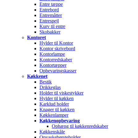
Entre tæppe
Entrebord
Entremåtter
Entrespejl
Kurv til entre
Skobakker
Kontoret
Hylder til Kontor
Kontor skrivebord
Kontorlampe
Kontorredskaber
Kontortæpper
Opbevaringskasser
Køkkenet
Bestik
Drikkeglas
Holder til viskestykker
Hylder til køkken
Karklud holder
Knager til køkken
Køkkenlamper
Køkkenopbevaring
Ophæng til køkkenredskaber
Køkkenskåle
Opvaskebørsteholder