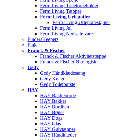
Ferm Living Toiletrulleholder
Ferm Living Tæpper
Ferm Living Urtepotter
Ferm Living Urtepotteskjuler
Ferm Living Jul
Ferm Living Nedsatte vare
FindersKeepers
Fink
Franck & Fischer
Franck & Fischer Aktivitetstæppe
Franck & Fischer Økologisk
Gedy
Gedy Håndklædestang
Gedy Knage
Gedy Toiletbørste
HAY
HAY Bakkeborde
HAY Bakker
HAY Bordben
HAY Bøjler
HAY Dogs
HAY Glas
HAY Gulvtæpper
HAY Håndklæder