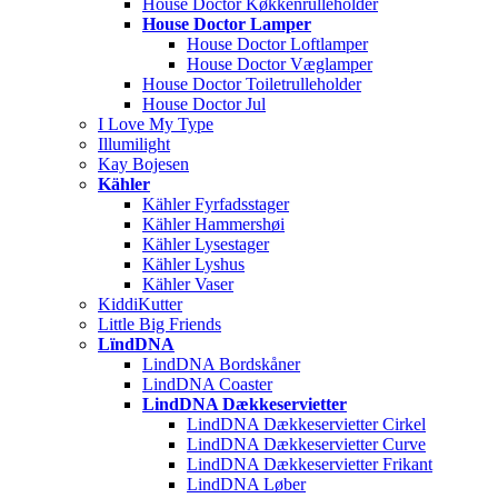
House Doctor Køkkenrulleholder
House Doctor Lamper
House Doctor Loftlamper
House Doctor Væglamper
House Doctor Toiletrulleholder
House Doctor Jul
I Love My Type
Illumilight
Kay Bojesen
Kähler
Kähler Fyrfadsstager
Kähler Hammershøi
Kähler Lysestager
Kähler Lyshus
Kähler Vaser
KiddiKutter
Little Big Friends
LïndDNA
LindDNA Bordskåner
LindDNA Coaster
LindDNA Dækkeservietter
LindDNA Dækkeservietter Cirkel
LindDNA Dækkeservietter Curve
LindDNA Dækkeservietter Frikant
LindDNA Løber