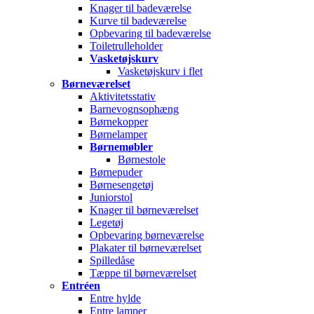
Knager til badeværelse
Kurve til badeværelse
Opbevaring til badeværelse
Toiletrulleholder
Vasketøjskurv
Vasketøjskurv i flet
Børneværelset
Aktivitetsstativ
Barnevognsophæng
Børnekopper
Børnelamper
Børnemøbler
Børnestole
Børnepuder
Børnesengetøj
Juniorstol
Knager til børneværelset
Legetøj
Opbevaring børneværelse
Plakater til børneværelset
Spilledåse
Tæppe til børneværelset
Entréen
Entre hylde
Entre lamper