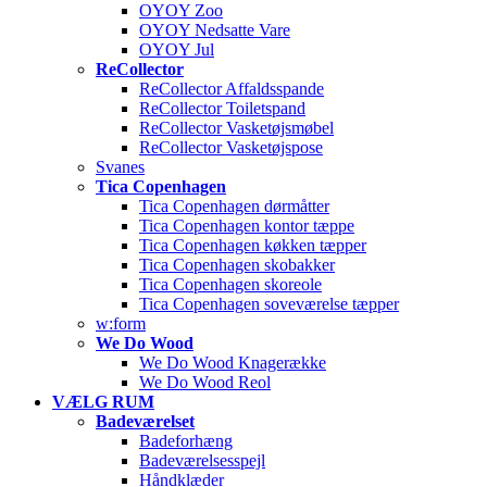
OYOY Zoo
OYOY Nedsatte Vare
OYOY Jul
ReCollector
ReCollector Affaldsspande
ReCollector Toiletspand
ReCollector Vasketøjsmøbel
ReCollector Vasketøjspose
Svanes
Tica Copenhagen
Tica Copenhagen dørmåtter
Tica Copenhagen kontor tæppe
Tica Copenhagen køkken tæpper
Tica Copenhagen skobakker
Tica Copenhagen skoreole
Tica Copenhagen soveværelse tæpper
w:form
We Do Wood
We Do Wood Knagerække
We Do Wood Reol
VÆLG RUM
Badeværelset
Badeforhæng
Badeværelsesspejl
Håndklæder