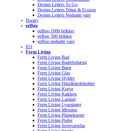
Design Letters To Go
Design Letters Tritan & Ecozen
Design Letters Nedsatte vare
Dooky
eeBoo
eeBoo 1000 brikker
eeBoo 500 brikker
eeBoo nedsatte vare
EO
Ferm Living
Ferm Living Bad
Ferm Living Badeforhæng
Ferm Living Børn
Ferm Living Glas
Ferm Living Hylder
Ferm Living Håndklædeholder
Ferm Living Kurve
Ferm Living Køkken
Ferm Living Lamper
Ferm Living Lysestager
Ferm Living Messing
Ferm Living Plantekasser
Ferm Living Puder
Ferm Living Soveværelse
Ferm Living Spejle