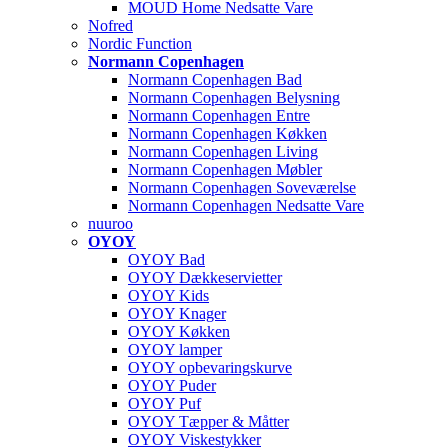
MOUD Home Nedsatte Vare
Nofred
Nordic Function
Normann Copenhagen
Normann Copenhagen Bad
Normann Copenhagen Belysning
Normann Copenhagen Entre
Normann Copenhagen Køkken
Normann Copenhagen Living
Normann Copenhagen Møbler
Normann Copenhagen Soveværelse
Normann Copenhagen Nedsatte Vare
nuuroo
OYOY
OYOY Bad
OYOY Dækkeservietter
OYOY Kids
OYOY Knager
OYOY Køkken
OYOY lamper
OYOY opbevaringskurve
OYOY Puder
OYOY Puf
OYOY Tæpper & Måtter
OYOY Viskestykker