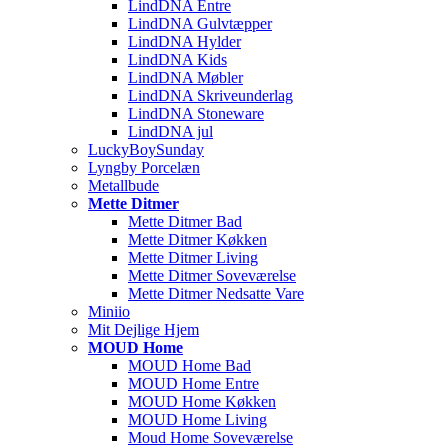
LindDNA Entre
LindDNA Gulvtæpper
LindDNA Hylder
LindDNA Kids
LindDNA Møbler
LindDNA Skriveunderlag
LindDNA Stoneware
LindDNA jul
LuckyBoySunday
Lyngby Porcelæn
Metallbude
Mette Ditmer
Mette Ditmer Bad
Mette Ditmer Køkken
Mette Ditmer Living
Mette Ditmer Soveværelse
Mette Ditmer Nedsatte Vare
Miniio
Mit Dejlige Hjem
MOUD Home
MOUD Home Bad
MOUD Home Entre
MOUD Home Køkken
MOUD Home Living
Moud Home Soveværelse