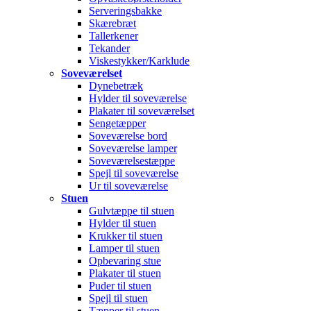
Serveringsbakke
Skærebræt
Tallerkener
Tekander
Viskestykker/Karklude
Soveværelset
Dynebetræk
Hylder til soveværelse
Plakater til soveværelset
Sengetæpper
Soveværelse bord
Soveværelse lamper
Soveværelsestæppe
Spejl til soveværelse
Ur til soveværelse
Stuen
Gulvtæppe til stuen
Hylder til stuen
Krukker til stuen
Lamper til stuen
Opbevaring stue
Plakater til stuen
Puder til stuen
Spejl til stuen
Tæpper til stuen