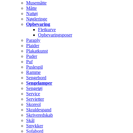
Musemåtte
Måtte
Nattøj
Nøgleringe
Opbevaring
Fletkurve
Opbevaringsposer
Paraply
Plaider
Plakatkunst
Puder
Puf
Puslespil
Ramme
Sengebord
Sengelamper
Sengetøj
Service
Servietter
Skoreol
Skraldespand
Skriveredskab
Skål
Smykker
Sofabord