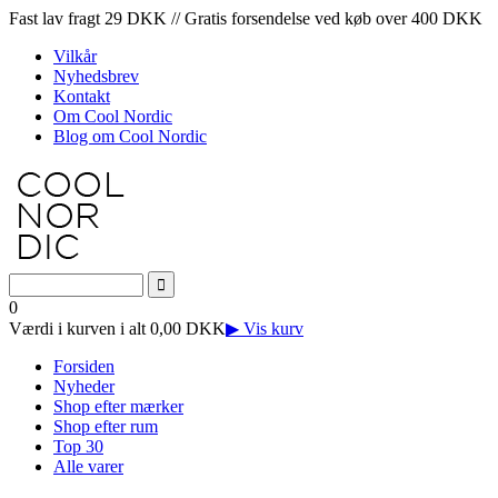
Fast lav fragt 29 DKK // Gratis forsendelse ved køb over 400 DKK
Vilkår
Nyhedsbrev
Kontakt
Om Cool Nordic
Blog om Cool Nordic
0
Værdi i kurven i alt 0,00 DKK
▶ Vis kurv
Forsiden
Nyheder
Shop efter mærker
Shop efter rum
Top 30
Alle varer