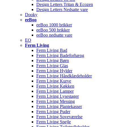
Design Letters Tritan & Ecozen
Design Letters Nedsatte vare
Dooky
eeBoo
eeBoo 1000 brikker
eeBoo 500 brikker
eeBoo nedsatte vare
EO
Ferm Living
Ferm Living Bad
Ferm Living Badeforhæng
Ferm Living Børn
Ferm Living Glas
Ferm Living Hylder
Ferm Living Håndklædeholder
Ferm Living Kurve
Ferm Living Køkken
Ferm Living Lamper
Ferm Living Lysestager
Ferm Living Messing
Ferm Living Plantekasser
Ferm Living Puder
Ferm Living Soveværelse
Ferm Living Spejle
Ferm Living Toiletrulleholder