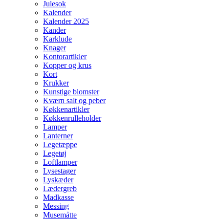
Julesok
Kalender
Kalender 2025
Kander
Karklude
Knager
Kontorartikler
Kopper og krus
Kort
Krukker
Kunstige blomster
Kværn salt og peber
Køkkenartikler
Køkkenrulleholder
Lamper
Lanterner
Legetæppe
Legetøj
Loftlamper
Lysestager
Lyskæder
Lædergreb
Madkasse
Messing
Musemåtte