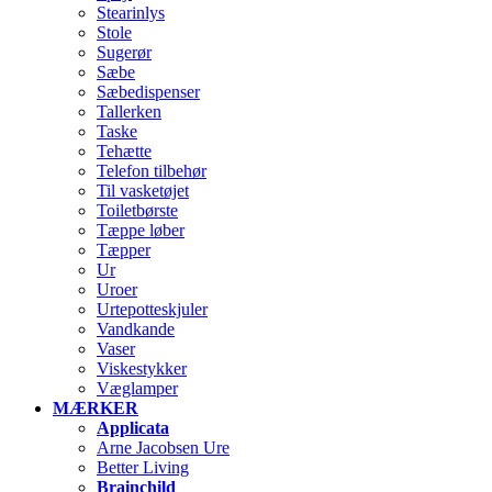
Stearinlys
Stole
Sugerør
Sæbe
Sæbedispenser
Tallerken
Taske
Tehætte
Telefon tilbehør
Til vasketøjet
Toiletbørste
Tæppe løber
Tæpper
Ur
Uroer
Urtepotteskjuler
Vandkande
Vaser
Viskestykker
Væglamper
MÆRKER
Applicata
Arne Jacobsen Ure
Better Living
Brainchild