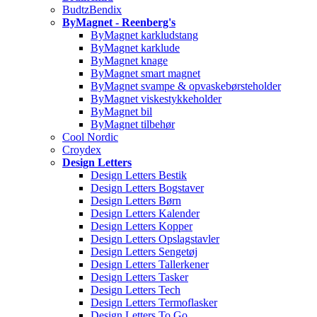
BudtzBendix
ByMagnet - Reenberg's
ByMagnet karkludstang
ByMagnet karklude
ByMagnet knage
ByMagnet smart magnet
ByMagnet svampe & opvaskebørsteholder
ByMagnet viskestykkeholder
ByMagnet bil
ByMagnet tilbehør
Cool Nordic
Croydex
Design Letters
Design Letters Bestik
Design Letters Bogstaver
Design Letters Børn
Design Letters Kalender
Design Letters Kopper
Design Letters Opslagstavler
Design Letters Sengetøj
Design Letters Tallerkener
Design Letters Tasker
Design Letters Tech
Design Letters Termoflasker
Design Letters To Go