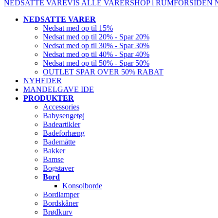
NEDSATTE VARE
VIS ALLE VARER
SHOP i RUM
FORSIDEN
NEDSATTE VARER
Nedsat med op til 15%
Nedsat med op til 20% - Spar 20%
Nedsat med op til 30% - Spar 30%
Nedsat med op til 40% - Spar 40%
Nedsat med op til 50% - Spar 50%
OUTLET SPAR OVER 50% RABAT
NYHEDER
MANDELGAVE IDE
PRODUKTER
Accessories
Babysengetøj
Badeartikler
Badeforhæng
Bademåtte
Bakker
Bamse
Bogstaver
Bord
Konsolborde
Bordlamper
Bordskåner
Brødkurv