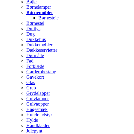
Bøjle
Børnelamper
Børnemøbler
Børnestole
Børnestel
Duftlys
Dug
Dukkehus
Dukkemøbler
Dækkeservietter
Dørmåtte
Fad
Forklæde
Garderobestang
Gavekort
Glas
Greb
Grydelapper
Gulvlamper
Gulvtæpper
Hagesmæk
Hunde udstyr
Hylde
Håndklæder
Julepynt