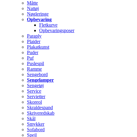
Måtte
Nattøj
Nøgleringe
Opbevaring
Fletkurve
Opbevaringsposer
Paraply
Plaider
Plakatkunst
Puder
Puf
Puslespil
Ramme
Sengebord
Sengelamper
Sengetøj
Service
Servietter
Skoreol
Skraldespand
Skriveredskab
Skål
Smykker
Sofabord
Spejl