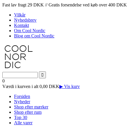
Fast lav fragt 29 DKK // Gratis forsendelse ved køb over 400 DKK
Vilkår
Nyhedsbrev
Kontakt
Om Cool Nordic
Blog om Cool Nordic
0
Værdi i kurven i alt 0,00 DKK
▶ Vis kurv
Forsiden
Nyheder
Shop efter mærker
Shop efter rum
Top 30
Alle varer