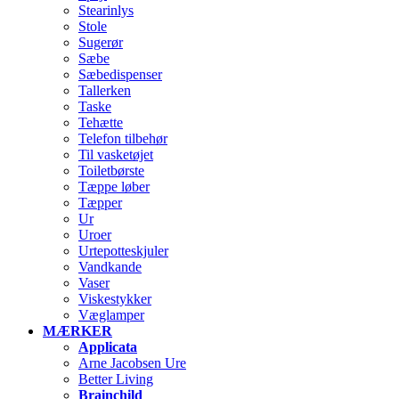
Stearinlys
Stole
Sugerør
Sæbe
Sæbedispenser
Tallerken
Taske
Tehætte
Telefon tilbehør
Til vasketøjet
Toiletbørste
Tæppe løber
Tæpper
Ur
Uroer
Urtepotteskjuler
Vandkande
Vaser
Viskestykker
Væglamper
MÆRKER
Applicata
Arne Jacobsen Ure
Better Living
Brainchild