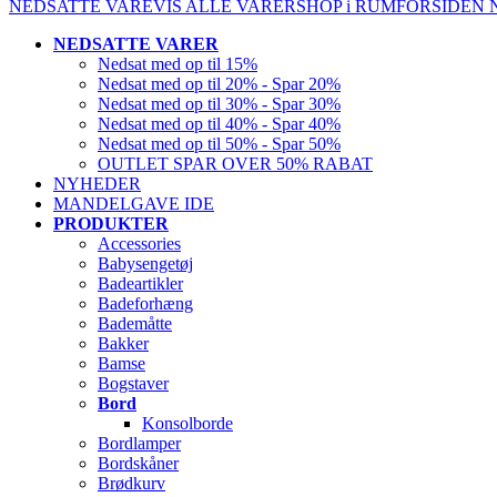
NEDSATTE VARE
VIS ALLE VARER
SHOP i RUM
FORSIDEN
NEDSATTE VARER
Nedsat med op til 15%
Nedsat med op til 20% - Spar 20%
Nedsat med op til 30% - Spar 30%
Nedsat med op til 40% - Spar 40%
Nedsat med op til 50% - Spar 50%
OUTLET SPAR OVER 50% RABAT
NYHEDER
MANDELGAVE IDE
PRODUKTER
Accessories
Babysengetøj
Badeartikler
Badeforhæng
Bademåtte
Bakker
Bamse
Bogstaver
Bord
Konsolborde
Bordlamper
Bordskåner
Brødkurv