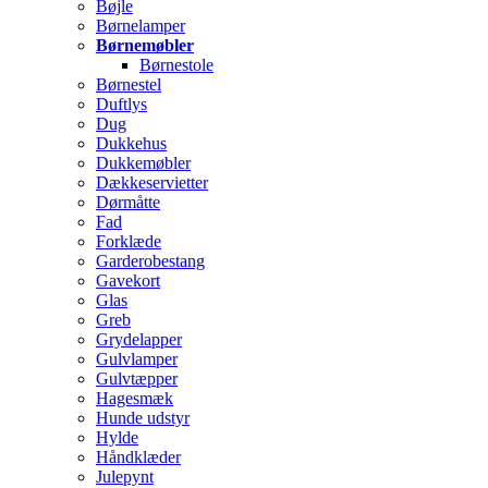
Bøjle
Børnelamper
Børnemøbler
Børnestole
Børnestel
Duftlys
Dug
Dukkehus
Dukkemøbler
Dækkeservietter
Dørmåtte
Fad
Forklæde
Garderobestang
Gavekort
Glas
Greb
Grydelapper
Gulvlamper
Gulvtæpper
Hagesmæk
Hunde udstyr
Hylde
Håndklæder
Julepynt