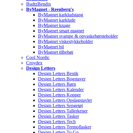
BudtzBendix
ByMagnet - Reenberg's
ByMagnet karkludstang
ByMagnet karklude
ByMagnet knage
ByMagnet smart magnet
ByMagnet svampe & opvaskebørsteholder
ByMagnet viskestykkeholder
ByMagnet bil
ByMagnet tilbehør
Cool Nordic
Croydex
Design Letters
Design Letters Bestik
Design Letters Bogstaver
Design Letters Børn
Design Letters Kalender
Design Letters Kopper
Design Letters Opslagstavler
Design Letters Sengetøj
Design Letters Tallerkener
Design Letters Tasker
Design Letters Tech
Design Letters Termoflasker
Design Letters To Go