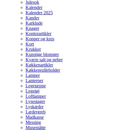
Julesok
Kalender
Kalender 2025
Kander
Karklude
Knager
Kontorartikler
Kopper og krus
Kort
Krukker
Kunstige blomster
Kværn salt og peber
Køkkenartikler
Køkkenrulleholder
Lamper
Lanterner
Legetæppe
Legetøj
Loftlamper
Lysestager
Lyskæder
Lædergreb
Madkasse
Messing
Musemåtte