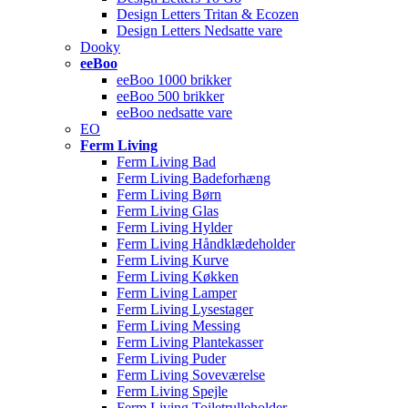
Design Letters Tritan & Ecozen
Design Letters Nedsatte vare
Dooky
eeBoo
eeBoo 1000 brikker
eeBoo 500 brikker
eeBoo nedsatte vare
EO
Ferm Living
Ferm Living Bad
Ferm Living Badeforhæng
Ferm Living Børn
Ferm Living Glas
Ferm Living Hylder
Ferm Living Håndklædeholder
Ferm Living Kurve
Ferm Living Køkken
Ferm Living Lamper
Ferm Living Lysestager
Ferm Living Messing
Ferm Living Plantekasser
Ferm Living Puder
Ferm Living Soveværelse
Ferm Living Spejle
Ferm Living Toiletrulleholder