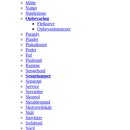
Måtte
Nattøj
Nøgleringe
Opbevaring
Fletkurve
Opbevaringsposer
Paraply
Plaider
Plakatkunst
Puder
Puf
Puslespil
Ramme
Sengebord
Sengelamper
Sengetøj
Service
Servietter
Skoreol
Skraldespand
Skriveredskab
Skål
Smykker
Sofabord
Spejl