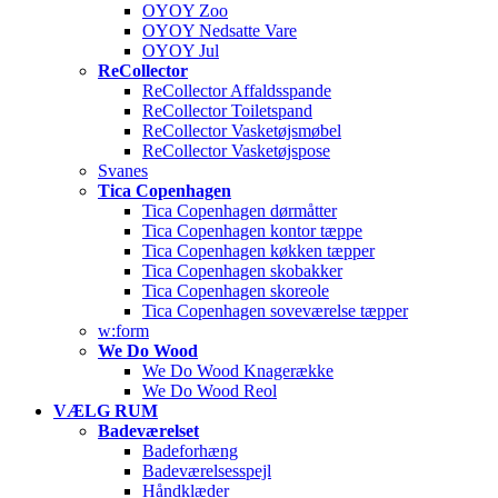
OYOY Zoo
OYOY Nedsatte Vare
OYOY Jul
ReCollector
ReCollector Affaldsspande
ReCollector Toiletspand
ReCollector Vasketøjsmøbel
ReCollector Vasketøjspose
Svanes
Tica Copenhagen
Tica Copenhagen dørmåtter
Tica Copenhagen kontor tæppe
Tica Copenhagen køkken tæpper
Tica Copenhagen skobakker
Tica Copenhagen skoreole
Tica Copenhagen soveværelse tæpper
w:form
We Do Wood
We Do Wood Knagerække
We Do Wood Reol
VÆLG RUM
Badeværelset
Badeforhæng
Badeværelsesspejl
Håndklæder