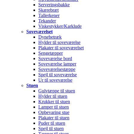
Serveringsbakke
Skærebræt
Tallerkener
Tekander
Viskestykker/Karklude
Soveværelset
Dynebetræk
Hylder til soveværelse
Plakater til soveværelset
Sengetæpper
Soveværelse bord
Soveværelse lamper
Soveværelsestæppe
Spejl til soveværelse
Ur til soveværelse
Stuen
Gulvtæppe til stuen
Hylder til stuen
Krukker til stuen
Lamper til stuen
Opbevaring stue
Plakater til stuen
Puder til stuen
Spejl til stuen
Tæpper til stuen