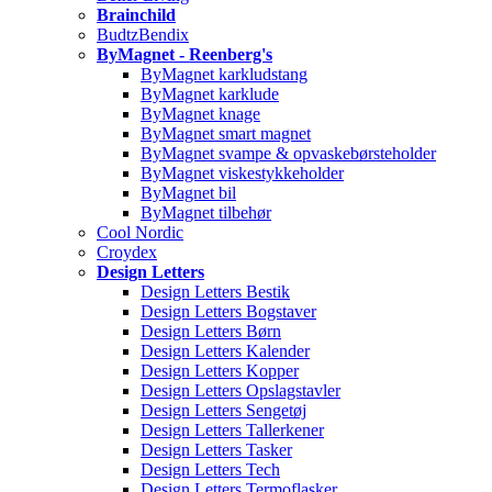
Brainchild
BudtzBendix
ByMagnet - Reenberg's
ByMagnet karkludstang
ByMagnet karklude
ByMagnet knage
ByMagnet smart magnet
ByMagnet svampe & opvaskebørsteholder
ByMagnet viskestykkeholder
ByMagnet bil
ByMagnet tilbehør
Cool Nordic
Croydex
Design Letters
Design Letters Bestik
Design Letters Bogstaver
Design Letters Børn
Design Letters Kalender
Design Letters Kopper
Design Letters Opslagstavler
Design Letters Sengetøj
Design Letters Tallerkener
Design Letters Tasker
Design Letters Tech
Design Letters Termoflasker