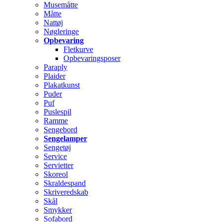
Musemåtte
Måtte
Nattøj
Nøgleringe
Opbevaring
Fletkurve
Opbevaringsposer
Paraply
Plaider
Plakatkunst
Puder
Puf
Puslespil
Ramme
Sengebord
Sengelamper
Sengetøj
Service
Servietter
Skoreol
Skraldespand
Skriveredskab
Skål
Smykker
Sofabord