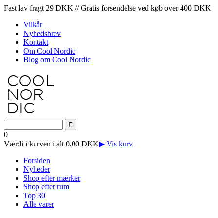
Fast lav fragt 29 DKK // Gratis forsendelse ved køb over 400 DKK
Vilkår
Nyhedsbrev
Kontakt
Om Cool Nordic
Blog om Cool Nordic
0
Værdi i kurven i alt 0,00 DKK
▶ Vis kurv
Forsiden
Nyheder
Shop efter mærker
Shop efter rum
Top 30
Alle varer