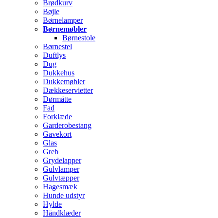
Brødkurv
Bøjle
Børnelamper
Børnemøbler
Børnestole
Børnestel
Duftlys
Dug
Dukkehus
Dukkemøbler
Dækkeservietter
Dørmåtte
Fad
Forklæde
Garderobestang
Gavekort
Glas
Greb
Grydelapper
Gulvlamper
Gulvtæpper
Hagesmæk
Hunde udstyr
Hylde
Håndklæder