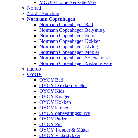
MOUD Home Nedsatte Vare
Nofred
Nordic Function
Normann Copenhagen
Normann Copenhagen Bad
Normann Copenhagen Belysning
Normann Copenhagen Entre
Normann Copenhagen Køkken
Normann Copenhagen Living
Normann Copenhagen Møbler
Normann Copenhagen Soveværelse
Normann Copenhagen Nedsatte Vare
nuuroo
OYOY
OYOY Bad
OYOY Dækkeservietter
OYOY Kids
OYOY Knager
OYOY Køkken
OYOY lamper
OYOY opbevaringskurve
OYOY Puder
OYOY Puf
OYOY Tæpper & Måtter
OYOY Viskestykker