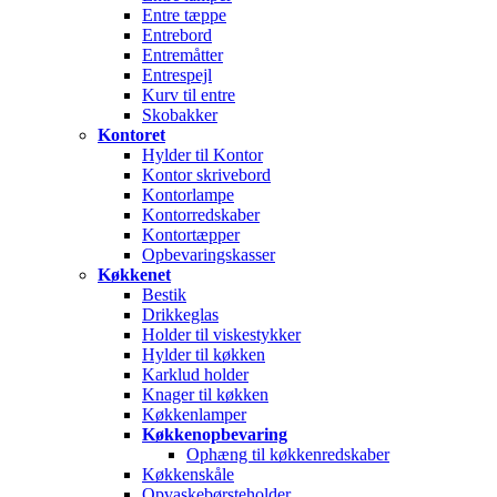
Entre tæppe
Entrebord
Entremåtter
Entrespejl
Kurv til entre
Skobakker
Kontoret
Hylder til Kontor
Kontor skrivebord
Kontorlampe
Kontorredskaber
Kontortæpper
Opbevaringskasser
Køkkenet
Bestik
Drikkeglas
Holder til viskestykker
Hylder til køkken
Karklud holder
Knager til køkken
Køkkenlamper
Køkkenopbevaring
Ophæng til køkkenredskaber
Køkkenskåle
Opvaskebørsteholder