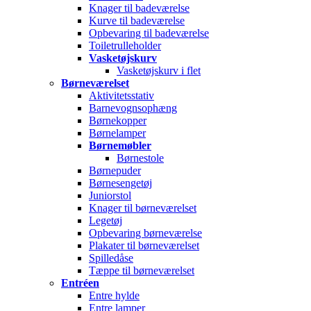
Knager til badeværelse
Kurve til badeværelse
Opbevaring til badeværelse
Toiletrulleholder
Vasketøjskurv
Vasketøjskurv i flet
Børneværelset
Aktivitetsstativ
Barnevognsophæng
Børnekopper
Børnelamper
Børnemøbler
Børnestole
Børnepuder
Børnesengetøj
Juniorstol
Knager til børneværelset
Legetøj
Opbevaring børneværelse
Plakater til børneværelset
Spilledåse
Tæppe til børneværelset
Entréen
Entre hylde
Entre lamper