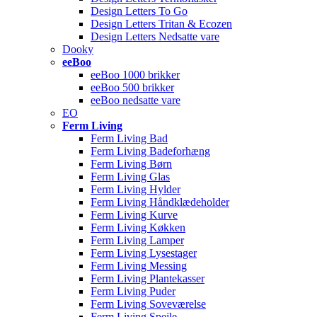
Design Letters To Go
Design Letters Tritan & Ecozen
Design Letters Nedsatte vare
Dooky
eeBoo
eeBoo 1000 brikker
eeBoo 500 brikker
eeBoo nedsatte vare
EO
Ferm Living
Ferm Living Bad
Ferm Living Badeforhæng
Ferm Living Børn
Ferm Living Glas
Ferm Living Hylder
Ferm Living Håndklædeholder
Ferm Living Kurve
Ferm Living Køkken
Ferm Living Lamper
Ferm Living Lysestager
Ferm Living Messing
Ferm Living Plantekasser
Ferm Living Puder
Ferm Living Soveværelse
Ferm Living Spejle