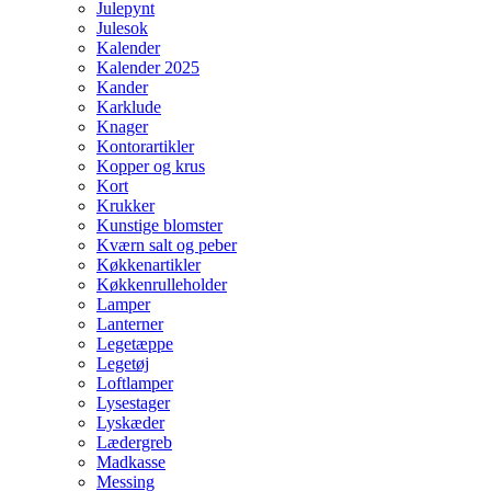
Julepynt
Julesok
Kalender
Kalender 2025
Kander
Karklude
Knager
Kontorartikler
Kopper og krus
Kort
Krukker
Kunstige blomster
Kværn salt og peber
Køkkenartikler
Køkkenrulleholder
Lamper
Lanterner
Legetæppe
Legetøj
Loftlamper
Lysestager
Lyskæder
Lædergreb
Madkasse
Messing