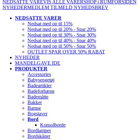
NEDSATTE VARE
VIS ALLE VARER
SHOP i RUM
FORSIDEN
NYHEDER
MEDLEM
TILMELD NYHEDSBREV
NEDSATTE VARER
Nedsat med op til 15%
Nedsat med op til 20% - Spar 20%
Nedsat med op til 30% - Spar 30%
Nedsat med op til 40% - Spar 40%
Nedsat med op til 50% - Spar 50%
OUTLET SPAR OVER 50% RABAT
NYHEDER
MANDELGAVE IDE
PRODUKTER
Accessories
Babysengetøj
Badeartikler
Badeforhæng
Bademåtte
Bakker
Bamse
Bogstaver
Bord
Konsolborde
Bordlamper
Bordskåner