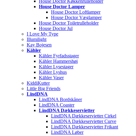
House Doctor Køkkenrulleholder
House Doctor Lamper
House Doctor Loftlamper
House Doctor Væglamper
House Doctor Toiletrulleholder
House Doctor Jul
I Love My Type
Illumilight
Kay Bojesen
Kähler
Kähler Fyrfadsstager
Kähler Hammershøi
Kähler Lysestager
Kähler Lyshus
Kähler Vaser
KiddiKutter
Little Big Friends
LïndDNA
LindDNA Bordskåner
LindDNA Coaster
LindDNA Dækkeservietter
LindDNA Dækkeservietter Cirkel
LindDNA Dækkeservietter Curve
LindDNA Dækkeservietter Frikant
LindDNA Løber