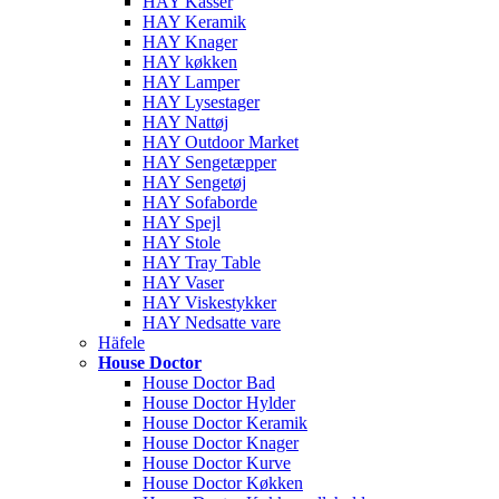
HAY Kasser
HAY Keramik
HAY Knager
HAY køkken
HAY Lamper
HAY Lysestager
HAY Nattøj
HAY Outdoor Market
HAY Sengetæpper
HAY Sengetøj
HAY Sofaborde
HAY Spejl
HAY Stole
HAY Tray Table
HAY Vaser
HAY Viskestykker
HAY Nedsatte vare
Häfele
House Doctor
House Doctor Bad
House Doctor Hylder
House Doctor Keramik
House Doctor Knager
House Doctor Kurve
House Doctor Køkken