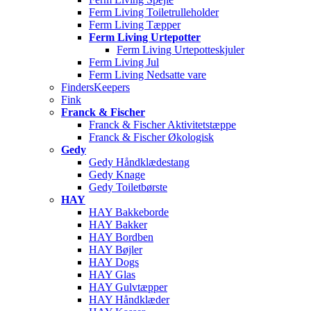
Ferm Living Toiletrulleholder
Ferm Living Tæpper
Ferm Living Urtepotter
Ferm Living Urtepotteskjuler
Ferm Living Jul
Ferm Living Nedsatte vare
FindersKeepers
Fink
Franck & Fischer
Franck & Fischer Aktivitetstæppe
Franck & Fischer Økologisk
Gedy
Gedy Håndklædestang
Gedy Knage
Gedy Toiletbørste
HAY
HAY Bakkeborde
HAY Bakker
HAY Bordben
HAY Bøjler
HAY Dogs
HAY Glas
HAY Gulvtæpper
HAY Håndklæder