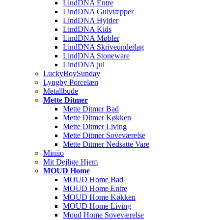
LindDNA Entre
LindDNA Gulvtæpper
LindDNA Hylder
LindDNA Kids
LindDNA Møbler
LindDNA Skriveunderlag
LindDNA Stoneware
LindDNA jul
LuckyBoySunday
Lyngby Porcelæn
Metallbude
Mette Ditmer
Mette Ditmer Bad
Mette Ditmer Køkken
Mette Ditmer Living
Mette Ditmer Soveværelse
Mette Ditmer Nedsatte Vare
Miniio
Mit Dejlige Hjem
MOUD Home
MOUD Home Bad
MOUD Home Entre
MOUD Home Køkken
MOUD Home Living
Moud Home Soveværelse