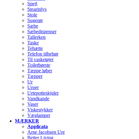
Spejl
Stearinlys
Stole
Sugerør
Sæbe
Sæbedispenser
Tallerken
Taske
Tehætte
Telefon tilbehør
Til vasketøjet
Toiletbørste
Tæppe løber
Tæpper
Ur
Uroer
Urtepotteskjuler
Vandkande
Vaser
Viskestykker
Væglamper
MÆRKER
Applicata
Arne Jacobsen Ure
Better Living