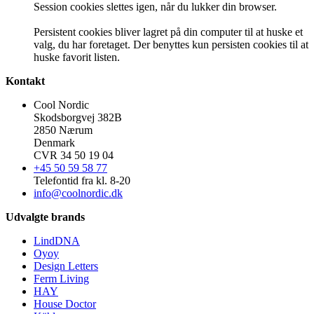
Session cookies slettes igen, når du lukker din browser.
Persistent cookies bliver lagret på din computer til at huske et
valg, du har foretaget. Der benyttes kun persisten cookies til at
huske favorit listen.
Kontakt
Cool Nordic
Skodsborgvej 382B
2850 Nærum
Denmark
CVR 34 50 19 04
+45 50 59 58 77
Telefontid fra kl. 8-20
info@coolnordic.dk
Udvalgte brands
LindDNA
Oyoy
Design Letters
Ferm Living
HAY
House Doctor