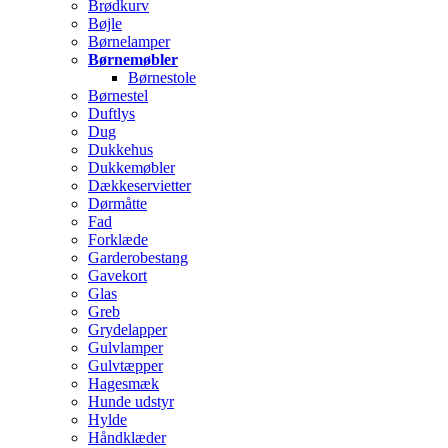
Brødkurv
Bøjle
Børnelamper
Børnemøbler
Børnestole
Børnestel
Duftlys
Dug
Dukkehus
Dukkemøbler
Dækkeservietter
Dørmåtte
Fad
Forklæde
Garderobestang
Gavekort
Glas
Greb
Grydelapper
Gulvlamper
Gulvtæpper
Hagesmæk
Hunde udstyr
Hylde
Håndklæder