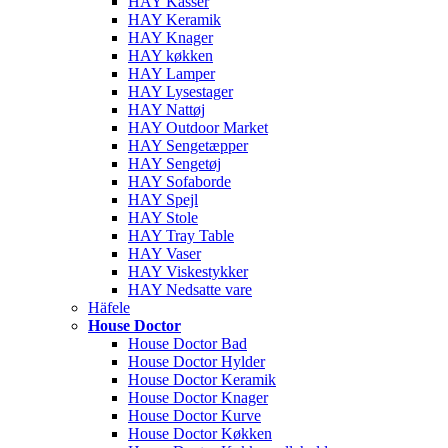
HAY Kasser
HAY Keramik
HAY Knager
HAY køkken
HAY Lamper
HAY Lysestager
HAY Nattøj
HAY Outdoor Market
HAY Sengetæpper
HAY Sengetøj
HAY Sofaborde
HAY Spejl
HAY Stole
HAY Tray Table
HAY Vaser
HAY Viskestykker
HAY Nedsatte vare
Häfele
House Doctor
House Doctor Bad
House Doctor Hylder
House Doctor Keramik
House Doctor Knager
House Doctor Kurve
House Doctor Køkken