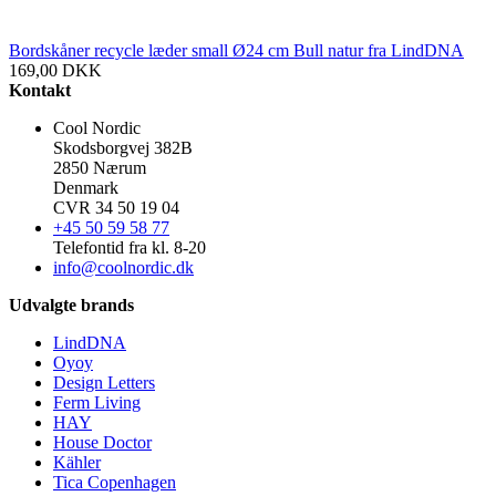
Bordskåner recycle læder small Ø24 cm Bull natur fra LindDNA
169,00
DKK
Kontakt
Cool Nordic
Skodsborgvej 382B
2850 Nærum
Denmark
CVR 34 50 19 04
+45 50 59 58 77
Telefontid fra kl. 8-20
info@coolnordic.dk
Udvalgte brands
LindDNA
Oyoy
Design Letters
Ferm Living
HAY
House Doctor
Kähler
Tica Copenhagen