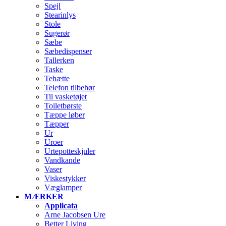
Spejl
Stearinlys
Stole
Sugerør
Sæbe
Sæbedispenser
Tallerken
Taske
Tehætte
Telefon tilbehør
Til vasketøjet
Toiletbørste
Tæppe løber
Tæpper
Ur
Uroer
Urtepotteskjuler
Vandkande
Vaser
Viskestykker
Væglamper
MÆRKER
Applicata
Arne Jacobsen Ure
Better Living