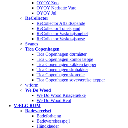
OYOY Zoo
OYOY Nedsatte Vare
OYOY Jul
ReCollector
ReCollector Affaldsspande
ReCollector Toiletspand
ReCollector Vasketøjsmøbel
ReCollector Vasketøjspose
Svanes
Tica Copenhagen
Tica Copenhagen dørmåtter
Tica Copenhagen kontor tæppe
Tica Copenhagen køkken tæpper
Tica Copenhagen skobakker
Tica Copenhagen skoreole
Tica Copenhagen soveværelse tæpper
w:form
We Do Wood
We Do Wood Knagerække
We Do Wood Reol
VÆLG RUM
Badeværelset
Badeforhæng
Badeværelsesspejl
Håndklæder