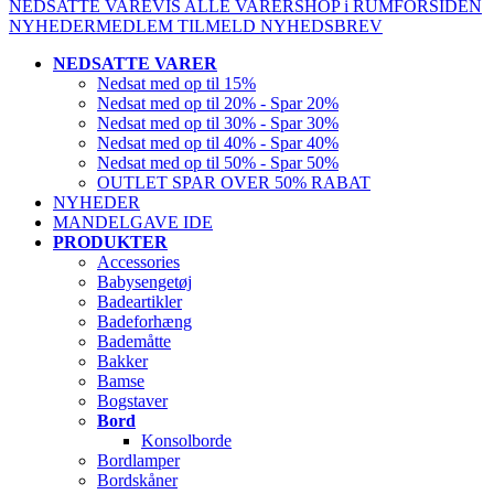
NEDSATTE VARE
VIS ALLE VARER
SHOP i RUM
FORSIDEN
NYHEDER
MEDLEM
TILMELD NYHEDSBREV
NEDSATTE VARER
Nedsat med op til 15%
Nedsat med op til 20% - Spar 20%
Nedsat med op til 30% - Spar 30%
Nedsat med op til 40% - Spar 40%
Nedsat med op til 50% - Spar 50%
OUTLET SPAR OVER 50% RABAT
NYHEDER
MANDELGAVE IDE
PRODUKTER
Accessories
Babysengetøj
Badeartikler
Badeforhæng
Bademåtte
Bakker
Bamse
Bogstaver
Bord
Konsolborde
Bordlamper
Bordskåner