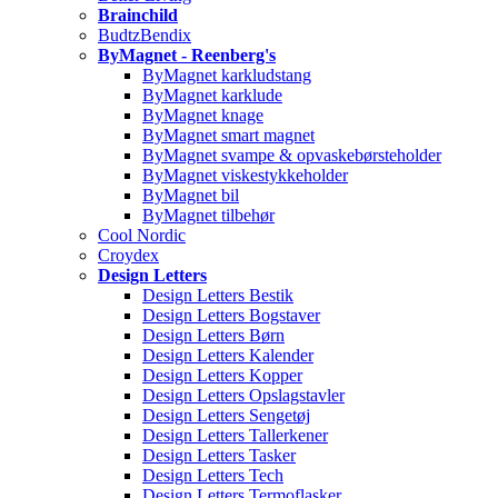
Brainchild
BudtzBendix
ByMagnet - Reenberg's
ByMagnet karkludstang
ByMagnet karklude
ByMagnet knage
ByMagnet smart magnet
ByMagnet svampe & opvaskebørsteholder
ByMagnet viskestykkeholder
ByMagnet bil
ByMagnet tilbehør
Cool Nordic
Croydex
Design Letters
Design Letters Bestik
Design Letters Bogstaver
Design Letters Børn
Design Letters Kalender
Design Letters Kopper
Design Letters Opslagstavler
Design Letters Sengetøj
Design Letters Tallerkener
Design Letters Tasker
Design Letters Tech
Design Letters Termoflasker