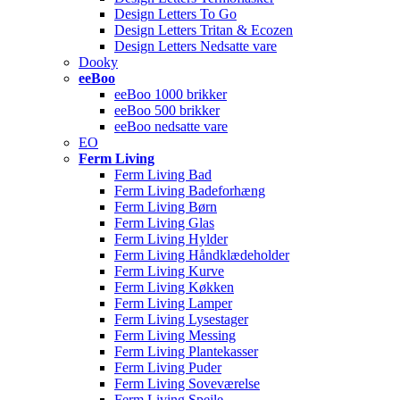
Design Letters To Go
Design Letters Tritan & Ecozen
Design Letters Nedsatte vare
Dooky
eeBoo
eeBoo 1000 brikker
eeBoo 500 brikker
eeBoo nedsatte vare
EO
Ferm Living
Ferm Living Bad
Ferm Living Badeforhæng
Ferm Living Børn
Ferm Living Glas
Ferm Living Hylder
Ferm Living Håndklædeholder
Ferm Living Kurve
Ferm Living Køkken
Ferm Living Lamper
Ferm Living Lysestager
Ferm Living Messing
Ferm Living Plantekasser
Ferm Living Puder
Ferm Living Soveværelse
Ferm Living Spejle