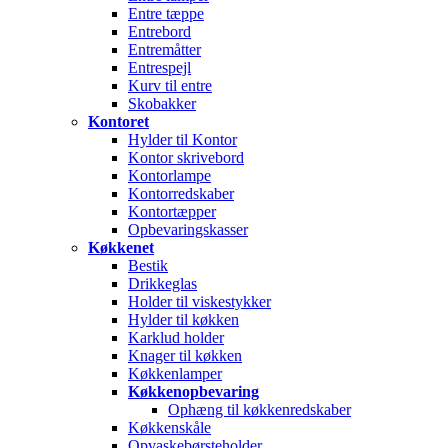
Entre tæppe
Entrebord
Entremåtter
Entrespejl
Kurv til entre
Skobakker
Kontoret
Hylder til Kontor
Kontor skrivebord
Kontorlampe
Kontorredskaber
Kontortæpper
Opbevaringskasser
Køkkenet
Bestik
Drikkeglas
Holder til viskestykker
Hylder til køkken
Karklud holder
Knager til køkken
Køkkenlamper
Køkkenopbevaring
Ophæng til køkkenredskaber
Køkkenskåle
Opvaskebørsteholder