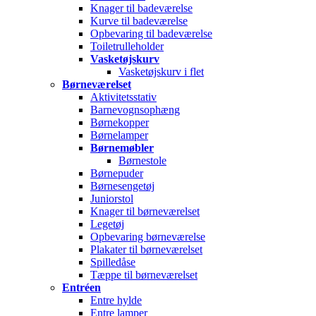
Knager til badeværelse
Kurve til badeværelse
Opbevaring til badeværelse
Toiletrulleholder
Vasketøjskurv
Vasketøjskurv i flet
Børneværelset
Aktivitetsstativ
Barnevognsophæng
Børnekopper
Børnelamper
Børnemøbler
Børnestole
Børnepuder
Børnesengetøj
Juniorstol
Knager til børneværelset
Legetøj
Opbevaring børneværelse
Plakater til børneværelset
Spilledåse
Tæppe til børneværelset
Entréen
Entre hylde
Entre lamper