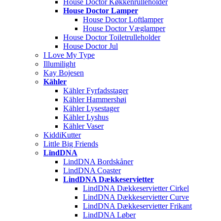
House Doctor Køkkenrulleholder
House Doctor Lamper
House Doctor Loftlamper
House Doctor Væglamper
House Doctor Toiletrulleholder
House Doctor Jul
I Love My Type
Illumilight
Kay Bojesen
Kähler
Kähler Fyrfadsstager
Kähler Hammershøi
Kähler Lysestager
Kähler Lyshus
Kähler Vaser
KiddiKutter
Little Big Friends
LïndDNA
LindDNA Bordskåner
LindDNA Coaster
LindDNA Dækkeservietter
LindDNA Dækkeservietter Cirkel
LindDNA Dækkeservietter Curve
LindDNA Dækkeservietter Frikant
LindDNA Løber