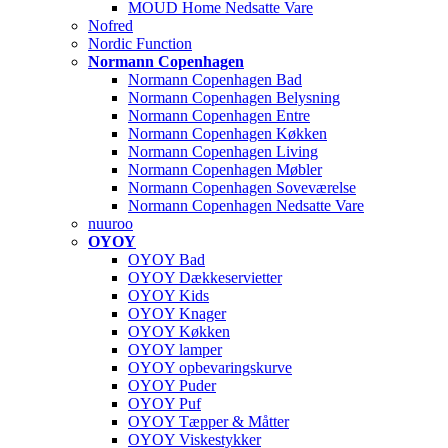
MOUD Home Nedsatte Vare
Nofred
Nordic Function
Normann Copenhagen
Normann Copenhagen Bad
Normann Copenhagen Belysning
Normann Copenhagen Entre
Normann Copenhagen Køkken
Normann Copenhagen Living
Normann Copenhagen Møbler
Normann Copenhagen Soveværelse
Normann Copenhagen Nedsatte Vare
nuuroo
OYOY
OYOY Bad
OYOY Dækkeservietter
OYOY Kids
OYOY Knager
OYOY Køkken
OYOY lamper
OYOY opbevaringskurve
OYOY Puder
OYOY Puf
OYOY Tæpper & Måtter
OYOY Viskestykker