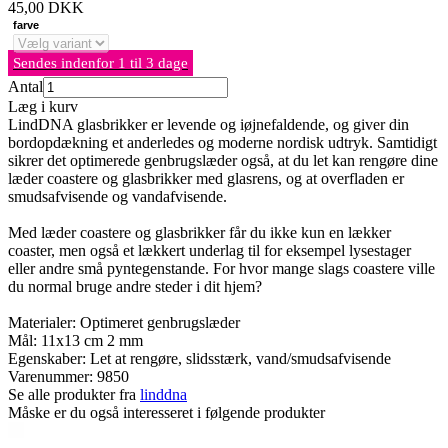
45,00
DKK
farve
Sendes indenfor 1 til 3 dage
Antal
Læg i kurv
LindDNA glasbrikker er levende og iøjnefaldende, og giver din
bordopdækning et anderledes og moderne nordisk udtryk. Samtidigt
sikrer det optimerede genbrugslæder også, at du let kan rengøre dine
læder coastere og glasbrikker med glasrens, og at overfladen er
smudsafvisende og vandafvisende.
Med læder coastere og glasbrikker får du ikke kun en lækker
coaster, men også et lækkert underlag til for eksempel lysestager
eller andre små pyntegenstande. For hvor mange slags coastere ville
du normal bruge andre steder i dit hjem?
Materialer: Optimeret genbrugslæder
Mål: 11x13 cm 2 mm
Egenskaber: Let at rengøre, slidsstærk, vand/smudsafvisende
Varenummer:
9850
Se alle produkter fra
linddna
Måske er du også interesseret i følgende produkter