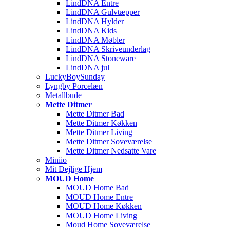
LindDNA Entre
LindDNA Gulvtæpper
LindDNA Hylder
LindDNA Kids
LindDNA Møbler
LindDNA Skriveunderlag
LindDNA Stoneware
LindDNA jul
LuckyBoySunday
Lyngby Porcelæn
Metallbude
Mette Ditmer
Mette Ditmer Bad
Mette Ditmer Køkken
Mette Ditmer Living
Mette Ditmer Soveværelse
Mette Ditmer Nedsatte Vare
Miniio
Mit Dejlige Hjem
MOUD Home
MOUD Home Bad
MOUD Home Entre
MOUD Home Køkken
MOUD Home Living
Moud Home Soveværelse