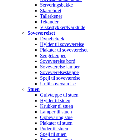
Serveringsbakke
Skærebræt
Tallerkener
Tekander
Viskestykker/Karklude
Soveværelset
Dynebetræk
Hylder til soveværelse
Plakater til soveværelset
Sengetæpper
Soveværelse bord
Soveværelse lamper
Soveværelsestæppe
Spejl til soveværelse
Ur til soveværelse
Stuen
Gulvtæppe til stuen
Hylder til stuen
Krukker til stuen
Lamper til stuen
Opbevaring stue
Plakater til stuen
Puder til stuen
Spejl til stuen
Tæpper til stuen