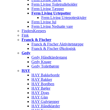
Ferm Living Toiletrulleholder
Ferm Living Tæpper
Ferm Living Urtepotter
Ferm Living Urtepotteskjuler
Ferm Living Jul
Ferm Living Nedsatte vare
FindersKeepers
Fink
Franck & Fischer
Franck & Fischer Aktivitetstæppe
Franck & Fischer Økologisk
Gedy
Gedy Håndklædestang
Gedy Knage
Gedy Toiletbørste
HAY
HAY Bakkeborde
HAY Bakker
HAY Bordben
HAY Bøjler
HAY Dogs
HAY Glas
HAY Gulvtæpper
HAY Håndklæder