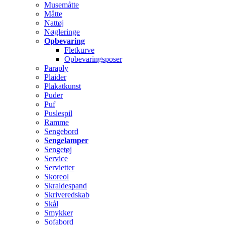
Musemåtte
Måtte
Nattøj
Nøgleringe
Opbevaring
Fletkurve
Opbevaringsposer
Paraply
Plaider
Plakatkunst
Puder
Puf
Puslespil
Ramme
Sengebord
Sengelamper
Sengetøj
Service
Servietter
Skoreol
Skraldespand
Skriveredskab
Skål
Smykker
Sofabord