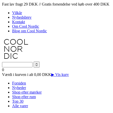
Fast lav fragt 29 DKK // Gratis forsendelse ved køb over 400 DKK
Vilkår
Nyhedsbrev
Kontakt
Om Cool Nordic
Blog om Cool Nordic
0
Værdi i kurven i alt 0,00 DKK
▶ Vis kurv
Forsiden
Nyheder
Shop efter mærker
Shop efter rum
Top 30
Alle varer