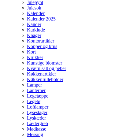
Julepynt
Julesok
Kalender
Kalender 2025
Kander
Karklude
Knager
Kontorartikler
Kopper og krus
Kort
Krukker
Kunstige blomster
Kværn salt og peber
Køkkenartikler
Køkkenrulleholder
Lamper
Lanterner
Legetæppe
Legetøj
Loftlamper
Lysestager
Lyskæder
Lædergreb
Madkasse
Messing