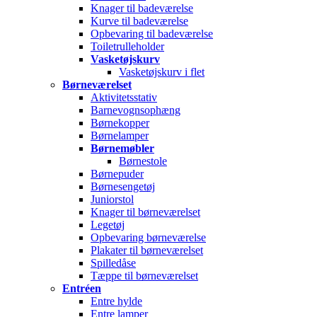
Knager til badeværelse
Kurve til badeværelse
Opbevaring til badeværelse
Toiletrulleholder
Vasketøjskurv
Vasketøjskurv i flet
Børneværelset
Aktivitetsstativ
Barnevognsophæng
Børnekopper
Børnelamper
Børnemøbler
Børnestole
Børnepuder
Børnesengetøj
Juniorstol
Knager til børneværelset
Legetøj
Opbevaring børneværelse
Plakater til børneværelset
Spilledåse
Tæppe til børneværelset
Entréen
Entre hylde
Entre lamper