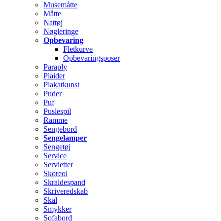
Musemåtte
Måtte
Nattøj
Nøgleringe
Opbevaring
Fletkurve
Opbevaringsposer
Paraply
Plaider
Plakatkunst
Puder
Puf
Puslespil
Ramme
Sengebord
Sengelamper
Sengetøj
Service
Servietter
Skoreol
Skraldespand
Skriveredskab
Skål
Smykker
Sofabord