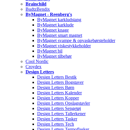
Brainchild
BudtzBendix
ByMagnet - Reenberg's
ByMagnet karkludstang
ByMagnet karklude
ByMagnet knage
ByMagnet smart magnet
ByMagnet svampe & opvaskebørsteholder
ByMagnet viskestykkeholder
ByMagnet bil
ByMagnet tilbehør
Cool Nordic
Croydex
Design Letters
Design Letters Bestik
Design Letters Bogstaver
Design Letters Børn
Design Letters Kalender
Design Letters Kopper
Design Letters Opslagstavler
Design Letters Sengetøj
Design Letters Tallerkener
Design Letters Tasker
Design Letters Tech
Design Letters Termoflasker