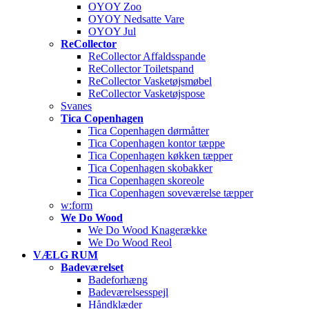
OYOY Zoo
OYOY Nedsatte Vare
OYOY Jul
ReCollector
ReCollector Affaldsspande
ReCollector Toiletspand
ReCollector Vasketøjsmøbel
ReCollector Vasketøjspose
Svanes
Tica Copenhagen
Tica Copenhagen dørmåtter
Tica Copenhagen kontor tæppe
Tica Copenhagen køkken tæpper
Tica Copenhagen skobakker
Tica Copenhagen skoreole
Tica Copenhagen soveværelse tæpper
w:form
We Do Wood
We Do Wood Knagerække
We Do Wood Reol
VÆLG RUM
Badeværelset
Badeforhæng
Badeværelsesspejl
Håndklæder