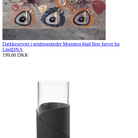
Dækkeserviet i genbrugslæder Monstera blad flere farver fra
LindDNA
199,00
DKK