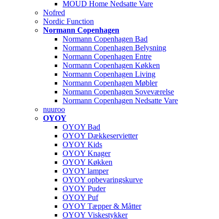
MOUD Home Nedsatte Vare
Nofred
Nordic Function
Normann Copenhagen
Normann Copenhagen Bad
Normann Copenhagen Belysning
Normann Copenhagen Entre
Normann Copenhagen Køkken
Normann Copenhagen Living
Normann Copenhagen Møbler
Normann Copenhagen Soveværelse
Normann Copenhagen Nedsatte Vare
nuuroo
OYOY
OYOY Bad
OYOY Dækkeservietter
OYOY Kids
OYOY Knager
OYOY Køkken
OYOY lamper
OYOY opbevaringskurve
OYOY Puder
OYOY Puf
OYOY Tæpper & Måtter
OYOY Viskestykker