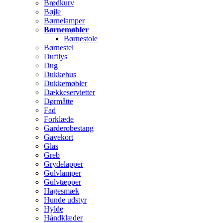
Brødkurv
Bøjle
Børnelamper
Børnemøbler
Børnestole
Børnestel
Duftlys
Dug
Dukkehus
Dukkemøbler
Dækkeservietter
Dørmåtte
Fad
Forklæde
Garderobestang
Gavekort
Glas
Greb
Grydelapper
Gulvlamper
Gulvtæpper
Hagesmæk
Hunde udstyr
Hylde
Håndklæder