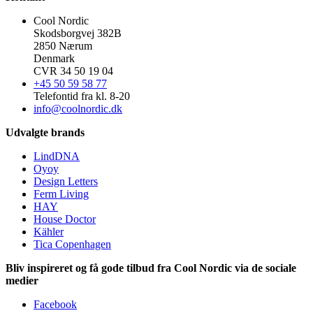
Cool Nordic
Skodsborgvej 382B
2850 Nærum
Denmark
CVR 34 50 19 04
+45 50 59 58 77
Telefontid fra kl. 8-20
info@coolnordic.dk
Udvalgte brands
LindDNA
Oyoy
Design Letters
Ferm Living
HAY
House Doctor
Kähler
Tica Copenhagen
Bliv inspireret og få gode tilbud fra Cool Nordic via de sociale
medier
Facebook