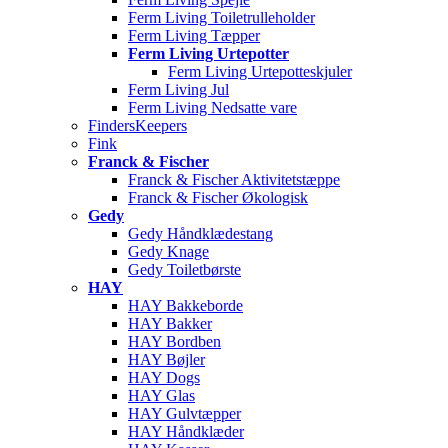
Ferm Living Toiletrulleholder
Ferm Living Tæpper
Ferm Living Urtepotter
Ferm Living Urtepotteskjuler
Ferm Living Jul
Ferm Living Nedsatte vare
FindersKeepers
Fink
Franck & Fischer
Franck & Fischer Aktivitetstæppe
Franck & Fischer Økologisk
Gedy
Gedy Håndklædestang
Gedy Knage
Gedy Toiletbørste
HAY
HAY Bakkeborde
HAY Bakker
HAY Bordben
HAY Bøjler
HAY Dogs
HAY Glas
HAY Gulvtæpper
HAY Håndklæder