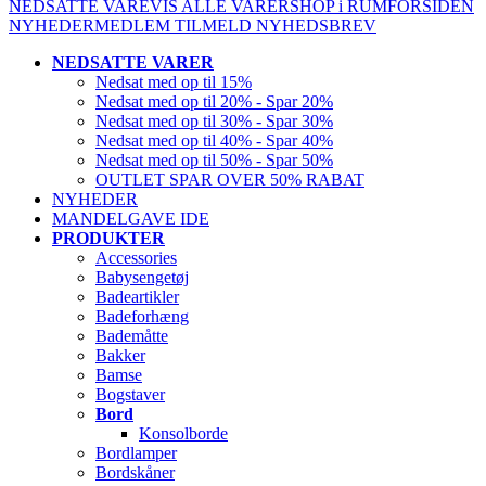
NEDSATTE VARE
VIS ALLE VARER
SHOP i RUM
FORSIDEN
NYHEDER
MEDLEM
TILMELD NYHEDSBREV
NEDSATTE VARER
Nedsat med op til 15%
Nedsat med op til 20% - Spar 20%
Nedsat med op til 30% - Spar 30%
Nedsat med op til 40% - Spar 40%
Nedsat med op til 50% - Spar 50%
OUTLET SPAR OVER 50% RABAT
NYHEDER
MANDELGAVE IDE
PRODUKTER
Accessories
Babysengetøj
Badeartikler
Badeforhæng
Bademåtte
Bakker
Bamse
Bogstaver
Bord
Konsolborde
Bordlamper
Bordskåner