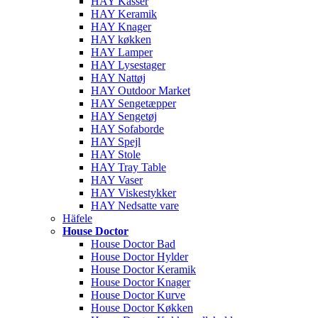
HAY Kasser
HAY Keramik
HAY Knager
HAY køkken
HAY Lamper
HAY Lysestager
HAY Nattøj
HAY Outdoor Market
HAY Sengetæpper
HAY Sengetøj
HAY Sofaborde
HAY Spejl
HAY Stole
HAY Tray Table
HAY Vaser
HAY Viskestykker
HAY Nedsatte vare
Häfele
House Doctor
House Doctor Bad
House Doctor Hylder
House Doctor Keramik
House Doctor Knager
House Doctor Kurve
House Doctor Køkken