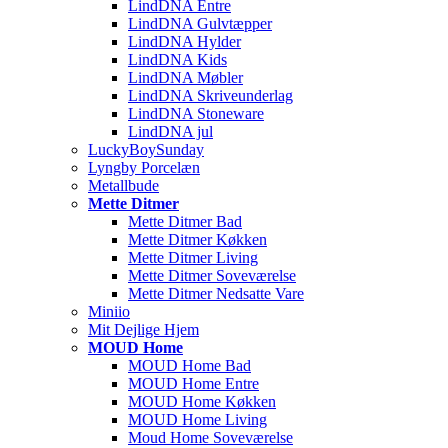
LindDNA Entre
LindDNA Gulvtæpper
LindDNA Hylder
LindDNA Kids
LindDNA Møbler
LindDNA Skriveunderlag
LindDNA Stoneware
LindDNA jul
LuckyBoySunday
Lyngby Porcelæn
Metallbude
Mette Ditmer
Mette Ditmer Bad
Mette Ditmer Køkken
Mette Ditmer Living
Mette Ditmer Soveværelse
Mette Ditmer Nedsatte Vare
Miniio
Mit Dejlige Hjem
MOUD Home
MOUD Home Bad
MOUD Home Entre
MOUD Home Køkken
MOUD Home Living
Moud Home Soveværelse