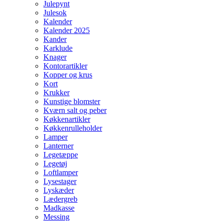
Julepynt
Julesok
Kalender
Kalender 2025
Kander
Karklude
Knager
Kontorartikler
Kopper og krus
Kort
Krukker
Kunstige blomster
Kværn salt og peber
Køkkenartikler
Køkkenrulleholder
Lamper
Lanterner
Legetæppe
Legetøj
Loftlamper
Lysestager
Lyskæder
Lædergreb
Madkasse
Messing