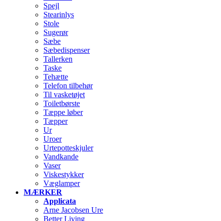
Spejl
Stearinlys
Stole
Sugerør
Sæbe
Sæbedispenser
Tallerken
Taske
Tehætte
Telefon tilbehør
Til vasketøjet
Toiletbørste
Tæppe løber
Tæpper
Ur
Uroer
Urtepotteskjuler
Vandkande
Vaser
Viskestykker
Væglamper
MÆRKER
Applicata
Arne Jacobsen Ure
Better Living