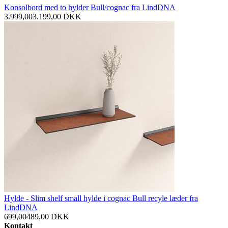
Konsolbord med to hylder Bull/cognac fra LindDNA
3.999,00
3.199,00
DKK
Hylde - Slim shelf small hylde i cognac Bull recyle læder fra
LindDNA
699,00
489,00
DKK
Kontakt