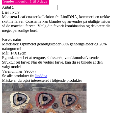
Sendes indenfor 1 til 3 dage
Antal
Læg i kurv
Monstera Leaf coaster kollektion fra LindDNA, kommer i en række
skønne farver. Coasterne kan blandes og anvendes på utallige måder
så de matche i farven. Vælg din favorit kombination og dekorere dit
meget personlige bord.
Farve: natur
Materialer: Optimeret genbrugslæder 80% genbrugslæder og 20%
naturgummi
Mål: 14X12cm
Egenskaber: Let at rengøre, slidsstærk, vand/smudsafvisende
Struktur og farve: Når du vælger farve, kan du se billede af den
valgt model
Varenummer:
990077
Se alle produkter fra
linddna
Måske er du også interesseret i følgende produkter