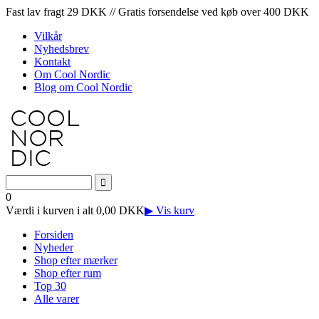
Fast lav fragt 29 DKK // Gratis forsendelse ved køb over 400 DKK
Vilkår
Nyhedsbrev
Kontakt
Om Cool Nordic
Blog om Cool Nordic
0
Værdi i kurven i alt 0,00 DKK
▶ Vis kurv
Forsiden
Nyheder
Shop efter mærker
Shop efter rum
Top 30
Alle varer