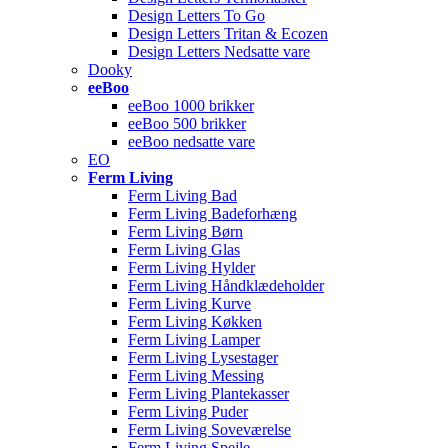
Design Letters To Go
Design Letters Tritan & Ecozen
Design Letters Nedsatte vare
Dooky
eeBoo
eeBoo 1000 brikker
eeBoo 500 brikker
eeBoo nedsatte vare
EO
Ferm Living
Ferm Living Bad
Ferm Living Badeforhæng
Ferm Living Børn
Ferm Living Glas
Ferm Living Hylder
Ferm Living Håndklædeholder
Ferm Living Kurve
Ferm Living Køkken
Ferm Living Lamper
Ferm Living Lysestager
Ferm Living Messing
Ferm Living Plantekasser
Ferm Living Puder
Ferm Living Soveværelse
Ferm Living Spejle