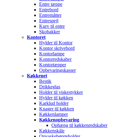
Entre tæppe
Entrebord
Entremåtter
Entrespejl
Kurv til entre
Skobakker
Kontoret
Hylder til Kontor
Kontor skrivebord
Kontorlampe
Kontorredskaber
Kontortæpper
Opbevaringskasser
Køkkenet
Bestik
Drikkeglas
Holder til viskestykker
Hylder til køkken
Karklud holder
Knager til køkken
Køkkenlamper
Køkkenopbevaring
Ophæng til køkkenredskaber
Køkkenskåle
Opvaskebørsteholder