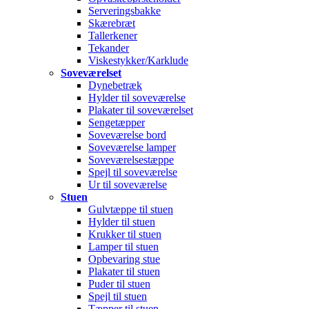
Serveringsbakke
Skærebræt
Tallerkener
Tekander
Viskestykker/Karklude
Soveværelset
Dynebetræk
Hylder til soveværelse
Plakater til soveværelset
Sengetæpper
Soveværelse bord
Soveværelse lamper
Soveværelsestæppe
Spejl til soveværelse
Ur til soveværelse
Stuen
Gulvtæppe til stuen
Hylder til stuen
Krukker til stuen
Lamper til stuen
Opbevaring stue
Plakater til stuen
Puder til stuen
Spejl til stuen
Tæpper til stuen