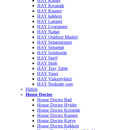
HAY Kasser
HAY Keramik
HAY Knager
HAY køkken
HAY Lamper
HAY Lysestager
HAY Nattøj
HAY Outdoor Market
HAY Sengetæpper
HAY Sengetøj
HAY Sofaborde
HAY Spejl
HAY Stole
HAY Tray Table
HAY Vaser
HAY Viskestykker
HAY Nedsatte vare
Häfele
House Doctor
House Doctor Bad
House Doctor Hylder
House Doctor Keramik
House Doctor Knager
House Doctor Kurve
House Doctor Køkken