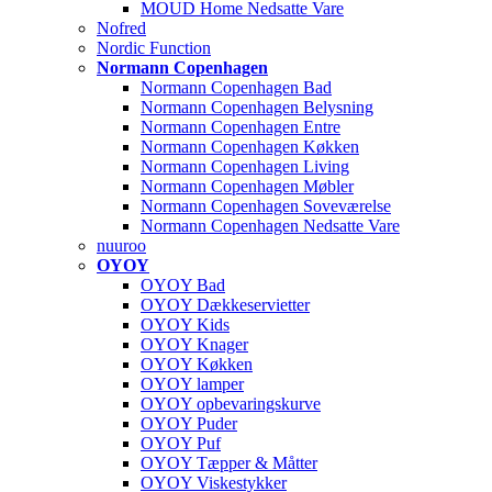
MOUD Home Nedsatte Vare
Nofred
Nordic Function
Normann Copenhagen
Normann Copenhagen Bad
Normann Copenhagen Belysning
Normann Copenhagen Entre
Normann Copenhagen Køkken
Normann Copenhagen Living
Normann Copenhagen Møbler
Normann Copenhagen Soveværelse
Normann Copenhagen Nedsatte Vare
nuuroo
OYOY
OYOY Bad
OYOY Dækkeservietter
OYOY Kids
OYOY Knager
OYOY Køkken
OYOY lamper
OYOY opbevaringskurve
OYOY Puder
OYOY Puf
OYOY Tæpper & Måtter
OYOY Viskestykker