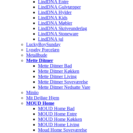
LindDNA Entre
LindDNA Gulvtæpper
LindDNA Hylder
LindDNA Kids
LindDNA Møbler
LindDNA Skriveunderlag
LindDNA Stoneware
LindDNA jul
LuckyBoySunday
Lyngby Porcelæn
Metallbude
Mette Ditmer
Mette Ditmer Bad
Mette Ditmer Køkken
Mette Ditmer Living
Mette Ditmer Soveværelse
Mette Ditmer Nedsatte Vare
Miniio
Mit Dejlige Hjem
MOUD Home
MOUD Home Bad
MOUD Home Entre
MOUD Home Køkken
MOUD Home Living
Moud Home Soveværelse