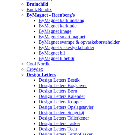
Brainchild
BudtzBendix
ByMagnet - Reenberg's
ByMagnet karkludstang
ByMagnet karklude
ByMagnet knage
ByMagnet smart magnet
ByMagnet svampe & opvaskebørsteholder
ByMagnet viskestykkeholder
ByMagnet bil
ByMagnet tilbehør
Cool Nordic
Croydex
Design Letters
Design Letters Bestik
Design Letters Bogstaver
Design Letters Børn
Design Letters Kalender
Design Letters Kopper
Design Letters Opslagstavler
Design Letters Sengetøj
Design Letters Tallerkener
Design Letters Tasker
Design Letters Tech
Design Letters Termoflasker