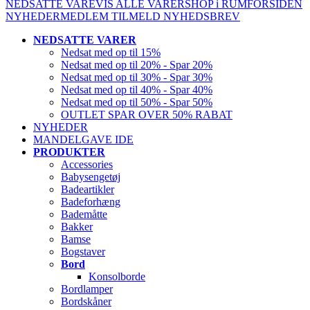
NEDSATTE VARE
VIS ALLE VARER
SHOP i RUM
FORSIDEN
NYHEDER
MEDLEM
TILMELD NYHEDSBREV
NEDSATTE VARER
Nedsat med op til 15%
Nedsat med op til 20% - Spar 20%
Nedsat med op til 30% - Spar 30%
Nedsat med op til 40% - Spar 40%
Nedsat med op til 50% - Spar 50%
OUTLET SPAR OVER 50% RABAT
NYHEDER
MANDELGAVE IDE
PRODUKTER
Accessories
Babysengetøj
Badeartikler
Badeforhæng
Bademåtte
Bakker
Bamse
Bogstaver
Bord
Konsolborde
Bordlamper
Bordskåner