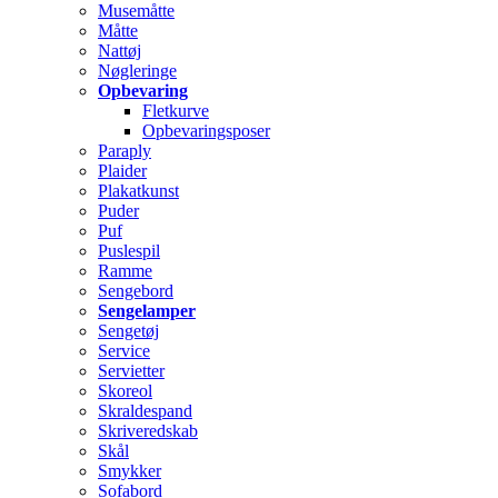
Musemåtte
Måtte
Nattøj
Nøgleringe
Opbevaring
Fletkurve
Opbevaringsposer
Paraply
Plaider
Plakatkunst
Puder
Puf
Puslespil
Ramme
Sengebord
Sengelamper
Sengetøj
Service
Servietter
Skoreol
Skraldespand
Skriveredskab
Skål
Smykker
Sofabord