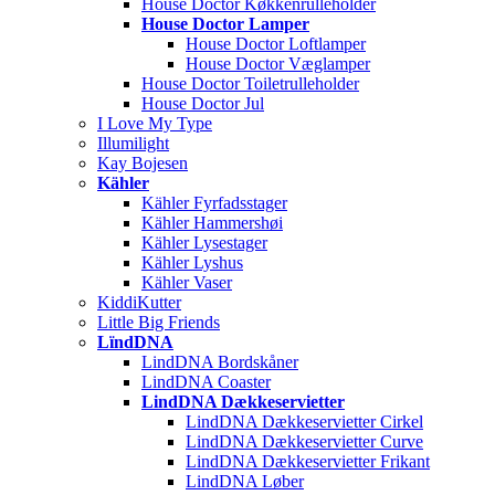
House Doctor Køkkenrulleholder
House Doctor Lamper
House Doctor Loftlamper
House Doctor Væglamper
House Doctor Toiletrulleholder
House Doctor Jul
I Love My Type
Illumilight
Kay Bojesen
Kähler
Kähler Fyrfadsstager
Kähler Hammershøi
Kähler Lysestager
Kähler Lyshus
Kähler Vaser
KiddiKutter
Little Big Friends
LïndDNA
LindDNA Bordskåner
LindDNA Coaster
LindDNA Dækkeservietter
LindDNA Dækkeservietter Cirkel
LindDNA Dækkeservietter Curve
LindDNA Dækkeservietter Frikant
LindDNA Løber