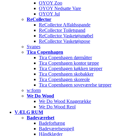
OYOY Zoo
OYOY Nedsatte Vare
OYOY Jul
ReCollector
ReCollector Affaldsspande
ReCollector Toiletspand
ReCollector Vasketøjsmøbel
ReCollector Vasketøjspose
Svanes
Tica Copenhagen
Tica Copenhagen dørmåtter
Tica Copenhagen kontor tæppe
Tica Copenhagen køkken tæpper
Tica Copenhagen skobakker
Tica Copenhagen skoreole
Tica Copenhagen soveværelse tæpper
w:form
We Do Wood
We Do Wood Knagerække
We Do Wood Reol
VÆLG RUM
Badeværelset
Badeforhæng
Badeværelsesspejl
Håndklæder