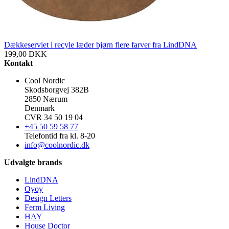
Dækkeserviet i recyle læder bjørn flere farver fra LindDNA
199,00
DKK
Kontakt
Cool Nordic
Skodsborgvej 382B
2850 Nærum
Denmark
CVR 34 50 19 04
+45 50 59 58 77
Telefontid fra kl. 8-20
info@coolnordic.dk
Udvalgte brands
LindDNA
Oyoy
Design Letters
Ferm Living
HAY
House Doctor