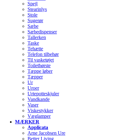
Spejl
Stearinlys
Stole
Sugerør
Sæbe
Sæbedispenser
Tallerken
Taske
Tehætte
Telefon tilbehør
Til vasketøjet
Toiletbørste
Tæppe løber
Tæpper
Ur
Uroer
Urtepotteskjuler
Vandkande
Vaser
Viskestykker
Væglamper
MÆRKER
Applicata
Arne Jacobsen Ure
Better Living