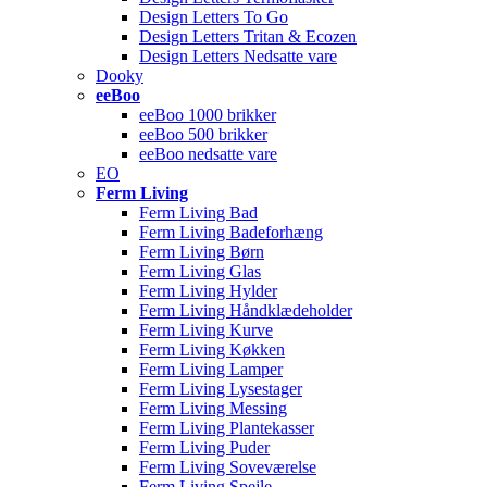
Design Letters To Go
Design Letters Tritan & Ecozen
Design Letters Nedsatte vare
Dooky
eeBoo
eeBoo 1000 brikker
eeBoo 500 brikker
eeBoo nedsatte vare
EO
Ferm Living
Ferm Living Bad
Ferm Living Badeforhæng
Ferm Living Børn
Ferm Living Glas
Ferm Living Hylder
Ferm Living Håndklædeholder
Ferm Living Kurve
Ferm Living Køkken
Ferm Living Lamper
Ferm Living Lysestager
Ferm Living Messing
Ferm Living Plantekasser
Ferm Living Puder
Ferm Living Soveværelse
Ferm Living Spejle