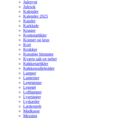
Julepynt
Julesok
Kalender
Kalender 2025
Kander
Karklude
Knager
Kontorartikler
Kopper og krus
Kort
Krukker
Kunstige blomster
Kværn salt og peber
Køkkenartikler
Køkkenrulleholder
Lamper
Lanterner
Legetæppe
Legetøj
Loftlamper
Lysestager
Lyskæder
Lædergreb
Madkasse
Messing