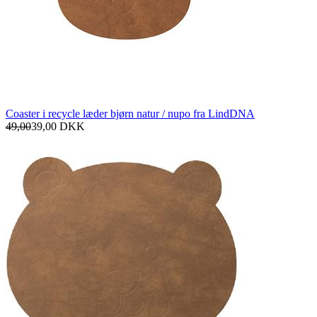
Coaster i recycle læder bjørn natur / nupo fra LindDNA
49,00
39,00
DKK