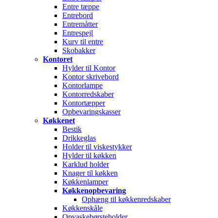
Entre tæppe
Entrebord
Entremåtter
Entrespejl
Kurv til entre
Skobakker
Kontoret
Hylder til Kontor
Kontor skrivebord
Kontorlampe
Kontorredskaber
Kontortæpper
Opbevaringskasser
Køkkenet
Bestik
Drikkeglas
Holder til viskestykker
Hylder til køkken
Karklud holder
Knager til køkken
Køkkenlamper
Køkkenopbevaring
Ophæng til køkkenredskaber
Køkkenskåle
Opvaskebørsteholder