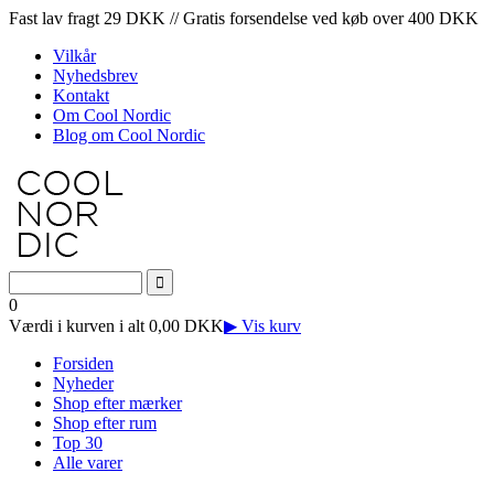
Fast lav fragt 29 DKK // Gratis forsendelse ved køb over 400 DKK
Vilkår
Nyhedsbrev
Kontakt
Om Cool Nordic
Blog om Cool Nordic
0
Værdi i kurven i alt 0,00 DKK
▶ Vis kurv
Forsiden
Nyheder
Shop efter mærker
Shop efter rum
Top 30
Alle varer