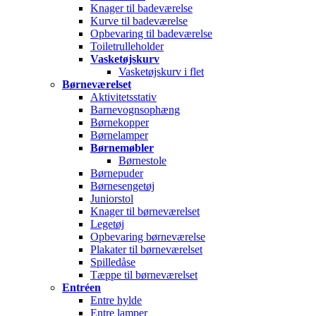
Knager til badeværelse
Kurve til badeværelse
Opbevaring til badeværelse
Toiletrulleholder
Vasketøjskurv
Vasketøjskurv i flet
Børneværelset
Aktivitetsstativ
Barnevognsophæng
Børnekopper
Børnelamper
Børnemøbler
Børnestole
Børnepuder
Børnesengetøj
Juniorstol
Knager til børneværelset
Legetøj
Opbevaring børneværelse
Plakater til børneværelset
Spilledåse
Tæppe til børneværelset
Entréen
Entre hylde
Entre lamper