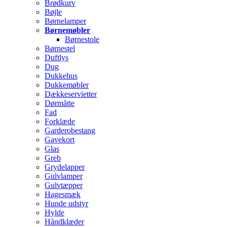
Brødkurv
Bøjle
Børnelamper
Børnemøbler
Børnestole
Børnestel
Duftlys
Dug
Dukkehus
Dukkemøbler
Dækkeservietter
Dørmåtte
Fad
Forklæde
Garderobestang
Gavekort
Glas
Greb
Grydelapper
Gulvlamper
Gulvtæpper
Hagesmæk
Hunde udstyr
Hylde
Håndklæder