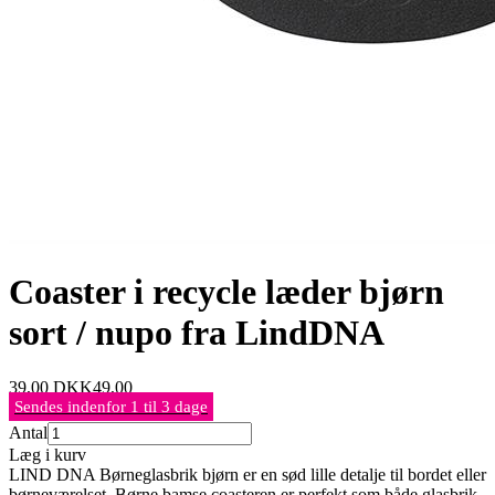
Coaster i recycle læder bjørn
sort / nupo fra LindDNA
39,00
DKK
49,00
Sendes indenfor 1 til 3 dage
Antal
Læg i kurv
LIND DNA Børneglasbrik bjørn er en sød lille detalje til bordet eller
børneværelset. Børne bamse coasteren er perfekt som både glasbrik