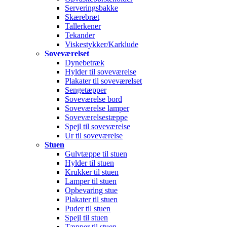
Serveringsbakke
Skærebræt
Tallerkener
Tekander
Viskestykker/Karklude
Soveværelset
Dynebetræk
Hylder til soveværelse
Plakater til soveværelset
Sengetæpper
Soveværelse bord
Soveværelse lamper
Soveværelsestæppe
Spejl til soveværelse
Ur til soveværelse
Stuen
Gulvtæppe til stuen
Hylder til stuen
Krukker til stuen
Lamper til stuen
Opbevaring stue
Plakater til stuen
Puder til stuen
Spejl til stuen
Tæpper til stuen