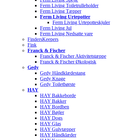
Ferm Living Toiletrulleholder
Ferm Living Tæpper
Ferm Living Urtepotter
Ferm Living Urtepotteskjuler
Ferm Living Jul
Ferm Living Nedsatte vare
FindersKeepers
Fink
Franck & Fischer
Franck & Fischer Aktivitetstæppe
Franck & Fischer Økologisk
Gedy
Gedy Håndklædestang
Gedy Knage
Gedy Toiletbørste
HAY
HAY Bakkeborde
HAY Bakker
HAY Bordben
HAY Bøjler
HAY Dogs
HAY Glas
HAY Gulvtæpper
HAY Håndklæder