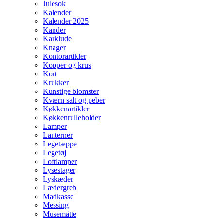
Julesok
Kalender
Kalender 2025
Kander
Karklude
Knager
Kontorartikler
Kopper og krus
Kort
Krukker
Kunstige blomster
Kværn salt og peber
Køkkenartikler
Køkkenrulleholder
Lamper
Lanterner
Legetæppe
Legetøj
Loftlamper
Lysestager
Lyskæder
Lædergreb
Madkasse
Messing
Musemåtte