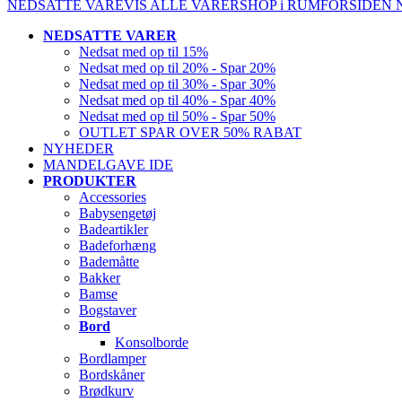
NEDSATTE VARE
VIS ALLE VARER
SHOP i RUM
FORSIDEN
NEDSATTE VARER
Nedsat med op til 15%
Nedsat med op til 20% - Spar 20%
Nedsat med op til 30% - Spar 30%
Nedsat med op til 40% - Spar 40%
Nedsat med op til 50% - Spar 50%
OUTLET SPAR OVER 50% RABAT
NYHEDER
MANDELGAVE IDE
PRODUKTER
Accessories
Babysengetøj
Badeartikler
Badeforhæng
Bademåtte
Bakker
Bamse
Bogstaver
Bord
Konsolborde
Bordlamper
Bordskåner
Brødkurv