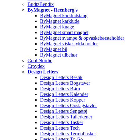
BudtzBendix
ByMagnet - Reenberg's
ByMagnet karkludstang
ByMagnet karklude
ByMagnet knage
ByMagnet smart magnet
ByMagnet svampe & opvaskebørsteholder
ByMagnet viskestykkeholder
ByMagnet bil
ByMagnet tilbehør
Cool Nordic
Croydex
Design Letters
Design Letters Bestik
Design Letters Bogstaver
Design Letters Børn
Design Letters Kalender
Design Letters Kopper
Design Letters Opslagstavler
Design Letters Sengetøj
Design Letters Tallerkener
Design Letters Tasker
Design Letters Tech
Design Letters Termoflasker
Design Letters To Go