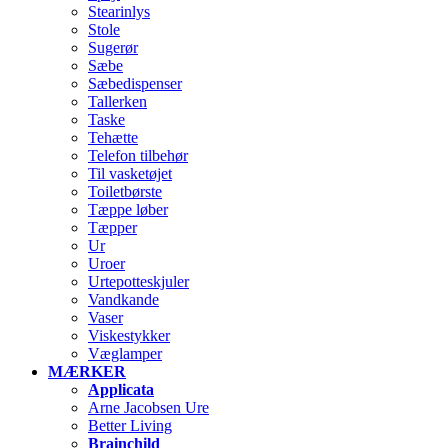
Stearinlys
Stole
Sugerør
Sæbe
Sæbedispenser
Tallerken
Taske
Tehætte
Telefon tilbehør
Til vasketøjet
Toiletbørste
Tæppe løber
Tæpper
Ur
Uroer
Urtepotteskjuler
Vandkande
Vaser
Viskestykker
Væglamper
MÆRKER
Applicata
Arne Jacobsen Ure
Better Living
Brainchild