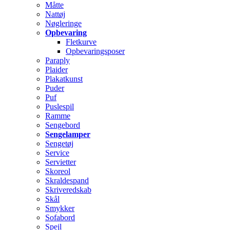
Måtte
Nattøj
Nøgleringe
Opbevaring
Fletkurve
Opbevaringsposer
Paraply
Plaider
Plakatkunst
Puder
Puf
Puslespil
Ramme
Sengebord
Sengelamper
Sengetøj
Service
Servietter
Skoreol
Skraldespand
Skriveredskab
Skål
Smykker
Sofabord
Spejl