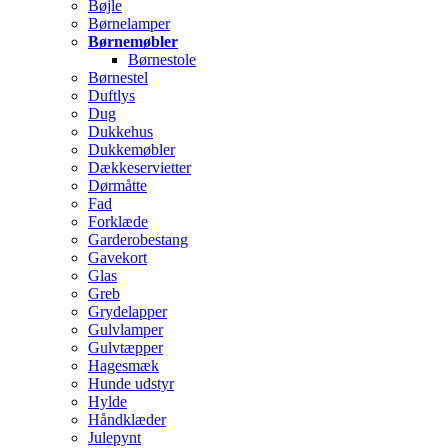
Bøjle
Børnelamper
Børnemøbler
Børnestole
Børnestel
Duftlys
Dug
Dukkehus
Dukkemøbler
Dækkeservietter
Dørmåtte
Fad
Forklæde
Garderobestang
Gavekort
Glas
Greb
Grydelapper
Gulvlamper
Gulvtæpper
Hagesmæk
Hunde udstyr
Hylde
Håndklæder
Julepynt