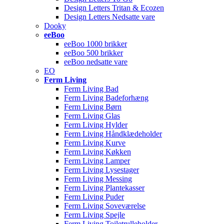
Design Letters Tritan & Ecozen
Design Letters Nedsatte vare
Dooky
eeBoo
eeBoo 1000 brikker
eeBoo 500 brikker
eeBoo nedsatte vare
EO
Ferm Living
Ferm Living Bad
Ferm Living Badeforhæng
Ferm Living Børn
Ferm Living Glas
Ferm Living Hylder
Ferm Living Håndklædeholder
Ferm Living Kurve
Ferm Living Køkken
Ferm Living Lamper
Ferm Living Lysestager
Ferm Living Messing
Ferm Living Plantekasser
Ferm Living Puder
Ferm Living Soveværelse
Ferm Living Spejle
Ferm Living Toiletrulleholder