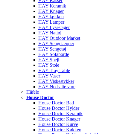
HAY Kasser
HAY Keramik
HAY Knager
HAY køkken
HAY Lamper
HAY Lysestager
HAY Nattøj
HAY Outdoor Market
HAY Sengetæpper
HAY Sengetøj
HAY Sofaborde
HAY Spejl
HAY Stole
HAY Tray Table
HAY Vaser
HAY Viskestykker
HAY Nedsatte vare
Häfele
House Doctor
House Doctor Bad
House Doctor Hylder
House Doctor Keramik
House Doctor Knager
House Doctor Kurve
House Doctor Køkken