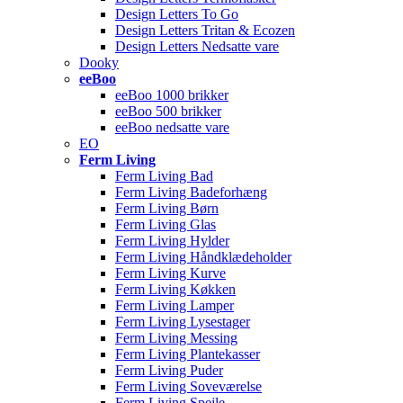
Design Letters To Go
Design Letters Tritan & Ecozen
Design Letters Nedsatte vare
Dooky
eeBoo
eeBoo 1000 brikker
eeBoo 500 brikker
eeBoo nedsatte vare
EO
Ferm Living
Ferm Living Bad
Ferm Living Badeforhæng
Ferm Living Børn
Ferm Living Glas
Ferm Living Hylder
Ferm Living Håndklædeholder
Ferm Living Kurve
Ferm Living Køkken
Ferm Living Lamper
Ferm Living Lysestager
Ferm Living Messing
Ferm Living Plantekasser
Ferm Living Puder
Ferm Living Soveværelse
Ferm Living Spejle