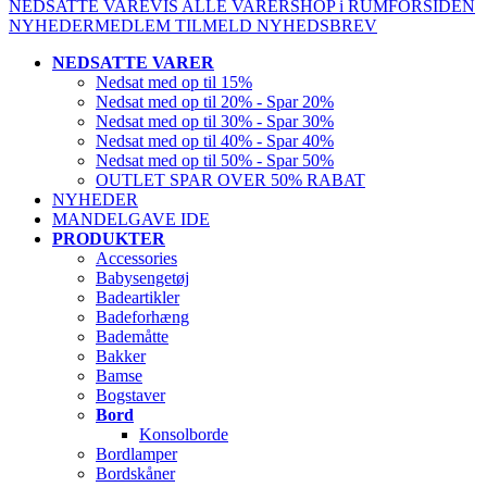
NEDSATTE VARE
VIS ALLE VARER
SHOP i RUM
FORSIDEN
NYHEDER
MEDLEM
TILMELD NYHEDSBREV
NEDSATTE VARER
Nedsat med op til 15%
Nedsat med op til 20% - Spar 20%
Nedsat med op til 30% - Spar 30%
Nedsat med op til 40% - Spar 40%
Nedsat med op til 50% - Spar 50%
OUTLET SPAR OVER 50% RABAT
NYHEDER
MANDELGAVE IDE
PRODUKTER
Accessories
Babysengetøj
Badeartikler
Badeforhæng
Bademåtte
Bakker
Bamse
Bogstaver
Bord
Konsolborde
Bordlamper
Bordskåner