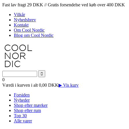
Fast lav fragt 29 DKK // Gratis forsendelse ved køb over 400 DKK
Vilkår
Nyhedsbrev
Kontakt
Om Cool Nordic
Blog om Cool Nordic
0
Værdi i kurven i alt 0,00 DKK
▶ Vis kurv
Forsiden
Nyheder
Shop efter mærker
Shop efter rum
Top 30
Alle varer