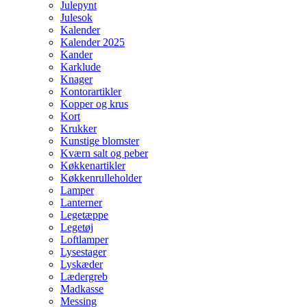
Julepynt
Julesok
Kalender
Kalender 2025
Kander
Karklude
Knager
Kontorartikler
Kopper og krus
Kort
Krukker
Kunstige blomster
Kværn salt og peber
Køkkenartikler
Køkkenrulleholder
Lamper
Lanterner
Legetæppe
Legetøj
Loftlamper
Lysestager
Lyskæder
Lædergreb
Madkasse
Messing