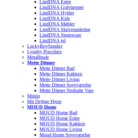
LindDNA Entre
LindDNA Gulvtæpper
LindDNA Hylder
LindDNA Kids
LindDNA Møbler
LindDNA Skriveunderlag
LindDNA Stoneware
LindDNA jul
LuckyBoySunday
Lyngby Porcelæn
Metallbude
Mette Ditmer
Mette Ditmer Bad
Mette Ditmer Køkken
Mette Ditmer Living
Mette Ditmer Soveværelse
Mette Ditmer Nedsatte Vare
Miniio
Mit Dejlige Hjem
MOUD Home
MOUD Home Bad
MOUD Home Entre
MOUD Home Køkken
MOUD Home Living
Moud Home Soveværelse