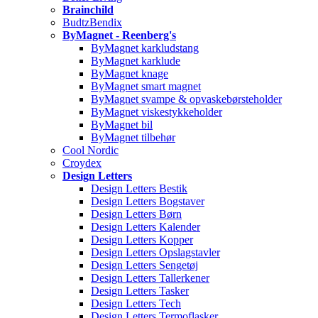
Brainchild
BudtzBendix
ByMagnet - Reenberg's
ByMagnet karkludstang
ByMagnet karklude
ByMagnet knage
ByMagnet smart magnet
ByMagnet svampe & opvaskebørsteholder
ByMagnet viskestykkeholder
ByMagnet bil
ByMagnet tilbehør
Cool Nordic
Croydex
Design Letters
Design Letters Bestik
Design Letters Bogstaver
Design Letters Børn
Design Letters Kalender
Design Letters Kopper
Design Letters Opslagstavler
Design Letters Sengetøj
Design Letters Tallerkener
Design Letters Tasker
Design Letters Tech
Design Letters Termoflasker