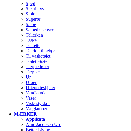
Spejl
Stearinlys
Stole
Sugerør
Sæbe
Sæbedispenser
Tallerken
Taske
Tehætte
Telefon tilbehør
Til vasketøjet
Toiletbørste
Tæppe løber
Tæpper
Ur
Uroer
Urtepotteskjuler
Vandkande
Vaser
Viskestykker
Væglamper
MÆRKER
Applicata
Arne Jacobsen Ure
Better Living