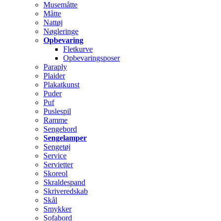
Musemåtte
Måtte
Nattøj
Nøgleringe
Opbevaring
Fletkurve
Opbevaringsposer
Paraply
Plaider
Plakatkunst
Puder
Puf
Puslespil
Ramme
Sengebord
Sengelamper
Sengetøj
Service
Servietter
Skoreol
Skraldespand
Skriveredskab
Skål
Smykker
Sofabord