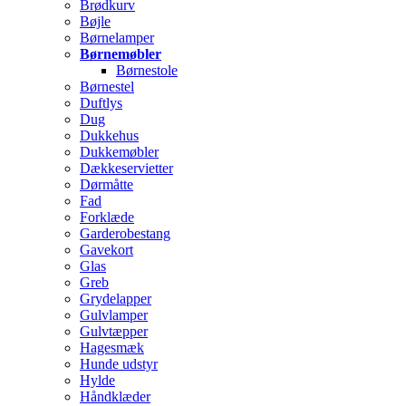
Brødkurv
Bøjle
Børnelamper
Børnemøbler
Børnestole
Børnestel
Duftlys
Dug
Dukkehus
Dukkemøbler
Dækkeservietter
Dørmåtte
Fad
Forklæde
Garderobestang
Gavekort
Glas
Greb
Grydelapper
Gulvlamper
Gulvtæpper
Hagesmæk
Hunde udstyr
Hylde
Håndklæder