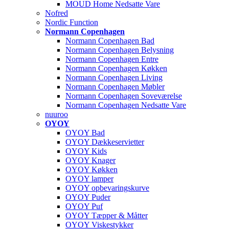
MOUD Home Nedsatte Vare
Nofred
Nordic Function
Normann Copenhagen
Normann Copenhagen Bad
Normann Copenhagen Belysning
Normann Copenhagen Entre
Normann Copenhagen Køkken
Normann Copenhagen Living
Normann Copenhagen Møbler
Normann Copenhagen Soveværelse
Normann Copenhagen Nedsatte Vare
nuuroo
OYOY
OYOY Bad
OYOY Dækkeservietter
OYOY Kids
OYOY Knager
OYOY Køkken
OYOY lamper
OYOY opbevaringskurve
OYOY Puder
OYOY Puf
OYOY Tæpper & Måtter
OYOY Viskestykker