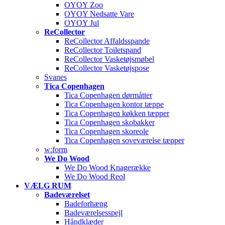
OYOY Zoo
OYOY Nedsatte Vare
OYOY Jul
ReCollector
ReCollector Affaldsspande
ReCollector Toiletspand
ReCollector Vasketøjsmøbel
ReCollector Vasketøjspose
Svanes
Tica Copenhagen
Tica Copenhagen dørmåtter
Tica Copenhagen kontor tæppe
Tica Copenhagen køkken tæpper
Tica Copenhagen skobakker
Tica Copenhagen skoreole
Tica Copenhagen soveværelse tæpper
w:form
We Do Wood
We Do Wood Knagerække
We Do Wood Reol
VÆLG RUM
Badeværelset
Badeforhæng
Badeværelsesspejl
Håndklæder