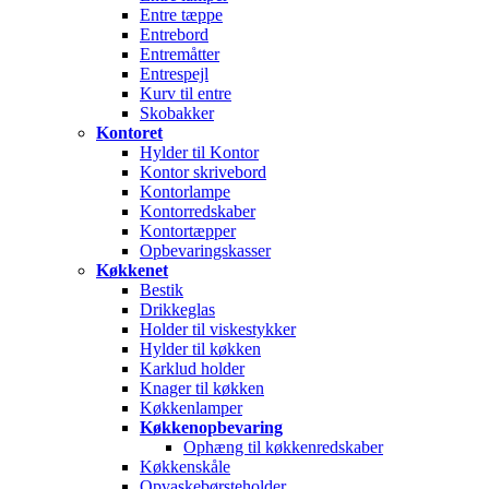
Entre tæppe
Entrebord
Entremåtter
Entrespejl
Kurv til entre
Skobakker
Kontoret
Hylder til Kontor
Kontor skrivebord
Kontorlampe
Kontorredskaber
Kontortæpper
Opbevaringskasser
Køkkenet
Bestik
Drikkeglas
Holder til viskestykker
Hylder til køkken
Karklud holder
Knager til køkken
Køkkenlamper
Køkkenopbevaring
Ophæng til køkkenredskaber
Køkkenskåle
Opvaskebørsteholder