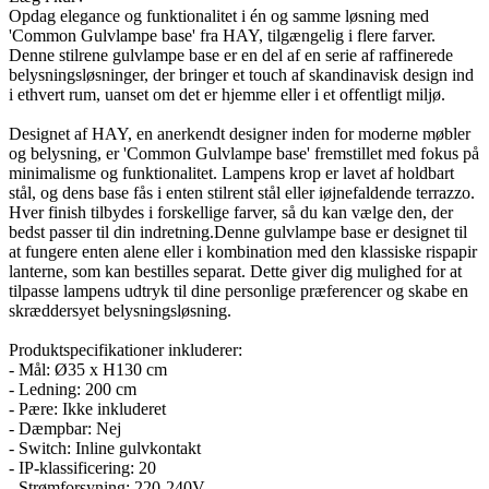
Opdag elegance og funktionalitet i én og samme løsning med
'Common Gulvlampe base' fra HAY, tilgængelig i flere farver.
Denne stilrene gulvlampe base er en del af en serie af raffinerede
belysningsløsninger, der bringer et touch af skandinavisk design ind
i ethvert rum, uanset om det er hjemme eller i et offentligt miljø.
Designet af HAY, en anerkendt designer inden for moderne møbler
og belysning, er 'Common Gulvlampe base' fremstillet med fokus på
minimalisme og funktionalitet. Lampens krop er lavet af holdbart
stål, og dens base fås i enten stilrent stål eller iøjnefaldende terrazzo.
Hver finish tilbydes i forskellige farver, så du kan vælge den, der
bedst passer til din indretning.Denne gulvlampe base er designet til
at fungere enten alene eller i kombination med den klassiske rispapir
lanterne, som kan bestilles separat. Dette giver dig mulighed for at
tilpasse lampens udtryk til dine personlige præferencer og skabe en
skræddersyet belysningsløsning.
Produktspecifikationer inkluderer:
- Mål: Ø35 x H130 cm
- Ledning: 200 cm
- Pære: Ikke inkluderet
- Dæmpbar: Nej
- Switch: Inline gulvkontakt
- IP-klassificering: 20
- Strømforsyning: 220-240V