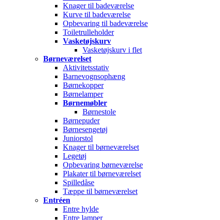
Knager til badeværelse
Kurve til badeværelse
Opbevaring til badeværelse
Toiletrulleholder
Vasketøjskurv
Vasketøjskurv i flet
Børneværelset
Aktivitetsstativ
Barnevognsophæng
Børnekopper
Børnelamper
Børnemøbler
Børnestole
Børnepuder
Børnesengetøj
Juniorstol
Knager til børneværelset
Legetøj
Opbevaring børneværelse
Plakater til børneværelset
Spilledåse
Tæppe til børneværelset
Entréen
Entre hylde
Entre lamper