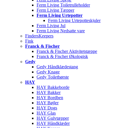
Ferm Living Toiletrulleholder
Ferm Living Tæpper
Ferm Living Urtepotter
Ferm Living Urtepotteskjuler
Ferm Living Jul
Ferm Living Nedsatte vare
FindersKeepers
Fink
Franck & Fischer
Franck & Fischer Aktivitetstæppe
Franck & Fischer Økologisk
Gedy
Gedy Håndklædestang
Gedy Knage
Gedy Toiletbørste
HAY
HAY Bakkeborde
HAY Bakker
HAY Bordben
HAY Bøjler
HAY Dogs
HAY Glas
HAY Gulvtæpper
HAY Håndklæder