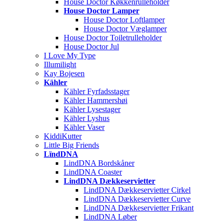
House Doctor Køkkenrulleholder
House Doctor Lamper
House Doctor Loftlamper
House Doctor Væglamper
House Doctor Toiletrulleholder
House Doctor Jul
I Love My Type
Illumilight
Kay Bojesen
Kähler
Kähler Fyrfadsstager
Kähler Hammershøi
Kähler Lysestager
Kähler Lyshus
Kähler Vaser
KiddiKutter
Little Big Friends
LïndDNA
LindDNA Bordskåner
LindDNA Coaster
LindDNA Dækkeservietter
LindDNA Dækkeservietter Cirkel
LindDNA Dækkeservietter Curve
LindDNA Dækkeservietter Frikant
LindDNA Løber