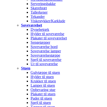
Serveringsbakke
Skærebræt
Tallerkener
Tekander
Viskestykker/Karklude
Soveværelset
Dynebetræk
Hylder til soveværelse
Plakater til soveværelset
Sengetæpper
Soveværelse bord
Soveværelse lamper
Soveværelsestæppe
Spejl til soveværelse
Ur til soveværelse
Stuen
Gulvtæppe til stuen
Hylder til stuen
Krukker til stuen
Lamper til stuen
Opbevaring stue
Plakater til stuen
Puder til stuen
Spejl til stuen
Tæpper til stuen