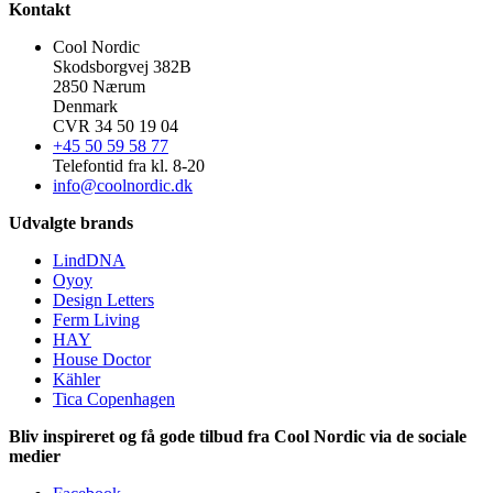
Kontakt
Cool Nordic
Skodsborgvej 382B
2850 Nærum
Denmark
CVR 34 50 19 04
+45 50 59 58 77
Telefontid fra kl. 8-20
info@coolnordic.dk
Udvalgte brands
LindDNA
Oyoy
Design Letters
Ferm Living
HAY
House Doctor
Kähler
Tica Copenhagen
Bliv inspireret og få gode tilbud fra Cool Nordic via de sociale
medier