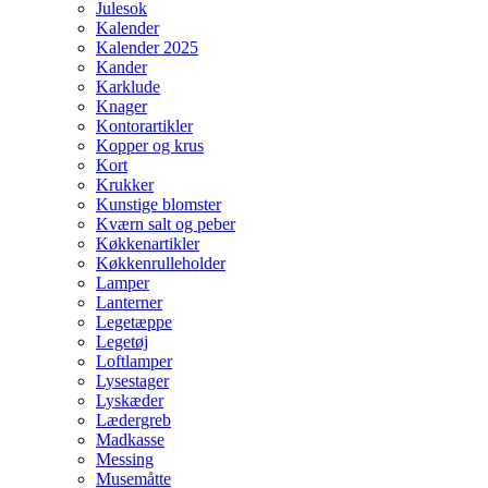
Julesok
Kalender
Kalender 2025
Kander
Karklude
Knager
Kontorartikler
Kopper og krus
Kort
Krukker
Kunstige blomster
Kværn salt og peber
Køkkenartikler
Køkkenrulleholder
Lamper
Lanterner
Legetæppe
Legetøj
Loftlamper
Lysestager
Lyskæder
Lædergreb
Madkasse
Messing
Musemåtte