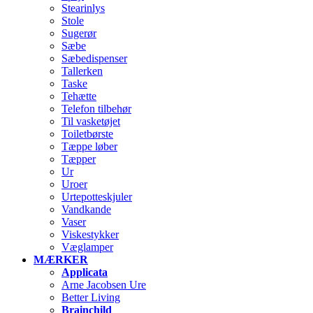
Stearinlys
Stole
Sugerør
Sæbe
Sæbedispenser
Tallerken
Taske
Tehætte
Telefon tilbehør
Til vasketøjet
Toiletbørste
Tæppe løber
Tæpper
Ur
Uroer
Urtepotteskjuler
Vandkande
Vaser
Viskestykker
Væglamper
MÆRKER
Applicata
Arne Jacobsen Ure
Better Living
Brainchild