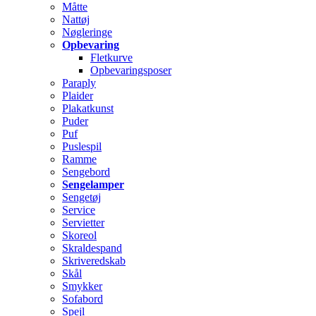
Måtte
Nattøj
Nøgleringe
Opbevaring
Fletkurve
Opbevaringsposer
Paraply
Plaider
Plakatkunst
Puder
Puf
Puslespil
Ramme
Sengebord
Sengelamper
Sengetøj
Service
Servietter
Skoreol
Skraldespand
Skriveredskab
Skål
Smykker
Sofabord
Spejl