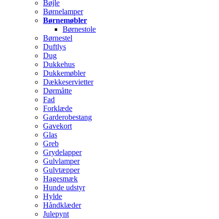
Bøjle
Børnelamper
Børnemøbler
Børnestole
Børnestel
Duftlys
Dug
Dukkehus
Dukkemøbler
Dækkeservietter
Dørmåtte
Fad
Forklæde
Garderobestang
Gavekort
Glas
Greb
Grydelapper
Gulvlamper
Gulvtæpper
Hagesmæk
Hunde udstyr
Hylde
Håndklæder
Julepynt