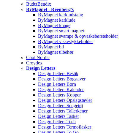
BudtzBendix
ByMagnet - Reenberg's
ByMagnet karkludstang
ByMagnet karklude
ByMagnet knage
ByMagnet smart magnet
ByMagnet svampe & opvaskebørsteholder
ByMagnet viskestykkeholder
ByMagnet bil
ByMagnet tilbehør
Cool Nordic
Croydex
Design Letters
Design Letters Bestik
Design Letters Bogstaver
Design Letters Børn
Design Letters Kalender
Design Letters Kopper
Design Letters Opslagstavler
Design Letters Sengetøj
Design Letters Tallerkener
Design Letters Tasker
Design Letters Tech
Design Letters Termoflasker
Design Letters To Go