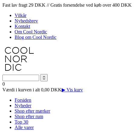
Fast lav fragt 29 DKK // Gratis forsendelse ved køb over 400 DKK
Vilkår
Nyhedsbrev
Kontakt
Om Cool Nordic
Blog om Cool Nordic
0
Værdi i kurven i alt 0,00 DKK
▶ Vis kurv
Forsiden
Nyheder
Shop efter mærker
Shop efter rum
Top 30
Alle varer