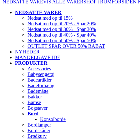
NEDSATTE VARE
VIS ALLE VARER
SHOP i RUM
FORSIDEN
NEDSATTE VARER
Nedsat med op til 15%
Nedsat med op til 20% - Spar 20%
Nedsat med op til 30% - Spar 30%
Nedsat med op til 40% - Spar 40%
Nedsat med op til 50% - Spar 50%
OUTLET SPAR OVER 50% RABAT
NYHEDER
MANDELGAVE IDE
PRODUKTER
Accessories
Babysengetøj
Badeartikler
Badeforhæng
Bademåtte
Bakker
Bamse
Bogstaver
Bord
Konsolborde
Bordlamper
Bordskåner
Brødkurv