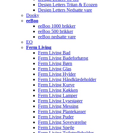
Design Letters Tritan & Ecozen
Design Letters Nedsatte vare
Dooky
eeBoo
eeBoo 1000 brikker
eeBoo 500 brikker
eeBoo nedsatte vare
EO
Ferm Living
Ferm Living Bad
Ferm Living Badeforhæng
Ferm Living Børn
Ferm Living Glas
Ferm Living Hylder
Ferm Living Håndklædeholder
Ferm Living Kurve
Ferm Living Køkken
Ferm Living Lamper
Ferm Living Lysestager
Ferm Living Messing
Ferm Living Plantekasser
Ferm Living Puder
Ferm Living Soveværelse
Ferm Living Spejle
Ferm Living Toiletrulleholder