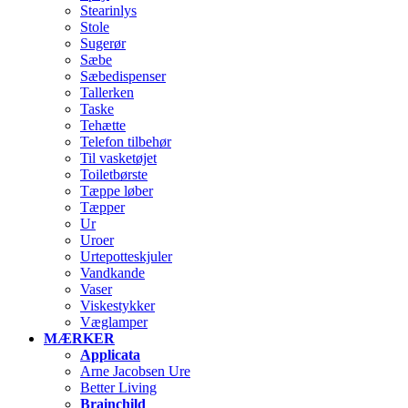
Stearinlys
Stole
Sugerør
Sæbe
Sæbedispenser
Tallerken
Taske
Tehætte
Telefon tilbehør
Til vasketøjet
Toiletbørste
Tæppe løber
Tæpper
Ur
Uroer
Urtepotteskjuler
Vandkande
Vaser
Viskestykker
Væglamper
MÆRKER
Applicata
Arne Jacobsen Ure
Better Living
Brainchild