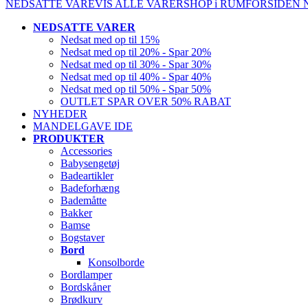
NEDSATTE VARE
VIS ALLE VARER
SHOP i RUM
FORSIDEN
NEDSATTE VARER
Nedsat med op til 15%
Nedsat med op til 20% - Spar 20%
Nedsat med op til 30% - Spar 30%
Nedsat med op til 40% - Spar 40%
Nedsat med op til 50% - Spar 50%
OUTLET SPAR OVER 50% RABAT
NYHEDER
MANDELGAVE IDE
PRODUKTER
Accessories
Babysengetøj
Badeartikler
Badeforhæng
Bademåtte
Bakker
Bamse
Bogstaver
Bord
Konsolborde
Bordlamper
Bordskåner
Brødkurv