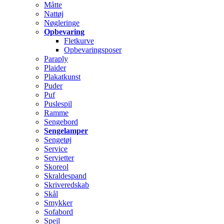
Måtte
Nattøj
Nøgleringe
Opbevaring
Fletkurve
Opbevaringsposer
Paraply
Plaider
Plakatkunst
Puder
Puf
Puslespil
Ramme
Sengebord
Sengelamper
Sengetøj
Service
Servietter
Skoreol
Skraldespand
Skriveredskab
Skål
Smykker
Sofabord
Spejl