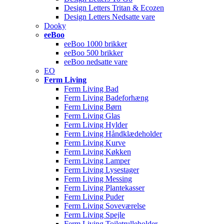
Design Letters Tritan & Ecozen
Design Letters Nedsatte vare
Dooky
eeBoo
eeBoo 1000 brikker
eeBoo 500 brikker
eeBoo nedsatte vare
EO
Ferm Living
Ferm Living Bad
Ferm Living Badeforhæng
Ferm Living Børn
Ferm Living Glas
Ferm Living Hylder
Ferm Living Håndklædeholder
Ferm Living Kurve
Ferm Living Køkken
Ferm Living Lamper
Ferm Living Lysestager
Ferm Living Messing
Ferm Living Plantekasser
Ferm Living Puder
Ferm Living Soveværelse
Ferm Living Spejle
Ferm Living Toiletrulleholder