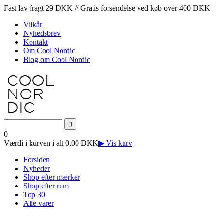
Fast lav fragt 29 DKK // Gratis forsendelse ved køb over 400 DKK
Vilkår
Nyhedsbrev
Kontakt
Om Cool Nordic
Blog om Cool Nordic
0
Værdi i kurven i alt 0,00 DKK
▶ Vis kurv
Forsiden
Nyheder
Shop efter mærker
Shop efter rum
Top 30
Alle varer