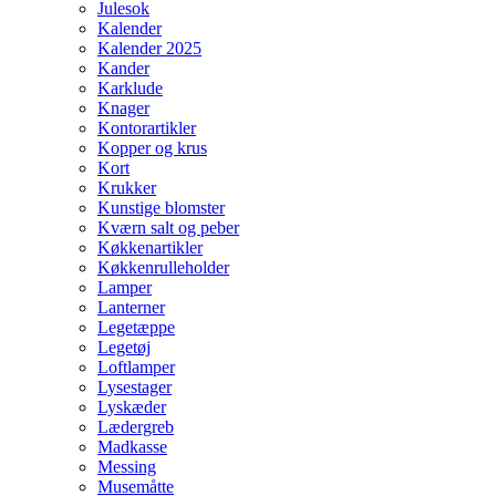
Julesok
Kalender
Kalender 2025
Kander
Karklude
Knager
Kontorartikler
Kopper og krus
Kort
Krukker
Kunstige blomster
Kværn salt og peber
Køkkenartikler
Køkkenrulleholder
Lamper
Lanterner
Legetæppe
Legetøj
Loftlamper
Lysestager
Lyskæder
Lædergreb
Madkasse
Messing
Musemåtte