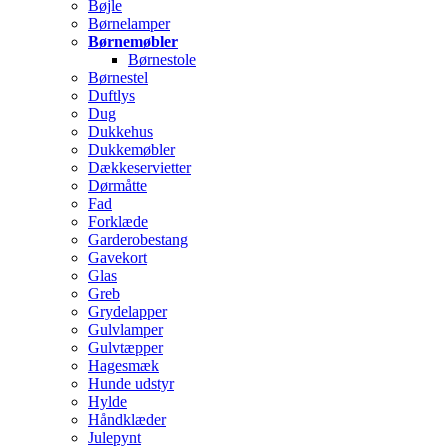
Bøjle
Børnelamper
Børnemøbler
Børnestole
Børnestel
Duftlys
Dug
Dukkehus
Dukkemøbler
Dækkeservietter
Dørmåtte
Fad
Forklæde
Garderobestang
Gavekort
Glas
Greb
Grydelapper
Gulvlamper
Gulvtæpper
Hagesmæk
Hunde udstyr
Hylde
Håndklæder
Julepynt