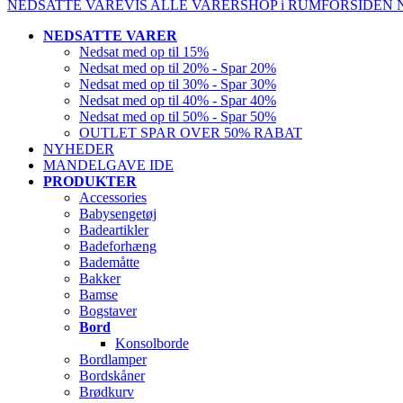
NEDSATTE VARE
VIS ALLE VARER
SHOP i RUM
FORSIDEN
NEDSATTE VARER
Nedsat med op til 15%
Nedsat med op til 20% - Spar 20%
Nedsat med op til 30% - Spar 30%
Nedsat med op til 40% - Spar 40%
Nedsat med op til 50% - Spar 50%
OUTLET SPAR OVER 50% RABAT
NYHEDER
MANDELGAVE IDE
PRODUKTER
Accessories
Babysengetøj
Badeartikler
Badeforhæng
Bademåtte
Bakker
Bamse
Bogstaver
Bord
Konsolborde
Bordlamper
Bordskåner
Brødkurv