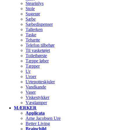
Stearinlys
Stole
Sugerør
Sæbe
Sæbedispenser
Tallerken
Taske
Tehætte
Telefon tilbehør
Til vasketøjet
Toiletbørste
Tæppe løber
Tæpper
Ur
Uroer
Urtepotteskjuler
Vandkande
Vaser
Viskestykker
Væglamper
MÆRKER
Applicata
Arne Jacobsen Ure
Better Living
Brainchild