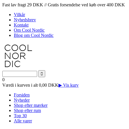
Fast lav fragt 29 DKK // Gratis forsendelse ved køb over 400 DKK
Vilkår
Nyhedsbrev
Kontakt
Om Cool Nordic
Blog om Cool Nordic
0
Værdi i kurven i alt 0,00 DKK
▶ Vis kurv
Forsiden
Nyheder
Shop efter mærker
Shop efter rum
Top 30
Alle varer