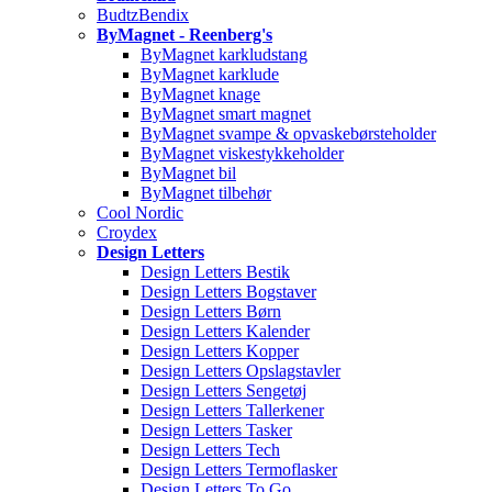
BudtzBendix
ByMagnet - Reenberg's
ByMagnet karkludstang
ByMagnet karklude
ByMagnet knage
ByMagnet smart magnet
ByMagnet svampe & opvaskebørsteholder
ByMagnet viskestykkeholder
ByMagnet bil
ByMagnet tilbehør
Cool Nordic
Croydex
Design Letters
Design Letters Bestik
Design Letters Bogstaver
Design Letters Børn
Design Letters Kalender
Design Letters Kopper
Design Letters Opslagstavler
Design Letters Sengetøj
Design Letters Tallerkener
Design Letters Tasker
Design Letters Tech
Design Letters Termoflasker
Design Letters To Go