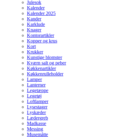
Julesok
Kalender
Kalender 2025
Kander
Karklude
Knager
Kontorartikler
Kopper og krus
Kort
Krukker
Kunstige blomster
Kværn salt og peber
Køkkenartikler
Køkkenrulleholder
Lamper
Lanterner
Legetæppe
Legetøj
Loftlamper
Lysestager
Lyskæder
Lædergreb
Madkasse
Messing
Musemåtte