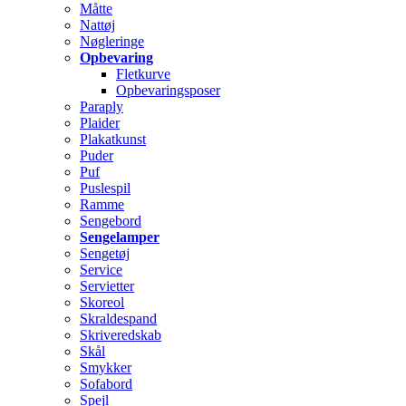
Måtte
Nattøj
Nøgleringe
Opbevaring
Fletkurve
Opbevaringsposer
Paraply
Plaider
Plakatkunst
Puder
Puf
Puslespil
Ramme
Sengebord
Sengelamper
Sengetøj
Service
Servietter
Skoreol
Skraldespand
Skriveredskab
Skål
Smykker
Sofabord
Spejl