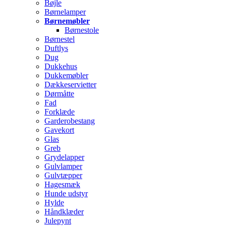
Bøjle
Børnelamper
Børnemøbler
Børnestole
Børnestel
Duftlys
Dug
Dukkehus
Dukkemøbler
Dækkeservietter
Dørmåtte
Fad
Forklæde
Garderobestang
Gavekort
Glas
Greb
Grydelapper
Gulvlamper
Gulvtæpper
Hagesmæk
Hunde udstyr
Hylde
Håndklæder
Julepynt