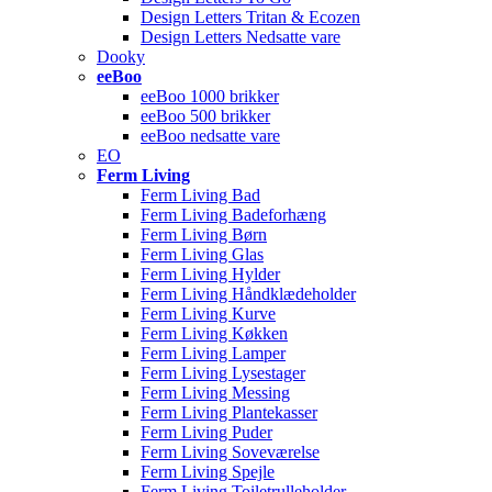
Design Letters Tritan & Ecozen
Design Letters Nedsatte vare
Dooky
eeBoo
eeBoo 1000 brikker
eeBoo 500 brikker
eeBoo nedsatte vare
EO
Ferm Living
Ferm Living Bad
Ferm Living Badeforhæng
Ferm Living Børn
Ferm Living Glas
Ferm Living Hylder
Ferm Living Håndklædeholder
Ferm Living Kurve
Ferm Living Køkken
Ferm Living Lamper
Ferm Living Lysestager
Ferm Living Messing
Ferm Living Plantekasser
Ferm Living Puder
Ferm Living Soveværelse
Ferm Living Spejle
Ferm Living Toiletrulleholder