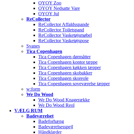
OYOY Zoo
OYOY Nedsatte Vare
OYOY Jul
ReCollector
ReCollector Affaldsspande
ReCollector Toiletspand
ReCollector Vasketøjsmøbel
ReCollector Vasketøjspose
Svanes
Tica Copenhagen
Tica Copenhagen dørmåtter
Tica Copenhagen kontor tæppe
Tica Copenhagen køkken tæpper
Tica Copenhagen skobakker
Tica Copenhagen skoreole
Tica Copenhagen soveværelse tæpper
w:form
We Do Wood
We Do Wood Knagerække
We Do Wood Reol
VÆLG RUM
Badeværelset
Badeforhæng
Badeværelsesspejl
Håndklæder