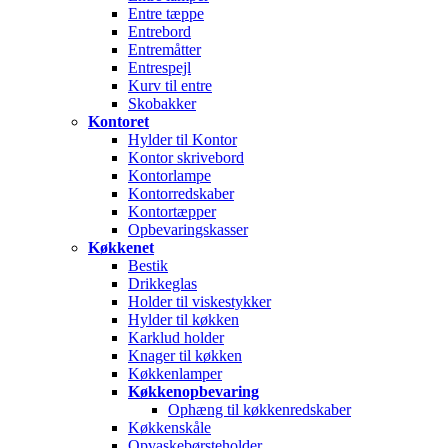
Entre tæppe
Entrebord
Entremåtter
Entrespejl
Kurv til entre
Skobakker
Kontoret
Hylder til Kontor
Kontor skrivebord
Kontorlampe
Kontorredskaber
Kontortæpper
Opbevaringskasser
Køkkenet
Bestik
Drikkeglas
Holder til viskestykker
Hylder til køkken
Karklud holder
Knager til køkken
Køkkenlamper
Køkkenopbevaring
Ophæng til køkkenredskaber
Køkkenskåle
Opvaskebørsteholder