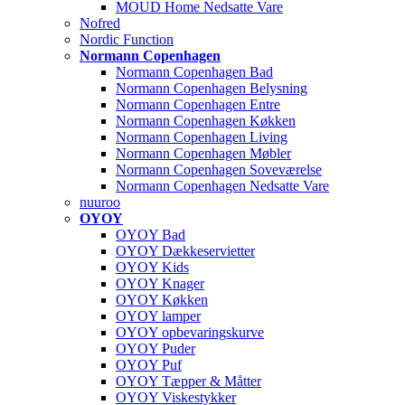
MOUD Home Nedsatte Vare
Nofred
Nordic Function
Normann Copenhagen
Normann Copenhagen Bad
Normann Copenhagen Belysning
Normann Copenhagen Entre
Normann Copenhagen Køkken
Normann Copenhagen Living
Normann Copenhagen Møbler
Normann Copenhagen Soveværelse
Normann Copenhagen Nedsatte Vare
nuuroo
OYOY
OYOY Bad
OYOY Dækkeservietter
OYOY Kids
OYOY Knager
OYOY Køkken
OYOY lamper
OYOY opbevaringskurve
OYOY Puder
OYOY Puf
OYOY Tæpper & Måtter
OYOY Viskestykker