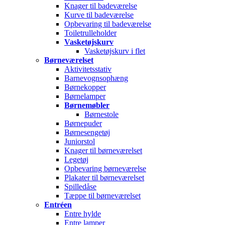
Knager til badeværelse
Kurve til badeværelse
Opbevaring til badeværelse
Toiletrulleholder
Vasketøjskurv
Vasketøjskurv i flet
Børneværelset
Aktivitetsstativ
Barnevognsophæng
Børnekopper
Børnelamper
Børnemøbler
Børnestole
Børnepuder
Børnesengetøj
Juniorstol
Knager til børneværelset
Legetøj
Opbevaring børneværelse
Plakater til børneværelset
Spilledåse
Tæppe til børneværelset
Entréen
Entre hylde
Entre lamper