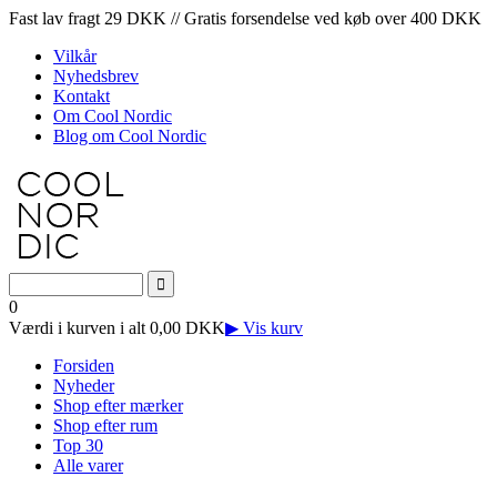
Fast lav fragt 29 DKK // Gratis forsendelse ved køb over 400 DKK
Vilkår
Nyhedsbrev
Kontakt
Om Cool Nordic
Blog om Cool Nordic
0
Værdi i kurven i alt 0,00 DKK
▶ Vis kurv
Forsiden
Nyheder
Shop efter mærker
Shop efter rum
Top 30
Alle varer