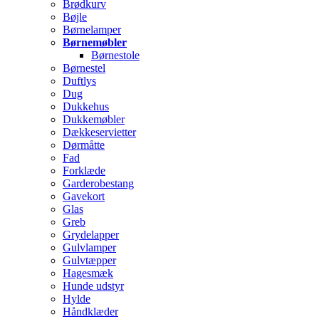
Brødkurv
Bøjle
Børnelamper
Børnemøbler
Børnestole
Børnestel
Duftlys
Dug
Dukkehus
Dukkemøbler
Dækkeservietter
Dørmåtte
Fad
Forklæde
Garderobestang
Gavekort
Glas
Greb
Grydelapper
Gulvlamper
Gulvtæpper
Hagesmæk
Hunde udstyr
Hylde
Håndklæder