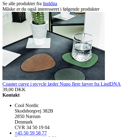
Se alle produkter fra
linddna
Måske er du også interesseret i følgende produkter
Coaster curve i recycle læder Nupo flere farver fra LindDNA
39,00
DKK
Kontakt
Cool Nordic
Skodsborgvej 382B
2850 Nærum
Denmark
CVR 34 50 19 04
+45 50 59 58 77