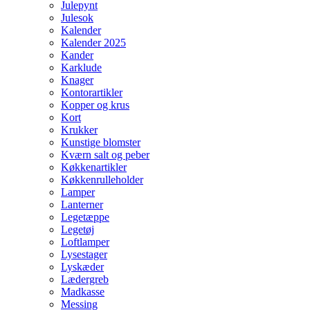
Julepynt
Julesok
Kalender
Kalender 2025
Kander
Karklude
Knager
Kontorartikler
Kopper og krus
Kort
Krukker
Kunstige blomster
Kværn salt og peber
Køkkenartikler
Køkkenrulleholder
Lamper
Lanterner
Legetæppe
Legetøj
Loftlamper
Lysestager
Lyskæder
Lædergreb
Madkasse
Messing