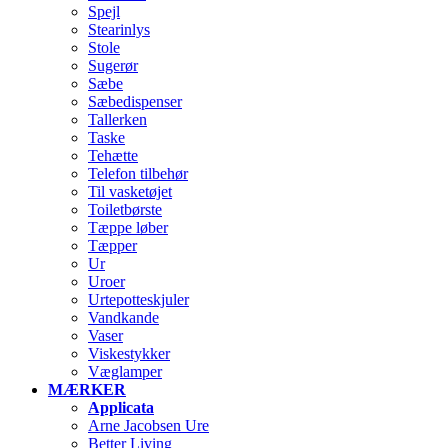
Spejl
Stearinlys
Stole
Sugerør
Sæbe
Sæbedispenser
Tallerken
Taske
Tehætte
Telefon tilbehør
Til vasketøjet
Toiletbørste
Tæppe løber
Tæpper
Ur
Uroer
Urtepotteskjuler
Vandkande
Vaser
Viskestykker
Væglamper
MÆRKER
Applicata
Arne Jacobsen Ure
Better Living