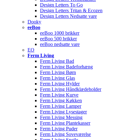
Design Letters To Go
Design Letters Tritan & Ecozen
Design Letters Nedsatte vare
Dooky
eeBoo
eeBoo 1000 brikker
eeBoo 500 brikker
eeBoo nedsatte vare
EO
Ferm Living
Ferm Living Bad
Ferm Living Badeforhæng
Ferm Living Børn
Ferm Living Glas
Ferm Living Hylder
Ferm Living Håndklædeholder
Ferm Living Kurve
Ferm Living Køkken
Ferm Living Lamper
Ferm Living Lysestager
Ferm Living Messing
Ferm Living Plantekasser
Ferm Living Puder
Ferm Living Soveværelse
Ferm Living Spejle