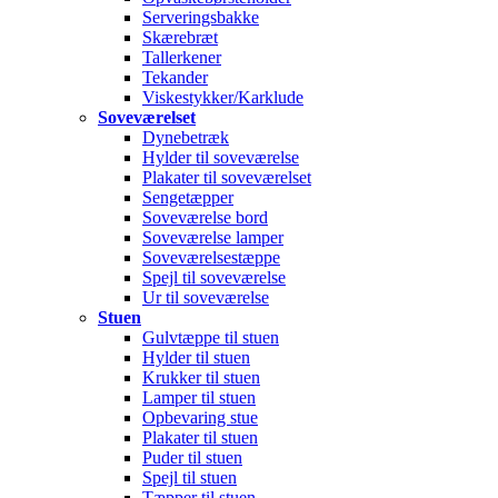
Serveringsbakke
Skærebræt
Tallerkener
Tekander
Viskestykker/Karklude
Soveværelset
Dynebetræk
Hylder til soveværelse
Plakater til soveværelset
Sengetæpper
Soveværelse bord
Soveværelse lamper
Soveværelsestæppe
Spejl til soveværelse
Ur til soveværelse
Stuen
Gulvtæppe til stuen
Hylder til stuen
Krukker til stuen
Lamper til stuen
Opbevaring stue
Plakater til stuen
Puder til stuen
Spejl til stuen
Tæpper til stuen