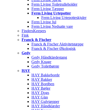
Ferm Living Toiletrulleholder
Ferm Living Tæpper
Ferm Living Urtepotter
Ferm Living Urtepotteskjuler
Ferm Living Jul
Ferm Living Nedsatte vare
FindersKeepers
Fink
Franck & Fischer
Franck & Fischer Aktivitetstæppe
Franck & Fischer Økologisk
Gedy
Gedy Håndklædestang
Gedy Knage
Gedy Toiletbørste
HAY
HAY Bakkeborde
HAY Bakker
HAY Bordben
HAY Bøjler
HAY Dogs
HAY Glas
HAY Gulvtæpper
HAY Håndklæder