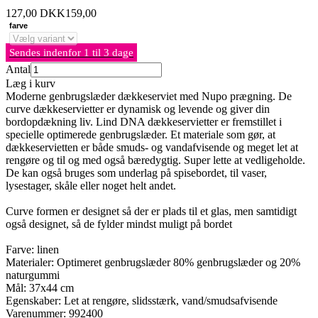
127,00
DKK
159,00
farve
Sendes indenfor 1 til 3 dage
Antal
Læg i kurv
Moderne genbrugslæder dækkeserviet med Nupo prægning. De
curve dækkeservietter er dynamisk og levende og giver din
bordopdækning liv. Lind DNA dækkeservietter er fremstillet i
specielle optimerede genbrugslæder. Et materiale som gør, at
dækkeservietten er både smuds- og vandafvisende og meget let at
rengøre og til og med også bæredygtig. Super lette at vedligeholde.
De kan også bruges som underlag på spisebordet, til vaser,
lysestager, skåle eller noget helt andet.
Curve formen er designet så der er plads til et glas, men samtidigt
også designet, så de fylder mindst muligt på bordet
Farve: linen
Materialer: Optimeret genbrugslæder 80% genbrugslæder og 20%
naturgummi
Mål: 37x44 cm
Egenskaber: Let at rengøre, slidsstærk, vand/smudsafvisende
Varenummer:
992400