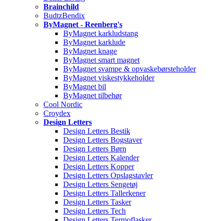
Brainchild
BudtzBendix
ByMagnet - Reenberg's
ByMagnet karkludstang
ByMagnet karklude
ByMagnet knage
ByMagnet smart magnet
ByMagnet svampe & opvaskebørsteholder
ByMagnet viskestykkeholder
ByMagnet bil
ByMagnet tilbehør
Cool Nordic
Croydex
Design Letters
Design Letters Bestik
Design Letters Bogstaver
Design Letters Børn
Design Letters Kalender
Design Letters Kopper
Design Letters Opslagstavler
Design Letters Sengetøj
Design Letters Tallerkener
Design Letters Tasker
Design Letters Tech
Design Letters Termoflasker