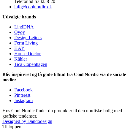
Telefontid fra kl. 8-20
info@coolnordic.dk
Udvalgte brands
LindDNA
Oyoy
Design Letters
Ferm Living
HAY
House Doctor
Kähler
Tica Copenhagen
Bliv inspireret og få gode tilbud fra Cool Nordic via de sociale
medier
Facebook
Pinterest
Instagram
Hos Cool Nordic finder du produkter til den nordiske bolig med
grafiske tendenser.
Designed by Dandodesign
Til toppen