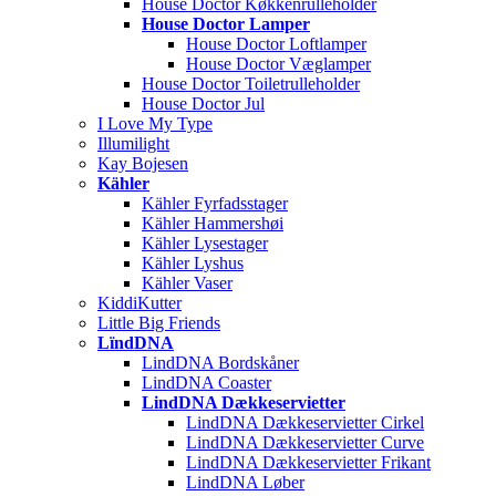
House Doctor Køkkenrulleholder
House Doctor Lamper
House Doctor Loftlamper
House Doctor Væglamper
House Doctor Toiletrulleholder
House Doctor Jul
I Love My Type
Illumilight
Kay Bojesen
Kähler
Kähler Fyrfadsstager
Kähler Hammershøi
Kähler Lysestager
Kähler Lyshus
Kähler Vaser
KiddiKutter
Little Big Friends
LïndDNA
LindDNA Bordskåner
LindDNA Coaster
LindDNA Dækkeservietter
LindDNA Dækkeservietter Cirkel
LindDNA Dækkeservietter Curve
LindDNA Dækkeservietter Frikant
LindDNA Løber