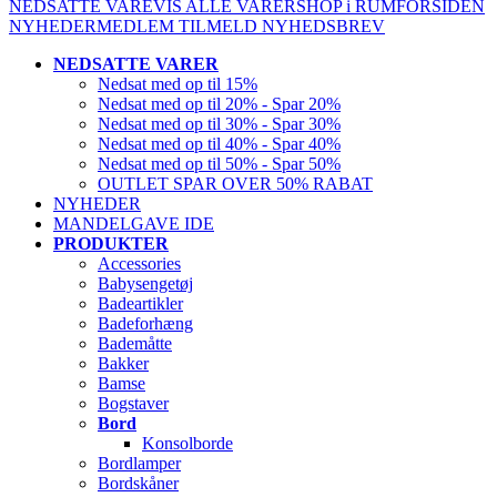
NEDSATTE VARE
VIS ALLE VARER
SHOP i RUM
FORSIDEN
NYHEDER
MEDLEM
TILMELD NYHEDSBREV
NEDSATTE VARER
Nedsat med op til 15%
Nedsat med op til 20% - Spar 20%
Nedsat med op til 30% - Spar 30%
Nedsat med op til 40% - Spar 40%
Nedsat med op til 50% - Spar 50%
OUTLET SPAR OVER 50% RABAT
NYHEDER
MANDELGAVE IDE
PRODUKTER
Accessories
Babysengetøj
Badeartikler
Badeforhæng
Bademåtte
Bakker
Bamse
Bogstaver
Bord
Konsolborde
Bordlamper
Bordskåner