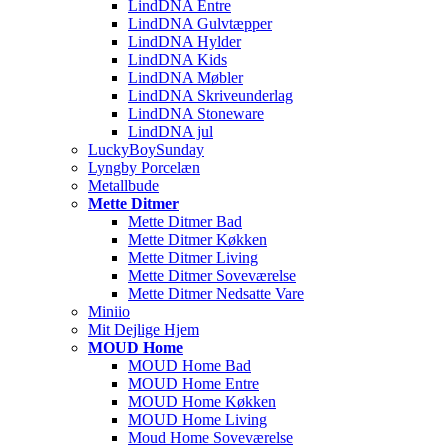
LindDNA Entre
LindDNA Gulvtæpper
LindDNA Hylder
LindDNA Kids
LindDNA Møbler
LindDNA Skriveunderlag
LindDNA Stoneware
LindDNA jul
LuckyBoySunday
Lyngby Porcelæn
Metallbude
Mette Ditmer
Mette Ditmer Bad
Mette Ditmer Køkken
Mette Ditmer Living
Mette Ditmer Soveværelse
Mette Ditmer Nedsatte Vare
Miniio
Mit Dejlige Hjem
MOUD Home
MOUD Home Bad
MOUD Home Entre
MOUD Home Køkken
MOUD Home Living
Moud Home Soveværelse