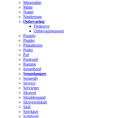
Musemåtte
Måtte
Nattøj
Nøgleringe
Opbevaring
Fletkurve
Opbevaringsposer
Paraply
Plaider
Plakatkunst
Puder
Puf
Puslespil
Ramme
Sengebord
Sengelamper
Sengetøj
Service
Servietter
Skoreol
Skraldespand
Skriveredskab
Skål
Smykker
Sofabord