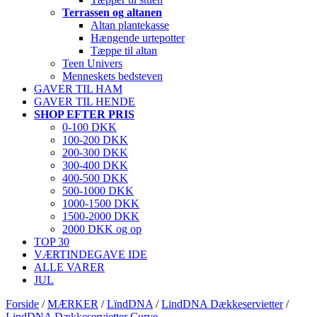
Terrassen og altanen
Altan plantekasse
Hængende urtepotter
Tæppe til altan
Teen Univers
Menneskets bedsteven
GAVER TIL HAM
GAVER TIL HENDE
SHOP EFTER PRIS
0-100 DKK
100-200 DKK
200-300 DKK
300-400 DKK
400-500 DKK
500-1000 DKK
1000-1500 DKK
1500-2000 DKK
2000 DKK og op
TOP 30
VÆRTINDEGAVE IDE
ALLE VARER
JUL
Forside
/
MÆRKER
/
LïndDNA
/
LindDNA Dækkeservietter
/
LindDNA Dækkeservietter Curve