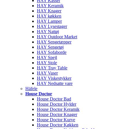
HAY Kasser
HAY Keramik
HAY Knager
HAY køkken
HAY Lamper
HAY Lysestager
HAY Nattøj
HAY Outdoor Market
HAY Sengetæpper
HAY Sengetøj
HAY Sofaborde
HAY Spejl
HAY Stole
HAY Tray Table
HAY Vaser
HAY Viskestykker
HAY Nedsatte vare
Häfele
House Doctor
House Doctor Bad
House Doctor Hylder
House Doctor Keramik
House Doctor Knager
House Doctor Kurve
House Doctor Køkken