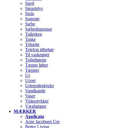
Spejl
Stearinlys
Stole
Sugerør
Sæbe
Sæbedispenser
Tallerken
Taske
Tehætte
Telefon tilbehør
Til vasketøjet
Toiletbørste
Tæppe løber
Tæpper
Ur
Uroer
Urtepotteskjuler
Vandkande
Vaser
Viskestykker
Væglamper
MÆRKER
Applicata
Arne Jacobsen Ure
Better Living