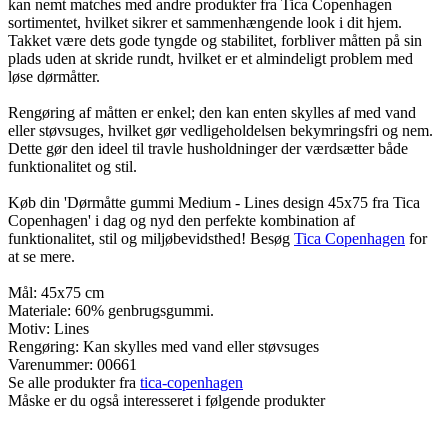
kan nemt matches med andre produkter fra Tica Copenhagen
sortimentet, hvilket sikrer et sammenhængende look i dit hjem.
Takket være dets gode tyngde og stabilitet, forbliver måtten på sin
plads uden at skride rundt, hvilket er et almindeligt problem med
løse dørmåtter.
Rengøring af måtten er enkel; den kan enten skylles af med vand
eller støvsuges, hvilket gør vedligeholdelsen bekymringsfri og nem.
Dette gør den ideel til travle husholdninger der værdsætter både
funktionalitet og stil.
Køb din 'Dørmåtte gummi Medium - Lines design 45x75 fra Tica
Copenhagen' i dag og nyd den perfekte kombination af
funktionalitet, stil og miljøbevidsthed! Besøg
Tica Copenhagen
for
at se mere.
Mål: 45x75 cm
Materiale: 60% genbrugsgummi.
Motiv: Lines
Rengøring: Kan skylles med vand eller støvsuges
Varenummer:
00661
Se alle produkter fra
tica-copenhagen
Måske er du også interesseret i følgende produkter