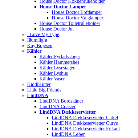
House Doctor Køkkenrulleholder
House Doctor Lamper
House Doctor Loftlamper
House Doctor Væglamper
House Doctor Toiletrulleholder
House Doctor Jul
I Love My Type
Illumilight
Kay Bojesen
Kähler
Kähler Fyrfadsstager
Kähler Hammershøi
Kähler Lysestager
Kähler Lyshus
Kähler Vaser
KiddiKutter
Little Big Friends
LïndDNA
LindDNA Bordskåner
LindDNA Coaster
LindDNA Dækkeservietter
LindDNA Dækkeservietter Cirkel
LindDNA Dækkeservietter Curve
LindDNA Dækkeservietter Frikant
LindDNA Løber