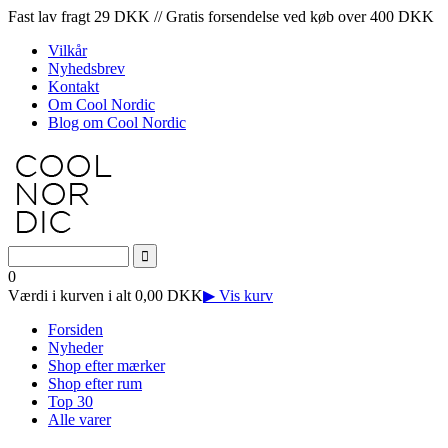
Fast lav fragt 29 DKK // Gratis forsendelse ved køb over 400 DKK
Vilkår
Nyhedsbrev
Kontakt
Om Cool Nordic
Blog om Cool Nordic
0
Værdi i kurven i alt 0,00 DKK
▶ Vis kurv
Forsiden
Nyheder
Shop efter mærker
Shop efter rum
Top 30
Alle varer