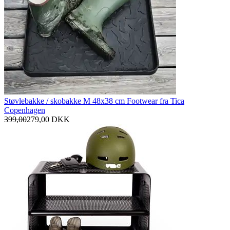
Støvlebakke / skobakke M 48x38 cm Footwear fra Tica
Copenhagen
399,00
279,00
DKK