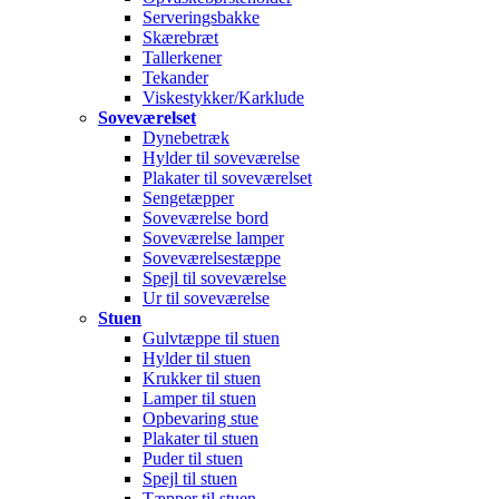
Serveringsbakke
Skærebræt
Tallerkener
Tekander
Viskestykker/Karklude
Soveværelset
Dynebetræk
Hylder til soveværelse
Plakater til soveværelset
Sengetæpper
Soveværelse bord
Soveværelse lamper
Soveværelsestæppe
Spejl til soveværelse
Ur til soveværelse
Stuen
Gulvtæppe til stuen
Hylder til stuen
Krukker til stuen
Lamper til stuen
Opbevaring stue
Plakater til stuen
Puder til stuen
Spejl til stuen
Tæpper til stuen