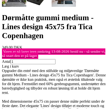
Dørmåtte gummi medium -
Lines design 45x75 fra Tica
Copenhagen
349,00
DKK
Varen er på lager igen omkring 13-08-2026 bestil nu - så sender vi,
så snart den er på lager
Antal
Læg i kurv
Opgrader din entré med den stilfulde og miljøvenlige 'Dørmåtte
gummi Medium - Lines design 45x75 fra Tica Copenhagen'. Denne
dørmåtte er ikke kun praktisk, men også et æstetisk tiltalende valg
for dit hjem. Fremstillet med 60% genbrugsgummi, understøtter den
bæredygtighed og tilbyder en robust løsning til at holde dit hjem
rent.
Med dimensionerne 45x75 cm passer denne måtte perfekt under de
fleste døre. Det elegante 'Lines' design tilføjer et moderne touch og