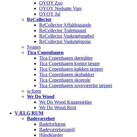
OYOY Zoo
OYOY Nedsatte Vare
OYOY Jul
ReCollector
ReCollector Affaldsspande
ReCollector Toiletspand
ReCollector Vasketøjsmøbel
ReCollector Vasketøjspose
Svanes
Tica Copenhagen
Tica Copenhagen dørmåtter
Tica Copenhagen kontor tæppe
Tica Copenhagen køkken tæpper
Tica Copenhagen skobakker
Tica Copenhagen skoreole
Tica Copenhagen soveværelse tæpper
w:form
We Do Wood
We Do Wood Knagerække
We Do Wood Reol
VÆLG RUM
Badeværelset
Badeforhæng
Badeværelsesspejl
Håndklæder