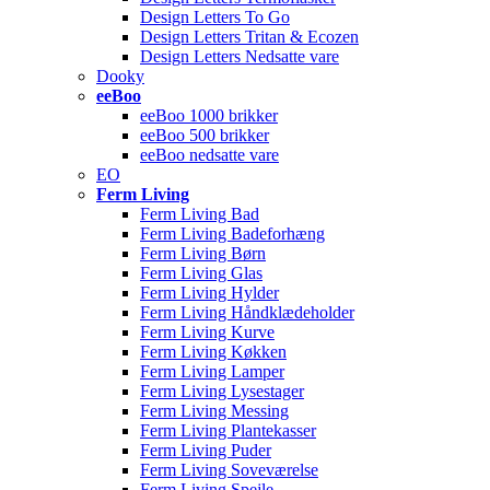
Design Letters To Go
Design Letters Tritan & Ecozen
Design Letters Nedsatte vare
Dooky
eeBoo
eeBoo 1000 brikker
eeBoo 500 brikker
eeBoo nedsatte vare
EO
Ferm Living
Ferm Living Bad
Ferm Living Badeforhæng
Ferm Living Børn
Ferm Living Glas
Ferm Living Hylder
Ferm Living Håndklædeholder
Ferm Living Kurve
Ferm Living Køkken
Ferm Living Lamper
Ferm Living Lysestager
Ferm Living Messing
Ferm Living Plantekasser
Ferm Living Puder
Ferm Living Soveværelse
Ferm Living Spejle