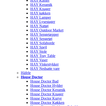
HAY Kasser
HAY Keramik
HAY Knager
HAY køkken
HAY Lamper
HAY Lysestager
HAY Nattøj
HAY Outdoor Market
HAY Sengetæpper
HAY Sengetøj
HAY Sofaborde
HAY Spejl
HAY Stole
HAY Tray Table
HAY Vaser
HAY Viskestykker
HAY Nedsatte vare
Häfele
House Doctor
House Doctor Bad
House Doctor Hylder
House Doctor Keramik
House Doctor Knager
House Doctor Kurve
House Doctor Køkken