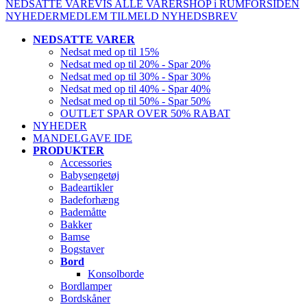
NEDSATTE VARE
VIS ALLE VARER
SHOP i RUM
FORSIDEN
NYHEDER
MEDLEM
TILMELD NYHEDSBREV
NEDSATTE VARER
Nedsat med op til 15%
Nedsat med op til 20% - Spar 20%
Nedsat med op til 30% - Spar 30%
Nedsat med op til 40% - Spar 40%
Nedsat med op til 50% - Spar 50%
OUTLET SPAR OVER 50% RABAT
NYHEDER
MANDELGAVE IDE
PRODUKTER
Accessories
Babysengetøj
Badeartikler
Badeforhæng
Bademåtte
Bakker
Bamse
Bogstaver
Bord
Konsolborde
Bordlamper
Bordskåner