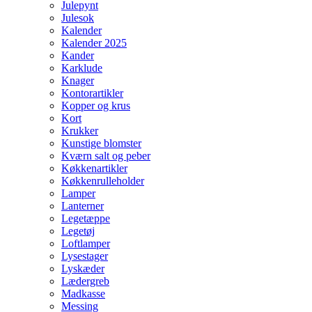
Julepynt
Julesok
Kalender
Kalender 2025
Kander
Karklude
Knager
Kontorartikler
Kopper og krus
Kort
Krukker
Kunstige blomster
Kværn salt og peber
Køkkenartikler
Køkkenrulleholder
Lamper
Lanterner
Legetæppe
Legetøj
Loftlamper
Lysestager
Lyskæder
Lædergreb
Madkasse
Messing