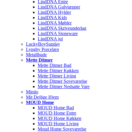
LindDNA Entre
LindDNA Gulvtæpper
LindDNA Hylder
LindDNA Kids
LindDNA Møbler
LindDNA Skriveunderlag
LindDNA Stoneware
LindDNA jul
LuckyBoySunday
Lyngby Porcelæn
Metallbude
Mette Ditmer
Mette Ditmer Bad
Mette Ditmer Køkken
Mette Ditmer Living
Mette Ditmer Soveværelse
Mette Ditmer Nedsatte Vare
Miniio
Mit Dejlige Hjem
MOUD Home
MOUD Home Bad
MOUD Home Entre
MOUD Home Køkken
MOUD Home Living
Moud Home Soveværelse