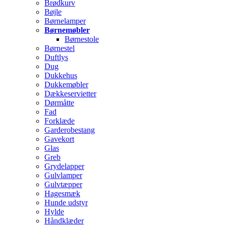
Brødkurv
Bøjle
Børnelamper
Børnemøbler
Børnestole
Børnestel
Duftlys
Dug
Dukkehus
Dukkemøbler
Dækkeservietter
Dørmåtte
Fad
Forklæde
Garderobestang
Gavekort
Glas
Greb
Grydelapper
Gulvlamper
Gulvtæpper
Hagesmæk
Hunde udstyr
Hylde
Håndklæder