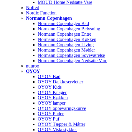
MOUD Home Nedsatte Vare
Nofred
Nordic Function
Normann Copenhagen
Normann Copenhagen Bad
Normann Copenhagen Belysning
Normann Copenhagen Entre
Normann Copenhagen Køkken
Normann Copenhagen Living
Normann Copenhagen Møbler
Normann Copenhagen Soveværelse
Normann Copenhagen Nedsatte Vare
nuuroo
OYOY
OYOY Bad
OYOY Dækkeservietter
OYOY Kids
OYOY Knager
OYOY Køkken
OYOY lamper
OYOY opbevaringskurve
OYOY Puder
OYOY Puf
OYOY Tæpper & Måtter
OYOY Viskestykker