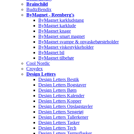
Brainchild
BudtzBendix
ByMagnet - Reenberg's
ByMagnet karkludstang
ByMagnet karklude
ByMagnet knage
ByMagnet smart magnet
ByMagnet svampe & opvaskebørsteholder
ByMagnet viskestykkeholder
ByMagnet bil
ByMagnet tilbehør
Cool Nordic
Croydex
Design Letters
Design Letters Bestik
Design Letters Bogstaver
Design Letters Børn
Design Letters Kalender
Design Letters Kopper
Design Letters Opslagstavler
Design Letters Sengetøj
Design Letters Tallerkener
Design Letters Tasker
Design Letters Tech
Design Letters Termoflasker