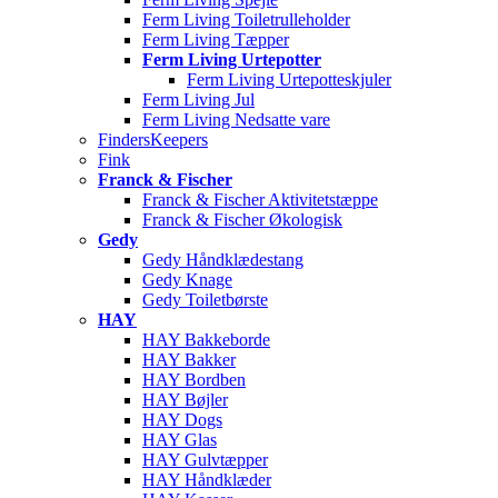
Ferm Living Toiletrulleholder
Ferm Living Tæpper
Ferm Living Urtepotter
Ferm Living Urtepotteskjuler
Ferm Living Jul
Ferm Living Nedsatte vare
FindersKeepers
Fink
Franck & Fischer
Franck & Fischer Aktivitetstæppe
Franck & Fischer Økologisk
Gedy
Gedy Håndklædestang
Gedy Knage
Gedy Toiletbørste
HAY
HAY Bakkeborde
HAY Bakker
HAY Bordben
HAY Bøjler
HAY Dogs
HAY Glas
HAY Gulvtæpper
HAY Håndklæder