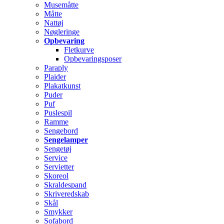
Musemåtte
Måtte
Nattøj
Nøgleringe
Opbevaring
Fletkurve
Opbevaringsposer
Paraply
Plaider
Plakatkunst
Puder
Puf
Puslespil
Ramme
Sengebord
Sengelamper
Sengetøj
Service
Servietter
Skoreol
Skraldespand
Skriveredskab
Skål
Smykker
Sofabord