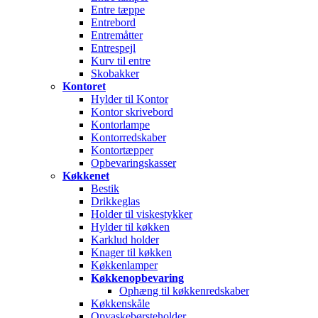
Entre tæppe
Entrebord
Entremåtter
Entrespejl
Kurv til entre
Skobakker
Kontoret
Hylder til Kontor
Kontor skrivebord
Kontorlampe
Kontorredskaber
Kontortæpper
Opbevaringskasser
Køkkenet
Bestik
Drikkeglas
Holder til viskestykker
Hylder til køkken
Karklud holder
Knager til køkken
Køkkenlamper
Køkkenopbevaring
Ophæng til køkkenredskaber
Køkkenskåle
Opvaskebørsteholder