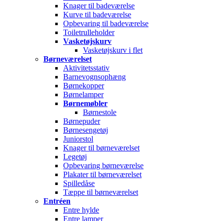
Knager til badeværelse
Kurve til badeværelse
Opbevaring til badeværelse
Toiletrulleholder
Vasketøjskurv
Vasketøjskurv i flet
Børneværelset
Aktivitetsstativ
Barnevognsophæng
Børnekopper
Børnelamper
Børnemøbler
Børnestole
Børnepuder
Børnesengetøj
Juniorstol
Knager til børneværelset
Legetøj
Opbevaring børneværelse
Plakater til børneværelset
Spilledåse
Tæppe til børneværelset
Entréen
Entre hylde
Entre lamper