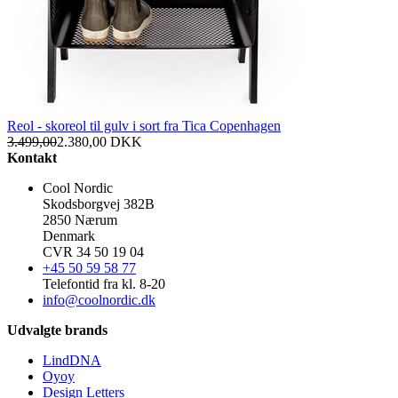
Reol - skoreol til gulv i sort fra Tica Copenhagen
3.499,00
2.380,00
DKK
Kontakt
Cool Nordic
Skodsborgvej 382B
2850 Nærum
Denmark
CVR 34 50 19 04
+45 50 59 58 77
Telefontid fra kl. 8-20
info@coolnordic.dk
Udvalgte brands
LindDNA
Oyoy
Design Letters