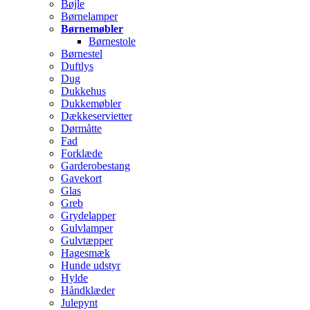
Bøjle
Børnelamper
Børnemøbler
Børnestole
Børnestel
Duftlys
Dug
Dukkehus
Dukkemøbler
Dækkeservietter
Dørmåtte
Fad
Forklæde
Garderobestang
Gavekort
Glas
Greb
Grydelapper
Gulvlamper
Gulvtæpper
Hagesmæk
Hunde udstyr
Hylde
Håndklæder
Julepynt