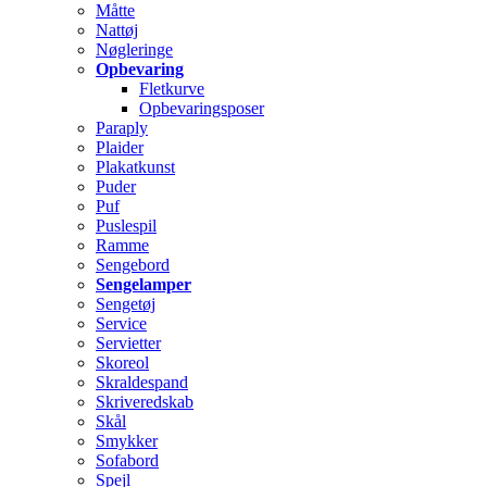
Måtte
Nattøj
Nøgleringe
Opbevaring
Fletkurve
Opbevaringsposer
Paraply
Plaider
Plakatkunst
Puder
Puf
Puslespil
Ramme
Sengebord
Sengelamper
Sengetøj
Service
Servietter
Skoreol
Skraldespand
Skriveredskab
Skål
Smykker
Sofabord
Spejl