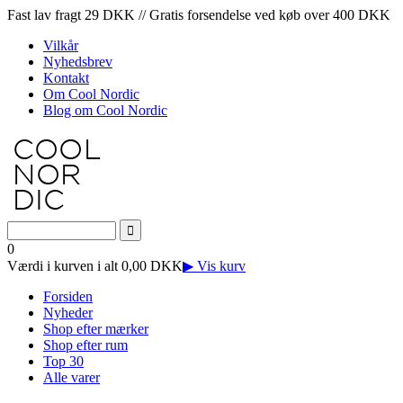
Fast lav fragt 29 DKK // Gratis forsendelse ved køb over 400 DKK
Vilkår
Nyhedsbrev
Kontakt
Om Cool Nordic
Blog om Cool Nordic
0
Værdi i kurven i alt 0,00 DKK
▶ Vis kurv
Forsiden
Nyheder
Shop efter mærker
Shop efter rum
Top 30
Alle varer