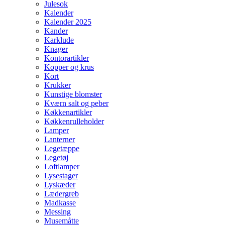
Julesok
Kalender
Kalender 2025
Kander
Karklude
Knager
Kontorartikler
Kopper og krus
Kort
Krukker
Kunstige blomster
Kværn salt og peber
Køkkenartikler
Køkkenrulleholder
Lamper
Lanterner
Legetæppe
Legetøj
Loftlamper
Lysestager
Lyskæder
Lædergreb
Madkasse
Messing
Musemåtte