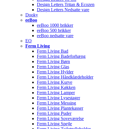
Design Letters Tritan & Ecozen
Design Letters Nedsatte vare
Dooky
eeBoo
eeBoo 1000 brikker
eeBoo 500 brikker
eeBoo nedsatte vare
EO
Ferm Living
Ferm Living Bad
Ferm Living Badeforhæng
Ferm Living Børn
Ferm Living Glas
Ferm Living Hylder
Ferm Living Håndklædeholder
Ferm Living Kurve
Ferm Living Køkken
Ferm Living Lamper
Ferm Living Lysestager
Ferm Living Messing
Ferm Living Plantekasser
Ferm Living Puder
Ferm Living Soveværelse
Ferm Living Spejle
Ferm Living Toiletrulleholder