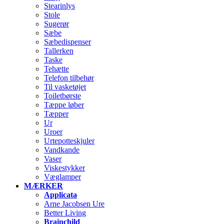
Stearinlys
Stole
Sugerør
Sæbe
Sæbedispenser
Tallerken
Taske
Tehætte
Telefon tilbehør
Til vasketøjet
Toiletbørste
Tæppe løber
Tæpper
Ur
Uroer
Urtepotteskjuler
Vandkande
Vaser
Viskestykker
Væglamper
MÆRKER
Applicata
Arne Jacobsen Ure
Better Living
Brainchild