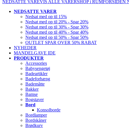
NEDSATTE VARE
VIS ALLE VARER
SHOP i RUM
FORSIDEN
NEDSATTE VARER
Nedsat med op til 15%
Nedsat med op til 20% - Spar 20%
Nedsat med op til 30% - Spar 30%
Nedsat med op til 40% - Spar 40%
Nedsat med op til 50% - Spar 50%
OUTLET SPAR OVER 50% RABAT
NYHEDER
MANDELGAVE IDE
PRODUKTER
Accessories
Babysengetøj
Badeartikler
Badeforhæng
Bademåtte
Bakker
Bamse
Bogstaver
Bord
Konsolborde
Bordlamper
Bordskåner
Brødkurv