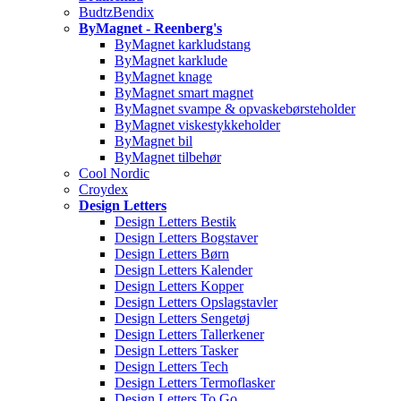
BudtzBendix
ByMagnet - Reenberg's
ByMagnet karkludstang
ByMagnet karklude
ByMagnet knage
ByMagnet smart magnet
ByMagnet svampe & opvaskebørsteholder
ByMagnet viskestykkeholder
ByMagnet bil
ByMagnet tilbehør
Cool Nordic
Croydex
Design Letters
Design Letters Bestik
Design Letters Bogstaver
Design Letters Børn
Design Letters Kalender
Design Letters Kopper
Design Letters Opslagstavler
Design Letters Sengetøj
Design Letters Tallerkener
Design Letters Tasker
Design Letters Tech
Design Letters Termoflasker
Design Letters To Go