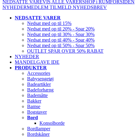
NEDSATTE VARE
VIS ALLE VARER
SHOP i RUM
FORSIDEN
NYHEDER
MEDLEM
TILMELD NYHEDSBREV
NEDSATTE VARER
Nedsat med op til 15%
Nedsat med op til 20% - Spar 20%
Nedsat med op til 30% - Spar 30%
Nedsat med op til 40% - Spar 40%
Nedsat med op til 50% - Spar 50%
OUTLET SPAR OVER 50% RABAT
NYHEDER
MANDELGAVE IDE
PRODUKTER
Accessories
Babysengetøj
Badeartikler
Badeforhæng
Bademåtte
Bakker
Bamse
Bogstaver
Bord
Konsolborde
Bordlamper
Bordskåner