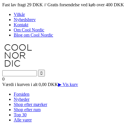
Fast lav fragt 29 DKK // Gratis forsendelse ved køb over 400 DKK
Vilkår
Nyhedsbrev
Kontakt
Om Cool Nordic
Blog om Cool Nordic
0
Værdi i kurven i alt 0,00 DKK
▶ Vis kurv
Forsiden
Nyheder
Shop efter mærker
Shop efter rum
Top 30
Alle varer