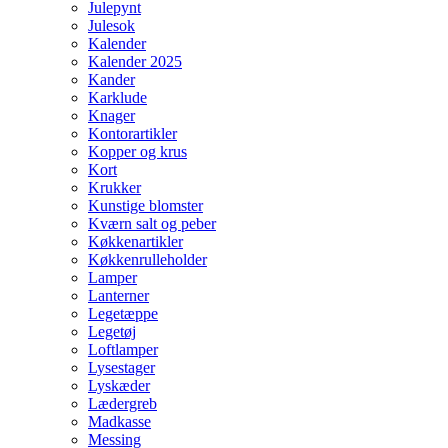
Julepynt
Julesok
Kalender
Kalender 2025
Kander
Karklude
Knager
Kontorartikler
Kopper og krus
Kort
Krukker
Kunstige blomster
Kværn salt og peber
Køkkenartikler
Køkkenrulleholder
Lamper
Lanterner
Legetæppe
Legetøj
Loftlamper
Lysestager
Lyskæder
Lædergreb
Madkasse
Messing