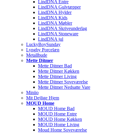
LindDNA Entre
LindDNA Gulvtæpper
LindDNA Hylder
LindDNA Kids
LindDNA Møbler
LindDNA Skriveunderlag
LindDNA Stoneware
LindDNA jul
LuckyBoySunday
Lyngby Porcelæn
Metallbude
Mette Ditmer
Mette Ditmer Bad
Mette Ditmer Køkken
Mette Ditmer Living
Mette Ditmer Soveværelse
Mette Ditmer Nedsatte Vare
Miniio
Mit Dejlige Hjem
MOUD Home
MOUD Home Bad
MOUD Home Entre
MOUD Home Køkken
MOUD Home Living
Moud Home Soveværelse