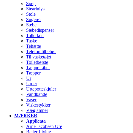
Spejl
Stearinlys
Stole
Sugerør
Sæbe
Sæbedispenser
Tallerken
Taske
Tehætte
Telefon tilbehør
Til vasketøjet
Toiletbørste
Tæppe løber
Tæpper
Ur
Uroer
Urtepotteskjuler
Vandkande
Vaser
Viskestykker
Væglamper
MÆRKER
Applicata
Arne Jacobsen Ure
Better Living