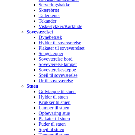
Serveringsbakke
Skærebræt
Tallerkener
Tekander
Viskestykker/Karklude
Soveværelset
Dynebetræk
Hylder til soveværelse
Plakater til soveværelset
Sengetæpper
Soveværelse bord
Soveværelse lamper
Soveværelsestæppe
Spejl til soveværelse
Ur til soveværelse
Stuen
Gulvtæppe til stuen
Hylder til stuen
Krukker til stuen
Lamper til stuen
Opbevaring stue
Plakater til stuen
Puder til stuen
Spejl til stuen
Tæpper til stuen