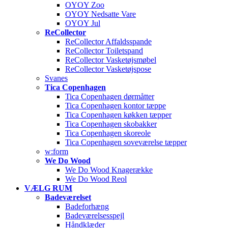
OYOY Zoo
OYOY Nedsatte Vare
OYOY Jul
ReCollector
ReCollector Affaldsspande
ReCollector Toiletspand
ReCollector Vasketøjsmøbel
ReCollector Vasketøjspose
Svanes
Tica Copenhagen
Tica Copenhagen dørmåtter
Tica Copenhagen kontor tæppe
Tica Copenhagen køkken tæpper
Tica Copenhagen skobakker
Tica Copenhagen skoreole
Tica Copenhagen soveværelse tæpper
w:form
We Do Wood
We Do Wood Knagerække
We Do Wood Reol
VÆLG RUM
Badeværelset
Badeforhæng
Badeværelsesspejl
Håndklæder