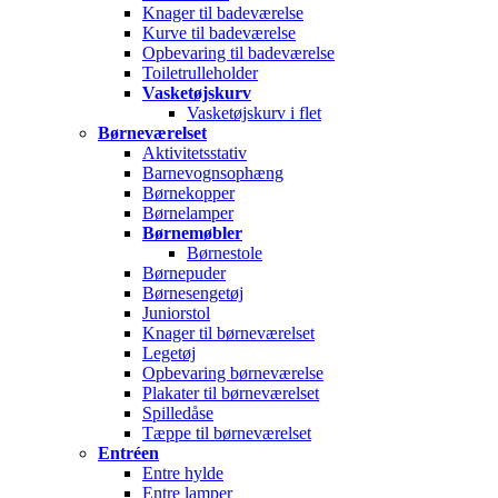
Knager til badeværelse
Kurve til badeværelse
Opbevaring til badeværelse
Toiletrulleholder
Vasketøjskurv
Vasketøjskurv i flet
Børneværelset
Aktivitetsstativ
Barnevognsophæng
Børnekopper
Børnelamper
Børnemøbler
Børnestole
Børnepuder
Børnesengetøj
Juniorstol
Knager til børneværelset
Legetøj
Opbevaring børneværelse
Plakater til børneværelset
Spilledåse
Tæppe til børneværelset
Entréen
Entre hylde
Entre lamper