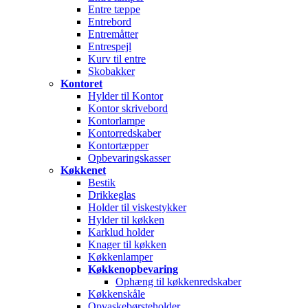
Entre tæppe
Entrebord
Entremåtter
Entrespejl
Kurv til entre
Skobakker
Kontoret
Hylder til Kontor
Kontor skrivebord
Kontorlampe
Kontorredskaber
Kontortæpper
Opbevaringskasser
Køkkenet
Bestik
Drikkeglas
Holder til viskestykker
Hylder til køkken
Karklud holder
Knager til køkken
Køkkenlamper
Køkkenopbevaring
Ophæng til køkkenredskaber
Køkkenskåle
Opvaskebørsteholder