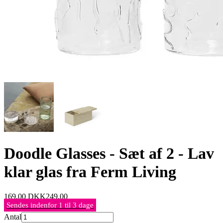
Doodle Glasses - Sæt af 2 - Lav
klar glas fra Ferm Living
169,00
DKK
249,00
Sendes indenfor 1 til 3 dage
Antal