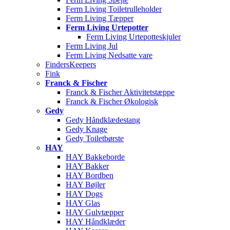
Ferm Living Toiletrulleholder
Ferm Living Tæpper
Ferm Living Urtepotter
Ferm Living Urtepotteskjuler
Ferm Living Jul
Ferm Living Nedsatte vare
FindersKeepers
Fink
Franck & Fischer
Franck & Fischer Aktivitetstæppe
Franck & Fischer Økologisk
Gedy
Gedy Håndklædestang
Gedy Knage
Gedy Toiletbørste
HAY
HAY Bakkeborde
HAY Bakker
HAY Bordben
HAY Bøjler
HAY Dogs
HAY Glas
HAY Gulvtæpper
HAY Håndklæder