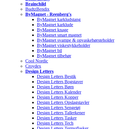
Brainchild
BudtzBendix
ByMagnet - Reenberg's
ByMagnet karkludstang
ByMagnet karklude
ByMagnet knage
ByMagnet smart magnet
ByMagnet svampe & opvaskebørsteholder
ByMagnet viskestykkeholder
ByMagnet bil
ByMagnet tilbehør
Cool Nordic
Croydex
Design Letters
Design Letters Bestik
Design Letters Bogstaver
Design Letters Børn
Design Letters Kalender
Design Letters Kopper
Design Letters Opslagstavler
Design Letters Sengetøj
Design Letters Tallerkener
Design Letters Tasker
Design Letters Tech
Design Letters Termoflasker