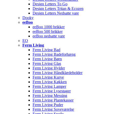
Design Letters To Go
Design Letters Tritan & Ecozen
Design Letters Nedsatte vare
Dooky
eeBoo
eeBoo 1000 brikker
eeBoo 500 brikker
eeBoo nedsatte vare
EO
Ferm Living
Ferm Living Bad
Ferm Living Badeforhæng
Ferm Living Børn
Ferm Living Glas
Ferm Living Hylder
Ferm Living Håndklædeholder
Ferm Living Kurve
Ferm Living Køkken
Ferm Living Lamper
Ferm Living Lysestager
Ferm Living Messing
Ferm Living Plantekasser
Ferm Living Puder
Ferm Living Soveværelse
Ferm Living Spejle