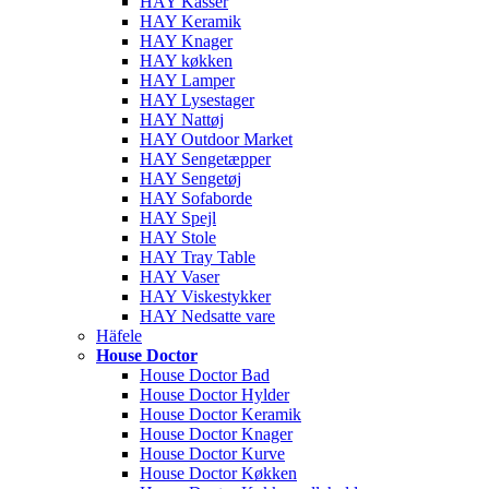
HAY Kasser
HAY Keramik
HAY Knager
HAY køkken
HAY Lamper
HAY Lysestager
HAY Nattøj
HAY Outdoor Market
HAY Sengetæpper
HAY Sengetøj
HAY Sofaborde
HAY Spejl
HAY Stole
HAY Tray Table
HAY Vaser
HAY Viskestykker
HAY Nedsatte vare
Häfele
House Doctor
House Doctor Bad
House Doctor Hylder
House Doctor Keramik
House Doctor Knager
House Doctor Kurve
House Doctor Køkken