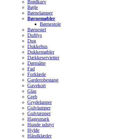
Brødkurv
Bøjle
Børnelamper
Børnemøbler
Børnestole
Børnestel
Duftlys
Dug
Dukkehus
Dukkemøbler
Dækkeservietter
Dørmåtte
Fad
Forklæde
Garderobestang
Gavekort
Glas
Greb
Grydelapper
Gulvlamper
Gulvtæpper
Hagesmæk
Hunde udstyr
Hylde
Håndklæder