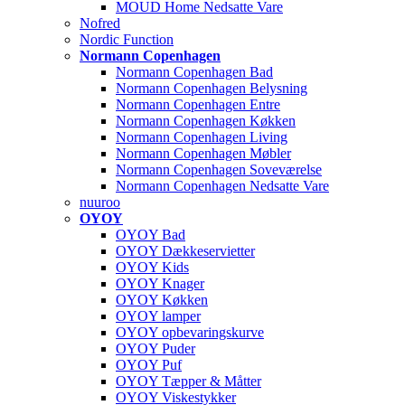
MOUD Home Nedsatte Vare
Nofred
Nordic Function
Normann Copenhagen
Normann Copenhagen Bad
Normann Copenhagen Belysning
Normann Copenhagen Entre
Normann Copenhagen Køkken
Normann Copenhagen Living
Normann Copenhagen Møbler
Normann Copenhagen Soveværelse
Normann Copenhagen Nedsatte Vare
nuuroo
OYOY
OYOY Bad
OYOY Dækkeservietter
OYOY Kids
OYOY Knager
OYOY Køkken
OYOY lamper
OYOY opbevaringskurve
OYOY Puder
OYOY Puf
OYOY Tæpper & Måtter
OYOY Viskestykker