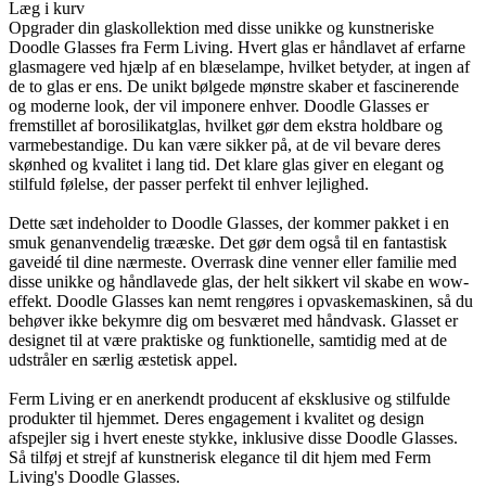
Læg i kurv
Opgrader din glaskollektion med disse unikke og kunstneriske
Doodle Glasses fra Ferm Living. Hvert glas er håndlavet af erfarne
glasmagere ved hjælp af en blæselampe, hvilket betyder, at ingen af
de to glas er ens. De unikt bølgede mønstre skaber et fascinerende
og moderne look, der vil imponere enhver. Doodle Glasses er
fremstillet af borosilikatglas, hvilket gør dem ekstra holdbare og
varmebestandige. Du kan være sikker på, at de vil bevare deres
skønhed og kvalitet i lang tid. Det klare glas giver en elegant og
stilfuld følelse, der passer perfekt til enhver lejlighed.
Dette sæt indeholder to Doodle Glasses, der kommer pakket i en
smuk genanvendelig trææske. Det gør dem også til en fantastisk
gaveidé til dine nærmeste. Overrask dine venner eller familie med
disse unikke og håndlavede glas, der helt sikkert vil skabe en wow-
effekt. Doodle Glasses kan nemt rengøres i opvaskemaskinen, så du
behøver ikke bekymre dig om besværet med håndvask. Glasset er
designet til at være praktiske og funktionelle, samtidig med at de
udstråler en særlig æstetisk appel.
Ferm Living er en anerkendt producent af eksklusive og stilfulde
produkter til hjemmet. Deres engagement i kvalitet og design
afspejler sig i hvert eneste stykke, inklusive disse Doodle Glasses.
Så tilføj et strejf af kunstnerisk elegance til dit hjem med Ferm
Living's Doodle Glasses.