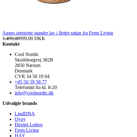
Agnes urtepotte stander lav i flettet rattan fra Ferm Living
1.499,00
999,00
DKK
Kontakt
Cool Nordic
Skodsborgvej 382B
2850 Nærum
Denmark
CVR 34 50 19 04
+45 50 59 58 77
Telefontid fra kl. 8-20
info@coolnordic.dk
Udvalgte brands
LindDNA
Oyoy
Design Letters
Ferm Living
HAY