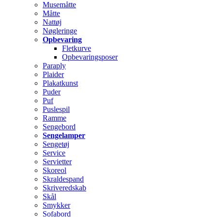
Musemåtte
Måtte
Nattøj
Nøgleringe
Opbevaring
Fletkurve
Opbevaringsposer
Paraply
Plaider
Plakatkunst
Puder
Puf
Puslespil
Ramme
Sengebord
Sengelamper
Sengetøj
Service
Servietter
Skoreol
Skraldespand
Skriveredskab
Skål
Smykker
Sofabord