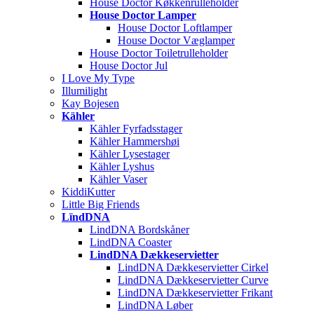
House Doctor Køkkenrulleholder
House Doctor Lamper
House Doctor Loftlamper
House Doctor Væglamper
House Doctor Toiletrulleholder
House Doctor Jul
I Love My Type
Illumilight
Kay Bojesen
Kähler
Kähler Fyrfadsstager
Kähler Hammershøi
Kähler Lysestager
Kähler Lyshus
Kähler Vaser
KiddiKutter
Little Big Friends
LïndDNA
LindDNA Bordskåner
LindDNA Coaster
LindDNA Dækkeservietter
LindDNA Dækkeservietter Cirkel
LindDNA Dækkeservietter Curve
LindDNA Dækkeservietter Frikant
LindDNA Løber