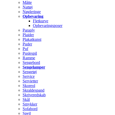
Måtte
Nattøj
Nøgleringe
Opbevaring
Fletkurve
Opbevaringsposer
Paraply
Plaider
Plakatkunst
Puder
Puf
Puslespil
Ramme
Sengebord
Sengelamper
Sengetøj
Service
Servietter
Skoreol
Skraldespand
Skriveredskab
Skål
Smykker
Sofabord
Spejl