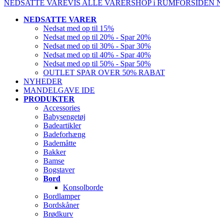
NEDSATTE VARE
VIS ALLE VARER
SHOP i RUM
FORSIDEN
NEDSATTE VARER
Nedsat med op til 15%
Nedsat med op til 20% - Spar 20%
Nedsat med op til 30% - Spar 30%
Nedsat med op til 40% - Spar 40%
Nedsat med op til 50% - Spar 50%
OUTLET SPAR OVER 50% RABAT
NYHEDER
MANDELGAVE IDE
PRODUKTER
Accessories
Babysengetøj
Badeartikler
Badeforhæng
Bademåtte
Bakker
Bamse
Bogstaver
Bord
Konsolborde
Bordlamper
Bordskåner
Brødkurv