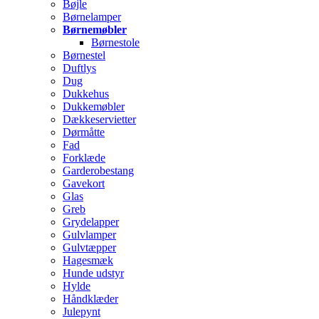
Bøjle
Børnelamper
Børnemøbler
Børnestole
Børnestel
Duftlys
Dug
Dukkehus
Dukkemøbler
Dækkeservietter
Dørmåtte
Fad
Forklæde
Garderobestang
Gavekort
Glas
Greb
Grydelapper
Gulvlamper
Gulvtæpper
Hagesmæk
Hunde udstyr
Hylde
Håndklæder
Julepynt