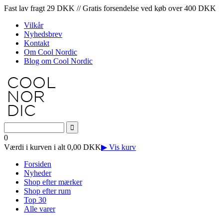
Fast lav fragt 29 DKK // Gratis forsendelse ved køb over 400 DKK
Vilkår
Nyhedsbrev
Kontakt
Om Cool Nordic
Blog om Cool Nordic
0
Værdi i kurven i alt 0,00 DKK
▶ Vis kurv
Forsiden
Nyheder
Shop efter mærker
Shop efter rum
Top 30
Alle varer