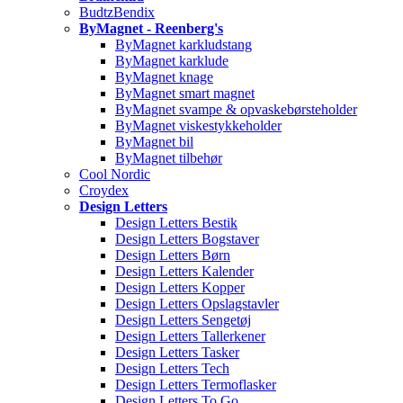
BudtzBendix
ByMagnet - Reenberg's
ByMagnet karkludstang
ByMagnet karklude
ByMagnet knage
ByMagnet smart magnet
ByMagnet svampe & opvaskebørsteholder
ByMagnet viskestykkeholder
ByMagnet bil
ByMagnet tilbehør
Cool Nordic
Croydex
Design Letters
Design Letters Bestik
Design Letters Bogstaver
Design Letters Børn
Design Letters Kalender
Design Letters Kopper
Design Letters Opslagstavler
Design Letters Sengetøj
Design Letters Tallerkener
Design Letters Tasker
Design Letters Tech
Design Letters Termoflasker
Design Letters To Go