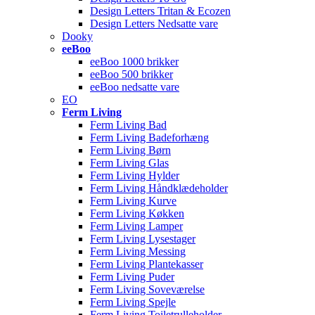
Design Letters Tritan & Ecozen
Design Letters Nedsatte vare
Dooky
eeBoo
eeBoo 1000 brikker
eeBoo 500 brikker
eeBoo nedsatte vare
EO
Ferm Living
Ferm Living Bad
Ferm Living Badeforhæng
Ferm Living Børn
Ferm Living Glas
Ferm Living Hylder
Ferm Living Håndklædeholder
Ferm Living Kurve
Ferm Living Køkken
Ferm Living Lamper
Ferm Living Lysestager
Ferm Living Messing
Ferm Living Plantekasser
Ferm Living Puder
Ferm Living Soveværelse
Ferm Living Spejle
Ferm Living Toiletrulleholder