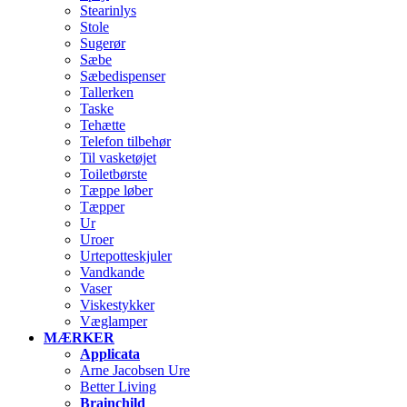
Stearinlys
Stole
Sugerør
Sæbe
Sæbedispenser
Tallerken
Taske
Tehætte
Telefon tilbehør
Til vasketøjet
Toiletbørste
Tæppe løber
Tæpper
Ur
Uroer
Urtepotteskjuler
Vandkande
Vaser
Viskestykker
Væglamper
MÆRKER
Applicata
Arne Jacobsen Ure
Better Living
Brainchild