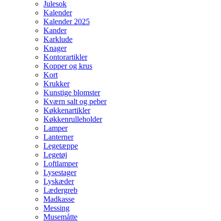
Julesok
Kalender
Kalender 2025
Kander
Karklude
Knager
Kontorartikler
Kopper og krus
Kort
Krukker
Kunstige blomster
Kværn salt og peber
Køkkenartikler
Køkkenrulleholder
Lamper
Lanterner
Legetæppe
Legetøj
Loftlamper
Lysestager
Lyskæder
Lædergreb
Madkasse
Messing
Musemåtte