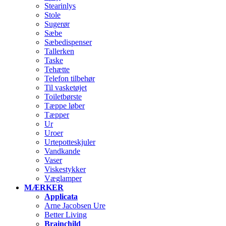
Stearinlys
Stole
Sugerør
Sæbe
Sæbedispenser
Tallerken
Taske
Tehætte
Telefon tilbehør
Til vasketøjet
Toiletbørste
Tæppe løber
Tæpper
Ur
Uroer
Urtepotteskjuler
Vandkande
Vaser
Viskestykker
Væglamper
MÆRKER
Applicata
Arne Jacobsen Ure
Better Living
Brainchild