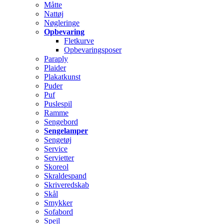
Måtte
Nattøj
Nøgleringe
Opbevaring
Fletkurve
Opbevaringsposer
Paraply
Plaider
Plakatkunst
Puder
Puf
Puslespil
Ramme
Sengebord
Sengelamper
Sengetøj
Service
Servietter
Skoreol
Skraldespand
Skriveredskab
Skål
Smykker
Sofabord
Spejl