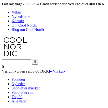
Fast lav fragt 29 DKK // Gratis forsendelse ved køb over 400 DKK
Vilkår
Nyhedsbrev
Kontakt
Om Cool Nordic
Blog om Cool Nordic
0
Værdi i kurven i alt 0,00 DKK
▶ Vis kurv
Forsiden
Nyheder
Shop efter mærker
Shop efter rum
Top 30
Alle varer