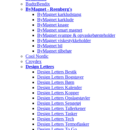
BudtzBendix
ByMagnet - Reenberg's
ByMagnet karkludstang
ByMagnet karklude
ByMagnet knage
ByMagnet smart magnet
ByMagnet svampe & opvaskebørsteholder
ByMagnet viskestykkeholder
ByMagnet bil
ByMagnet tilbehør
Cool Nordic
Croydex
Design Letters
Design Letters Bestik
Design Letters Bogstaver
Design Letters Børn
Design Letters Kalender
Design Letters Kopper
Design Letters Opslagstavler
Design Letters Sengetøj
Design Letters Tallerkener
Design Letters Tasker
Design Letters Tech
Design Letters Termoflasker
Design Letters To Go