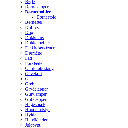
Bøjle
Børnelamper
Børnemøbler
Børnestole
Børnestel
Duftlys
Dug
Dukkehus
Dukkemøbler
Dækkeservietter
Dørmåtte
Fad
Forklæde
Garderobestang
Gavekort
Glas
Greb
Grydelapper
Gulvlamper
Gulvtæpper
Hagesmæk
Hunde udstyr
Hylde
Håndklæder
Julepynt