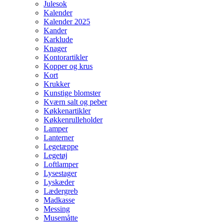
Julesok
Kalender
Kalender 2025
Kander
Karklude
Knager
Kontorartikler
Kopper og krus
Kort
Krukker
Kunstige blomster
Kværn salt og peber
Køkkenartikler
Køkkenrulleholder
Lamper
Lanterner
Legetæppe
Legetøj
Loftlamper
Lysestager
Lyskæder
Lædergreb
Madkasse
Messing
Musemåtte