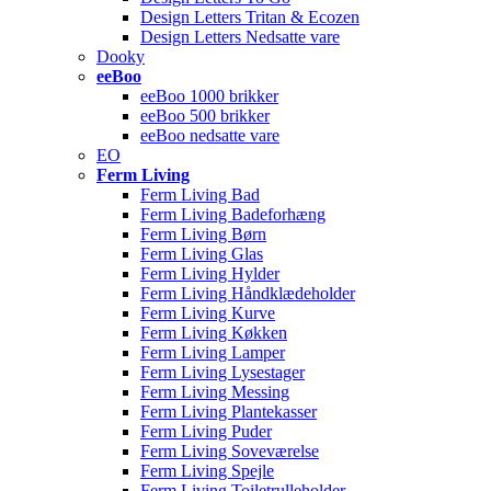
Design Letters Tritan & Ecozen
Design Letters Nedsatte vare
Dooky
eeBoo
eeBoo 1000 brikker
eeBoo 500 brikker
eeBoo nedsatte vare
EO
Ferm Living
Ferm Living Bad
Ferm Living Badeforhæng
Ferm Living Børn
Ferm Living Glas
Ferm Living Hylder
Ferm Living Håndklædeholder
Ferm Living Kurve
Ferm Living Køkken
Ferm Living Lamper
Ferm Living Lysestager
Ferm Living Messing
Ferm Living Plantekasser
Ferm Living Puder
Ferm Living Soveværelse
Ferm Living Spejle
Ferm Living Toiletrulleholder