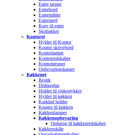
Entre tæppe
Entrebord
Entremåtter
Entrespejl
Kurv til entre
Skobakker
Kontoret
Hylder til Kontor
Kontor skrivebord
Kontorlampe
Kontorredskaber
Kontortæpper
Opbevaringskasser
Køkkenet
Bestik
Drikkeglas
Holder til viskestykker
Hylder til køkken
Karklud holder
Knager til køkken
Køkkenlamper
Køkkenopbevaring
Ophæng til køkkenredskaber
Køkkenskåle
Opvaskebørsteholder