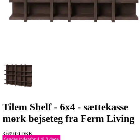
Tilem Shelf - 6x4 - sættekasse
mørk bejseteg fra Ferm Living
3.699,00
DKK
Sendes indenfor 4 til 8 dage