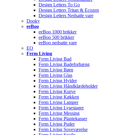
Design Letters To Go
Design Letters Tritan & Ecozen
Design Letters Nedsatte vare
Dooky
eeBoo
eeBoo 1000 brikker
eeBoo 500 brikker
eeBoo nedsatte vare
EO
Ferm Living
Ferm Living Bad
Ferm Living Badeforhæng
Ferm Living Børn
Ferm Living Glas
Ferm Living Hylder
Ferm Living Håndklædeholder
Ferm Living Kurve
Ferm Living Køkken
Ferm Living Lamper
Ferm Living Lysestager
Ferm Living Messing
Ferm Living Plantekasser
Ferm Living Puder
Ferm Living Soveværelse
Ferm Living Spejle