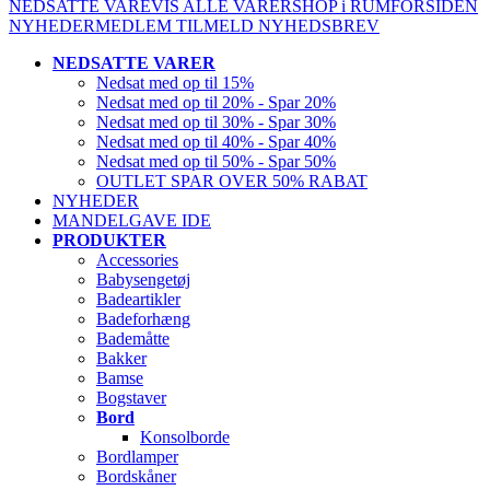
NEDSATTE VARE
VIS ALLE VARER
SHOP i RUM
FORSIDEN
NYHEDER
MEDLEM
TILMELD NYHEDSBREV
NEDSATTE VARER
Nedsat med op til 15%
Nedsat med op til 20% - Spar 20%
Nedsat med op til 30% - Spar 30%
Nedsat med op til 40% - Spar 40%
Nedsat med op til 50% - Spar 50%
OUTLET SPAR OVER 50% RABAT
NYHEDER
MANDELGAVE IDE
PRODUKTER
Accessories
Babysengetøj
Badeartikler
Badeforhæng
Bademåtte
Bakker
Bamse
Bogstaver
Bord
Konsolborde
Bordlamper
Bordskåner