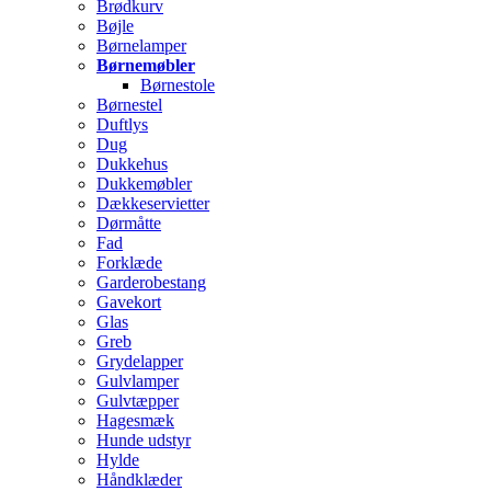
Brødkurv
Bøjle
Børnelamper
Børnemøbler
Børnestole
Børnestel
Duftlys
Dug
Dukkehus
Dukkemøbler
Dækkeservietter
Dørmåtte
Fad
Forklæde
Garderobestang
Gavekort
Glas
Greb
Grydelapper
Gulvlamper
Gulvtæpper
Hagesmæk
Hunde udstyr
Hylde
Håndklæder