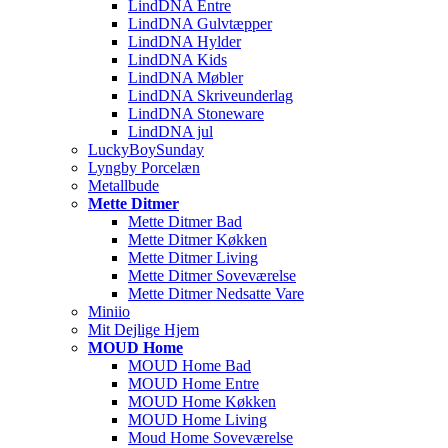
LindDNA Entre
LindDNA Gulvtæpper
LindDNA Hylder
LindDNA Kids
LindDNA Møbler
LindDNA Skriveunderlag
LindDNA Stoneware
LindDNA jul
LuckyBoySunday
Lyngby Porcelæn
Metallbude
Mette Ditmer
Mette Ditmer Bad
Mette Ditmer Køkken
Mette Ditmer Living
Mette Ditmer Soveværelse
Mette Ditmer Nedsatte Vare
Miniio
Mit Dejlige Hjem
MOUD Home
MOUD Home Bad
MOUD Home Entre
MOUD Home Køkken
MOUD Home Living
Moud Home Soveværelse