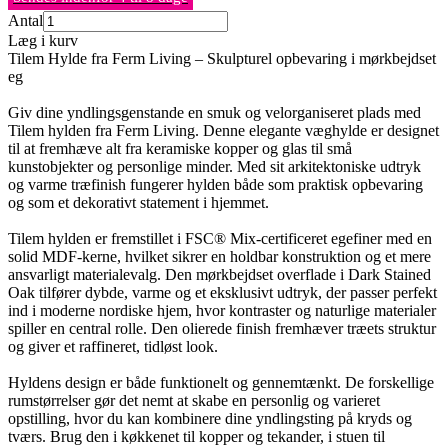
Antal
Læg i kurv
Tilem Hylde fra Ferm Living – Skulpturel opbevaring i mørkbejdset
eg
Giv dine yndlingsgenstande en smuk og velorganiseret plads med
Tilem hylden fra Ferm Living. Denne elegante væghylde er designet
til at fremhæve alt fra keramiske kopper og glas til små
kunstobjekter og personlige minder. Med sit arkitektoniske udtryk
og varme træfinish fungerer hylden både som praktisk opbevaring
og som et dekorativt statement i hjemmet.
Tilem hylden er fremstillet i FSC® Mix-certificeret egefiner med en
solid MDF-kerne, hvilket sikrer en holdbar konstruktion og et mere
ansvarligt materialevalg. Den mørkbejdset overflade i Dark Stained
Oak tilfører dybde, varme og et eksklusivt udtryk, der passer perfekt
ind i moderne nordiske hjem, hvor kontraster og naturlige materialer
spiller en central rolle. Den olierede finish fremhæver træets struktur
og giver et raffineret, tidløst look.
Hyldens design er både funktionelt og gennemtænkt. De forskellige
rumstørrelser gør det nemt at skabe en personlig og varieret
opstilling, hvor du kan kombinere dine yndlingsting på kryds og
tværs. Brug den i køkkenet til kopper og tekander, i stuen til