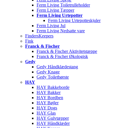
Ferm Living Toiletrulleholder
Ferm Living Tæpper
Ferm Living Urtepotter
Ferm Living Urtepotteskjuler
Ferm Living Jul
Ferm Living Nedsatte vare
FindersKeepers
Fink
Franck & Fischer
Franck & Fischer Aktivitetstæppe
Franck & Fischer Økologisk
Gedy
Gedy Håndklædestang
Gedy Knage
Gedy Toiletbørste
HAY
HAY Bakkeborde
HAY Bakker
HAY Bordben
HAY Bøjler
HAY Dogs
HAY Glas
HAY Gulvtæpper
HAY Håndklæder