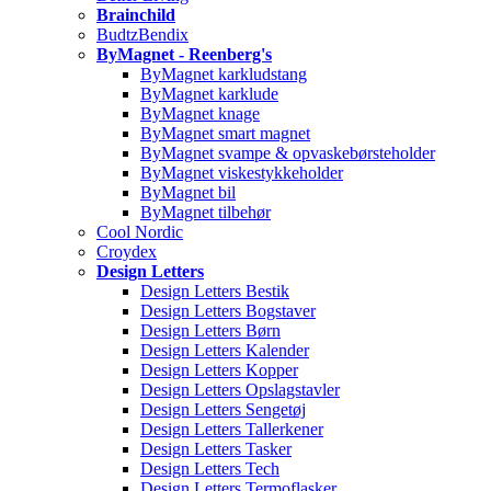
Brainchild
BudtzBendix
ByMagnet - Reenberg's
ByMagnet karkludstang
ByMagnet karklude
ByMagnet knage
ByMagnet smart magnet
ByMagnet svampe & opvaskebørsteholder
ByMagnet viskestykkeholder
ByMagnet bil
ByMagnet tilbehør
Cool Nordic
Croydex
Design Letters
Design Letters Bestik
Design Letters Bogstaver
Design Letters Børn
Design Letters Kalender
Design Letters Kopper
Design Letters Opslagstavler
Design Letters Sengetøj
Design Letters Tallerkener
Design Letters Tasker
Design Letters Tech
Design Letters Termoflasker