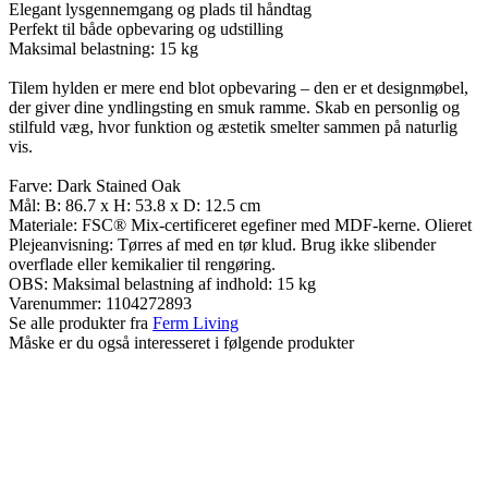
Elegant lysgennemgang og plads til håndtag
Perfekt til både opbevaring og udstilling
Maksimal belastning: 15 kg
Tilem hylden er mere end blot opbevaring – den er et designmøbel,
der giver dine yndlingsting en smuk ramme. Skab en personlig og
stilfuld væg, hvor funktion og æstetik smelter sammen på naturlig
vis.
Farve: Dark Stained Oak
Mål: B: 86.7 x H: 53.8 x D: 12.5 cm
Materiale: FSC® Mix-certificeret egefiner med MDF-kerne. Olieret
Plejeanvisning: Tørres af med en tør klud. Brug ikke slibender
overflade eller kemikalier til rengøring.
OBS: Maksimal belastning af indhold: 15 kg
Varenummer:
1104272893
Se alle produkter fra
Ferm Living
Måske er du også interesseret i følgende produkter