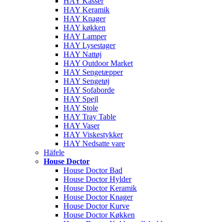
HAY Kasser
HAY Keramik
HAY Knager
HAY køkken
HAY Lamper
HAY Lysestager
HAY Nattøj
HAY Outdoor Market
HAY Sengetæpper
HAY Sengetøj
HAY Sofaborde
HAY Spejl
HAY Stole
HAY Tray Table
HAY Vaser
HAY Viskestykker
HAY Nedsatte vare
Häfele
House Doctor
House Doctor Bad
House Doctor Hylder
House Doctor Keramik
House Doctor Knager
House Doctor Kurve
House Doctor Køkken