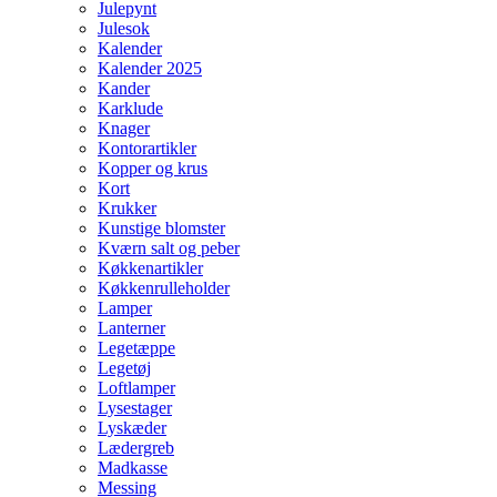
Julepynt
Julesok
Kalender
Kalender 2025
Kander
Karklude
Knager
Kontorartikler
Kopper og krus
Kort
Krukker
Kunstige blomster
Kværn salt og peber
Køkkenartikler
Køkkenrulleholder
Lamper
Lanterner
Legetæppe
Legetøj
Loftlamper
Lysestager
Lyskæder
Lædergreb
Madkasse
Messing