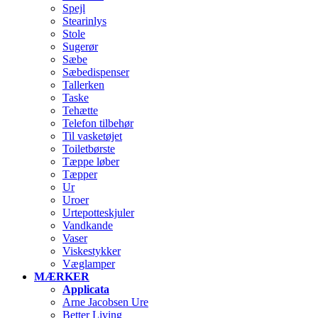
Spejl
Stearinlys
Stole
Sugerør
Sæbe
Sæbedispenser
Tallerken
Taske
Tehætte
Telefon tilbehør
Til vasketøjet
Toiletbørste
Tæppe løber
Tæpper
Ur
Uroer
Urtepotteskjuler
Vandkande
Vaser
Viskestykker
Væglamper
MÆRKER
Applicata
Arne Jacobsen Ure
Better Living