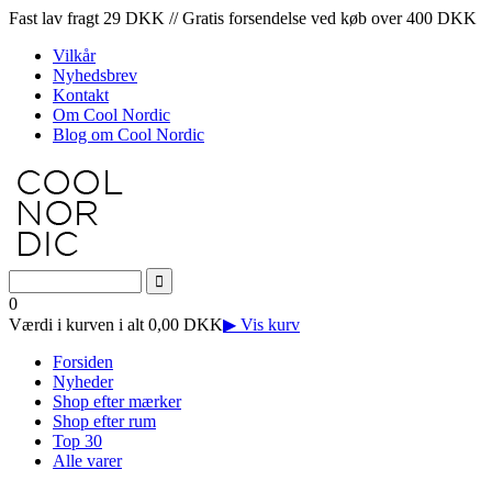
Fast lav fragt 29 DKK // Gratis forsendelse ved køb over 400 DKK
Vilkår
Nyhedsbrev
Kontakt
Om Cool Nordic
Blog om Cool Nordic
0
Værdi i kurven i alt 0,00 DKK
▶ Vis kurv
Forsiden
Nyheder
Shop efter mærker
Shop efter rum
Top 30
Alle varer