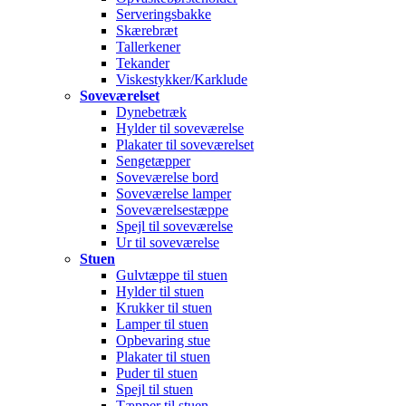
Serveringsbakke
Skærebræt
Tallerkener
Tekander
Viskestykker/Karklude
Soveværelset
Dynebetræk
Hylder til soveværelse
Plakater til soveværelset
Sengetæpper
Soveværelse bord
Soveværelse lamper
Soveværelsestæppe
Spejl til soveværelse
Ur til soveværelse
Stuen
Gulvtæppe til stuen
Hylder til stuen
Krukker til stuen
Lamper til stuen
Opbevaring stue
Plakater til stuen
Puder til stuen
Spejl til stuen
Tæpper til stuen