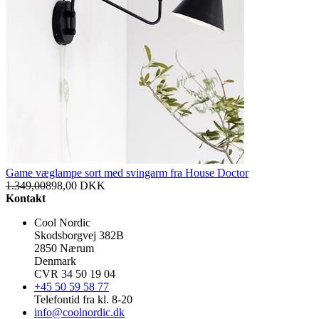
Game væglampe sort med svingarm fra House Doctor
1.349,00
898,00
DKK
Kontakt
Cool Nordic
Skodsborgvej 382B
2850 Nærum
Denmark
CVR 34 50 19 04
+45 50 59 58 77
Telefontid fra kl. 8-20
info@coolnordic.dk