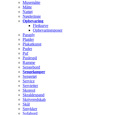
Musemåtte
Måtte
Nattøj
Nøgleringe
Opbevaring
Fletkurve
Opbevaringsposer
Paraply
Plaider
Plakatkunst
Puder
Puf
Puslespil
Ramme
Sengebord
Sengelamper
Sengetøj
Service
Servietter
Skoreol
Skraldespand
Skriveredskab
Skål
Smykker
Sofabord