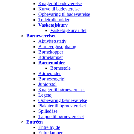
Knager til badeværelse
Kurve til badeværelse
Opbevaring til badeværelse
Toiletrulleholder
Vasketøjskurv
Vasketøjskurv i flet
Børneværelset
Aktivitetsstativ
Barnevognsophæng
Børnekopper
Børnelamper
Børnemøbler
Børnestole
Børnepuder
Børnesengetøj
Juniorstol
Knager til børneværelset
Legetøj
Opbevaring børneværelse
Plakater til børneværelset
Spilledåse
Tæppe til børneværelset
Entréen
Entre hylde
Entre lamper