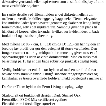
dekorative genstande eller i spisestuen som et stilfuldt display af dine
mest værdifulde objekter.
En særlig detalje ved Tilem hylden er det diskrete mellemrum
mellem de vertikale skillevægge og bagpanelet. Denne elegante
konstruktion lader lyset passere igennem og skaber en let og luftig
fornemmelse, selv i det mørkere træ. Samtidig giver det plads til
håndtag på kopper eller tekander, hvilket gør hylden ideel til både
funktionel og æstetisk opbevaring.
Med målene B: 86,7 cm, H: 53,8 cm og D: 12,5 cm har hylden en
bred og lav profil, der gør den velegnet til større vægflader. Den
fungerer som et naturligt midtpunkt i rummet og giver masser af
opbevaringsplads uden at virke dominerende. Med en maksimal
belastning på 15 kg er den både robust og praktisk i daglig brug.
Vedligeholdelsen er enkel – tør hylden af med en tør klud for at
bevare dens smukke finish. Undgå slibende rengøringsmidler og
kemikalier, så træets overflade forbliver intakt og elegant i mange år.
Derfor er Tilem hylden fra Ferm Living et oplagt valg:
Skulpturelt og funktionelt design i Dark Stained Oak
Fremstillet i FSC® Mix-certificeret egefiner
Fleksible rum i forskellige størrelser