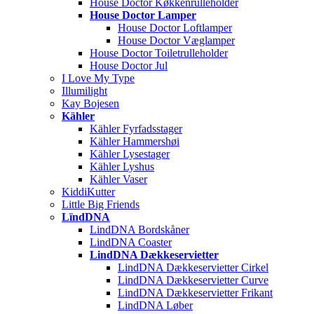
House Doctor Køkkenrulleholder
House Doctor Lamper
House Doctor Loftlamper
House Doctor Væglamper
House Doctor Toiletrulleholder
House Doctor Jul
I Love My Type
Illumilight
Kay Bojesen
Kähler
Kähler Fyrfadsstager
Kähler Hammershøi
Kähler Lysestager
Kähler Lyshus
Kähler Vaser
KiddiKutter
Little Big Friends
LïndDNA
LindDNA Bordskåner
LindDNA Coaster
LindDNA Dækkeservietter
LindDNA Dækkeservietter Cirkel
LindDNA Dækkeservietter Curve
LindDNA Dækkeservietter Frikant
LindDNA Løber