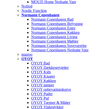
MOUD Home Nedsatte Vare
Nofred
Nordic Function
Normann Copenhagen
Normann Copenhagen Bad
Normann Copenhagen Belysning
Normann Copenhagen Entre
Normann Copenhagen Køkken
Normann Copenhagen Living
Normann Copenhagen Møbler
Normann Copenhagen Soveværelse
Normann Copenhagen Nedsatte Vare
nuuroo
OYOY
OYOY Bad
OYOY Dækkeservietter
OYOY Kids
OYOY Knager
OYOY Køkken
OYOY lamper
OYOY opbevaringskurve
OYOY Puder
OYOY Puf
OYOY Tæpper & Måtter
OYOY Viskestykker