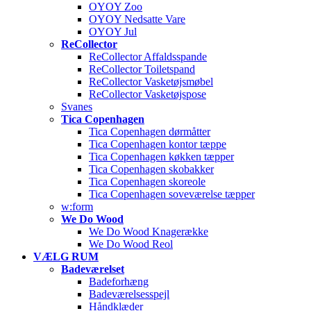
OYOY Zoo
OYOY Nedsatte Vare
OYOY Jul
ReCollector
ReCollector Affaldsspande
ReCollector Toiletspand
ReCollector Vasketøjsmøbel
ReCollector Vasketøjspose
Svanes
Tica Copenhagen
Tica Copenhagen dørmåtter
Tica Copenhagen kontor tæppe
Tica Copenhagen køkken tæpper
Tica Copenhagen skobakker
Tica Copenhagen skoreole
Tica Copenhagen soveværelse tæpper
w:form
We Do Wood
We Do Wood Knagerække
We Do Wood Reol
VÆLG RUM
Badeværelset
Badeforhæng
Badeværelsesspejl
Håndklæder