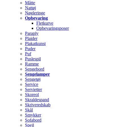
Måtte
Nattøj
Nøgleringe
Opbevaring
Fletkurve
Opbevaringsposer
Paraply
Plaider
Plakatkunst
Puder
Puf
Puslespil
Ramme
Sengebord
Sengelamper
Sengetøj
Service
Servietter
Skoreol
Skraldespand
Skriveredskab
Skål
Smykker
Sofabord
Spejl