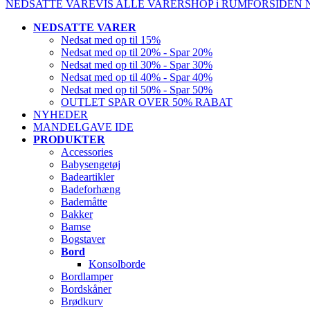
NEDSATTE VARE
VIS ALLE VARER
SHOP i RUM
FORSIDEN
NEDSATTE VARER
Nedsat med op til 15%
Nedsat med op til 20% - Spar 20%
Nedsat med op til 30% - Spar 30%
Nedsat med op til 40% - Spar 40%
Nedsat med op til 50% - Spar 50%
OUTLET SPAR OVER 50% RABAT
NYHEDER
MANDELGAVE IDE
PRODUKTER
Accessories
Babysengetøj
Badeartikler
Badeforhæng
Bademåtte
Bakker
Bamse
Bogstaver
Bord
Konsolborde
Bordlamper
Bordskåner
Brødkurv