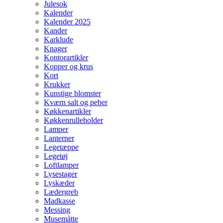
Julesok
Kalender
Kalender 2025
Kander
Karklude
Knager
Kontorartikler
Kopper og krus
Kort
Krukker
Kunstige blomster
Kværn salt og peber
Køkkenartikler
Køkkenrulleholder
Lamper
Lanterner
Legetæppe
Legetøj
Loftlamper
Lysestager
Lyskæder
Lædergreb
Madkasse
Messing
Musemåtte