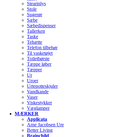
Stearinlys
Stole
Sugerør
Sæbe
Sæbedispenser
Tallerken
Taske
Tehætte
Telefon tilbehør
Til vasketøjet
Toiletbørste
Tæppe løber
Tæpper
Ur
Uroer
Urtepotteskjuler
Vandkande
Vaser
Viskestykker
Væglamper
MÆRKER
Applicata
Arne Jacobsen Ure
Better Living
Brainchild