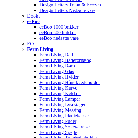
Design Letters Tritan & Ecozen
Design Letters Nedsatte vare
Dooky
eeBoo
eeBoo 1000 brikker
eeBoo 500 brikker
eeBoo nedsatte vare
EO
Ferm Living
Ferm Living Bad
Ferm Living Badeforhæng
Ferm Living Børn
Ferm Living Glas
Ferm Living Hylder
Ferm Living Håndklædeholder
Ferm Living Kurve
Ferm Living Køkken
Ferm Living Lamper
Ferm Living Lysestager
Ferm Living Messing
Ferm Living Plantekasser
Ferm Living Puder
Ferm Living Soveværelse
Ferm Living Spejle
Ferm Living Toiletrulleholder