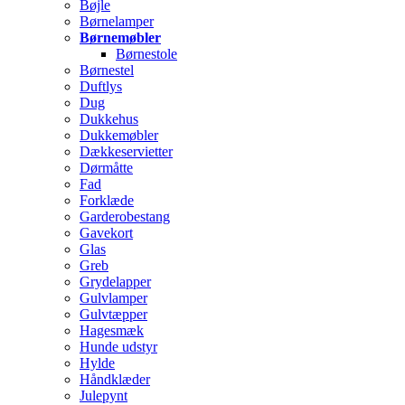
Bøjle
Børnelamper
Børnemøbler
Børnestole
Børnestel
Duftlys
Dug
Dukkehus
Dukkemøbler
Dækkeservietter
Dørmåtte
Fad
Forklæde
Garderobestang
Gavekort
Glas
Greb
Grydelapper
Gulvlamper
Gulvtæpper
Hagesmæk
Hunde udstyr
Hylde
Håndklæder
Julepynt