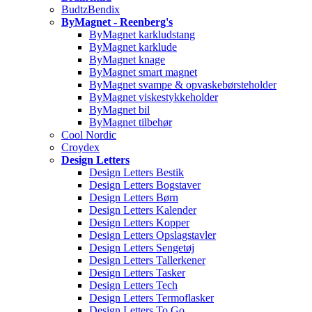
BudtzBendix
ByMagnet - Reenberg's
ByMagnet karkludstang
ByMagnet karklude
ByMagnet knage
ByMagnet smart magnet
ByMagnet svampe & opvaskebørsteholder
ByMagnet viskestykkeholder
ByMagnet bil
ByMagnet tilbehør
Cool Nordic
Croydex
Design Letters
Design Letters Bestik
Design Letters Bogstaver
Design Letters Børn
Design Letters Kalender
Design Letters Kopper
Design Letters Opslagstavler
Design Letters Sengetøj
Design Letters Tallerkener
Design Letters Tasker
Design Letters Tech
Design Letters Termoflasker
Design Letters To Go