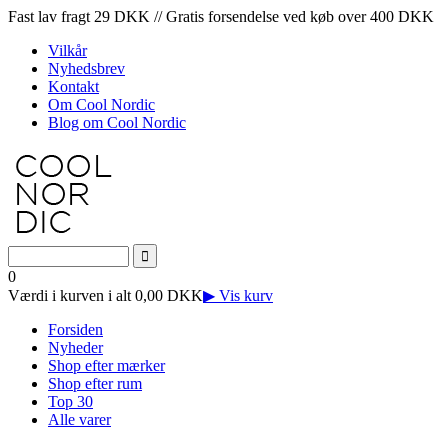
Fast lav fragt 29 DKK // Gratis forsendelse ved køb over 400 DKK
Vilkår
Nyhedsbrev
Kontakt
Om Cool Nordic
Blog om Cool Nordic
0
Værdi i kurven i alt 0,00 DKK
▶ Vis kurv
Forsiden
Nyheder
Shop efter mærker
Shop efter rum
Top 30
Alle varer