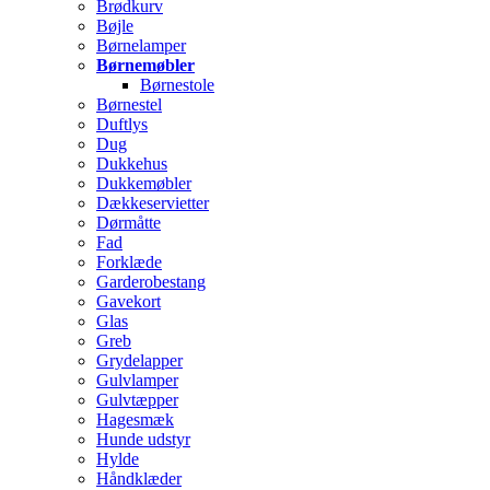
Brødkurv
Bøjle
Børnelamper
Børnemøbler
Børnestole
Børnestel
Duftlys
Dug
Dukkehus
Dukkemøbler
Dækkeservietter
Dørmåtte
Fad
Forklæde
Garderobestang
Gavekort
Glas
Greb
Grydelapper
Gulvlamper
Gulvtæpper
Hagesmæk
Hunde udstyr
Hylde
Håndklæder