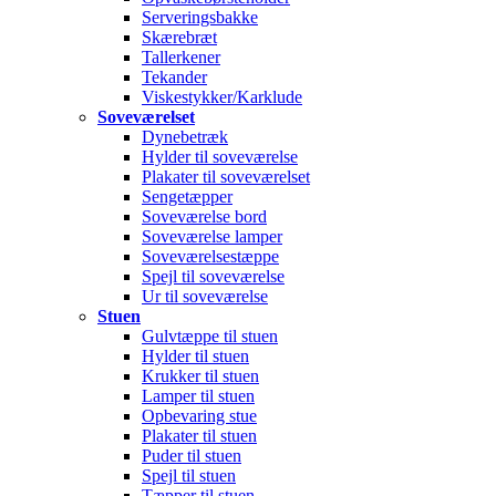
Serveringsbakke
Skærebræt
Tallerkener
Tekander
Viskestykker/Karklude
Soveværelset
Dynebetræk
Hylder til soveværelse
Plakater til soveværelset
Sengetæpper
Soveværelse bord
Soveværelse lamper
Soveværelsestæppe
Spejl til soveværelse
Ur til soveværelse
Stuen
Gulvtæppe til stuen
Hylder til stuen
Krukker til stuen
Lamper til stuen
Opbevaring stue
Plakater til stuen
Puder til stuen
Spejl til stuen
Tæpper til stuen