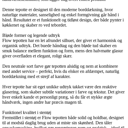
Denne tepotte er designet til den moderne borddækning, hvor
naturlige materialer, sanselighed og enkel formgivning går hånd i
hånd. Resultatet er et funktionelt og tidløst design, der både pynter i
køkkenet og skaber ro ved tebordet.
Bløde former og legende udtryk
Flow tepotten har en let afrundet silhuet, der giver et harmonisk og
organisk udtryk. Det buede håndtag og den bløde tud skaber en
smuk balance mellem funktion og form, mens den halvmatte glasur
giver overfladen et elegant, roligt skær.
Den neutrale sort farve gør tepotten alsidig og nem at kombinere
med andet service – perfekt, hvis du elsker en afdæmpet, naturlig
borddækning med et strejf af karakter.
Hver tepotte har sit eget unikke udtryk takket være den reaktive
glasering, som skaber subtile variationer i farve og tekstur. Det giver
hver enkelt kande et personligt præg, så du får et stykke ægte
håndværk, ingen andre har præcis magen til.
Funktionel kvalitet i stentøj
Fremstillet i stentøj er Flow tepotten både solid og holdbar, designet
til at modstå daglig brug uden at miste sin skønhed. Den tåler
opvaskemaskine, hvilket gør rengøringen nem og praktisk – ideel til