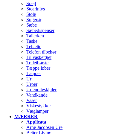
Spejl
Stearinlys
Stole
Sugerør
Sæbe
Sæbedispenser
Tallerken
Taske
Tehætte
Telefon tilbehør
Til vasketøjet
Toiletbørste
Tæppe løber
Tæpper
Ur
Uroer
Urtepotteskjuler
Vandkande
Vaser
Viskestykker
Væglamper
MÆRKER
Applicata
Arne Jacobsen Ure
Better Living