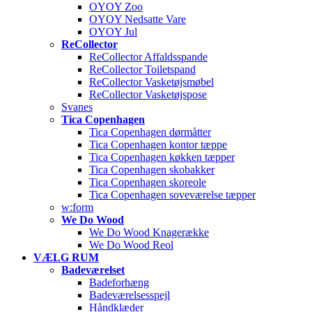
OYOY Zoo
OYOY Nedsatte Vare
OYOY Jul
ReCollector
ReCollector Affaldsspande
ReCollector Toiletspand
ReCollector Vasketøjsmøbel
ReCollector Vasketøjspose
Svanes
Tica Copenhagen
Tica Copenhagen dørmåtter
Tica Copenhagen kontor tæppe
Tica Copenhagen køkken tæpper
Tica Copenhagen skobakker
Tica Copenhagen skoreole
Tica Copenhagen soveværelse tæpper
w:form
We Do Wood
We Do Wood Knagerække
We Do Wood Reol
VÆLG RUM
Badeværelset
Badeforhæng
Badeværelsesspejl
Håndklæder