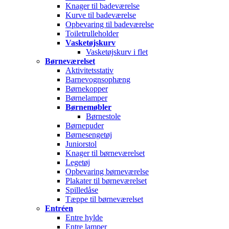
Knager til badeværelse
Kurve til badeværelse
Opbevaring til badeværelse
Toiletrulleholder
Vasketøjskurv
Vasketøjskurv i flet
Børneværelset
Aktivitetsstativ
Barnevognsophæng
Børnekopper
Børnelamper
Børnemøbler
Børnestole
Børnepuder
Børnesengetøj
Juniorstol
Knager til børneværelset
Legetøj
Opbevaring børneværelse
Plakater til børneværelset
Spilledåse
Tæppe til børneværelset
Entréen
Entre hylde
Entre lamper