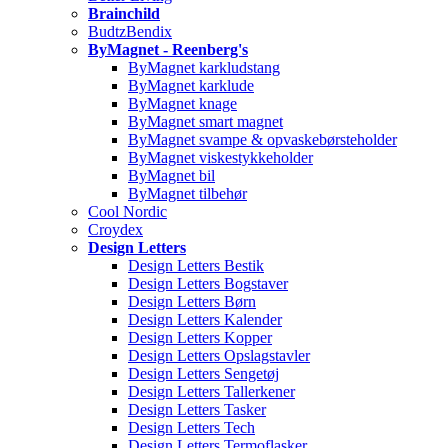
Brainchild
BudtzBendix
ByMagnet - Reenberg's
ByMagnet karkludstang
ByMagnet karklude
ByMagnet knage
ByMagnet smart magnet
ByMagnet svampe & opvaskebørsteholder
ByMagnet viskestykkeholder
ByMagnet bil
ByMagnet tilbehør
Cool Nordic
Croydex
Design Letters
Design Letters Bestik
Design Letters Bogstaver
Design Letters Børn
Design Letters Kalender
Design Letters Kopper
Design Letters Opslagstavler
Design Letters Sengetøj
Design Letters Tallerkener
Design Letters Tasker
Design Letters Tech
Design Letters Termoflasker