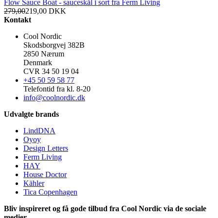
Flow Sauce Boat - sauceskål i sort fra Ferm Living
279,00
219,00
DKK
Kontakt
Cool Nordic
Skodsborgvej 382B
2850 Nærum
Denmark
CVR 34 50 19 04
+45 50 59 58 77
Telefontid fra kl. 8-20
info@coolnordic.dk
Udvalgte brands
LindDNA
Oyoy
Design Letters
Ferm Living
HAY
House Doctor
Kähler
Tica Copenhagen
Bliv inspireret og få gode tilbud fra Cool Nordic via de sociale
medier