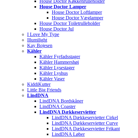
House Doctor Køkkenrulleholder
House Doctor Lamper
House Doctor Loftlamper
House Doctor Væglamper
House Doctor Toiletrulleholder
House Doctor Jul
I Love My Type
Illumilight
Kay Bojesen
Kähler
Kähler Fyrfadsstager
Kähler Hammershøi
Kähler Lysestager
Kähler Lyshus
Kähler Vaser
KiddiKutter
Little Big Friends
LïndDNA
LindDNA Bordskåner
LindDNA Coaster
LindDNA Dækkeservietter
LindDNA Dækkeservietter Cirkel
LindDNA Dækkeservietter Curve
LindDNA Dækkeservietter Frikant
LindDNA Løber