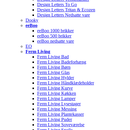
Design Letters To Go
Design Letters Tritan & Ecozen
Design Letters Nedsatte vare
Dooky
eeBoo
eeBoo 1000 brikker
eeBoo 500 brikker
eeBoo nedsatte vare
EO
Ferm Living
Ferm Living Bad
Ferm Living Badeforhæng
Ferm Living Børn
Ferm Living Glas
Ferm Living Hylder
Ferm Living Håndklædeholder
Ferm Living Kurve
Ferm Living Køkken
Ferm Living Lamper
Ferm Living Lysestager
Ferm Living Messing
Ferm Living Plantekasser
Ferm Living Puder
Ferm Living Soveværelse
Ferm Living Spejle