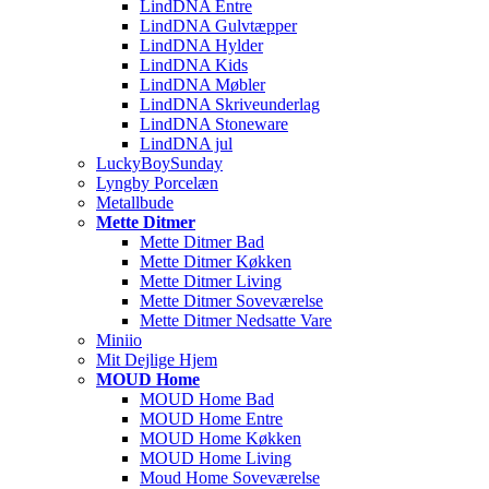
LindDNA Entre
LindDNA Gulvtæpper
LindDNA Hylder
LindDNA Kids
LindDNA Møbler
LindDNA Skriveunderlag
LindDNA Stoneware
LindDNA jul
LuckyBoySunday
Lyngby Porcelæn
Metallbude
Mette Ditmer
Mette Ditmer Bad
Mette Ditmer Køkken
Mette Ditmer Living
Mette Ditmer Soveværelse
Mette Ditmer Nedsatte Vare
Miniio
Mit Dejlige Hjem
MOUD Home
MOUD Home Bad
MOUD Home Entre
MOUD Home Køkken
MOUD Home Living
Moud Home Soveværelse