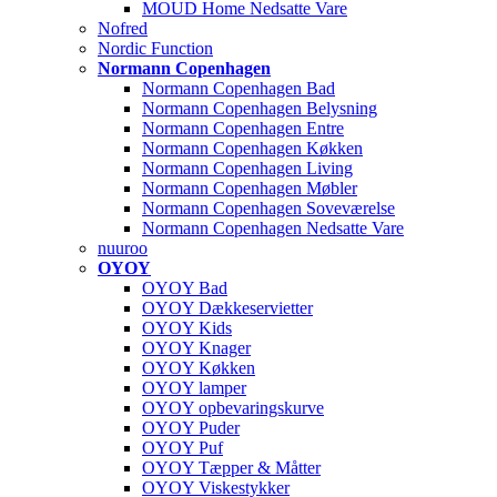
MOUD Home Nedsatte Vare
Nofred
Nordic Function
Normann Copenhagen
Normann Copenhagen Bad
Normann Copenhagen Belysning
Normann Copenhagen Entre
Normann Copenhagen Køkken
Normann Copenhagen Living
Normann Copenhagen Møbler
Normann Copenhagen Soveværelse
Normann Copenhagen Nedsatte Vare
nuuroo
OYOY
OYOY Bad
OYOY Dækkeservietter
OYOY Kids
OYOY Knager
OYOY Køkken
OYOY lamper
OYOY opbevaringskurve
OYOY Puder
OYOY Puf
OYOY Tæpper & Måtter
OYOY Viskestykker