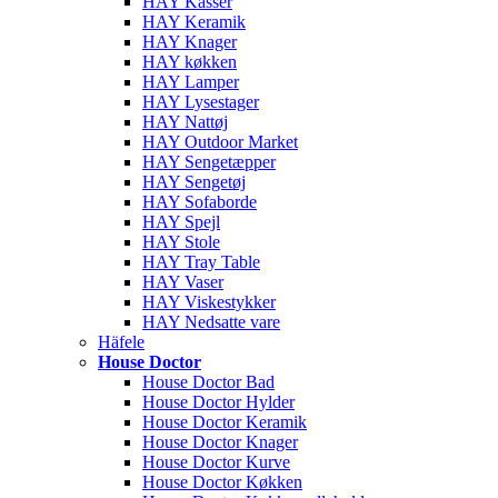
HAY Kasser
HAY Keramik
HAY Knager
HAY køkken
HAY Lamper
HAY Lysestager
HAY Nattøj
HAY Outdoor Market
HAY Sengetæpper
HAY Sengetøj
HAY Sofaborde
HAY Spejl
HAY Stole
HAY Tray Table
HAY Vaser
HAY Viskestykker
HAY Nedsatte vare
Häfele
House Doctor
House Doctor Bad
House Doctor Hylder
House Doctor Keramik
House Doctor Knager
House Doctor Kurve
House Doctor Køkken