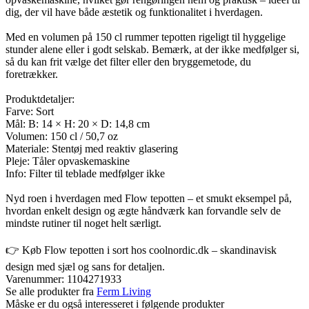
dig, der vil have både æstetik og funktionalitet i hverdagen.
Med en volumen på 150 cl rummer tepotten rigeligt til hyggelige
stunder alene eller i godt selskab. Bemærk, at der ikke medfølger si,
så du kan frit vælge det filter eller den bryggemetode, du
foretrækker.
Produktdetaljer:
Farve: Sort
Mål: B: 14 × H: 20 × D: 14,8 cm
Volumen: 150 cl / 50,7 oz
Materiale: Stentøj med reaktiv glasering
Pleje: Tåler opvaskemaskine
Info: Filter til teblade medfølger ikke
Nyd roen i hverdagen med Flow tepotten – et smukt eksempel på,
hvordan enkelt design og ægte håndværk kan forvandle selv de
mindste rutiner til noget helt særligt.
👉 Køb Flow tepotten i sort hos coolnordic.dk – skandinavisk
design med sjæl og sans for detaljen.
Varenummer:
1104271933
Se alle produkter fra
Ferm Living
Måske er du også interesseret i følgende produkter