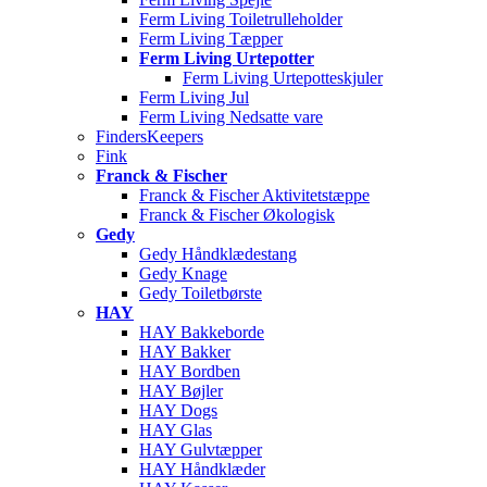
Ferm Living Toiletrulleholder
Ferm Living Tæpper
Ferm Living Urtepotter
Ferm Living Urtepotteskjuler
Ferm Living Jul
Ferm Living Nedsatte vare
FindersKeepers
Fink
Franck & Fischer
Franck & Fischer Aktivitetstæppe
Franck & Fischer Økologisk
Gedy
Gedy Håndklædestang
Gedy Knage
Gedy Toiletbørste
HAY
HAY Bakkeborde
HAY Bakker
HAY Bordben
HAY Bøjler
HAY Dogs
HAY Glas
HAY Gulvtæpper
HAY Håndklæder