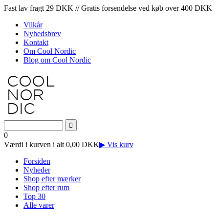
Fast lav fragt 29 DKK // Gratis forsendelse ved køb over 400 DKK
Vilkår
Nyhedsbrev
Kontakt
Om Cool Nordic
Blog om Cool Nordic
0
Værdi i kurven i alt 0,00 DKK
▶ Vis kurv
Forsiden
Nyheder
Shop efter mærker
Shop efter rum
Top 30
Alle varer