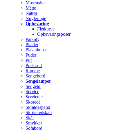
Musemåtte
Måtte
Nattøj
Nøgleringe
Opbevaring
Fletkurve
Opbevaringsposer
Paraply
Plaider
Plakatkunst
Puder
Puf
Puslespil
Ramme
Sengebord
Sengelamper
Sengetøj
Service
Servietter
Skoreol
Skraldespand
Skriveredskab
Skål
Smykker
Sofabord