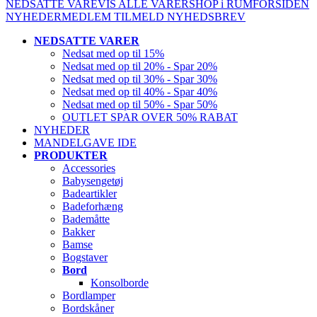
NEDSATTE VARE
VIS ALLE VARER
SHOP i RUM
FORSIDEN
NYHEDER
MEDLEM
TILMELD NYHEDSBREV
NEDSATTE VARER
Nedsat med op til 15%
Nedsat med op til 20% - Spar 20%
Nedsat med op til 30% - Spar 30%
Nedsat med op til 40% - Spar 40%
Nedsat med op til 50% - Spar 50%
OUTLET SPAR OVER 50% RABAT
NYHEDER
MANDELGAVE IDE
PRODUKTER
Accessories
Babysengetøj
Badeartikler
Badeforhæng
Bademåtte
Bakker
Bamse
Bogstaver
Bord
Konsolborde
Bordlamper
Bordskåner