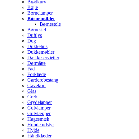
Brødkurv
Bøjle
Børnelamper
Børnemøbler
Børnestole
Børnestel
Duftlys
Dug
Dukkehus
Dukkemøbler
Dækkeservietter
Dørmåtte
Fad
Forklæde
Garderobestang
Gavekort
Glas
Greb
Grydelapper
Gulvlamper
Gulvtæpper
Hagesmæk
Hunde udstyr
Hylde
Håndklæder