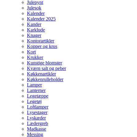
Julepynt
Julesok
Kalender
Kalender 2025
Kander
Karklude
Knager
Kontorartikler
Kopper og krus
Kort
Krukker
Kunstige blomster
Kværn salt og peber
Køkkenartikler
Køkkenrulleholder
Lamper
Lanterner
Legetæppe
Legetøj
Loftlamper
Lysestager
Lyskæder
Lædergreb
Madkasse
Messing