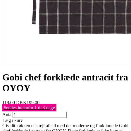
Gobi chef forklæde antracit fra
OYOY
119,00
DKK
199,00
Sendes indenfor 1 til 3 dage
Antal
Læg i kurv
Giv dit køkken et strejf af stil med det moderne og funktionelle Gobi
chef forklæde i antracit fra OYOY. Dette forklæde er ikke bare et