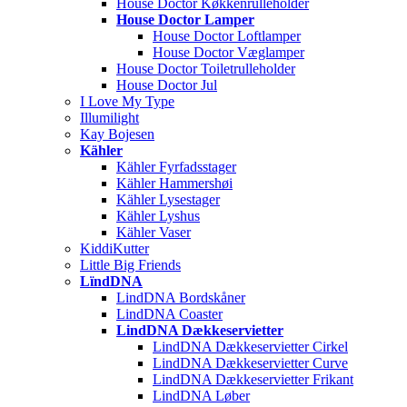
House Doctor Køkkenrulleholder
House Doctor Lamper
House Doctor Loftlamper
House Doctor Væglamper
House Doctor Toiletrulleholder
House Doctor Jul
I Love My Type
Illumilight
Kay Bojesen
Kähler
Kähler Fyrfadsstager
Kähler Hammershøi
Kähler Lysestager
Kähler Lyshus
Kähler Vaser
KiddiKutter
Little Big Friends
LïndDNA
LindDNA Bordskåner
LindDNA Coaster
LindDNA Dækkeservietter
LindDNA Dækkeservietter Cirkel
LindDNA Dækkeservietter Curve
LindDNA Dækkeservietter Frikant
LindDNA Løber