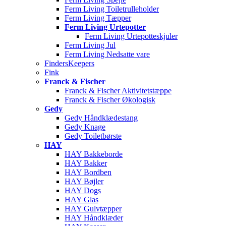
Ferm Living Toiletrulleholder
Ferm Living Tæpper
Ferm Living Urtepotter
Ferm Living Urtepotteskjuler
Ferm Living Jul
Ferm Living Nedsatte vare
FindersKeepers
Fink
Franck & Fischer
Franck & Fischer Aktivitetstæppe
Franck & Fischer Økologisk
Gedy
Gedy Håndklædestang
Gedy Knage
Gedy Toiletbørste
HAY
HAY Bakkeborde
HAY Bakker
HAY Bordben
HAY Bøjler
HAY Dogs
HAY Glas
HAY Gulvtæpper
HAY Håndklæder