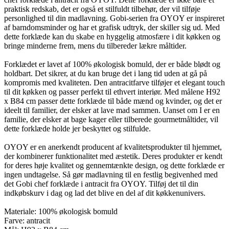
praktisk redskab, det er også et stilfuldt tilbehør, der vil tilføje
personlighed til din madlavning. Gobi-serien fra OYOY er inspireret
af barndomsminder og har et grafisk udtryk, der skiller sig ud. Med
dette forklæde kan du skabe en hyggelig atmosfære i dit køkken og
bringe minderne frem, mens du tilbereder lækre måltider.
Forklædet er lavet af 100% økologisk bomuld, der er både blødt og
holdbart. Det sikrer, at du kan bruge det i lang tid uden at gå på
kompromis med kvaliteten. Den antracitfarve tilføjer et elegant touch
til dit køkken og passer perfekt til ethvert interiør. Med målene H92
x B84 cm passer dette forklæde til både mænd og kvinder, og det er
ideelt til familier, der elsker at lave mad sammen. Uanset om I er en
familie, der elsker at bage kager eller tilberede gourmetmåltider, vil
dette forklæde holde jer beskyttet og stilfulde.
OYOY er en anerkendt producent af kvalitetsprodukter til hjemmet,
der kombinerer funktionalitet med æstetik. Deres produkter er kendt
for deres høje kvalitet og gennemtænkte design, og dette forklæde er
ingen undtagelse. Så gør madlavning til en festlig begivenhed med
det Gobi chef forklæde i antracit fra OYOY. Tilføj det til din
indkøbskurv i dag og lad det blive en del af dit køkkenunivers.
Materiale: 100% økologisk bomuld
Farve: antracit