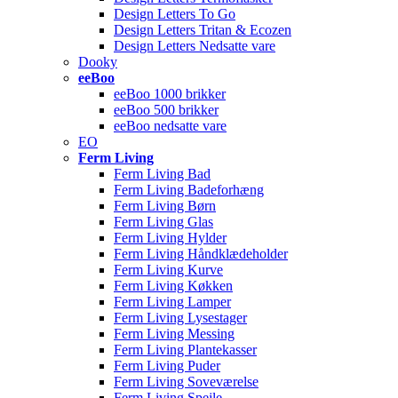
Design Letters To Go
Design Letters Tritan & Ecozen
Design Letters Nedsatte vare
Dooky
eeBoo
eeBoo 1000 brikker
eeBoo 500 brikker
eeBoo nedsatte vare
EO
Ferm Living
Ferm Living Bad
Ferm Living Badeforhæng
Ferm Living Børn
Ferm Living Glas
Ferm Living Hylder
Ferm Living Håndklædeholder
Ferm Living Kurve
Ferm Living Køkken
Ferm Living Lamper
Ferm Living Lysestager
Ferm Living Messing
Ferm Living Plantekasser
Ferm Living Puder
Ferm Living Soveværelse
Ferm Living Spejle