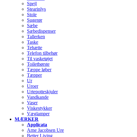
Spejl
Stearinlys
Stole
Sugerør
Sæbe
Sæbedispenser
Tallerken
Taske
Tehætte
Telefon tilbehør
Til vasketøjet
Toiletbørste
Tæppe løber
Tæpper
Ur
Uroer
Urtepotteskjuler
Vandkande
Vaser
Viskestykker
Væglamper
MÆRKER
Applicata
Arne Jacobsen Ure
Better Living