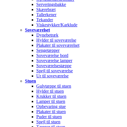
Serveringsbakke
Skærebræt
Tallerkener
Tekander
Viskestykker/Karklude
Soveværelset
Dynebetræk
Hylder til soveværelse
Plakater til soveværelset
Sengetæpper
Soveværelse bord
Soveværelse lamper
Soveværelsestæppe
Spejl til soveværelse
Ur til soveværelse
Stuen
Gulvtæppe til stuen
Hylder til stuen
Krukker til stuen
Lamper til stuen
Opbevaring stue
Plakater til stuen
Puder til stuen
Spejl til stuen
Tæpper til stuen