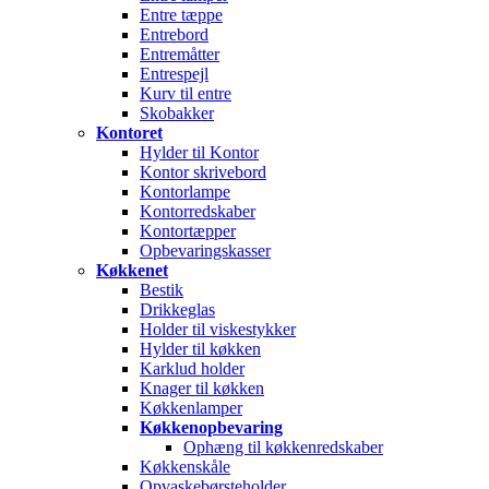
Entre tæppe
Entrebord
Entremåtter
Entrespejl
Kurv til entre
Skobakker
Kontoret
Hylder til Kontor
Kontor skrivebord
Kontorlampe
Kontorredskaber
Kontortæpper
Opbevaringskasser
Køkkenet
Bestik
Drikkeglas
Holder til viskestykker
Hylder til køkken
Karklud holder
Knager til køkken
Køkkenlamper
Køkkenopbevaring
Ophæng til køkkenredskaber
Køkkenskåle
Opvaskebørsteholder