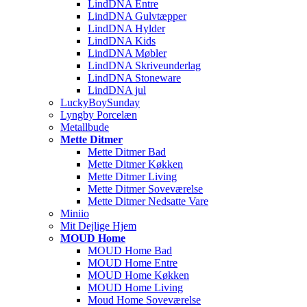
LindDNA Entre
LindDNA Gulvtæpper
LindDNA Hylder
LindDNA Kids
LindDNA Møbler
LindDNA Skriveunderlag
LindDNA Stoneware
LindDNA jul
LuckyBoySunday
Lyngby Porcelæn
Metallbude
Mette Ditmer
Mette Ditmer Bad
Mette Ditmer Køkken
Mette Ditmer Living
Mette Ditmer Soveværelse
Mette Ditmer Nedsatte Vare
Miniio
Mit Dejlige Hjem
MOUD Home
MOUD Home Bad
MOUD Home Entre
MOUD Home Køkken
MOUD Home Living
Moud Home Soveværelse