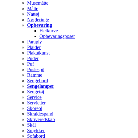
Musemåtte
Måtte
Nattøj
Nøgleringe
Opbevaring
Fletkurve
Opbevaringsposer
Paraply
Plaider
Plakatkunst
Puder
Puf
Puslespil
Ramme
Sengebord
Sengelamper
Sengetøj
Service
Servietter
Skoreol
Skraldespand
Skriveredskab
Skål
Smykker
Sofabord