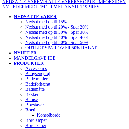
NEDSATTE VARE
VIS ALLE VARER
SHOP i RUM
FORSIDEN
NYHEDER
MEDLEM
TILMELD NYHEDSBREV
NEDSATTE VARER
Nedsat med op til 15%
Nedsat med op til 20% - Spar 20%
Nedsat med op til 30% - Spar 30%
Nedsat med op til 40% - Spar 40%
Nedsat med op til 50% - Spar 50%
OUTLET SPAR OVER 50% RABAT
NYHEDER
MANDELGAVE IDE
PRODUKTER
Accessories
Babysengetøj
Badeartikler
Badeforhæng
Bademåtte
Bakker
Bamse
Bogstaver
Bord
Konsolborde
Bordlamper
Bordskåner