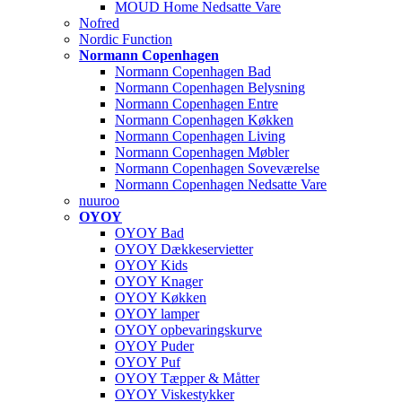
MOUD Home Nedsatte Vare
Nofred
Nordic Function
Normann Copenhagen
Normann Copenhagen Bad
Normann Copenhagen Belysning
Normann Copenhagen Entre
Normann Copenhagen Køkken
Normann Copenhagen Living
Normann Copenhagen Møbler
Normann Copenhagen Soveværelse
Normann Copenhagen Nedsatte Vare
nuuroo
OYOY
OYOY Bad
OYOY Dækkeservietter
OYOY Kids
OYOY Knager
OYOY Køkken
OYOY lamper
OYOY opbevaringskurve
OYOY Puder
OYOY Puf
OYOY Tæpper & Måtter
OYOY Viskestykker