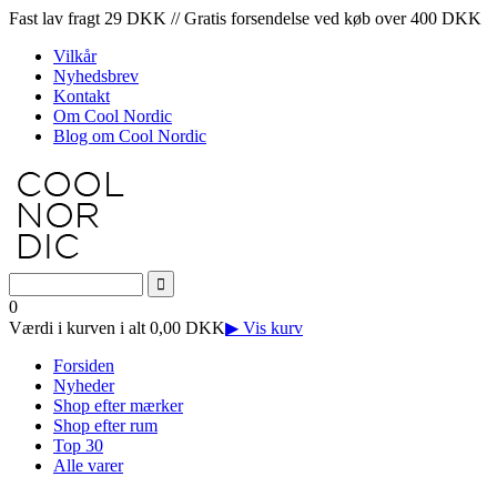
Fast lav fragt 29 DKK // Gratis forsendelse ved køb over 400 DKK
Vilkår
Nyhedsbrev
Kontakt
Om Cool Nordic
Blog om Cool Nordic
0
Værdi i kurven i alt 0,00 DKK
▶ Vis kurv
Forsiden
Nyheder
Shop efter mærker
Shop efter rum
Top 30
Alle varer