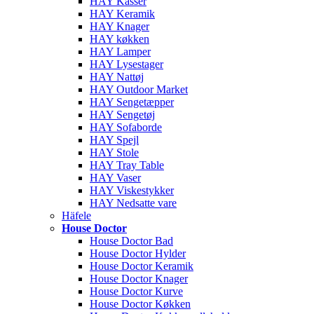
HAY Kasser
HAY Keramik
HAY Knager
HAY køkken
HAY Lamper
HAY Lysestager
HAY Nattøj
HAY Outdoor Market
HAY Sengetæpper
HAY Sengetøj
HAY Sofaborde
HAY Spejl
HAY Stole
HAY Tray Table
HAY Vaser
HAY Viskestykker
HAY Nedsatte vare
Häfele
House Doctor
House Doctor Bad
House Doctor Hylder
House Doctor Keramik
House Doctor Knager
House Doctor Kurve
House Doctor Køkken