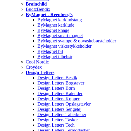
Brainchild
BudtzBendix
ByMagnet - Reenberg's
ByMagnet karkludstang
ByMagnet karklude
ByMagnet knage
ByMagnet smart magnet
ByMagnet svampe & opvaskebørsteholder
ByMagnet viskestykkeholder
ByMagnet bil
ByMagnet tilbehør
Cool Nordic
Croydex
Design Letters
Design Letters Bestik
Design Letters Bogstaver
Design Letters Børn
Design Letters Kalender
Design Letters Kopper
Design Letters Opslagstavler
Design Letters Sengetøj
Design Letters Tallerkener
Design Letters Tasker
Design Letters Tech
Design Letters Termoflasker