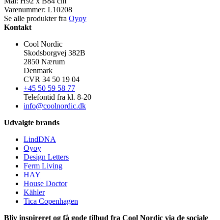
Mål: H92 x B84 cm
Varenummer:
L10208
Se alle produkter fra
Oyoy
Kontakt
Cool Nordic
Skodsborgvej 382B
2850 Nærum
Denmark
CVR 34 50 19 04
+45 50 59 58 77
Telefontid fra kl. 8-20
info@coolnordic.dk
Udvalgte brands
LindDNA
Oyoy
Design Letters
Ferm Living
HAY
House Doctor
Kähler
Tica Copenhagen
Bliv inspireret og få gode tilbud fra Cool Nordic via de sociale