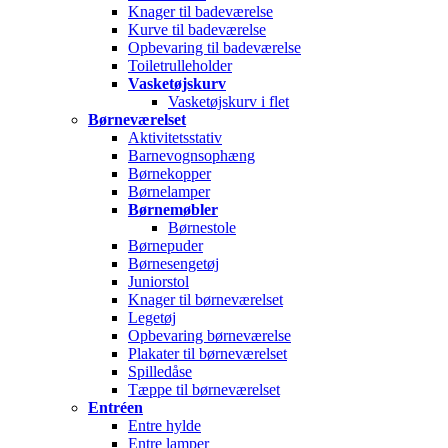
Knager til badeværelse
Kurve til badeværelse
Opbevaring til badeværelse
Toiletrulleholder
Vasketøjskurv
Vasketøjskurv i flet
Børneværelset
Aktivitetsstativ
Barnevognsophæng
Børnekopper
Børnelamper
Børnemøbler
Børnestole
Børnepuder
Børnesengetøj
Juniorstol
Knager til børneværelset
Legetøj
Opbevaring børneværelse
Plakater til børneværelset
Spilledåse
Tæppe til børneværelset
Entréen
Entre hylde
Entre lamper