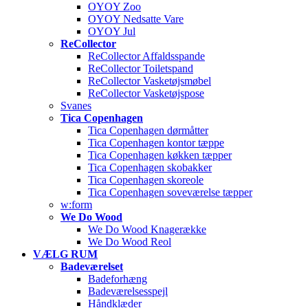
OYOY Zoo
OYOY Nedsatte Vare
OYOY Jul
ReCollector
ReCollector Affaldsspande
ReCollector Toiletspand
ReCollector Vasketøjsmøbel
ReCollector Vasketøjspose
Svanes
Tica Copenhagen
Tica Copenhagen dørmåtter
Tica Copenhagen kontor tæppe
Tica Copenhagen køkken tæpper
Tica Copenhagen skobakker
Tica Copenhagen skoreole
Tica Copenhagen soveværelse tæpper
w:form
We Do Wood
We Do Wood Knagerække
We Do Wood Reol
VÆLG RUM
Badeværelset
Badeforhæng
Badeværelsesspejl
Håndklæder