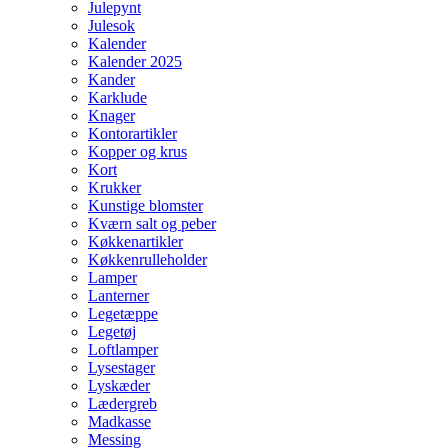
Julepynt
Julesok
Kalender
Kalender 2025
Kander
Karklude
Knager
Kontorartikler
Kopper og krus
Kort
Krukker
Kunstige blomster
Kværn salt og peber
Køkkenartikler
Køkkenrulleholder
Lamper
Lanterner
Legetæppe
Legetøj
Loftlamper
Lysestager
Lyskæder
Lædergreb
Madkasse
Messing