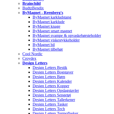
Brainchild
BudtzBendix
ByMagnet - Reenberg's
ByMagnet karkludstang
ByMagnet karklude
ByMagnet knage
ByMagnet smart magnet
ByMagnet svampe & opvaskebørsteholder
ByMagnet viskestykkeholder
ByMagnet bil
ByMagnet tilbehør
Cool Nordic
Croydex
Design Letters
Design Letters Bestik
Design Letters Bogstaver
Design Letters Børn
Design Letters Kalender
Design Letters Kopper
Design Letters Opslagstavler
Design Letters Sengetøj
Design Letters Tallerkener
Design Letters Tasker
Design Letters Tech
Design Letters Termoflasker