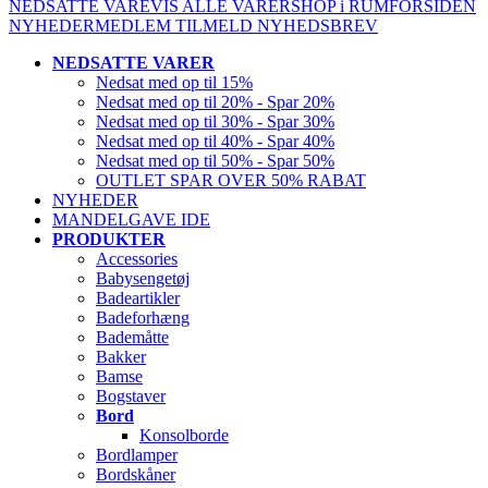
NEDSATTE VARE
VIS ALLE VARER
SHOP i RUM
FORSIDEN
NYHEDER
MEDLEM
TILMELD NYHEDSBREV
NEDSATTE VARER
Nedsat med op til 15%
Nedsat med op til 20% - Spar 20%
Nedsat med op til 30% - Spar 30%
Nedsat med op til 40% - Spar 40%
Nedsat med op til 50% - Spar 50%
OUTLET SPAR OVER 50% RABAT
NYHEDER
MANDELGAVE IDE
PRODUKTER
Accessories
Babysengetøj
Badeartikler
Badeforhæng
Bademåtte
Bakker
Bamse
Bogstaver
Bord
Konsolborde
Bordlamper
Bordskåner