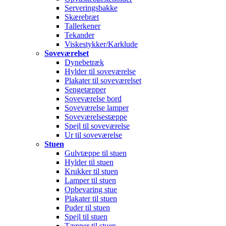
Serveringsbakke
Skærebræt
Tallerkener
Tekander
Viskestykker/Karklude
Soveværelset
Dynebetræk
Hylder til soveværelse
Plakater til soveværelset
Sengetæpper
Soveværelse bord
Soveværelse lamper
Soveværelsestæppe
Spejl til soveværelse
Ur til soveværelse
Stuen
Gulvtæppe til stuen
Hylder til stuen
Krukker til stuen
Lamper til stuen
Opbevaring stue
Plakater til stuen
Puder til stuen
Spejl til stuen
Tæpper til stuen