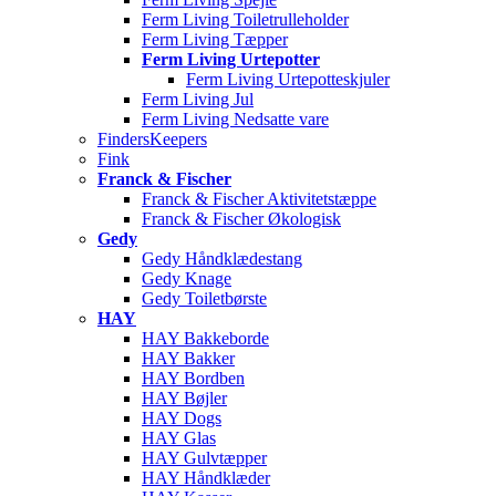
Ferm Living Toiletrulleholder
Ferm Living Tæpper
Ferm Living Urtepotter
Ferm Living Urtepotteskjuler
Ferm Living Jul
Ferm Living Nedsatte vare
FindersKeepers
Fink
Franck & Fischer
Franck & Fischer Aktivitetstæppe
Franck & Fischer Økologisk
Gedy
Gedy Håndklædestang
Gedy Knage
Gedy Toiletbørste
HAY
HAY Bakkeborde
HAY Bakker
HAY Bordben
HAY Bøjler
HAY Dogs
HAY Glas
HAY Gulvtæpper
HAY Håndklæder