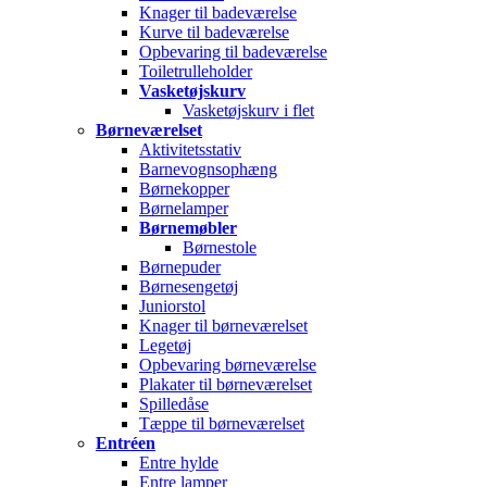
Knager til badeværelse
Kurve til badeværelse
Opbevaring til badeværelse
Toiletrulleholder
Vasketøjskurv
Vasketøjskurv i flet
Børneværelset
Aktivitetsstativ
Barnevognsophæng
Børnekopper
Børnelamper
Børnemøbler
Børnestole
Børnepuder
Børnesengetøj
Juniorstol
Knager til børneværelset
Legetøj
Opbevaring børneværelse
Plakater til børneværelset
Spilledåse
Tæppe til børneværelset
Entréen
Entre hylde
Entre lamper