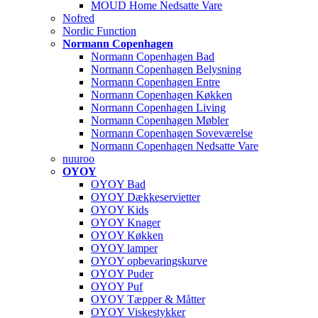
MOUD Home Nedsatte Vare
Nofred
Nordic Function
Normann Copenhagen
Normann Copenhagen Bad
Normann Copenhagen Belysning
Normann Copenhagen Entre
Normann Copenhagen Køkken
Normann Copenhagen Living
Normann Copenhagen Møbler
Normann Copenhagen Soveværelse
Normann Copenhagen Nedsatte Vare
nuuroo
OYOY
OYOY Bad
OYOY Dækkeservietter
OYOY Kids
OYOY Knager
OYOY Køkken
OYOY lamper
OYOY opbevaringskurve
OYOY Puder
OYOY Puf
OYOY Tæpper & Måtter
OYOY Viskestykker