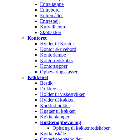
Entre tæppe
Entrebord
Entremåtter
Entrespejl
Kurv til entre
Skobakker
Kontoret
Hylder til Kontor
Kontor skrivebord
Kontorlampe
Kontorredskaber
Kontortæpper
Opbevaringskasser
Køkkenet
Bestik
Drikkeglas
Holder til viskestykker
Hylder til køkken
Karklud holder
Knager til køkken
Køkkenlamper
Køkkenopbevaring
Ophæng til køkkenredskaber
Køkkenskåle
Opvaskebørsteholder