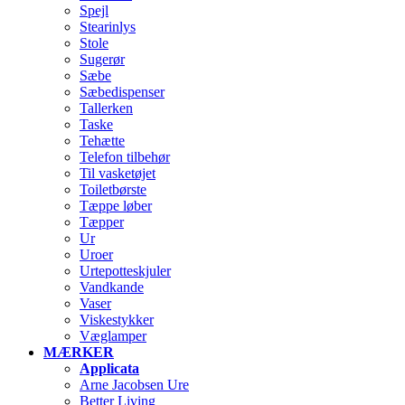
Spejl
Stearinlys
Stole
Sugerør
Sæbe
Sæbedispenser
Tallerken
Taske
Tehætte
Telefon tilbehør
Til vasketøjet
Toiletbørste
Tæppe løber
Tæpper
Ur
Uroer
Urtepotteskjuler
Vandkande
Vaser
Viskestykker
Væglamper
MÆRKER
Applicata
Arne Jacobsen Ure
Better Living