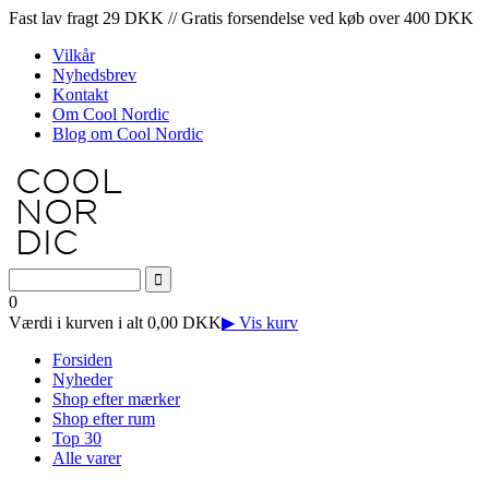
Fast lav fragt 29 DKK // Gratis forsendelse ved køb over 400 DKK
Vilkår
Nyhedsbrev
Kontakt
Om Cool Nordic
Blog om Cool Nordic
0
Værdi i kurven i alt 0,00 DKK
▶ Vis kurv
Forsiden
Nyheder
Shop efter mærker
Shop efter rum
Top 30
Alle varer