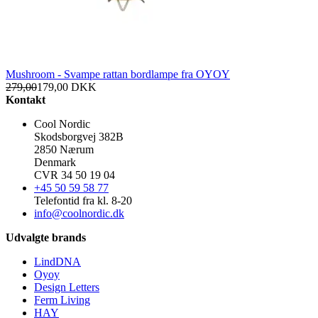
Mushroom - Svampe rattan bordlampe fra OYOY
279,00
179,00
DKK
Kontakt
Cool Nordic
Skodsborgvej 382B
2850 Nærum
Denmark
CVR 34 50 19 04
+45 50 59 58 77
Telefontid fra kl. 8-20
info@coolnordic.dk
Udvalgte brands
LindDNA
Oyoy
Design Letters
Ferm Living
HAY