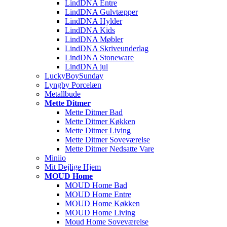
LindDNA Entre
LindDNA Gulvtæpper
LindDNA Hylder
LindDNA Kids
LindDNA Møbler
LindDNA Skriveunderlag
LindDNA Stoneware
LindDNA jul
LuckyBoySunday
Lyngby Porcelæn
Metallbude
Mette Ditmer
Mette Ditmer Bad
Mette Ditmer Køkken
Mette Ditmer Living
Mette Ditmer Soveværelse
Mette Ditmer Nedsatte Vare
Miniio
Mit Dejlige Hjem
MOUD Home
MOUD Home Bad
MOUD Home Entre
MOUD Home Køkken
MOUD Home Living
Moud Home Soveværelse