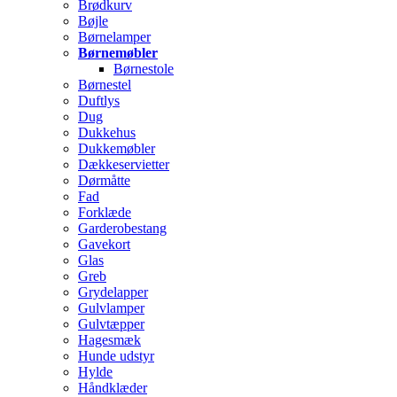
Brødkurv
Bøjle
Børnelamper
Børnemøbler
Børnestole
Børnestel
Duftlys
Dug
Dukkehus
Dukkemøbler
Dækkeservietter
Dørmåtte
Fad
Forklæde
Garderobestang
Gavekort
Glas
Greb
Grydelapper
Gulvlamper
Gulvtæpper
Hagesmæk
Hunde udstyr
Hylde
Håndklæder