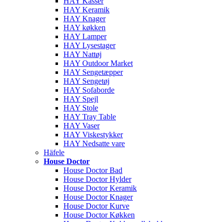
HAY Kasser
HAY Keramik
HAY Knager
HAY køkken
HAY Lamper
HAY Lysestager
HAY Nattøj
HAY Outdoor Market
HAY Sengetæpper
HAY Sengetøj
HAY Sofaborde
HAY Spejl
HAY Stole
HAY Tray Table
HAY Vaser
HAY Viskestykker
HAY Nedsatte vare
Häfele
House Doctor
House Doctor Bad
House Doctor Hylder
House Doctor Keramik
House Doctor Knager
House Doctor Kurve
House Doctor Køkken