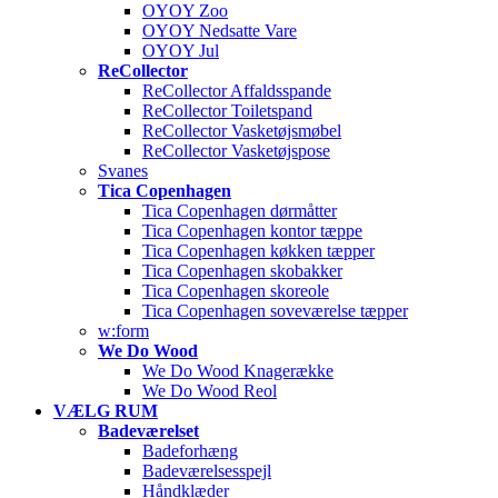
OYOY Zoo
OYOY Nedsatte Vare
OYOY Jul
ReCollector
ReCollector Affaldsspande
ReCollector Toiletspand
ReCollector Vasketøjsmøbel
ReCollector Vasketøjspose
Svanes
Tica Copenhagen
Tica Copenhagen dørmåtter
Tica Copenhagen kontor tæppe
Tica Copenhagen køkken tæpper
Tica Copenhagen skobakker
Tica Copenhagen skoreole
Tica Copenhagen soveværelse tæpper
w:form
We Do Wood
We Do Wood Knagerække
We Do Wood Reol
VÆLG RUM
Badeværelset
Badeforhæng
Badeværelsesspejl
Håndklæder