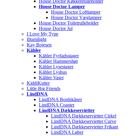
House Doctor Køkkenrulleholder
House Doctor Lamper
House Doctor Loftlamper
House Doctor Væglamper
House Doctor Toiletrulleholder
House Doctor Jul
I Love My Type
Illumilight
Kay Bojesen
Kähler
Kähler Fyrfadsstager
Kähler Hammershøi
Kähler Lysestager
Kähler Lyshus
Kähler Vaser
KiddiKutter
Little Big Friends
LïndDNA
LindDNA Bordskåner
LindDNA Coaster
LindDNA Dækkeservietter
LindDNA Dækkeservietter Cirkel
LindDNA Dækkeservietter Curve
LindDNA Dækkeservietter Frikant
LindDNA Løber