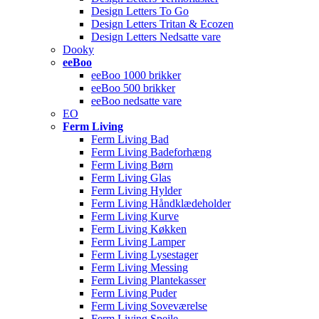
Design Letters To Go
Design Letters Tritan & Ecozen
Design Letters Nedsatte vare
Dooky
eeBoo
eeBoo 1000 brikker
eeBoo 500 brikker
eeBoo nedsatte vare
EO
Ferm Living
Ferm Living Bad
Ferm Living Badeforhæng
Ferm Living Børn
Ferm Living Glas
Ferm Living Hylder
Ferm Living Håndklædeholder
Ferm Living Kurve
Ferm Living Køkken
Ferm Living Lamper
Ferm Living Lysestager
Ferm Living Messing
Ferm Living Plantekasser
Ferm Living Puder
Ferm Living Soveværelse
Ferm Living Spejle