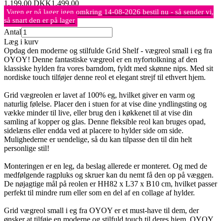
1.199,00
DKK
1.499,00
Varen er på lager igen omkring 14-08-2026 bestil nu - så sender vi,
så snart den er på lager
Antal
Læg i kurv
Opdag den moderne og stilfulde Grid Shelf - vægreol small i eg fra
OYOY! Denne fantastiske vægreol er en nyfortolkning af den
klassiske hylden fra vores barndom, fyldt med skønne nips. Med sit
nordiske touch tilføjer denne reol et elegant strejf til ethvert hjem.
Grid vægreolen er lavet af 100% eg, hvilket giver en varm og
naturlig følelse. Placer den i stuen for at vise dine yndlingsting og
vække minder til live, eller brug den i køkkenet til at vise din
samling af kopper og glas. Denne fleksible reol kan bruges opad,
sidelæns eller endda ved at placere to hylder side om side.
Mulighederne er uendelige, så du kan tilpasse den til din helt
personlige stil!
Monteringen er en leg, da beslag allerede er monteret. Og med de
medfølgende ragpluks og skruer kan du nemt få den op på væggen.
De nøjagtige mål på reolen er HH82 x L37 x B10 cm, hvilket passer
perfekt til mindre rum eller som en del af en collage af hylder.
Grid vægreol small i eg fra OYOY er et must-have til dem, der
ønsker at tilføje en moderne og stilfuld touch til deres hjem. OYOY