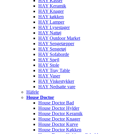
HAY Kasser
HAY Keramik
HAY Knager
HAY køkken
HAY Lamper
HAY Lysestager
HAY Nattøj
HAY Outdoor Market
HAY Sengetæpper
HAY Sengetøj
HAY Sofaborde
HAY Spejl
HAY Stole
HAY Tray Table
HAY Vaser
HAY Viskestykker
HAY Nedsatte vare
Häfele
House Doctor
House Doctor Bad
House Doctor Hylder
House Doctor Keramik
House Doctor Knager
House Doctor Kurve
House Doctor Køkken