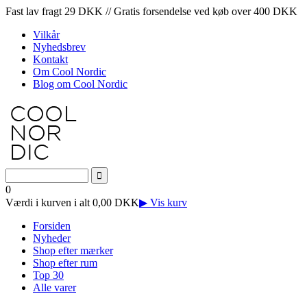
Fast lav fragt 29 DKK // Gratis forsendelse ved køb over 400 DKK
Vilkår
Nyhedsbrev
Kontakt
Om Cool Nordic
Blog om Cool Nordic
0
Værdi i kurven i alt 0,00 DKK
▶ Vis kurv
Forsiden
Nyheder
Shop efter mærker
Shop efter rum
Top 30
Alle varer