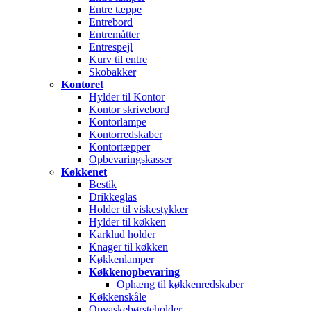
Entre tæppe
Entrebord
Entremåtter
Entrespejl
Kurv til entre
Skobakker
Kontoret
Hylder til Kontor
Kontor skrivebord
Kontorlampe
Kontorredskaber
Kontortæpper
Opbevaringskasser
Køkkenet
Bestik
Drikkeglas
Holder til viskestykker
Hylder til køkken
Karklud holder
Knager til køkken
Køkkenlamper
Køkkenopbevaring
Ophæng til køkkenredskaber
Køkkenskåle
Opvaskebørsteholder