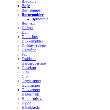
Brødkurv
Bøjle
Børnelamper
Børnemøbler
Børnestole
Børnestel
Duftlys
Dug
Dukkehus
Dukkemøbler
Dækkeservietter
Dørmåtte
Fad
Forklæde
Garderobestang
Gavekort
Glas
Greb
Grydelapper
Gulvlamper
Gulvtæpper
Hagesmæk
Hunde udstyr
Hylde
Håndklæder