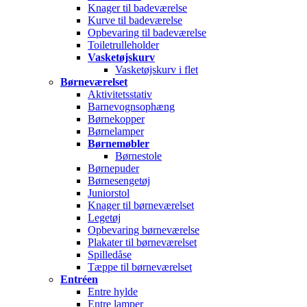
Knager til badeværelse
Kurve til badeværelse
Opbevaring til badeværelse
Toiletrulleholder
Vasketøjskurv
Vasketøjskurv i flet
Børneværelset
Aktivitetsstativ
Barnevognsophæng
Børnekopper
Børnelamper
Børnemøbler
Børnestole
Børnepuder
Børnesengetøj
Juniorstol
Knager til børneværelset
Legetøj
Opbevaring børneværelse
Plakater til børneværelset
Spilledåse
Tæppe til børneværelset
Entréen
Entre hylde
Entre lamper