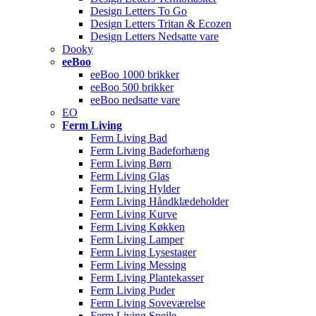
Design Letters To Go
Design Letters Tritan & Ecozen
Design Letters Nedsatte vare
Dooky
eeBoo
eeBoo 1000 brikker
eeBoo 500 brikker
eeBoo nedsatte vare
EO
Ferm Living
Ferm Living Bad
Ferm Living Badeforhæng
Ferm Living Børn
Ferm Living Glas
Ferm Living Hylder
Ferm Living Håndklædeholder
Ferm Living Kurve
Ferm Living Køkken
Ferm Living Lamper
Ferm Living Lysestager
Ferm Living Messing
Ferm Living Plantekasser
Ferm Living Puder
Ferm Living Soveværelse
Ferm Living Spejle