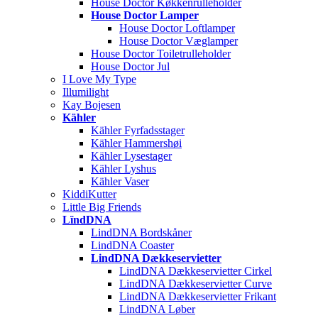
House Doctor Køkkenrulleholder
House Doctor Lamper
House Doctor Loftlamper
House Doctor Væglamper
House Doctor Toiletrulleholder
House Doctor Jul
I Love My Type
Illumilight
Kay Bojesen
Kähler
Kähler Fyrfadsstager
Kähler Hammershøi
Kähler Lysestager
Kähler Lyshus
Kähler Vaser
KiddiKutter
Little Big Friends
LïndDNA
LindDNA Bordskåner
LindDNA Coaster
LindDNA Dækkeservietter
LindDNA Dækkeservietter Cirkel
LindDNA Dækkeservietter Curve
LindDNA Dækkeservietter Frikant
LindDNA Løber