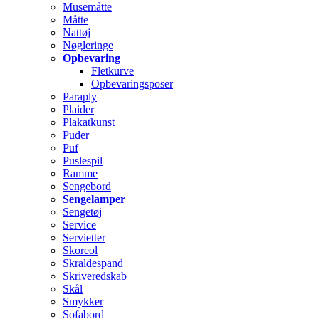
Musemåtte
Måtte
Nattøj
Nøgleringe
Opbevaring
Fletkurve
Opbevaringsposer
Paraply
Plaider
Plakatkunst
Puder
Puf
Puslespil
Ramme
Sengebord
Sengelamper
Sengetøj
Service
Servietter
Skoreol
Skraldespand
Skriveredskab
Skål
Smykker
Sofabord