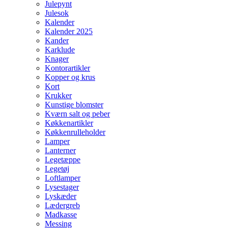
Julepynt
Julesok
Kalender
Kalender 2025
Kander
Karklude
Knager
Kontorartikler
Kopper og krus
Kort
Krukker
Kunstige blomster
Kværn salt og peber
Køkkenartikler
Køkkenrulleholder
Lamper
Lanterner
Legetæppe
Legetøj
Loftlamper
Lysestager
Lyskæder
Lædergreb
Madkasse
Messing