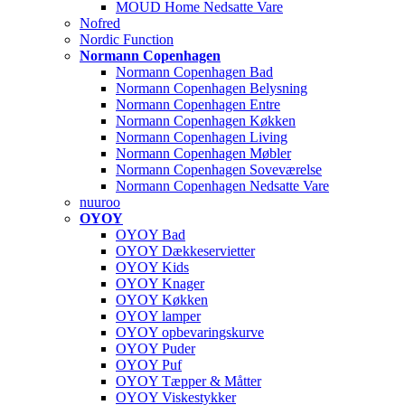
MOUD Home Nedsatte Vare
Nofred
Nordic Function
Normann Copenhagen
Normann Copenhagen Bad
Normann Copenhagen Belysning
Normann Copenhagen Entre
Normann Copenhagen Køkken
Normann Copenhagen Living
Normann Copenhagen Møbler
Normann Copenhagen Soveværelse
Normann Copenhagen Nedsatte Vare
nuuroo
OYOY
OYOY Bad
OYOY Dækkeservietter
OYOY Kids
OYOY Knager
OYOY Køkken
OYOY lamper
OYOY opbevaringskurve
OYOY Puder
OYOY Puf
OYOY Tæpper & Måtter
OYOY Viskestykker