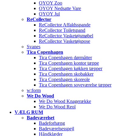
OYOY Zoo
OYOY Nedsatte Vare
OYOY Jul
ReCollector
ReCollector Affaldsspande
ReCollector Toiletspand
ReCollector Vasketøjsmøbel
ReCollector Vasketøjspose
Svanes
Tica Copenhagen
Tica Copenhagen dørmåtter
Tica Copenhagen kontor tæppe
Tica Copenhagen køkken tæpper
Tica Copenhagen skobakker
Tica Copenhagen skoreole
Tica Copenhagen soveværelse tæpper
w:form
We Do Wood
We Do Wood Knagerække
We Do Wood Reol
VÆLG RUM
Badeværelset
Badeforhæng
Badeværelsesspejl
Håndklæder