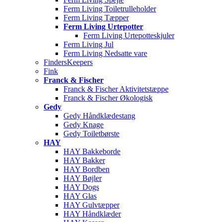
Ferm Living Toiletrulleholder
Ferm Living Tæpper
Ferm Living Urtepotter
Ferm Living Urtepotteskjuler
Ferm Living Jul
Ferm Living Nedsatte vare
FindersKeepers
Fink
Franck & Fischer
Franck & Fischer Aktivitetstæppe
Franck & Fischer Økologisk
Gedy
Gedy Håndklædestang
Gedy Knage
Gedy Toiletbørste
HAY
HAY Bakkeborde
HAY Bakker
HAY Bordben
HAY Bøjler
HAY Dogs
HAY Glas
HAY Gulvtæpper
HAY Håndklæder