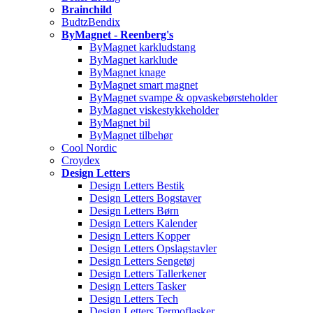
Brainchild
BudtzBendix
ByMagnet - Reenberg's
ByMagnet karkludstang
ByMagnet karklude
ByMagnet knage
ByMagnet smart magnet
ByMagnet svampe & opvaskebørsteholder
ByMagnet viskestykkeholder
ByMagnet bil
ByMagnet tilbehør
Cool Nordic
Croydex
Design Letters
Design Letters Bestik
Design Letters Bogstaver
Design Letters Børn
Design Letters Kalender
Design Letters Kopper
Design Letters Opslagstavler
Design Letters Sengetøj
Design Letters Tallerkener
Design Letters Tasker
Design Letters Tech
Design Letters Termoflasker