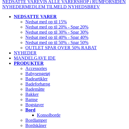
NEDSATTE VARE
VIS ALLE VARER
SHOP i RUM
FORSIDEN
NYHEDER
MEDLEM
TILMELD NYHEDSBREV
NEDSATTE VARER
Nedsat med op til 15%
Nedsat med op til 20% - Spar 20%
Nedsat med op til 30% - Spar 30%
Nedsat med op til 40% - Spar 40%
Nedsat med op til 50% - Spar 50%
OUTLET SPAR OVER 50% RABAT
NYHEDER
MANDELGAVE IDE
PRODUKTER
Accessories
Babysengetøj
Badeartikler
Badeforhæng
Bademåtte
Bakker
Bamse
Bogstaver
Bord
Konsolborde
Bordlamper
Bordskåner