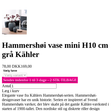
Hammershøi vase mini H10 cm
grå Kähler
78,00
DKK
169,00
Vælg farve
Sendes indenfor 1 til 3 dage - 2 STK TILBAGE
Antal
Læg i kurv
Elegante vase fra Kählers Hammershøi-serien. Hammershøi-
designvaser har en unik historie. Serien er inspireret af Svend
Hammershøis værker, der blev skabt på det gamle Kähler-værksted i
starten af 1900-tallet. Den nordiske stil og diskrete riller design