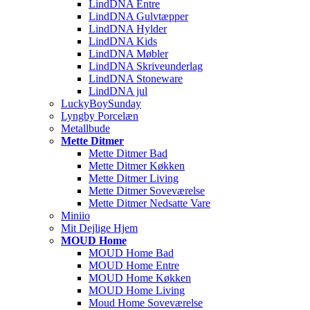
LindDNA Entre
LindDNA Gulvtæpper
LindDNA Hylder
LindDNA Kids
LindDNA Møbler
LindDNA Skriveunderlag
LindDNA Stoneware
LindDNA jul
LuckyBoySunday
Lyngby Porcelæn
Metallbude
Mette Ditmer
Mette Ditmer Bad
Mette Ditmer Køkken
Mette Ditmer Living
Mette Ditmer Soveværelse
Mette Ditmer Nedsatte Vare
Miniio
Mit Dejlige Hjem
MOUD Home
MOUD Home Bad
MOUD Home Entre
MOUD Home Køkken
MOUD Home Living
Moud Home Soveværelse