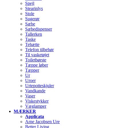
Spejl
Stearinlys
Stole
Sugerør
Sæbe
Sæbedispenser
Tallerken
Taske
Tehætte
Telefon tilbehør
Til vasketøjet
Toiletbørste
Tæppe løber
Tæpper
Ur
Uroer
Urtepotteskjuler
Vandkande
Vaser
Viskestykker
Væglamper
MÆRKER
Applicata
Arne Jacobsen Ure
Better Living