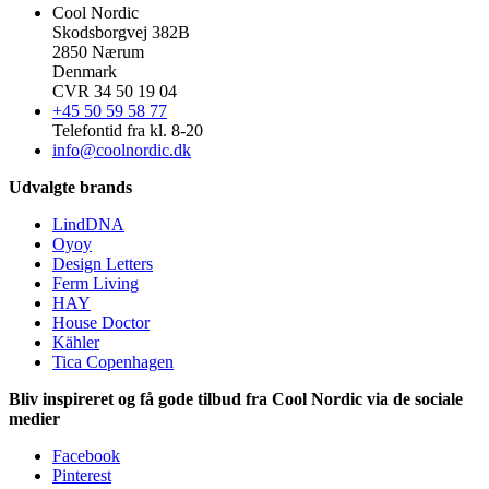
Cool Nordic
Skodsborgvej 382B
2850 Nærum
Denmark
CVR 34 50 19 04
+45 50 59 58 77
Telefontid fra kl. 8-20
info@coolnordic.dk
Udvalgte brands
LindDNA
Oyoy
Design Letters
Ferm Living
HAY
House Doctor
Kähler
Tica Copenhagen
Bliv inspireret og få gode tilbud fra Cool Nordic via de sociale
medier
Facebook
Pinterest