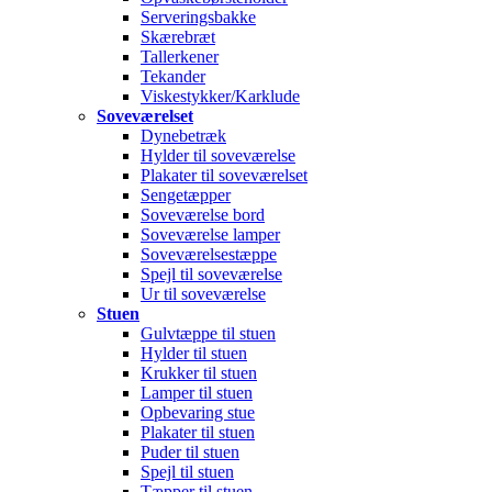
Serveringsbakke
Skærebræt
Tallerkener
Tekander
Viskestykker/Karklude
Soveværelset
Dynebetræk
Hylder til soveværelse
Plakater til soveværelset
Sengetæpper
Soveværelse bord
Soveværelse lamper
Soveværelsestæppe
Spejl til soveværelse
Ur til soveværelse
Stuen
Gulvtæppe til stuen
Hylder til stuen
Krukker til stuen
Lamper til stuen
Opbevaring stue
Plakater til stuen
Puder til stuen
Spejl til stuen
Tæpper til stuen