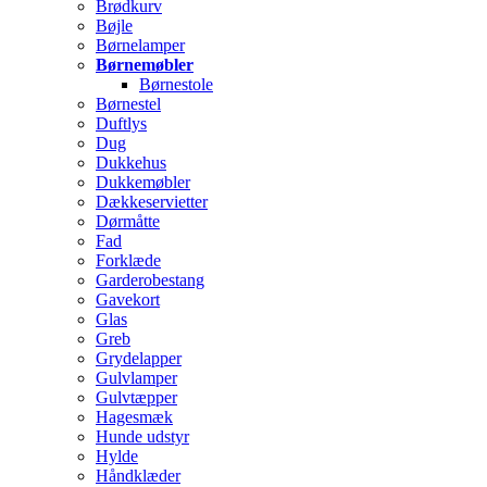
Brødkurv
Bøjle
Børnelamper
Børnemøbler
Børnestole
Børnestel
Duftlys
Dug
Dukkehus
Dukkemøbler
Dækkeservietter
Dørmåtte
Fad
Forklæde
Garderobestang
Gavekort
Glas
Greb
Grydelapper
Gulvlamper
Gulvtæpper
Hagesmæk
Hunde udstyr
Hylde
Håndklæder