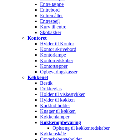
Entre tæppe
Entrebord
Entremåtter
Entrespejl
Kurv til entre
Skobakker
Kontoret
Hylder til Kontor
Kontor skrivebord
Kontorlampe
Kontorredskaber
Kontortæpper
Opbevaringskasser
Køkkenet
Bestik
Drikkeglas
Holder til viskestykker
Hylder til køkken
Karklud holder
Knager til køkken
Køkkenlamper
Køkkenopbevaring
Ophæng til køkkenredskaber
Køkkenskåle
Opvaskebørsteholder