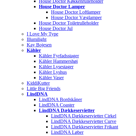
House Doctor Køkkenrulleholder
House Doctor Lamper
House Doctor Loftlamper
House Doctor Væglamper
House Doctor Toiletrulleholder
House Doctor Jul
I Love My Type
Illumilight
Kay Bojesen
Kähler
Kähler Fyrfadsstager
Kähler Hammershøi
Kähler Lysestager
Kähler Lyshus
Kähler Vaser
KiddiKutter
Little Big Friends
LïndDNA
LindDNA Bordskåner
LindDNA Coaster
LindDNA Dækkeservietter
LindDNA Dækkeservietter Cirkel
LindDNA Dækkeservietter Curve
LindDNA Dækkeservietter Frikant
LindDNA Løber