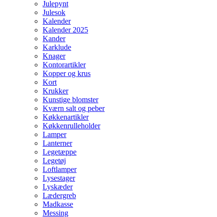
Julepynt
Julesok
Kalender
Kalender 2025
Kander
Karklude
Knager
Kontorartikler
Kopper og krus
Kort
Krukker
Kunstige blomster
Kværn salt og peber
Køkkenartikler
Køkkenrulleholder
Lamper
Lanterner
Legetæppe
Legetøj
Loftlamper
Lysestager
Lyskæder
Lædergreb
Madkasse
Messing