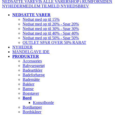
NEDSATTE VARE
VIS ALLE VARER
SHOP i RUM
FORSIDEN
NYHEDER
MEDLEM
TILMELD NYHEDSBREV
NEDSATTE VARER
Nedsat med op til 15%
Nedsat med op til 20% - Spar 20%
Nedsat med op til 30% - Spar 30%
Nedsat med op til 40% - Spar 40%
Nedsat med op til 50% - Spar 50%
OUTLET SPAR OVER 50% RABAT
NYHEDER
MANDELGAVE IDE
PRODUKTER
Accessories
Babysengetøj
Badeartikler
Badeforhæng
Bademåtte
Bakker
Bamse
Bogstaver
Bord
Konsolborde
Bordlamper
Bordskåner