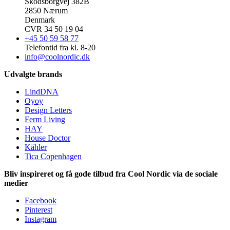
Skodsborgvej 382B
2850 Nærum
Denmark
CVR 34 50 19 04
+45 50 59 58 77
Telefontid fra kl. 8-20
info@coolnordic.dk
Udvalgte brands
LindDNA
Oyoy
Design Letters
Ferm Living
HAY
House Doctor
Kähler
Tica Copenhagen
Bliv inspireret og få gode tilbud fra Cool Nordic via de sociale
medier
Facebook
Pinterest
Instagram