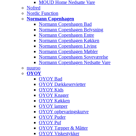
MOUD Home Nedsatte Vare
Nofred
Nordic Function
Normann Copenhagen
Normann Copenhagen Bad
Normann Copenhagen Belysning
Normann Copenhagen Entre
Normann Copenhagen Køkken
Normann Copenhagen Living
Normann Copenhagen Møbler
Normann Copenhagen Soveværelse
Normann Copenhagen Nedsatte Vare
nuuroo
OYOY
OYOY Bad
OYOY Dækkeservietter
OYOY Kids
OYOY Knager
OYOY Køkken
OYOY lamper
OYOY opbevaringskurve
OYOY Puder
OYOY Puf
OYOY Tæpper & Måtter
OYOY Viskestykker