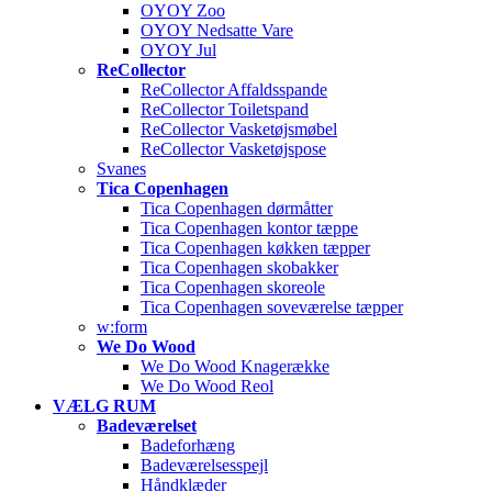
OYOY Zoo
OYOY Nedsatte Vare
OYOY Jul
ReCollector
ReCollector Affaldsspande
ReCollector Toiletspand
ReCollector Vasketøjsmøbel
ReCollector Vasketøjspose
Svanes
Tica Copenhagen
Tica Copenhagen dørmåtter
Tica Copenhagen kontor tæppe
Tica Copenhagen køkken tæpper
Tica Copenhagen skobakker
Tica Copenhagen skoreole
Tica Copenhagen soveværelse tæpper
w:form
We Do Wood
We Do Wood Knagerække
We Do Wood Reol
VÆLG RUM
Badeværelset
Badeforhæng
Badeværelsesspejl
Håndklæder