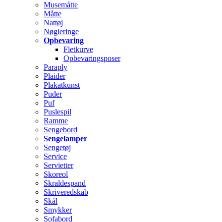
Musemåtte
Måtte
Nattøj
Nøgleringe
Opbevaring
Fletkurve
Opbevaringsposer
Paraply
Plaider
Plakatkunst
Puder
Puf
Puslespil
Ramme
Sengebord
Sengelamper
Sengetøj
Service
Servietter
Skoreol
Skraldespand
Skriveredskab
Skål
Smykker
Sofabord