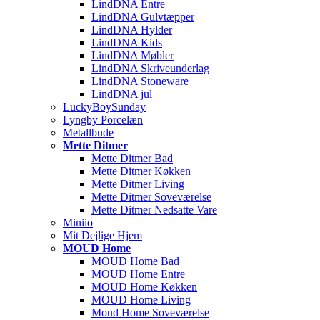
LindDNA Entre
LindDNA Gulvtæpper
LindDNA Hylder
LindDNA Kids
LindDNA Møbler
LindDNA Skriveunderlag
LindDNA Stoneware
LindDNA jul
LuckyBoySunday
Lyngby Porcelæn
Metallbude
Mette Ditmer
Mette Ditmer Bad
Mette Ditmer Køkken
Mette Ditmer Living
Mette Ditmer Soveværelse
Mette Ditmer Nedsatte Vare
Miniio
Mit Dejlige Hjem
MOUD Home
MOUD Home Bad
MOUD Home Entre
MOUD Home Køkken
MOUD Home Living
Moud Home Soveværelse