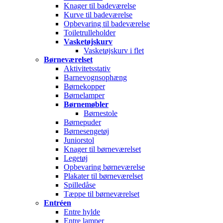
Knager til badeværelse
Kurve til badeværelse
Opbevaring til badeværelse
Toiletrulleholder
Vasketøjskurv
Vasketøjskurv i flet
Børneværelset
Aktivitetsstativ
Barnevognsophæng
Børnekopper
Børnelamper
Børnemøbler
Børnestole
Børnepuder
Børnesengetøj
Juniorstol
Knager til børneværelset
Legetøj
Opbevaring børneværelse
Plakater til børneværelset
Spilledåse
Tæppe til børneværelset
Entréen
Entre hylde
Entre lamper