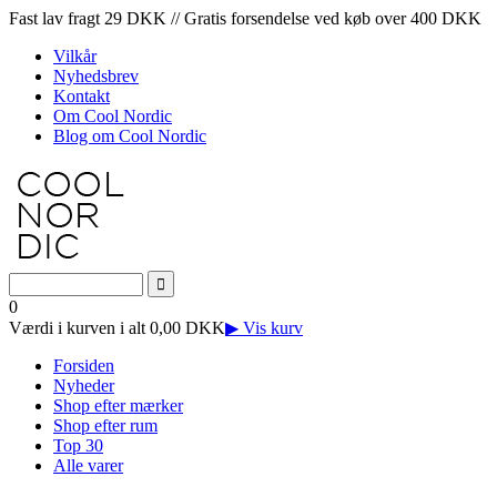
Fast lav fragt 29 DKK // Gratis forsendelse ved køb over 400 DKK
Vilkår
Nyhedsbrev
Kontakt
Om Cool Nordic
Blog om Cool Nordic
0
Værdi i kurven i alt 0,00 DKK
▶ Vis kurv
Forsiden
Nyheder
Shop efter mærker
Shop efter rum
Top 30
Alle varer