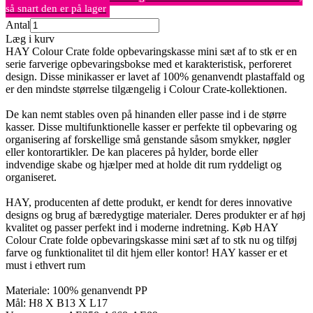
så snart den er på lager
Antal
Læg i kurv
HAY Colour Crate folde opbevaringskasse mini sæt af to stk er en
serie farverige opbevaringsbokse med et karakteristisk, perforeret
design. Disse minikasser er lavet af 100% genanvendt plastaffald og
er den mindste størrelse tilgængelig i Colour Crate-kollektionen.
De kan nemt stables oven på hinanden eller passe ind i de større
kasser. Disse multifunktionelle kasser er perfekte til opbevaring og
organisering af forskellige små genstande såsom smykker, nøgler
eller kontorartikler. De kan placeres på hylder, borde eller
indvendige skabe og hjælper med at holde dit rum ryddeligt og
organiseret.
HAY, producenten af dette produkt, er kendt for deres innovative
designs og brug af bæredygtige materialer. Deres produkter er af høj
kvalitet og passer perfekt ind i moderne indretning. Køb HAY
Colour Crate folde opbevaringskasse mini sæt af to stk nu og tilføj
farve og funktionalitet til dit hjem eller kontor! HAY kasser er et
must i ethvert rum
Materiale: 100% genanvendt PP
Mål: H8 X B13 X L17