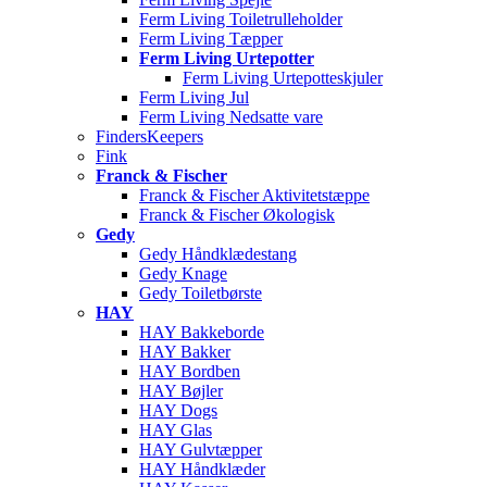
Ferm Living Toiletrulleholder
Ferm Living Tæpper
Ferm Living Urtepotter
Ferm Living Urtepotteskjuler
Ferm Living Jul
Ferm Living Nedsatte vare
FindersKeepers
Fink
Franck & Fischer
Franck & Fischer Aktivitetstæppe
Franck & Fischer Økologisk
Gedy
Gedy Håndklædestang
Gedy Knage
Gedy Toiletbørste
HAY
HAY Bakkeborde
HAY Bakker
HAY Bordben
HAY Bøjler
HAY Dogs
HAY Glas
HAY Gulvtæpper
HAY Håndklæder