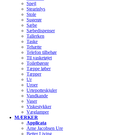
Spejl
Stearinlys
Stole
Sugerør
Sæbe
Sæbedispenser
Tallerken
Taske
Tehætte
Telefon tilbehør
Til vasketøjet
Toiletbørste
Tæppe løber
Tæpper
Ur
Uroer
Urtepotteskjuler
Vandkande
Vaser
Viskestykker
Væglamper
MÆRKER
Applicata
Arne Jacobsen Ure
Better Living