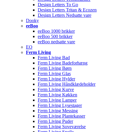
Design Letters To Go
Design Letters Tritan & Ecozen
Design Letters Nedsatte vare
Dooky
eeBoo
eeBoo 1000 brikker
eeBoo 500 brikker
eeBoo nedsatte vare
EO
Ferm Living
Ferm Living Bad
Ferm Living Badeforhæng
Ferm Living Børn
Ferm Living Glas
Ferm Living Hylder
Ferm Living Håndklædeholder
Ferm Living Kurve
Ferm Living Køkken
Ferm Living Lamper
Ferm Living Lysestager
Ferm Living Messing
Ferm Living Plantekasser
Ferm Living Puder
Ferm Living Soveværelse
Ferm Living Spejle