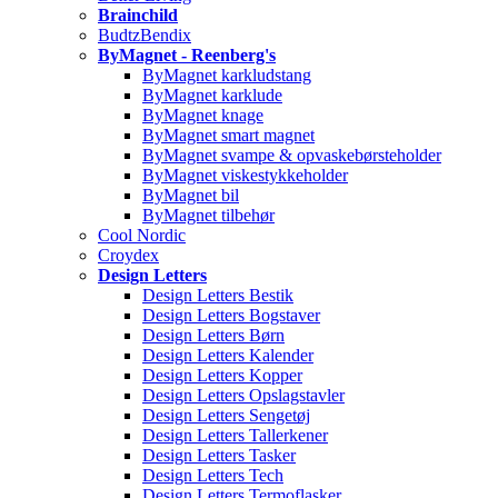
Brainchild
BudtzBendix
ByMagnet - Reenberg's
ByMagnet karkludstang
ByMagnet karklude
ByMagnet knage
ByMagnet smart magnet
ByMagnet svampe & opvaskebørsteholder
ByMagnet viskestykkeholder
ByMagnet bil
ByMagnet tilbehør
Cool Nordic
Croydex
Design Letters
Design Letters Bestik
Design Letters Bogstaver
Design Letters Børn
Design Letters Kalender
Design Letters Kopper
Design Letters Opslagstavler
Design Letters Sengetøj
Design Letters Tallerkener
Design Letters Tasker
Design Letters Tech
Design Letters Termoflasker