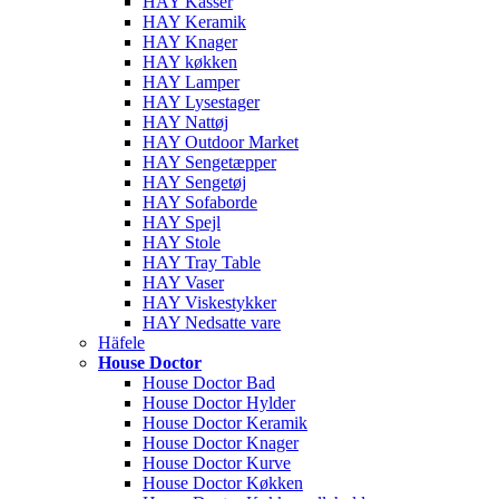
HAY Kasser
HAY Keramik
HAY Knager
HAY køkken
HAY Lamper
HAY Lysestager
HAY Nattøj
HAY Outdoor Market
HAY Sengetæpper
HAY Sengetøj
HAY Sofaborde
HAY Spejl
HAY Stole
HAY Tray Table
HAY Vaser
HAY Viskestykker
HAY Nedsatte vare
Häfele
House Doctor
House Doctor Bad
House Doctor Hylder
House Doctor Keramik
House Doctor Knager
House Doctor Kurve
House Doctor Køkken