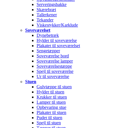
Serveringsbakke
Skærebræt
Tallerkener
Tekander
Viskestykker/Karklude
Soveværelset
Dynebetræk
Hylder til soveværelse
Plakater til soveværelset
Sengetæpper
Soveværelse bord
Soveværelse lamper
Soveværelsestæppe
Spejl til soveværelse
Ur til soveværelse
Stuen
Gulvtæppe til stuen
Hylder til stuen
Krukker til stuen
Lamper til stuen
Opbevaring stue
Plakater til stuen
Puder til stuen
Spejl til stuen
Tæpper til stuen