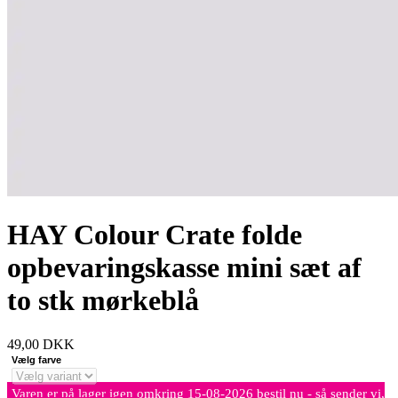
HAY Colour Crate folde
opbevaringskasse mini sæt af
to stk mørkeblå
49,00
DKK
Vælg farve
Varen er på lager igen omkring 15-08-2026 bestil nu - så sender vi,