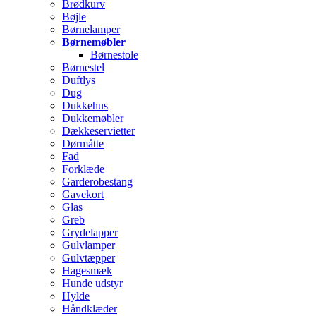
Brødkurv
Bøjle
Børnelamper
Børnemøbler
Børnestole
Børnestel
Duftlys
Dug
Dukkehus
Dukkemøbler
Dækkeservietter
Dørmåtte
Fad
Forklæde
Garderobestang
Gavekort
Glas
Greb
Grydelapper
Gulvlamper
Gulvtæpper
Hagesmæk
Hunde udstyr
Hylde
Håndklæder