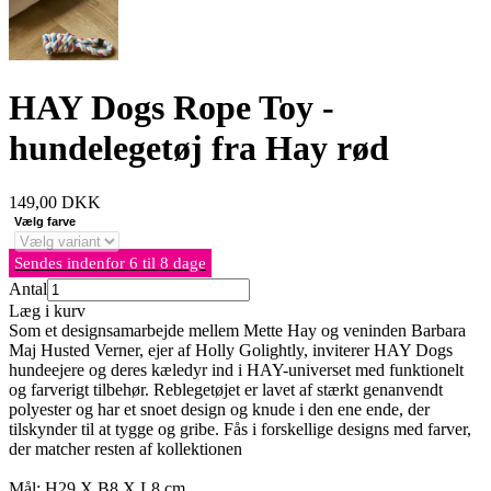
HAY Dogs Rope Toy -
hundelegetøj fra Hay rød
149,00
DKK
Vælg farve
Sendes indenfor 6 til 8 dage
Antal
Læg i kurv
Som et designsamarbejde mellem Mette Hay og veninden Barbara
Maj Husted Verner, ejer af Holly Golightly, inviterer HAY Dogs
hundeejere og deres kæledyr ind i HAY-universet med funktionelt
og farverigt tilbehør. Reblegetøjet er lavet af stærkt genanvendt
polyester og har et snoet design og knude i den ene ende, der
tilskynder til at tygge og gribe. Fås i forskellige designs med farver,
der matcher resten af kollektionen
Mål: H29 X B8 X L8 cm