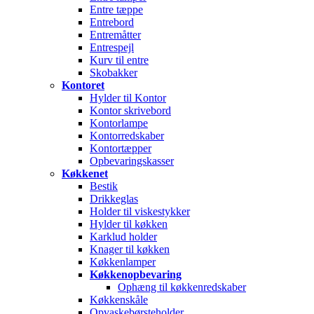
Entre tæppe
Entrebord
Entremåtter
Entrespejl
Kurv til entre
Skobakker
Kontoret
Hylder til Kontor
Kontor skrivebord
Kontorlampe
Kontorredskaber
Kontortæpper
Opbevaringskasser
Køkkenet
Bestik
Drikkeglas
Holder til viskestykker
Hylder til køkken
Karklud holder
Knager til køkken
Køkkenlamper
Køkkenopbevaring
Ophæng til køkkenredskaber
Køkkenskåle
Opvaskebørsteholder