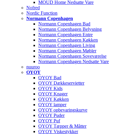
MOUD Home Nedsatte Vare
Nofred
Nordic Function
Normann Copenhagen
Normann Copenhagen Bad
Normann Copenhagen Belysning
Normann Copenhagen Entre
Normann Copenhagen Køkken
Normann Copenhagen Living
Normann Copenhagen Møbler
Normann Copenhagen Soveværelse
Normann Copenhagen Nedsatte Vare
nuuroo
OYOY
OYOY Bad
OYOY Dækkeservietter
OYOY Kids
OYOY Knager
OYOY Køkken
OYOY lamper
OYOY opbevaringskurve
OYOY Puder
OYOY Puf
OYOY Tæpper & Måtter
OYOY Viskestykker