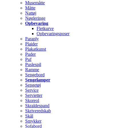
Musemåtte
Måtte
Nattøj
Nøgleringe
Opbevaring
Fletkurve
Opbevaringsposer
Paraply
Plaider
Plakatkunst
Puder
Puf
Puslespil
Ramme
Sengebord
Sengelamper
Sengetøj
Service
Servietter
Skoreol
Skraldespand
Skriveredskab
Skål
Smykker
Sofabord