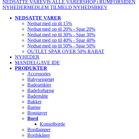
NEDSATTE VARE
VIS ALLE VARER
SHOP i RUM
FORSIDEN
NYHEDER
MEDLEM
TILMELD NYHEDSBREV
NEDSATTE VARER
Nedsat med op til 15%
Nedsat med op til 20% - Spar 20%
Nedsat med op til 30% - Spar 30%
Nedsat med op til 40% - Spar 40%
Nedsat med op til 50% - Spar 50%
OUTLET SPAR OVER 50% RABAT
NYHEDER
MANDELGAVE IDE
PRODUKTER
Accessories
Babysengetøj
Badeartikler
Badeforhæng
Bademåtte
Bakker
Bamse
Bogstaver
Bord
Konsolborde
Bordlamper
Bordskåner