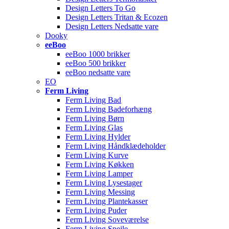
Design Letters To Go
Design Letters Tritan & Ecozen
Design Letters Nedsatte vare
Dooky
eeBoo
eeBoo 1000 brikker
eeBoo 500 brikker
eeBoo nedsatte vare
EO
Ferm Living
Ferm Living Bad
Ferm Living Badeforhæng
Ferm Living Børn
Ferm Living Glas
Ferm Living Hylder
Ferm Living Håndklædeholder
Ferm Living Kurve
Ferm Living Køkken
Ferm Living Lamper
Ferm Living Lysestager
Ferm Living Messing
Ferm Living Plantekasser
Ferm Living Puder
Ferm Living Soveværelse
Ferm Living Spejle