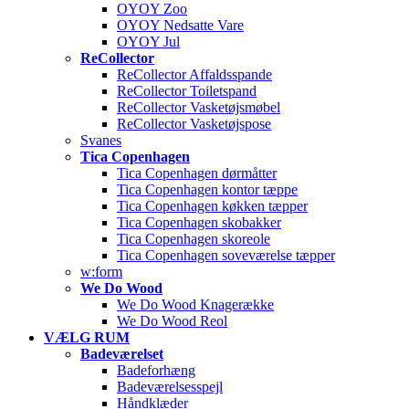
OYOY Zoo
OYOY Nedsatte Vare
OYOY Jul
ReCollector
ReCollector Affaldsspande
ReCollector Toiletspand
ReCollector Vasketøjsmøbel
ReCollector Vasketøjspose
Svanes
Tica Copenhagen
Tica Copenhagen dørmåtter
Tica Copenhagen kontor tæppe
Tica Copenhagen køkken tæpper
Tica Copenhagen skobakker
Tica Copenhagen skoreole
Tica Copenhagen soveværelse tæpper
w:form
We Do Wood
We Do Wood Knagerække
We Do Wood Reol
VÆLG RUM
Badeværelset
Badeforhæng
Badeværelsesspejl
Håndklæder