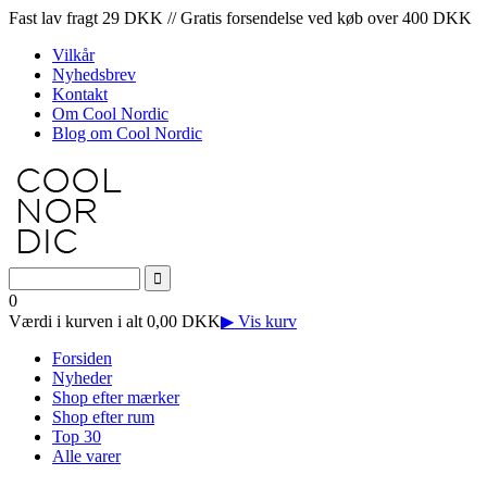
Fast lav fragt 29 DKK // Gratis forsendelse ved køb over 400 DKK
Vilkår
Nyhedsbrev
Kontakt
Om Cool Nordic
Blog om Cool Nordic
0
Værdi i kurven i alt 0,00 DKK
▶ Vis kurv
Forsiden
Nyheder
Shop efter mærker
Shop efter rum
Top 30
Alle varer