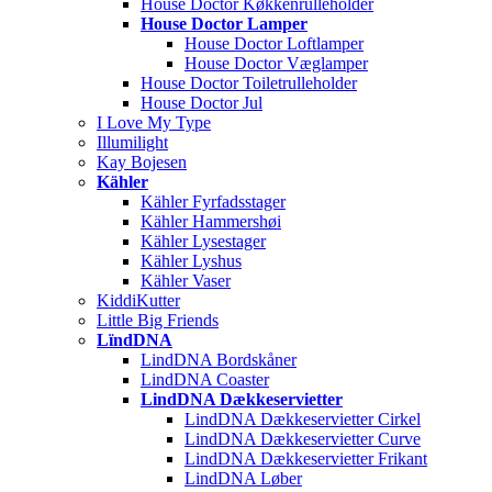
House Doctor Køkkenrulleholder
House Doctor Lamper
House Doctor Loftlamper
House Doctor Væglamper
House Doctor Toiletrulleholder
House Doctor Jul
I Love My Type
Illumilight
Kay Bojesen
Kähler
Kähler Fyrfadsstager
Kähler Hammershøi
Kähler Lysestager
Kähler Lyshus
Kähler Vaser
KiddiKutter
Little Big Friends
LïndDNA
LindDNA Bordskåner
LindDNA Coaster
LindDNA Dækkeservietter
LindDNA Dækkeservietter Cirkel
LindDNA Dækkeservietter Curve
LindDNA Dækkeservietter Frikant
LindDNA Løber