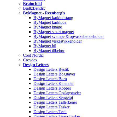
Brainchild
BudtzBendix
ByMagnet - Reenberg's
ByMagnet karkludstang
ByMagnet karklude
ByMagnet knage
ByMagnet smart magnet
ByMagnet svampe & opvaskebørsteholder
ByMagnet viskestykkeholder
ByMagnet bil
ByMagnet tilbehør
Cool Nordic
Croydex
Design Letters
Design Letters Bestik
Design Letters Bogstaver
Design Letters Børn
Design Letters Kalender
Design Letters Kopper
Design Letters Opslagstavler
Design Letters Sengetøj
Design Letters Tallerkener
Design Letters Tasker
Design Letters Tech
Design Letters Termoflasker