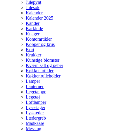
Julepynt
Julesok
Kalender
Kalender 2025
Kander
Karklude
Knager
Kontorartikler
Kopper og krus
Kort
Krukker
Kunstige blomster
Kværn salt og peber
Køkkenartikler
Køkkenrulleholder
Lamper
Lanterner
Legetæppe
Legetøj
Loftlamper
Lysestager
Lyskæder
Lædergreb
Madkasse
Messing