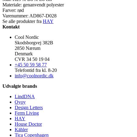
Materiale: genanvendt polyester
Farver: rød
Varenummer:
AD867-D028
Se alle produkter fra
HAY
Kontakt
Cool Nordic
Skodsborgvej 382B
2850 Nærum
Denmark
CVR 34 50 19 04
+45 50 59 58 77
Telefontid fra kl. 8-20
info@coolnordic.dk
Udvalgte brands
LindDNA
Oyoy
Design Letters
Ferm Living
HAY
House Doctor
Kähler
Tica Copenhagen