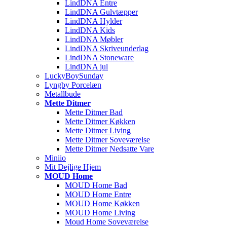
LindDNA Entre
LindDNA Gulvtæpper
LindDNA Hylder
LindDNA Kids
LindDNA Møbler
LindDNA Skriveunderlag
LindDNA Stoneware
LindDNA jul
LuckyBoySunday
Lyngby Porcelæn
Metallbude
Mette Ditmer
Mette Ditmer Bad
Mette Ditmer Køkken
Mette Ditmer Living
Mette Ditmer Soveværelse
Mette Ditmer Nedsatte Vare
Miniio
Mit Dejlige Hjem
MOUD Home
MOUD Home Bad
MOUD Home Entre
MOUD Home Køkken
MOUD Home Living
Moud Home Soveværelse