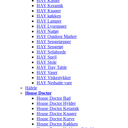
HAY Kasser
HAY Keramik
HAY Knager
HAY køkken
HAY Lamper
HAY Lysestager
HAY Nattøj
HAY Outdoor Market
HAY Sengetæpper
HAY Sengetøj
HAY Sofaborde
HAY Spejl
HAY Stole
HAY Tray Table
HAY Vaser
HAY Viskestykker
HAY Nedsatte vare
Häfele
House Doctor
House Doctor Bad
House Doctor Hylder
House Doctor Keramik
House Doctor Knager
House Doctor Kurve
House Doctor Køkken