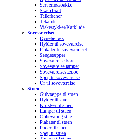
Serveringsbakke
Skærebræt
Tallerkener
Tekander
Viskestykker/Karklude
Soveværelset
Dynebetræk
Hylder til soveværelse
Plakater til soveværelset
Sengetæpper
Soveværelse bord
Soveværelse lamper
Soveværelsestæppe
Spejl til soveværelse
Ur til soveværelse
Stuen
Gulvtæppe til stuen
Hylder til stuen
Krukker til stuen
Lamper til stuen
Opbevaring stue
Plakater til stuen
Puder til stuen
Spejl til stuen
Tæpper til stuen