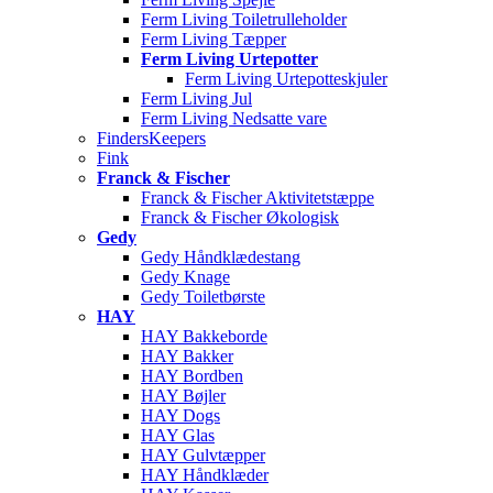
Ferm Living Toiletrulleholder
Ferm Living Tæpper
Ferm Living Urtepotter
Ferm Living Urtepotteskjuler
Ferm Living Jul
Ferm Living Nedsatte vare
FindersKeepers
Fink
Franck & Fischer
Franck & Fischer Aktivitetstæppe
Franck & Fischer Økologisk
Gedy
Gedy Håndklædestang
Gedy Knage
Gedy Toiletbørste
HAY
HAY Bakkeborde
HAY Bakker
HAY Bordben
HAY Bøjler
HAY Dogs
HAY Glas
HAY Gulvtæpper
HAY Håndklæder