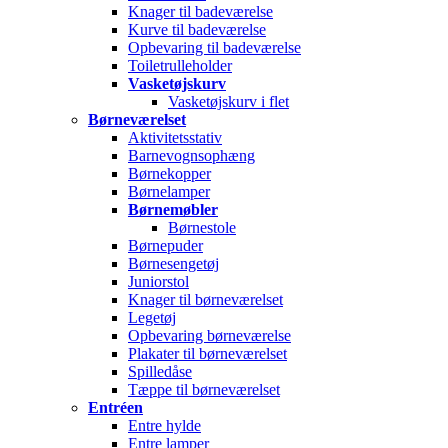
Knager til badeværelse
Kurve til badeværelse
Opbevaring til badeværelse
Toiletrulleholder
Vasketøjskurv
Vasketøjskurv i flet
Børneværelset
Aktivitetsstativ
Barnevognsophæng
Børnekopper
Børnelamper
Børnemøbler
Børnestole
Børnepuder
Børnesengetøj
Juniorstol
Knager til børneværelset
Legetøj
Opbevaring børneværelse
Plakater til børneværelset
Spilledåse
Tæppe til børneværelset
Entréen
Entre hylde
Entre lamper