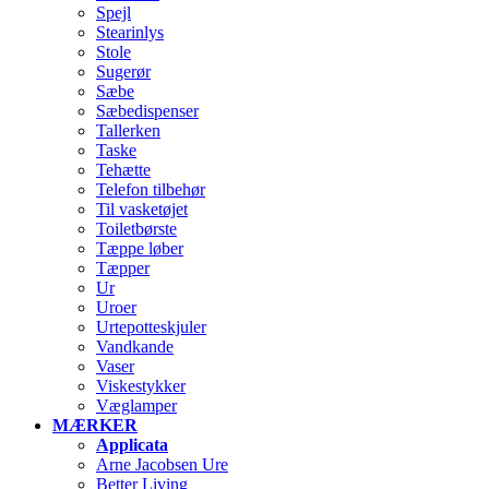
Spejl
Stearinlys
Stole
Sugerør
Sæbe
Sæbedispenser
Tallerken
Taske
Tehætte
Telefon tilbehør
Til vasketøjet
Toiletbørste
Tæppe løber
Tæpper
Ur
Uroer
Urtepotteskjuler
Vandkande
Vaser
Viskestykker
Væglamper
MÆRKER
Applicata
Arne Jacobsen Ure
Better Living