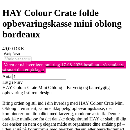
HAY Colour Crate folde
opbevaringskasse mini oblong
bordeaux
49,00
DKK
Vælg farve
Varen er på lager igen omkring 17-08-2026 bestil nu - så sender vi,
så snart den er på lager
Antal
Læg i kurv
HAY Colour Crate Mini Oblong – Farverig og bæredygtig
opbevaring i stilrent design
Bring orden og stil ind i din hverdag med HAY Colour Crate Mini
Oblong – en smart, sammenklappelig opbevaringskasse, der
kombinerer funktionalitet med farverig, moderne æstetik. Denne
praktiske minikasse fra det danske designbrand HAY er skabt til dig,
der ønsker en nem og elegant måde at organisere dine småting på –
uden at gå på kompromis med hverken design eller bæredygtighed.