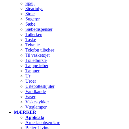
Spejl
Stearinlys
Stole
Sugerør
Sæbe
Sæbedispenser
Tallerken
Taske
Tehætte
Telefon tilbehør
Til vasketøjet
Toiletbørste
Tæppe løber
Tæpper
Ur
Uroer
Urtepotteskjuler
Vandkande
Vaser
Viskestykker
Væglamper
MÆRKER
Applicata
Arne Jacobsen Ure
Better Living