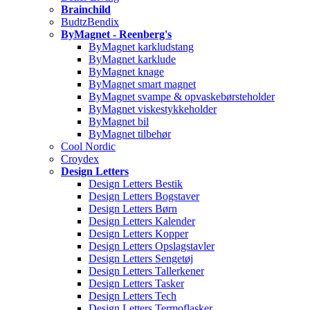
Brainchild
BudtzBendix
ByMagnet - Reenberg's
ByMagnet karkludstang
ByMagnet karklude
ByMagnet knage
ByMagnet smart magnet
ByMagnet svampe & opvaskebørsteholder
ByMagnet viskestykkeholder
ByMagnet bil
ByMagnet tilbehør
Cool Nordic
Croydex
Design Letters
Design Letters Bestik
Design Letters Bogstaver
Design Letters Børn
Design Letters Kalender
Design Letters Kopper
Design Letters Opslagstavler
Design Letters Sengetøj
Design Letters Tallerkener
Design Letters Tasker
Design Letters Tech
Design Letters Termoflasker