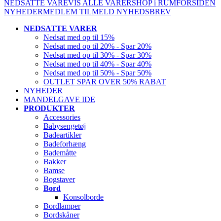
NEDSATTE VARE
VIS ALLE VARER
SHOP i RUM
FORSIDEN
NYHEDER
MEDLEM
TILMELD NYHEDSBREV
NEDSATTE VARER
Nedsat med op til 15%
Nedsat med op til 20% - Spar 20%
Nedsat med op til 30% - Spar 30%
Nedsat med op til 40% - Spar 40%
Nedsat med op til 50% - Spar 50%
OUTLET SPAR OVER 50% RABAT
NYHEDER
MANDELGAVE IDE
PRODUKTER
Accessories
Babysengetøj
Badeartikler
Badeforhæng
Bademåtte
Bakker
Bamse
Bogstaver
Bord
Konsolborde
Bordlamper
Bordskåner