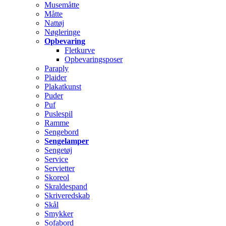
Musemåtte
Måtte
Nattøj
Nøgleringe
Opbevaring
Fletkurve
Opbevaringsposer
Paraply
Plaider
Plakatkunst
Puder
Puf
Puslespil
Ramme
Sengebord
Sengelamper
Sengetøj
Service
Servietter
Skoreol
Skraldespand
Skriveredskab
Skål
Smykker
Sofabord