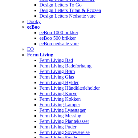
Design Letters To Go
Design Letters Tritan & Ecozen
Design Letters Nedsatte vare
Dooky
eeBoo
eeBoo 1000 brikker
eeBoo 500 brikker
eeBoo nedsatte vare
EO
Ferm Living
Ferm Living Bad
Ferm Living Badeforhæng
Ferm Living Børn
Ferm Living Glas
Ferm Living Hylder
Ferm Living Håndklædeholder
Ferm Living Kurve
Ferm Living Køkken
Ferm Living Lamper
Ferm Living Lysestager
Ferm Living Messing
Ferm Living Plantekasser
Ferm Living Puder
Ferm Living Soveværelse
Ferm Living Spejle