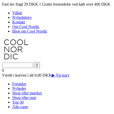
Fast lav fragt 29 DKK // Gratis forsendelse ved køb over 400 DKK
Vilkår
Nyhedsbrev
Kontakt
Om Cool Nordic
Blog om Cool Nordic
0
Værdi i kurven i alt 0,00 DKK
▶ Vis kurv
Forsiden
Nyheder
Shop efter mærker
Shop efter rum
Top 30
Alle varer