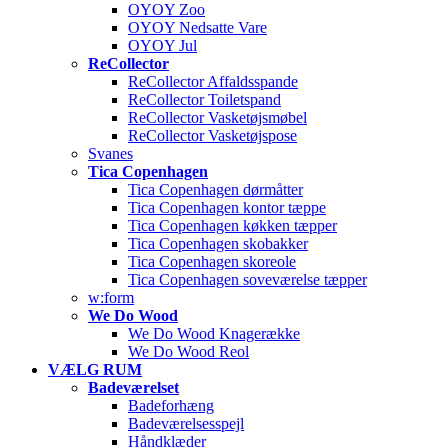
OYOY Zoo
OYOY Nedsatte Vare
OYOY Jul
ReCollector
ReCollector Affaldsspande
ReCollector Toiletspand
ReCollector Vasketøjsmøbel
ReCollector Vasketøjspose
Svanes
Tica Copenhagen
Tica Copenhagen dørmåtter
Tica Copenhagen kontor tæppe
Tica Copenhagen køkken tæpper
Tica Copenhagen skobakker
Tica Copenhagen skoreole
Tica Copenhagen soveværelse tæpper
w:form
We Do Wood
We Do Wood Knagerække
We Do Wood Reol
VÆLG RUM
Badeværelset
Badeforhæng
Badeværelsesspejl
Håndklæder