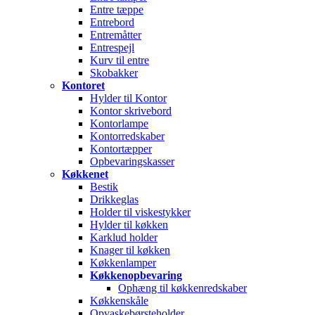
Entre tæppe
Entrebord
Entremåtter
Entrespejl
Kurv til entre
Skobakker
Kontoret
Hylder til Kontor
Kontor skrivebord
Kontorlampe
Kontorredskaber
Kontortæpper
Opbevaringskasser
Køkkenet
Bestik
Drikkeglas
Holder til viskestykker
Hylder til køkken
Karklud holder
Knager til køkken
Køkkenlamper
Køkkenopbevaring
Ophæng til køkkenredskaber
Køkkenskåle
Opvaskebørsteholder