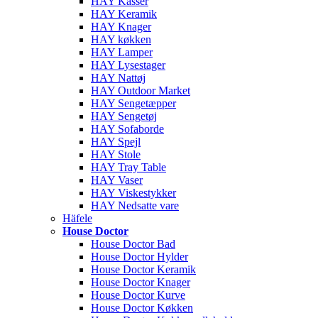
HAY Kasser
HAY Keramik
HAY Knager
HAY køkken
HAY Lamper
HAY Lysestager
HAY Nattøj
HAY Outdoor Market
HAY Sengetæpper
HAY Sengetøj
HAY Sofaborde
HAY Spejl
HAY Stole
HAY Tray Table
HAY Vaser
HAY Viskestykker
HAY Nedsatte vare
Häfele
House Doctor
House Doctor Bad
House Doctor Hylder
House Doctor Keramik
House Doctor Knager
House Doctor Kurve
House Doctor Køkken