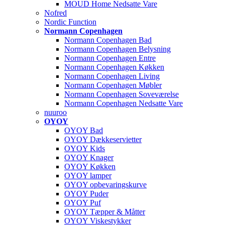
MOUD Home Nedsatte Vare
Nofred
Nordic Function
Normann Copenhagen
Normann Copenhagen Bad
Normann Copenhagen Belysning
Normann Copenhagen Entre
Normann Copenhagen Køkken
Normann Copenhagen Living
Normann Copenhagen Møbler
Normann Copenhagen Soveværelse
Normann Copenhagen Nedsatte Vare
nuuroo
OYOY
OYOY Bad
OYOY Dækkeservietter
OYOY Kids
OYOY Knager
OYOY Køkken
OYOY lamper
OYOY opbevaringskurve
OYOY Puder
OYOY Puf
OYOY Tæpper & Måtter
OYOY Viskestykker