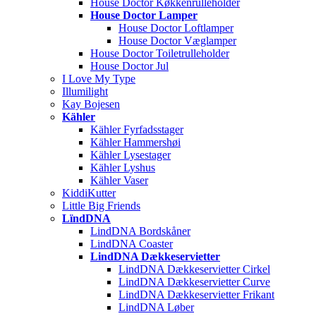
House Doctor Køkkenrulleholder
House Doctor Lamper
House Doctor Loftlamper
House Doctor Væglamper
House Doctor Toiletrulleholder
House Doctor Jul
I Love My Type
Illumilight
Kay Bojesen
Kähler
Kähler Fyrfadsstager
Kähler Hammershøi
Kähler Lysestager
Kähler Lyshus
Kähler Vaser
KiddiKutter
Little Big Friends
LïndDNA
LindDNA Bordskåner
LindDNA Coaster
LindDNA Dækkeservietter
LindDNA Dækkeservietter Cirkel
LindDNA Dækkeservietter Curve
LindDNA Dækkeservietter Frikant
LindDNA Løber