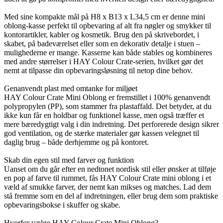
Med sine kompakte mål på H8 x B13 x L34,5 cm er denne mini
oblong-kasse perfekt til opbevaring af alt fra nøgler og smykker til
kontorartikler, kabler og kosmetik. Brug den på skrivebordet, i
skabet, på badeværelset eller som en dekorativ detalje i stuen –
mulighederne er mange. Kasserne kan både stables og kombineres
med andre størrelser i HAY Colour Crate-serien, hvilket gør det
nemt at tilpasse din opbevaringsløsning til netop dine behov.
Genanvendt plast med omtanke for miljøet
HAY Colour Crate Mini Oblong er fremstillet i 100% genanvendt
polypropylen (PP), som stammer fra plastaffald. Det betyder, at du
ikke kun får en holdbar og funktionel kasse, men også træffer et
mere bæredygtigt valg i din indretning. Det perforerede design sikrer
god ventilation, og de stærke materialer gør kassen velegnet til
daglig brug – både derhjemme og på kontoret.
Skab din egen stil med farver og funktion
Uanset om du går efter en nedtonet nordisk stil eller ønsker at tilføje
en pop af farve til rummet, fås HAY Colour Crate mini oblong i et
væld af smukke farver, der nemt kan mikses og matches. Lad dem
stå fremme som en del af indretningen, eller brug dem som praktiske
opbevaringsbokse i skuffer og skabe.
Hvorfor vælge HAY Colour Crate Mini Oblong?