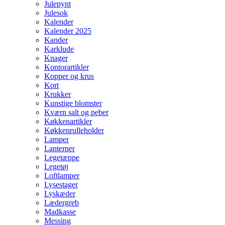
Julepynt
Julesok
Kalender
Kalender 2025
Kander
Karklude
Knager
Kontorartikler
Kopper og krus
Kort
Krukker
Kunstige blomster
Kværn salt og peber
Køkkenartikler
Køkkenrulleholder
Lamper
Lanterner
Legetæppe
Legetøj
Loftlamper
Lysestager
Lyskæder
Lædergreb
Madkasse
Messing