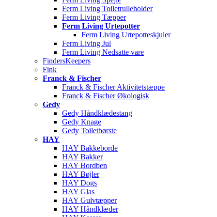
Ferm Living Toiletrulleholder
Ferm Living Tæpper
Ferm Living Urtepotter
Ferm Living Urtepotteskjuler
Ferm Living Jul
Ferm Living Nedsatte vare
FindersKeepers
Fink
Franck & Fischer
Franck & Fischer Aktivitetstæppe
Franck & Fischer Økologisk
Gedy
Gedy Håndklædestang
Gedy Knage
Gedy Toiletbørste
HAY
HAY Bakkeborde
HAY Bakker
HAY Bordben
HAY Bøjler
HAY Dogs
HAY Glas
HAY Gulvtæpper
HAY Håndklæder