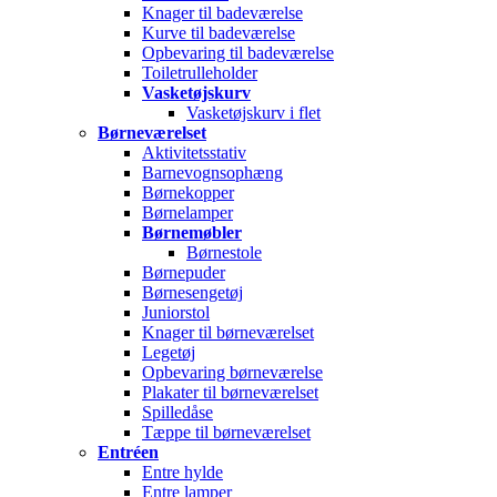
Knager til badeværelse
Kurve til badeværelse
Opbevaring til badeværelse
Toiletrulleholder
Vasketøjskurv
Vasketøjskurv i flet
Børneværelset
Aktivitetsstativ
Barnevognsophæng
Børnekopper
Børnelamper
Børnemøbler
Børnestole
Børnepuder
Børnesengetøj
Juniorstol
Knager til børneværelset
Legetøj
Opbevaring børneværelse
Plakater til børneværelset
Spilledåse
Tæppe til børneværelset
Entréen
Entre hylde
Entre lamper