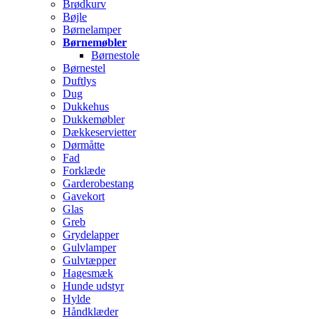
Brødkurv
Bøjle
Børnelamper
Børnemøbler
Børnestole
Børnestel
Duftlys
Dug
Dukkehus
Dukkemøbler
Dækkeservietter
Dørmåtte
Fad
Forklæde
Garderobestang
Gavekort
Glas
Greb
Grydelapper
Gulvlamper
Gulvtæpper
Hagesmæk
Hunde udstyr
Hylde
Håndklæder