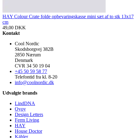
HAY Colour Crate folde opbevaringskasse mini sæt af to stk 13x17
cm
49,00
DKK
Kontakt
Cool Nordic
Skodsborgvej 382B
2850 Nærum
Denmark
CVR 34 50 19 04
+45 50 59 58 77
Telefontid fra kl. 8-20
info@coolnordic.dk
Udvalgte brands
LindDNA
Oyoy
Design Letters
Ferm Living
HAY
House Doctor
Kähler