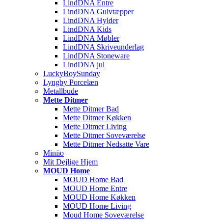
LindDNA Entre
LindDNA Gulvtæpper
LindDNA Hylder
LindDNA Kids
LindDNA Møbler
LindDNA Skriveunderlag
LindDNA Stoneware
LindDNA jul
LuckyBoySunday
Lyngby Porcelæn
Metallbude
Mette Ditmer
Mette Ditmer Bad
Mette Ditmer Køkken
Mette Ditmer Living
Mette Ditmer Soveværelse
Mette Ditmer Nedsatte Vare
Miniio
Mit Dejlige Hjem
MOUD Home
MOUD Home Bad
MOUD Home Entre
MOUD Home Køkken
MOUD Home Living
Moud Home Soveværelse