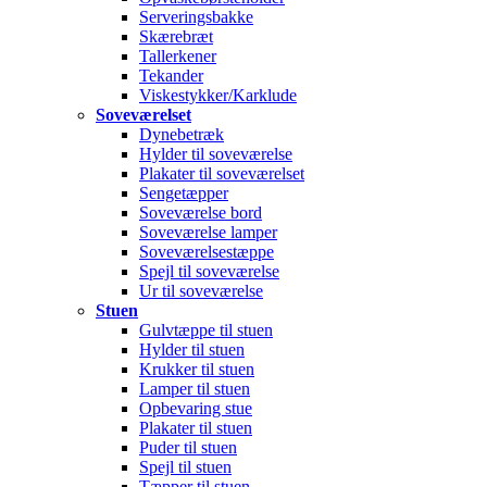
Serveringsbakke
Skærebræt
Tallerkener
Tekander
Viskestykker/Karklude
Soveværelset
Dynebetræk
Hylder til soveværelse
Plakater til soveværelset
Sengetæpper
Soveværelse bord
Soveværelse lamper
Soveværelsestæppe
Spejl til soveværelse
Ur til soveværelse
Stuen
Gulvtæppe til stuen
Hylder til stuen
Krukker til stuen
Lamper til stuen
Opbevaring stue
Plakater til stuen
Puder til stuen
Spejl til stuen
Tæpper til stuen