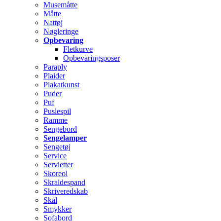
Musemåtte
Måtte
Nattøj
Nøgleringe
Opbevaring
Fletkurve
Opbevaringsposer
Paraply
Plaider
Plakatkunst
Puder
Puf
Puslespil
Ramme
Sengebord
Sengelamper
Sengetøj
Service
Servietter
Skoreol
Skraldespand
Skriveredskab
Skål
Smykker
Sofabord