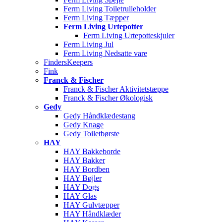
Ferm Living Toiletrulleholder
Ferm Living Tæpper
Ferm Living Urtepotter
Ferm Living Urtepotteskjuler
Ferm Living Jul
Ferm Living Nedsatte vare
FindersKeepers
Fink
Franck & Fischer
Franck & Fischer Aktivitetstæppe
Franck & Fischer Økologisk
Gedy
Gedy Håndklædestang
Gedy Knage
Gedy Toiletbørste
HAY
HAY Bakkeborde
HAY Bakker
HAY Bordben
HAY Bøjler
HAY Dogs
HAY Glas
HAY Gulvtæpper
HAY Håndklæder