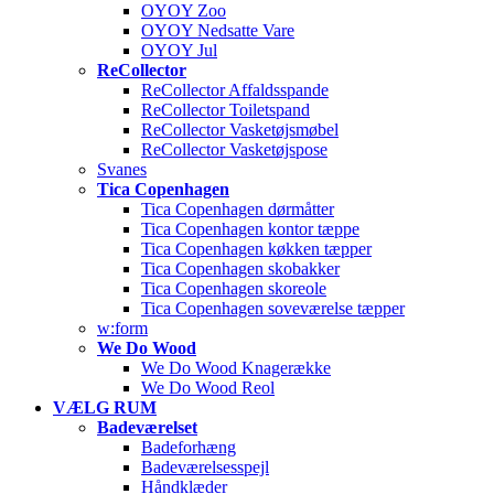
OYOY Zoo
OYOY Nedsatte Vare
OYOY Jul
ReCollector
ReCollector Affaldsspande
ReCollector Toiletspand
ReCollector Vasketøjsmøbel
ReCollector Vasketøjspose
Svanes
Tica Copenhagen
Tica Copenhagen dørmåtter
Tica Copenhagen kontor tæppe
Tica Copenhagen køkken tæpper
Tica Copenhagen skobakker
Tica Copenhagen skoreole
Tica Copenhagen soveværelse tæpper
w:form
We Do Wood
We Do Wood Knagerække
We Do Wood Reol
VÆLG RUM
Badeværelset
Badeforhæng
Badeværelsesspejl
Håndklæder