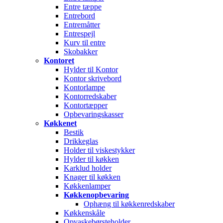
Entre tæppe
Entrebord
Entremåtter
Entrespejl
Kurv til entre
Skobakker
Kontoret
Hylder til Kontor
Kontor skrivebord
Kontorlampe
Kontorredskaber
Kontortæpper
Opbevaringskasser
Køkkenet
Bestik
Drikkeglas
Holder til viskestykker
Hylder til køkken
Karklud holder
Knager til køkken
Køkkenlamper
Køkkenopbevaring
Ophæng til køkkenredskaber
Køkkenskåle
Opvaskebørsteholder