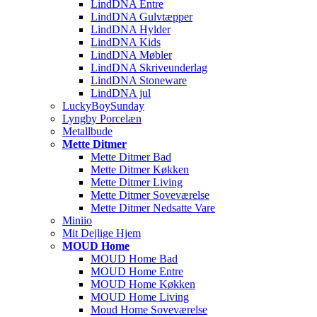
LindDNA Entre
LindDNA Gulvtæpper
LindDNA Hylder
LindDNA Kids
LindDNA Møbler
LindDNA Skriveunderlag
LindDNA Stoneware
LindDNA jul
LuckyBoySunday
Lyngby Porcelæn
Metallbude
Mette Ditmer
Mette Ditmer Bad
Mette Ditmer Køkken
Mette Ditmer Living
Mette Ditmer Soveværelse
Mette Ditmer Nedsatte Vare
Miniio
Mit Dejlige Hjem
MOUD Home
MOUD Home Bad
MOUD Home Entre
MOUD Home Køkken
MOUD Home Living
Moud Home Soveværelse