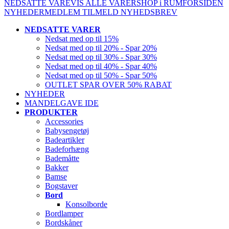
NEDSATTE VARE
VIS ALLE VARER
SHOP i RUM
FORSIDEN
NYHEDER
MEDLEM
TILMELD NYHEDSBREV
NEDSATTE VARER
Nedsat med op til 15%
Nedsat med op til 20% - Spar 20%
Nedsat med op til 30% - Spar 30%
Nedsat med op til 40% - Spar 40%
Nedsat med op til 50% - Spar 50%
OUTLET SPAR OVER 50% RABAT
NYHEDER
MANDELGAVE IDE
PRODUKTER
Accessories
Babysengetøj
Badeartikler
Badeforhæng
Bademåtte
Bakker
Bamse
Bogstaver
Bord
Konsolborde
Bordlamper
Bordskåner