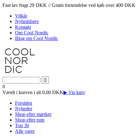
Fast lav fragt 29 DKK // Gratis forsendelse ved køb over 400 DKK
Vilkår
Nyhedsbrev
Kontakt
Om Cool Nordic
Blog om Cool Nordic
0
Værdi i kurven i alt 0,00 DKK
▶ Vis kurv
Forsiden
Nyheder
Shop efter mærker
Shop efter rum
Top 30
Alle varer