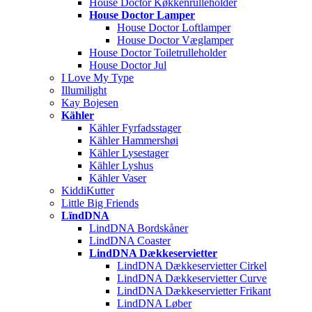
House Doctor Køkkenrulleholder
House Doctor Lamper
House Doctor Loftlamper
House Doctor Væglamper
House Doctor Toiletrulleholder
House Doctor Jul
I Love My Type
Illumilight
Kay Bojesen
Kähler
Kähler Fyrfadsstager
Kähler Hammershøi
Kähler Lysestager
Kähler Lyshus
Kähler Vaser
KiddiKutter
Little Big Friends
LïndDNA
LindDNA Bordskåner
LindDNA Coaster
LindDNA Dækkeservietter
LindDNA Dækkeservietter Cirkel
LindDNA Dækkeservietter Curve
LindDNA Dækkeservietter Frikant
LindDNA Løber