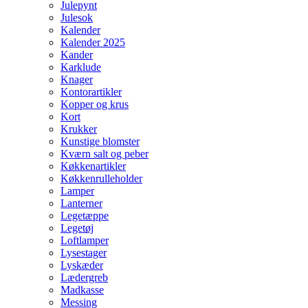
Julepynt
Julesok
Kalender
Kalender 2025
Kander
Karklude
Knager
Kontorartikler
Kopper og krus
Kort
Krukker
Kunstige blomster
Kværn salt og peber
Køkkenartikler
Køkkenrulleholder
Lamper
Lanterner
Legetæppe
Legetøj
Loftlamper
Lysestager
Lyskæder
Lædergreb
Madkasse
Messing