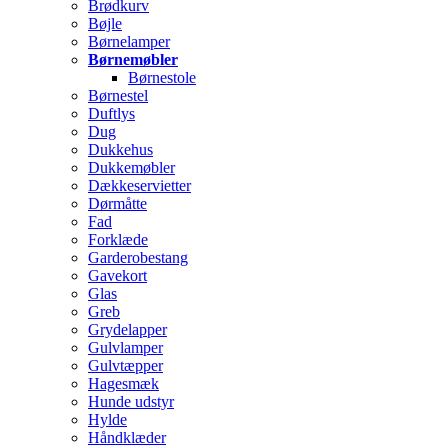
Brødkurv
Bøjle
Børnelamper
Børnemøbler
Børnestole
Børnestel
Duftlys
Dug
Dukkehus
Dukkemøbler
Dækkeservietter
Dørmåtte
Fad
Forklæde
Garderobestang
Gavekort
Glas
Greb
Grydelapper
Gulvlamper
Gulvtæpper
Hagesmæk
Hunde udstyr
Hylde
Håndklæder