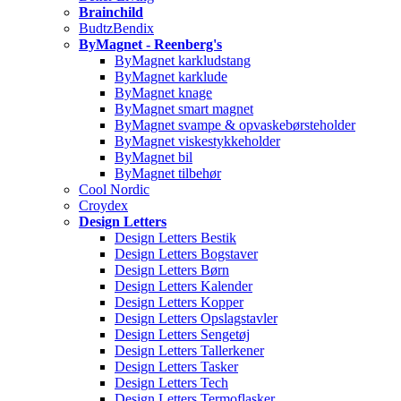
Brainchild
BudtzBendix
ByMagnet - Reenberg's
ByMagnet karkludstang
ByMagnet karklude
ByMagnet knage
ByMagnet smart magnet
ByMagnet svampe & opvaskebørsteholder
ByMagnet viskestykkeholder
ByMagnet bil
ByMagnet tilbehør
Cool Nordic
Croydex
Design Letters
Design Letters Bestik
Design Letters Bogstaver
Design Letters Børn
Design Letters Kalender
Design Letters Kopper
Design Letters Opslagstavler
Design Letters Sengetøj
Design Letters Tallerkener
Design Letters Tasker
Design Letters Tech
Design Letters Termoflasker