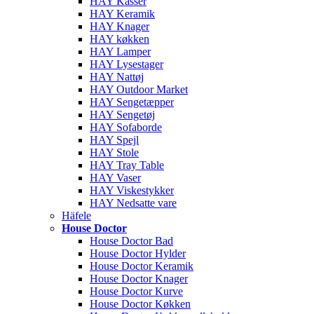
HAY Kasser
HAY Keramik
HAY Knager
HAY køkken
HAY Lamper
HAY Lysestager
HAY Nattøj
HAY Outdoor Market
HAY Sengetæpper
HAY Sengetøj
HAY Sofaborde
HAY Spejl
HAY Stole
HAY Tray Table
HAY Vaser
HAY Viskestykker
HAY Nedsatte vare
Häfele
House Doctor
House Doctor Bad
House Doctor Hylder
House Doctor Keramik
House Doctor Knager
House Doctor Kurve
House Doctor Køkken