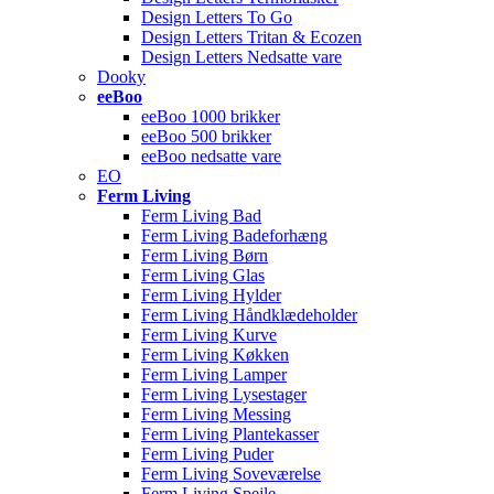
Design Letters To Go
Design Letters Tritan & Ecozen
Design Letters Nedsatte vare
Dooky
eeBoo
eeBoo 1000 brikker
eeBoo 500 brikker
eeBoo nedsatte vare
EO
Ferm Living
Ferm Living Bad
Ferm Living Badeforhæng
Ferm Living Børn
Ferm Living Glas
Ferm Living Hylder
Ferm Living Håndklædeholder
Ferm Living Kurve
Ferm Living Køkken
Ferm Living Lamper
Ferm Living Lysestager
Ferm Living Messing
Ferm Living Plantekasser
Ferm Living Puder
Ferm Living Soveværelse
Ferm Living Spejle