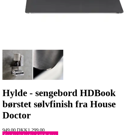
Hylde - sengebord HDBook
børstet sølvfinish fra House
Doctor
949,00
DKK
1.299,00