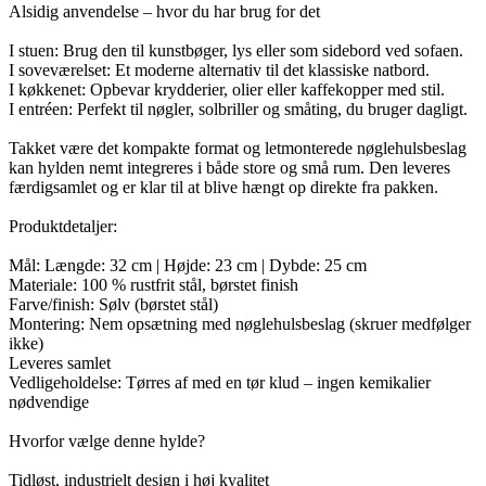
Alsidig anvendelse – hvor du har brug for det
I stuen: Brug den til kunstbøger, lys eller som sidebord ved sofaen.
I soveværelset: Et moderne alternativ til det klassiske natbord.
I køkkenet: Opbevar krydderier, olier eller kaffekopper med stil.
I entréen: Perfekt til nøgler, solbriller og småting, du bruger dagligt.
Takket være det kompakte format og letmonterede nøglehulsbeslag
kan hylden nemt integreres i både store og små rum. Den leveres
færdigsamlet og er klar til at blive hængt op direkte fra pakken.
Produktdetaljer:
Mål: Længde: 32 cm | Højde: 23 cm | Dybde: 25 cm
Materiale: 100 % rustfrit stål, børstet finish
Farve/finish: Sølv (børstet stål)
Montering: Nem opsætning med nøglehulsbeslag (skruer medfølger
ikke)
Leveres samlet
Vedligeholdelse: Tørres af med en tør klud – ingen kemikalier
nødvendige
Hvorfor vælge denne hylde?
Tidløst, industrielt design i høj kvalitet