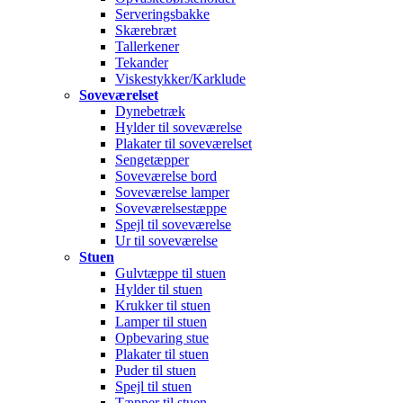
Serveringsbakke
Skærebræt
Tallerkener
Tekander
Viskestykker/Karklude
Soveværelset
Dynebetræk
Hylder til soveværelse
Plakater til soveværelset
Sengetæpper
Soveværelse bord
Soveværelse lamper
Soveværelsestæppe
Spejl til soveværelse
Ur til soveværelse
Stuen
Gulvtæppe til stuen
Hylder til stuen
Krukker til stuen
Lamper til stuen
Opbevaring stue
Plakater til stuen
Puder til stuen
Spejl til stuen
Tæpper til stuen