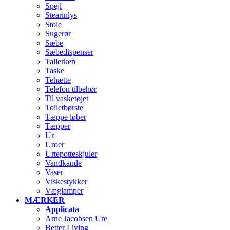
Spejl
Stearinlys
Stole
Sugerør
Sæbe
Sæbedispenser
Tallerken
Taske
Tehætte
Telefon tilbehør
Til vasketøjet
Toiletbørste
Tæppe løber
Tæpper
Ur
Uroer
Urtepotteskjuler
Vandkande
Vaser
Viskestykker
Væglamper
MÆRKER
Applicata
Arne Jacobsen Ure
Better Living