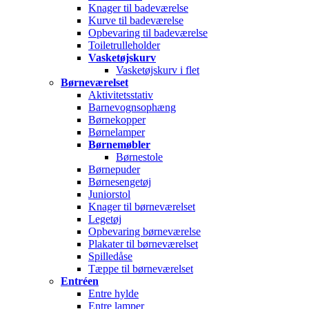
Knager til badeværelse
Kurve til badeværelse
Opbevaring til badeværelse
Toiletrulleholder
Vasketøjskurv
Vasketøjskurv i flet
Børneværelset
Aktivitetsstativ
Barnevognsophæng
Børnekopper
Børnelamper
Børnemøbler
Børnestole
Børnepuder
Børnesengetøj
Juniorstol
Knager til børneværelset
Legetøj
Opbevaring børneværelse
Plakater til børneværelset
Spilledåse
Tæppe til børneværelset
Entréen
Entre hylde
Entre lamper