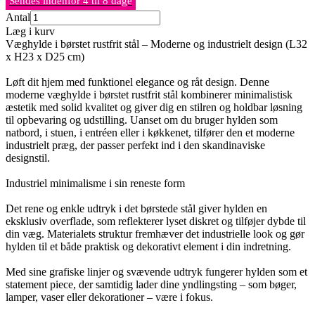
Sendes indenfor 4 til 8 dage
Antal
Læg i kurv
Væghylde i børstet rustfrit stål – Moderne og industrielt design (L32
x H23 x D25 cm)
Løft dit hjem med funktionel elegance og råt design. Denne
moderne væghylde i børstet rustfrit stål kombinerer minimalistisk
æstetik med solid kvalitet og giver dig en stilren og holdbar løsning
til opbevaring og udstilling. Uanset om du bruger hylden som
natbord, i stuen, i entréen eller i køkkenet, tilfører den et moderne
industrielt præg, der passer perfekt ind i den skandinaviske
designstil.
Industriel minimalisme i sin reneste form
Det rene og enkle udtryk i det børstede stål giver hylden en
eksklusiv overflade, som reflekterer lyset diskret og tilføjer dybde til
din væg. Materialets struktur fremhæver det industrielle look og gør
hylden til et både praktisk og dekorativt element i din indretning.
Med sine grafiske linjer og svævende udtryk fungerer hylden som et
statement piece, der samtidig lader dine yndlingsting – som bøger,
lamper, vaser eller dekorationer – være i fokus.