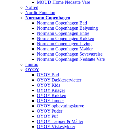
MOUD Home Nedsatte Vare
Nofred
Nordic Function
Normann Copenhagen
Normann Copenhagen Bad
Normann Copenhagen Belysning
Normann Copenhagen Entre
Normann Copenhagen Køkken
Normann Copenhagen Living
Normann Copenhagen Møbler
Normann Copenhagen Soveværelse
Normann Copenhagen Nedsatte Vare
nuuroo
OYOY
OYOY Bad
OYOY Dækkeservietter
OYOY Kids
OYOY Knager
OYOY Køkken
OYOY lamper
OYOY opbevaringskurve
OYOY Puder
OYOY Puf
OYOY Tæpper & Måtter
OYOY Viskestykker