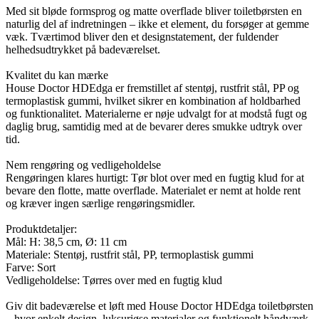
Med sit bløde formsprog og matte overflade bliver toiletbørsten en
naturlig del af indretningen – ikke et element, du forsøger at gemme
væk. Tværtimod bliver den et designstatement, der fuldender
helhedsudtrykket på badeværelset.
Kvalitet du kan mærke
House Doctor HDEdga er fremstillet af stentøj, rustfrit stål, PP og
termoplastisk gummi, hvilket sikrer en kombination af holdbarhed
og funktionalitet. Materialerne er nøje udvalgt for at modstå fugt og
daglig brug, samtidig med at de bevarer deres smukke udtryk over
tid.
Nem rengøring og vedligeholdelse
Rengøringen klares hurtigt: Tør blot over med en fugtig klud for at
bevare den flotte, matte overflade. Materialet er nemt at holde rent
og kræver ingen særlige rengøringsmidler.
Produktdetaljer:
Mål: H: 38,5 cm, Ø: 11 cm
Materiale: Stentøj, rustfrit stål, PP, termoplastisk gummi
Farve: Sort
Vedligeholdelse: Tørres over med en fugtig klud
Giv dit badeværelse et løft med House Doctor HDEdga toiletbørsten
– hvor enkelt design, luksuriøse materialer og funktionelt håndværk