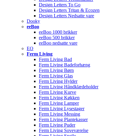
Design Letters To Go
Design Letters Tritan & Ecozen
Design Letters Nedsatte vare
Dooky
eeBoo
eeBoo 1000 brikker
eeBoo 500 brikker
eeBoo nedsatte vare
EO
Ferm Living
Ferm Living Bad
Ferm Living Badeforhæng
Ferm Living Børn
Ferm Living Glas
Ferm Living Hylder
Ferm Living Håndklædeholder
Ferm Living Kurve
Ferm Living Køkken
Ferm Living Lamper
Ferm Living Lysestager
Ferm Living Messing
Ferm Living Plantekasser
Ferm Living Puder
Ferm Living Soveværelse
Ferm Living Spejle