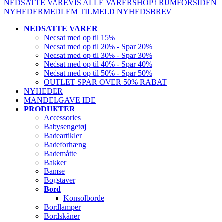
NEDSATTE VARE
VIS ALLE VARER
SHOP i RUM
FORSIDEN
NYHEDER
MEDLEM
TILMELD NYHEDSBREV
NEDSATTE VARER
Nedsat med op til 15%
Nedsat med op til 20% - Spar 20%
Nedsat med op til 30% - Spar 30%
Nedsat med op til 40% - Spar 40%
Nedsat med op til 50% - Spar 50%
OUTLET SPAR OVER 50% RABAT
NYHEDER
MANDELGAVE IDE
PRODUKTER
Accessories
Babysengetøj
Badeartikler
Badeforhæng
Bademåtte
Bakker
Bamse
Bogstaver
Bord
Konsolborde
Bordlamper
Bordskåner