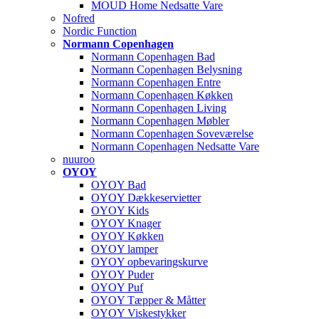
MOUD Home Nedsatte Vare
Nofred
Nordic Function
Normann Copenhagen
Normann Copenhagen Bad
Normann Copenhagen Belysning
Normann Copenhagen Entre
Normann Copenhagen Køkken
Normann Copenhagen Living
Normann Copenhagen Møbler
Normann Copenhagen Soveværelse
Normann Copenhagen Nedsatte Vare
nuuroo
OYOY
OYOY Bad
OYOY Dækkeservietter
OYOY Kids
OYOY Knager
OYOY Køkken
OYOY lamper
OYOY opbevaringskurve
OYOY Puder
OYOY Puf
OYOY Tæpper & Måtter
OYOY Viskestykker