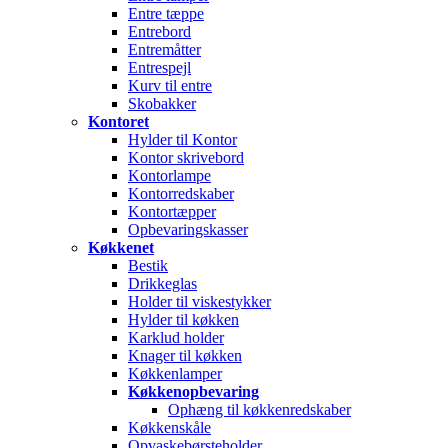
Entre tæppe
Entrebord
Entremåtter
Entrespejl
Kurv til entre
Skobakker
Kontoret
Hylder til Kontor
Kontor skrivebord
Kontorlampe
Kontorredskaber
Kontortæpper
Opbevaringskasser
Køkkenet
Bestik
Drikkeglas
Holder til viskestykker
Hylder til køkken
Karklud holder
Knager til køkken
Køkkenlamper
Køkkenopbevaring
Ophæng til køkkenredskaber
Køkkenskåle
Opvaskebørsteholder