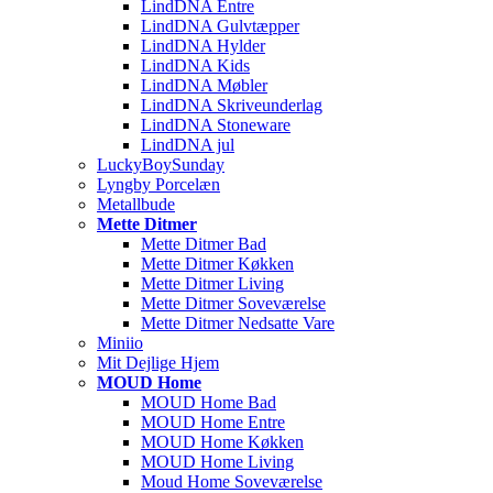
LindDNA Entre
LindDNA Gulvtæpper
LindDNA Hylder
LindDNA Kids
LindDNA Møbler
LindDNA Skriveunderlag
LindDNA Stoneware
LindDNA jul
LuckyBoySunday
Lyngby Porcelæn
Metallbude
Mette Ditmer
Mette Ditmer Bad
Mette Ditmer Køkken
Mette Ditmer Living
Mette Ditmer Soveværelse
Mette Ditmer Nedsatte Vare
Miniio
Mit Dejlige Hjem
MOUD Home
MOUD Home Bad
MOUD Home Entre
MOUD Home Køkken
MOUD Home Living
Moud Home Soveværelse