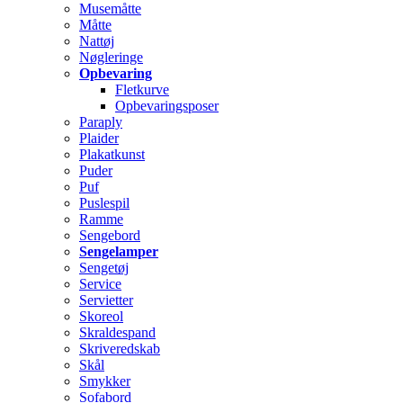
Musemåtte
Måtte
Nattøj
Nøgleringe
Opbevaring
Fletkurve
Opbevaringsposer
Paraply
Plaider
Plakatkunst
Puder
Puf
Puslespil
Ramme
Sengebord
Sengelamper
Sengetøj
Service
Servietter
Skoreol
Skraldespand
Skriveredskab
Skål
Smykker
Sofabord