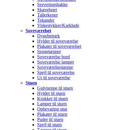
Serveringsbakke
Skærebræt
Tallerkener
Tekander
Viskestykker/Karklude
Soveværelset
Dynebetræk
Hylder til soveværelse
Plakater til soveværelset
Sengetæpper
Soveværelse bord
Soveværelse lamper
Soveværelsestæppe
Spejl til soveværelse
Ur til soveværelse
Stuen
Gulvtæppe til stuen
Hylder til stuen
Krukker til stuen
Lamper til stuen
Opbevaring stue
Plakater til stuen
Puder til stuen
Spejl til stuen
Tæpper til stuen