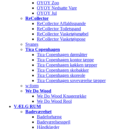
OYOY Zoo
OYOY Nedsatte Vare
OYOY Jul
ReCollector
ReCollector Affaldsspande
ReCollector Toiletspand
ReCollector Vasketøjsmøbel
ReCollector Vasketøjspose
Svanes
Tica Copenhagen
Tica Copenhagen dørmåtter
Tica Copenhagen kontor tæppe
Tica Copenhagen køkken tæpper
Tica Copenhagen skobakker
Tica Copenhagen skoreole
Tica Copenhagen soveværelse tæpper
w:form
We Do Wood
We Do Wood Knagerække
We Do Wood Reol
VÆLG RUM
Badeværelset
Badeforhæng
Badeværelsesspejl
Håndklæder