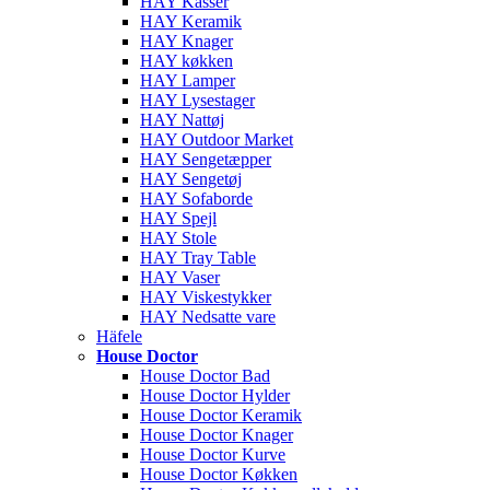
HAY Kasser
HAY Keramik
HAY Knager
HAY køkken
HAY Lamper
HAY Lysestager
HAY Nattøj
HAY Outdoor Market
HAY Sengetæpper
HAY Sengetøj
HAY Sofaborde
HAY Spejl
HAY Stole
HAY Tray Table
HAY Vaser
HAY Viskestykker
HAY Nedsatte vare
Häfele
House Doctor
House Doctor Bad
House Doctor Hylder
House Doctor Keramik
House Doctor Knager
House Doctor Kurve
House Doctor Køkken