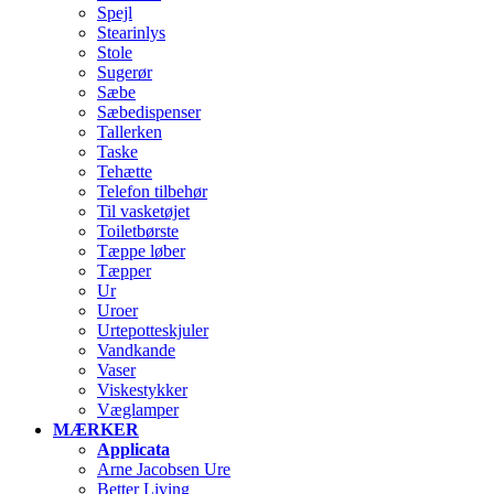
Spejl
Stearinlys
Stole
Sugerør
Sæbe
Sæbedispenser
Tallerken
Taske
Tehætte
Telefon tilbehør
Til vasketøjet
Toiletbørste
Tæppe løber
Tæpper
Ur
Uroer
Urtepotteskjuler
Vandkande
Vaser
Viskestykker
Væglamper
MÆRKER
Applicata
Arne Jacobsen Ure
Better Living