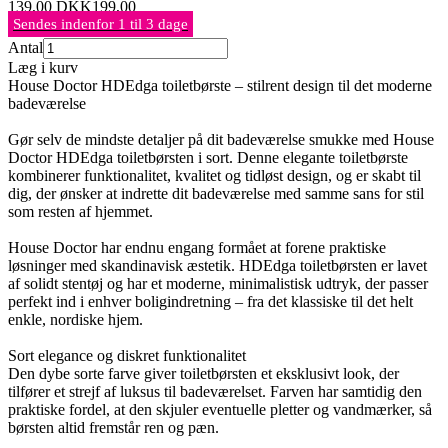
139,00
DKK
199,00
Sendes indenfor 1 til 3 dage
Antal
Læg i kurv
House Doctor HDEdga toiletbørste – stilrent design til det moderne
badeværelse
Gør selv de mindste detaljer på dit badeværelse smukke med House
Doctor HDEdga toiletbørsten i sort. Denne elegante toiletbørste
kombinerer funktionalitet, kvalitet og tidløst design, og er skabt til
dig, der ønsker at indrette dit badeværelse med samme sans for stil
som resten af hjemmet.
House Doctor har endnu engang formået at forene praktiske
løsninger med skandinavisk æstetik. HDEdga toiletbørsten er lavet
af solidt stentøj og har et moderne, minimalistisk udtryk, der passer
perfekt ind i enhver boligindretning – fra det klassiske til det helt
enkle, nordiske hjem.
Sort elegance og diskret funktionalitet
Den dybe sorte farve giver toiletbørsten et eksklusivt look, der
tilfører et strejf af luksus til badeværelset. Farven har samtidig den
praktiske fordel, at den skjuler eventuelle pletter og vandmærker, så
børsten altid fremstår ren og pæn.