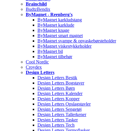
Brainchild
BudtzBendix
ByMagnet - Reenberg's
ByMagnet karkludstang
ByMagnet karklude
ByMagnet knage
ByMagnet smart magnet
ByMagnet svampe & opvaskebørsteholder
ByMagnet viskestykkeholder
ByMagnet bil
ByMagnet tilbehør
Cool Nordic
Croydex
Design Letters
Design Letters Bestik
Design Letters Bogstaver
Design Letters Børn
Design Letters Kalender
Design Letters Kopper
Design Letters Opslagstavler
Design Letters Sengetøj
Design Letters Tallerkener
Design Letters Tasker
Design Letters Tech
Design Letters Termoflasker