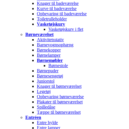
Knager til badeværelse
Kurve til badeværelse
Opbevaring til badeværelse
Toiletrulleholder
Vasketøjskurv
Vasketøjskurv i flet
Børneværelset
Aktivitetsstativ
Barnevognsophæng
Børnekopper
Børnelamper
Børnemøbler
Børnestole
Børnepuder
Børnesengetøj
Juniorstol
Knager til børneværelset
Legetøj
Opbevaring børneværelse
Plakater til børneværelset
Spilledåse
Tæppe til børneværelset
Entréen
Entre hylde
Entre lamper