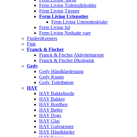
Ferm Living Toiletrulleholder
Ferm Living Tæpper
Ferm Living Urtepotter
Ferm Living Urtepotteskjuler
Ferm Living Jul
Ferm Living Nedsatte vare
FindersKeepers
Fink
Franck & Fischer
Franck & Fischer Aktivitetstæppe
Franck & Fischer Økologisk
Gedy
Gedy Håndklædestang
Gedy Knage
Gedy Toiletbørste
HAY
HAY Bakkeborde
HAY Bakker
HAY Bordben
HAY Bøjler
HAY Dogs
HAY Glas
HAY Gulvtæpper
HAY Håndklæder