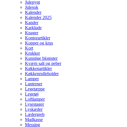
Julepynt
Julesok
Kalender
Kalender 2025
Kander
Karklude
Knager
Kontorartikler
Kopper og krus
Kort
Krukker
Kunstige blomster
Kværn salt og peber
Køkkenartikler
Køkkenrulleholder
Lamper
Lanterner
Legetæppe
Legetøj
Loftlamper
Lysestager
Lyskæder
Lædergreb
Madkasse
Messing