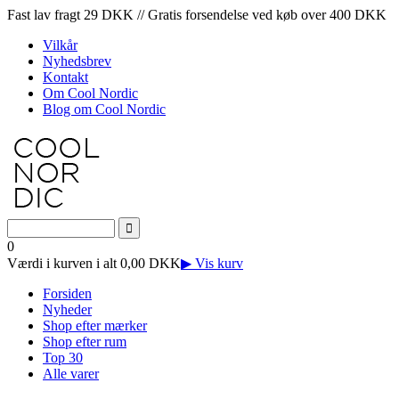
Fast lav fragt 29 DKK // Gratis forsendelse ved køb over 400 DKK
Vilkår
Nyhedsbrev
Kontakt
Om Cool Nordic
Blog om Cool Nordic
0
Værdi i kurven i alt 0,00 DKK
▶ Vis kurv
Forsiden
Nyheder
Shop efter mærker
Shop efter rum
Top 30
Alle varer