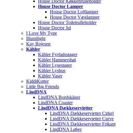
House Doctor Køkkenrulleholder
House Doctor Lamper
House Doctor Loftlamper
House Doctor Væglamper
House Doctor Toiletrulleholder
House Doctor Jul
I Love My Type
Illumilight
Kay Bojesen
Kähler
Kähler Fyrfadsstager
Kähler Hammershøi
Kähler Lysestager
Kähler Lyshus
Kähler Vaser
KiddiKutter
Little Big Friends
LïndDNA
LindDNA Bordskåner
LindDNA Coaster
LindDNA Dækkeservietter
LindDNA Dækkeservietter Cirkel
LindDNA Dækkeservietter Curve
LindDNA Dækkeservietter Frikant
LindDNA Løber