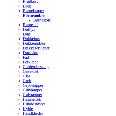
Brødkurv
Bøjle
Børnelamper
Børnemøbler
Børnestole
Børnestel
Duftlys
Dug
Dukkehus
Dukkemøbler
Dækkeservietter
Dørmåtte
Fad
Forklæde
Garderobestang
Gavekort
Glas
Greb
Grydelapper
Gulvlamper
Gulvtæpper
Hagesmæk
Hunde udstyr
Hylde
Håndklæder