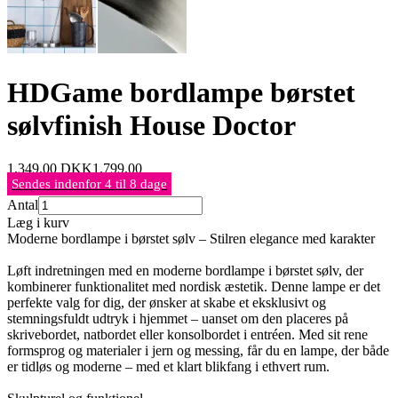
HDGame bordlampe børstet
sølvfinish House Doctor
1.349,00
DKK
1.799,00
Sendes indenfor 4 til 8 dage
Antal
Læg i kurv
Moderne bordlampe i børstet sølv – Stilren elegance med karakter
Løft indretningen med en moderne bordlampe i børstet sølv, der
kombinerer funktionalitet med nordisk æstetik. Denne lampe er det
perfekte valg for dig, der ønsker at skabe et eksklusivt og
stemningsfuldt udtryk i hjemmet – uanset om den placeres på
skrivebordet, natbordet eller konsolbordet i entréen. Med sit rene
formsprog og materialer i jern og messing, får du en lampe, der både
er tidløs og moderne – med et klart blikfang i ethvert rum.