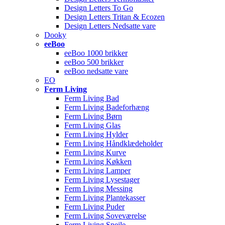
Design Letters To Go
Design Letters Tritan & Ecozen
Design Letters Nedsatte vare
Dooky
eeBoo
eeBoo 1000 brikker
eeBoo 500 brikker
eeBoo nedsatte vare
EO
Ferm Living
Ferm Living Bad
Ferm Living Badeforhæng
Ferm Living Børn
Ferm Living Glas
Ferm Living Hylder
Ferm Living Håndklædeholder
Ferm Living Kurve
Ferm Living Køkken
Ferm Living Lamper
Ferm Living Lysestager
Ferm Living Messing
Ferm Living Plantekasser
Ferm Living Puder
Ferm Living Soveværelse
Ferm Living Spejle