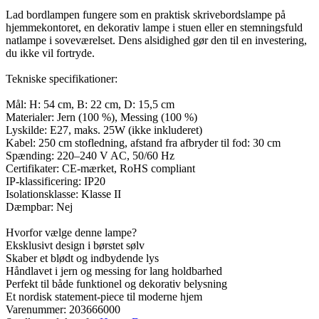
Lad bordlampen fungere som en praktisk skrivebordslampe på
hjemmekontoret, en dekorativ lampe i stuen eller en stemningsfuld
natlampe i soveværelset. Dens alsidighed gør den til en investering,
du ikke vil fortryde.
Tekniske specifikationer:
Mål: H: 54 cm, B: 22 cm, D: 15,5 cm
Materialer: Jern (100 %), Messing (100 %)
Lyskilde: E27, maks. 25W (ikke inkluderet)
Kabel: 250 cm stofledning, afstand fra afbryder til fod: 30 cm
Spænding: 220–240 V AC, 50/60 Hz
Certifikater: CE-mærket, RoHS compliant
IP-klassificering: IP20
Isolationsklasse: Klasse II
Dæmpbar: Nej
Hvorfor vælge denne lampe?
Eksklusivt design i børstet sølv
Skaber et blødt og indbydende lys
Håndlavet i jern og messing for lang holdbarhed
Perfekt til både funktionel og dekorativ belysning
Et nordisk statement-piece til moderne hjem
Varenummer:
203666000