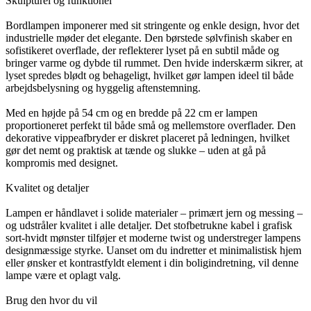
Skulpturel og funktionel
Bordlampen imponerer med sit stringente og enkle design, hvor det
industrielle møder det elegante. Den børstede sølvfinish skaber en
sofistikeret overflade, der reflekterer lyset på en subtil måde og
bringer varme og dybde til rummet. Den hvide inderskærm sikrer, at
lyset spredes blødt og behageligt, hvilket gør lampen ideel til både
arbejdsbelysning og hyggelig aftenstemning.
Med en højde på 54 cm og en bredde på 22 cm er lampen
proportioneret perfekt til både små og mellemstore overflader. Den
dekorative vippeafbryder er diskret placeret på ledningen, hvilket
gør det nemt og praktisk at tænde og slukke – uden at gå på
kompromis med designet.
Kvalitet og detaljer
Lampen er håndlavet i solide materialer – primært jern og messing –
og udstråler kvalitet i alle detaljer. Det stofbetrukne kabel i grafisk
sort-hvidt mønster tilføjer et moderne twist og understreger lampens
designmæssige styrke. Uanset om du indretter et minimalistisk hjem
eller ønsker et kontrastfyldt element i din boligindretning, vil denne
lampe være et oplagt valg.
Brug den hvor du vil