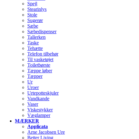
Spejl
Stearinlys
Stole
Sugerør
Sæbe
Sæbedispenser
Tallerken
Taske
Tehætte
Telefon tilbehør
Til vasketøjet
Toiletbørste
Tæppe løber
Tæpper
Ur
Uroer
Urtepotteskjuler
Vandkande
Vaser
Viskestykker
Væglamper
MÆRKER
Applicata
Arne Jacobsen Ure
Better Living