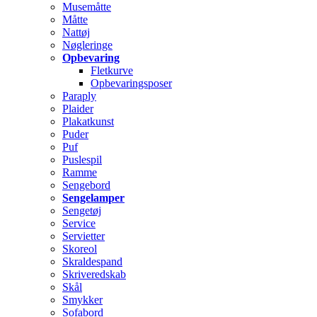
Musemåtte
Måtte
Nattøj
Nøgleringe
Opbevaring
Fletkurve
Opbevaringsposer
Paraply
Plaider
Plakatkunst
Puder
Puf
Puslespil
Ramme
Sengebord
Sengelamper
Sengetøj
Service
Servietter
Skoreol
Skraldespand
Skriveredskab
Skål
Smykker
Sofabord