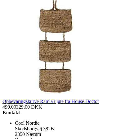
Opbevaringskurve Ramla i jute fra House Doctor
499,00
329,00
DKK
Kontakt
Cool Nordic
Skodsborgvej 382B
2850 Nærum