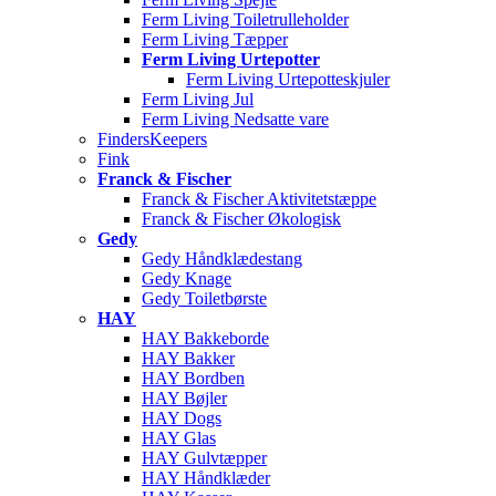
Ferm Living Toiletrulleholder
Ferm Living Tæpper
Ferm Living Urtepotter
Ferm Living Urtepotteskjuler
Ferm Living Jul
Ferm Living Nedsatte vare
FindersKeepers
Fink
Franck & Fischer
Franck & Fischer Aktivitetstæppe
Franck & Fischer Økologisk
Gedy
Gedy Håndklædestang
Gedy Knage
Gedy Toiletbørste
HAY
HAY Bakkeborde
HAY Bakker
HAY Bordben
HAY Bøjler
HAY Dogs
HAY Glas
HAY Gulvtæpper
HAY Håndklæder