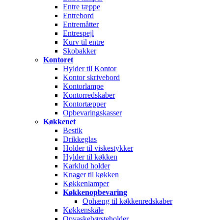
Entre tæppe
Entrebord
Entremåtter
Entrespejl
Kurv til entre
Skobakker
Kontoret
Hylder til Kontor
Kontor skrivebord
Kontorlampe
Kontorredskaber
Kontortæpper
Opbevaringskasser
Køkkenet
Bestik
Drikkeglas
Holder til viskestykker
Hylder til køkken
Karklud holder
Knager til køkken
Køkkenlamper
Køkkenopbevaring
Ophæng til køkkenredskaber
Køkkenskåle
Opvaskebørsteholder