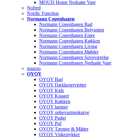
MOUD Home Nedsatte Vare
Nofred
Nordic Function
Normann Copenhagen
Normann Copenhagen Bad
Normann Copenhagen Belysning
Normann Copenhagen Entre
Normann Copenhagen Køkken
Normann Copenhagen Living
Normann Copenhagen Møbler
Normann Copenhagen Soveværelse
Normann Copenhagen Nedsatte Vare
nuuroo
OYOY
OYOY Bad
OYOY Dækkeservietter
OYOY Kids
OYOY Knager
OYOY Køkken
OYOY lamper
OYOY opbevaringskurve
OYOY Puder
OYOY Puf
OYOY Tæpper & Måtter
OYOY Viskestykker