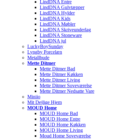
LindDNA Entre
LindDNA Gulvtæpper
LindDNA Hylder
LindDNA Kids
LindDNA Møbler
LindDNA Skriveunderlag
LindDNA Stoneware
LindDNA jul
LuckyBoySunday
Lyngby Porcelæn
Metallbude
Mette Ditmer
Mette Ditmer Bad
Mette Ditmer Køkken
Mette Ditmer Living
Mette Ditmer Soveværelse
Mette Ditmer Nedsatte Vare
Miniio
Mit Dejlige Hjem
MOUD Home
MOUD Home Bad
MOUD Home Entre
MOUD Home Køkken
MOUD Home Living
Moud Home Soveværelse