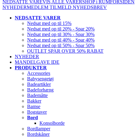
NEDSATTE VARE
VIS ALLE VARER
SHOP i RUM
FORSIDEN
NYHEDER
MEDLEM
TILMELD NYHEDSBREV
NEDSATTE VARER
Nedsat med op til 15%
Nedsat med op til 20% - Spar 20%
Nedsat med op til 30% - Spar 30%
Nedsat med op til 40% - Spar 40%
Nedsat med op til 50% - Spar 50%
OUTLET SPAR OVER 50% RABAT
NYHEDER
MANDELGAVE IDE
PRODUKTER
Accessories
Babysengetøj
Badeartikler
Badeforhæng
Bademåtte
Bakker
Bamse
Bogstaver
Bord
Konsolborde
Bordlamper
Bordskåner