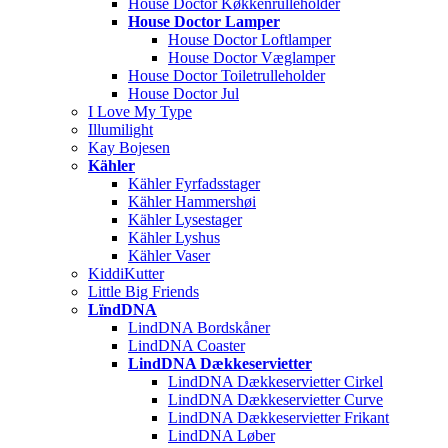
House Doctor Køkkenrulleholder
House Doctor Lamper
House Doctor Loftlamper
House Doctor Væglamper
House Doctor Toiletrulleholder
House Doctor Jul
I Love My Type
Illumilight
Kay Bojesen
Kähler
Kähler Fyrfadsstager
Kähler Hammershøi
Kähler Lysestager
Kähler Lyshus
Kähler Vaser
KiddiKutter
Little Big Friends
LïndDNA
LindDNA Bordskåner
LindDNA Coaster
LindDNA Dækkeservietter
LindDNA Dækkeservietter Cirkel
LindDNA Dækkeservietter Curve
LindDNA Dækkeservietter Frikant
LindDNA Løber