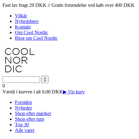
Fast lav fragt 29 DKK // Gratis forsendelse ved køb over 400 DKK
Vilkår
Nyhedsbrev
Kontakt
Om Cool Nordic
Blog om Cool Nordic
0
Værdi i kurven i alt 0,00 DKK
▶ Vis kurv
Forsiden
Nyheder
Shop efter mærker
Shop efter rum
Top 30
Alle varer