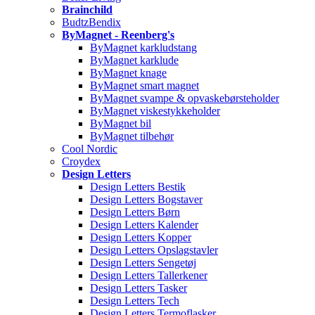
Brainchild
BudtzBendix
ByMagnet - Reenberg's
ByMagnet karkludstang
ByMagnet karklude
ByMagnet knage
ByMagnet smart magnet
ByMagnet svampe & opvaskebørsteholder
ByMagnet viskestykkeholder
ByMagnet bil
ByMagnet tilbehør
Cool Nordic
Croydex
Design Letters
Design Letters Bestik
Design Letters Bogstaver
Design Letters Børn
Design Letters Kalender
Design Letters Kopper
Design Letters Opslagstavler
Design Letters Sengetøj
Design Letters Tallerkener
Design Letters Tasker
Design Letters Tech
Design Letters Termoflasker