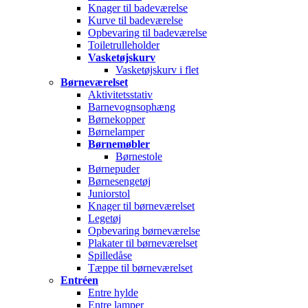
Knager til badeværelse
Kurve til badeværelse
Opbevaring til badeværelse
Toiletrulleholder
Vasketøjskurv
Vasketøjskurv i flet
Børneværelset
Aktivitetsstativ
Barnevognsophæng
Børnekopper
Børnelamper
Børnemøbler
Børnestole
Børnepuder
Børnesengetøj
Juniorstol
Knager til børneværelset
Legetøj
Opbevaring børneværelse
Plakater til børneværelset
Spilledåse
Tæppe til børneværelset
Entréen
Entre hylde
Entre lamper