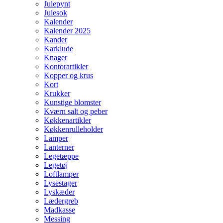
Julepynt
Julesok
Kalender
Kalender 2025
Kander
Karklude
Knager
Kontorartikler
Kopper og krus
Kort
Krukker
Kunstige blomster
Kværn salt og peber
Køkkenartikler
Køkkenrulleholder
Lamper
Lanterner
Legetæppe
Legetøj
Loftlamper
Lysestager
Lyskæder
Lædergreb
Madkasse
Messing