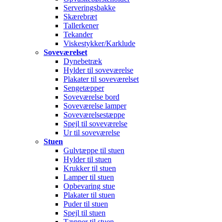
Serveringsbakke
Skærebræt
Tallerkener
Tekander
Viskestykker/Karklude
Soveværelset
Dynebetræk
Hylder til soveværelse
Plakater til soveværelset
Sengetæpper
Soveværelse bord
Soveværelse lamper
Soveværelsestæppe
Spejl til soveværelse
Ur til soveværelse
Stuen
Gulvtæppe til stuen
Hylder til stuen
Krukker til stuen
Lamper til stuen
Opbevaring stue
Plakater til stuen
Puder til stuen
Spejl til stuen
Tæpper til stuen