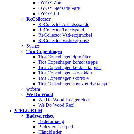
OYOY Zoo
OYOY Nedsatte Vare
OYOY Jul
ReCollector
ReCollector Affaldsspande
ReCollector Toiletspand
ReCollector Vasketøjsmøbel
ReCollector Vasketøjspose
Svanes
Tica Copenhagen
Tica Copenhagen dørmåtter
Tica Copenhagen kontor tæppe
Tica Copenhagen køkken tæpper
Tica Copenhagen skobakker
Tica Copenhagen skoreole
Tica Copenhagen soveværelse tæpper
w:form
We Do Wood
We Do Wood Knagerække
We Do Wood Reol
VÆLG RUM
Badeværelset
Badeforhæng
Badeværelsesspejl
Håndklæder