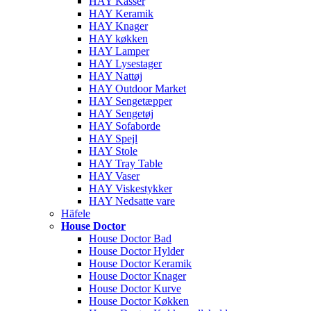
HAY Kasser
HAY Keramik
HAY Knager
HAY køkken
HAY Lamper
HAY Lysestager
HAY Nattøj
HAY Outdoor Market
HAY Sengetæpper
HAY Sengetøj
HAY Sofaborde
HAY Spejl
HAY Stole
HAY Tray Table
HAY Vaser
HAY Viskestykker
HAY Nedsatte vare
Häfele
House Doctor
House Doctor Bad
House Doctor Hylder
House Doctor Keramik
House Doctor Knager
House Doctor Kurve
House Doctor Køkken