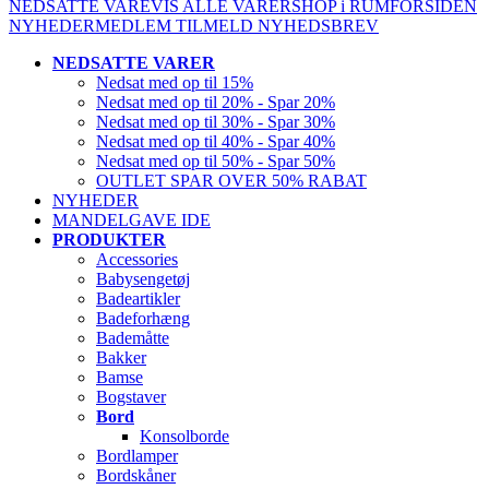
NEDSATTE VARE
VIS ALLE VARER
SHOP i RUM
FORSIDEN
NYHEDER
MEDLEM
TILMELD NYHEDSBREV
NEDSATTE VARER
Nedsat med op til 15%
Nedsat med op til 20% - Spar 20%
Nedsat med op til 30% - Spar 30%
Nedsat med op til 40% - Spar 40%
Nedsat med op til 50% - Spar 50%
OUTLET SPAR OVER 50% RABAT
NYHEDER
MANDELGAVE IDE
PRODUKTER
Accessories
Babysengetøj
Badeartikler
Badeforhæng
Bademåtte
Bakker
Bamse
Bogstaver
Bord
Konsolborde
Bordlamper
Bordskåner