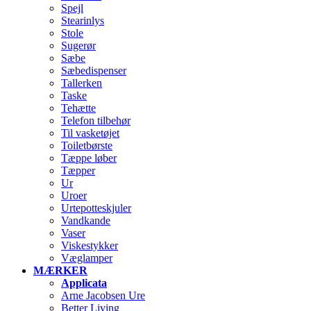
Spejl
Stearinlys
Stole
Sugerør
Sæbe
Sæbedispenser
Tallerken
Taske
Tehætte
Telefon tilbehør
Til vasketøjet
Toiletbørste
Tæppe løber
Tæpper
Ur
Uroer
Urtepotteskjuler
Vandkande
Vaser
Viskestykker
Væglamper
MÆRKER
Applicata
Arne Jacobsen Ure
Better Living