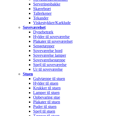
Serveringsbakke
Skærebræt
Tallerkener
Tekander
Viskestykker/Karklude
Soveværelset
Dynebetræk
Hylder til soveværelse
Plakater til soveværelset
Sengetæpper
Soveværelse bord
Soveværelse lamper
Soveværelsestæppe
Spejl til soveværelse
Ur til soveværelse
Stuen
Gulvtæppe til stuen
Hylder til stuen
Krukker til stuen
Lamper til stuen
Opbevaring stue
Plakater til stuen
Puder til stuen
Spejl til stuen
Tæpper til stuen