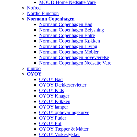
MOUD Home Nedsatte Vare
Nofred
Nordic Function
Normann Copenhagen
Normann Copenhagen Bad
Normann Copenhagen Belysning
Normann Copenhagen Entre
Normann Copenhagen Køkken
Normann Copenhagen Living
Normann Copenhagen Møbler
Normann Copenhagen Soveværelse
Normann Copenhagen Nedsatte Vare
nuuroo
OYOY
OYOY Bad
OYOY Dækkeservietter
OYOY Kids
OYOY Knager
OYOY Køkken
OYOY lamper
OYOY opbevaringskurve
OYOY Puder
OYOY Puf
OYOY Tæpper & Måtter
OYOY Viskestykker