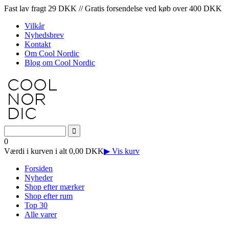
Fast lav fragt 29 DKK // Gratis forsendelse ved køb over 400 DKK
Vilkår
Nyhedsbrev
Kontakt
Om Cool Nordic
Blog om Cool Nordic
0
Værdi i kurven i alt 0,00 DKK
▶ Vis kurv
Forsiden
Nyheder
Shop efter mærker
Shop efter rum
Top 30
Alle varer