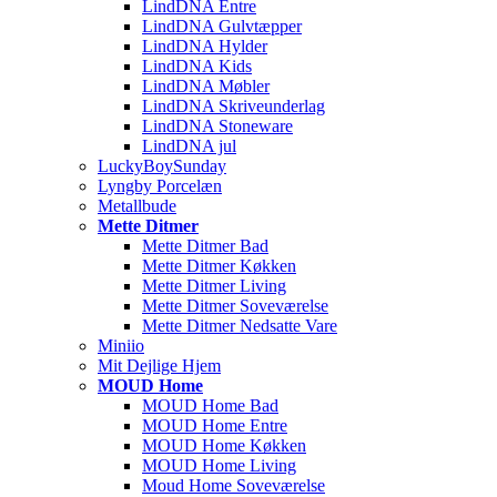
LindDNA Entre
LindDNA Gulvtæpper
LindDNA Hylder
LindDNA Kids
LindDNA Møbler
LindDNA Skriveunderlag
LindDNA Stoneware
LindDNA jul
LuckyBoySunday
Lyngby Porcelæn
Metallbude
Mette Ditmer
Mette Ditmer Bad
Mette Ditmer Køkken
Mette Ditmer Living
Mette Ditmer Soveværelse
Mette Ditmer Nedsatte Vare
Miniio
Mit Dejlige Hjem
MOUD Home
MOUD Home Bad
MOUD Home Entre
MOUD Home Køkken
MOUD Home Living
Moud Home Soveværelse