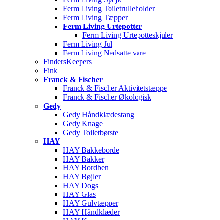
Ferm Living Toiletrulleholder
Ferm Living Tæpper
Ferm Living Urtepotter
Ferm Living Urtepotteskjuler
Ferm Living Jul
Ferm Living Nedsatte vare
FindersKeepers
Fink
Franck & Fischer
Franck & Fischer Aktivitetstæppe
Franck & Fischer Økologisk
Gedy
Gedy Håndklædestang
Gedy Knage
Gedy Toiletbørste
HAY
HAY Bakkeborde
HAY Bakker
HAY Bordben
HAY Bøjler
HAY Dogs
HAY Glas
HAY Gulvtæpper
HAY Håndklæder