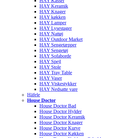
HAY Kasser
HAY Keramik
HAY Knager
HAY køkken
HAY Lamper
HAY Lysestager
HAY Nattøj
HAY Outdoor Market
HAY Sengetæpper
HAY Sengetøj
HAY Sofaborde
HAY Spejl
HAY Stole
HAY Tray Table
HAY Vaser
HAY Viskestykker
HAY Nedsatte vare
Häfele
House Doctor
House Doctor Bad
House Doctor Hylder
House Doctor Keramik
House Doctor Knager
House Doctor Kurve
House Doctor Køkken