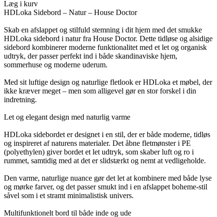
Læg i kurv
HDLoka Sidebord – Natur – House Doctor
Skab en afslappet og stilfuld stemning i dit hjem med det smukke
HDLoka sidebord i natur fra House Doctor. Dette tidløse og alsidige
sidebord kombinerer moderne funktionalitet med et let og organisk
udtryk, der passer perfekt ind i både skandinaviske hjem,
sommerhuse og moderne uderum.
Med sit luftige design og naturlige fletlook er HDLoka et møbel, der
ikke kræver meget – men som alligevel gør en stor forskel i din
indretning.
Let og elegant design med naturlig varme
HDLoka sidebordet er designet i en stil, der er både moderne, tidløs
og inspireret af naturens materialer. Det åbne fletmønster i PE
(polyethylen) giver bordet et let udtryk, som skaber luft og ro i
rummet, samtidig med at det er slidstærkt og nemt at vedligeholde.
Den varme, naturlige nuance gør det let at kombinere med både lyse
og mørke farver, og det passer smukt ind i en afslappet boheme-stil
såvel som i et stramt minimalistisk univers.
Multifunktionelt bord til både inde og ude