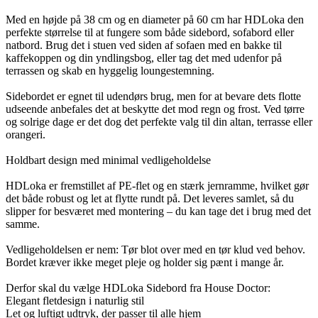
Med en højde på 38 cm og en diameter på 60 cm har HDLoka den
perfekte størrelse til at fungere som både sidebord, sofabord eller
natbord. Brug det i stuen ved siden af sofaen med en bakke til
kaffekoppen og din yndlingsbog, eller tag det med udenfor på
terrassen og skab en hyggelig loungestemning.
Sidebordet er egnet til udendørs brug, men for at bevare dets flotte
udseende anbefales det at beskytte det mod regn og frost. Ved tørre
og solrige dage er det dog det perfekte valg til din altan, terrasse eller
orangeri.
Holdbart design med minimal vedligeholdelse
HDLoka er fremstillet af PE-flet og en stærk jernramme, hvilket gør
det både robust og let at flytte rundt på. Det leveres samlet, så du
slipper for besværet med montering – du kan tage det i brug med det
samme.
Vedligeholdelsen er nem: Tør blot over med en tør klud ved behov.
Bordet kræver ikke meget pleje og holder sig pænt i mange år.
Derfor skal du vælge HDLoka Sidebord fra House Doctor:
Elegant fletdesign i naturlig stil
Let og luftigt udtryk, der passer til alle hjem