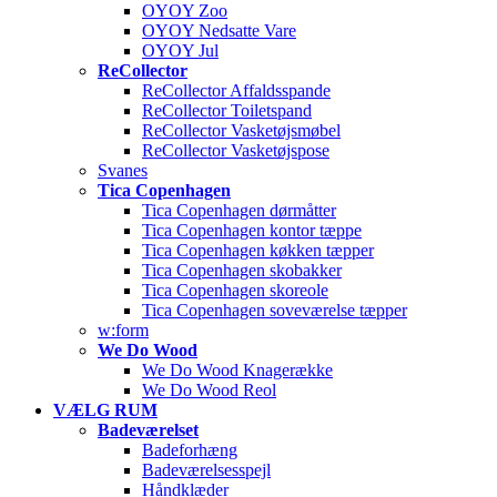
OYOY Zoo
OYOY Nedsatte Vare
OYOY Jul
ReCollector
ReCollector Affaldsspande
ReCollector Toiletspand
ReCollector Vasketøjsmøbel
ReCollector Vasketøjspose
Svanes
Tica Copenhagen
Tica Copenhagen dørmåtter
Tica Copenhagen kontor tæppe
Tica Copenhagen køkken tæpper
Tica Copenhagen skobakker
Tica Copenhagen skoreole
Tica Copenhagen soveværelse tæpper
w:form
We Do Wood
We Do Wood Knagerække
We Do Wood Reol
VÆLG RUM
Badeværelset
Badeforhæng
Badeværelsesspejl
Håndklæder