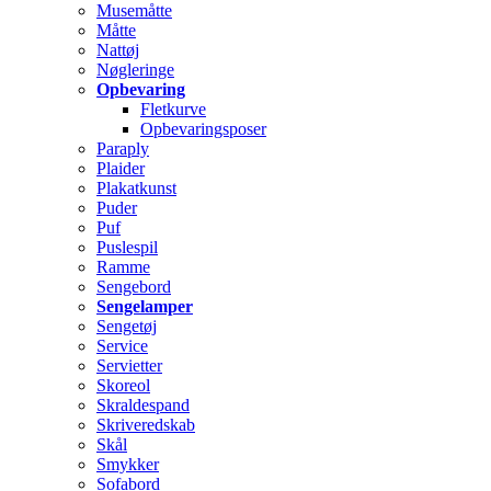
Musemåtte
Måtte
Nattøj
Nøgleringe
Opbevaring
Fletkurve
Opbevaringsposer
Paraply
Plaider
Plakatkunst
Puder
Puf
Puslespil
Ramme
Sengebord
Sengelamper
Sengetøj
Service
Servietter
Skoreol
Skraldespand
Skriveredskab
Skål
Smykker
Sofabord