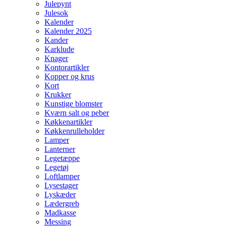
Julepynt
Julesok
Kalender
Kalender 2025
Kander
Karklude
Knager
Kontorartikler
Kopper og krus
Kort
Krukker
Kunstige blomster
Kværn salt og peber
Køkkenartikler
Køkkenrulleholder
Lamper
Lanterner
Legetæppe
Legetøj
Loftlamper
Lysestager
Lyskæder
Lædergreb
Madkasse
Messing