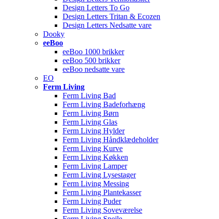
Design Letters To Go
Design Letters Tritan & Ecozen
Design Letters Nedsatte vare
Dooky
eeBoo
eeBoo 1000 brikker
eeBoo 500 brikker
eeBoo nedsatte vare
EO
Ferm Living
Ferm Living Bad
Ferm Living Badeforhæng
Ferm Living Børn
Ferm Living Glas
Ferm Living Hylder
Ferm Living Håndklædeholder
Ferm Living Kurve
Ferm Living Køkken
Ferm Living Lamper
Ferm Living Lysestager
Ferm Living Messing
Ferm Living Plantekasser
Ferm Living Puder
Ferm Living Soveværelse
Ferm Living Spejle