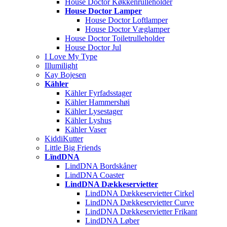
House Doctor Køkkenrulleholder
House Doctor Lamper
House Doctor Loftlamper
House Doctor Væglamper
House Doctor Toiletrulleholder
House Doctor Jul
I Love My Type
Illumilight
Kay Bojesen
Kähler
Kähler Fyrfadsstager
Kähler Hammershøi
Kähler Lysestager
Kähler Lyshus
Kähler Vaser
KiddiKutter
Little Big Friends
LïndDNA
LindDNA Bordskåner
LindDNA Coaster
LindDNA Dækkeservietter
LindDNA Dækkeservietter Cirkel
LindDNA Dækkeservietter Curve
LindDNA Dækkeservietter Frikant
LindDNA Løber