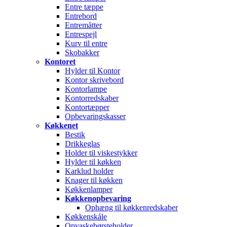
Entre tæppe
Entrebord
Entremåtter
Entrespejl
Kurv til entre
Skobakker
Kontoret
Hylder til Kontor
Kontor skrivebord
Kontorlampe
Kontorredskaber
Kontortæpper
Opbevaringskasser
Køkkenet
Bestik
Drikkeglas
Holder til viskestykker
Hylder til køkken
Karklud holder
Knager til køkken
Køkkenlamper
Køkkenopbevaring
Ophæng til køkkenredskaber
Køkkenskåle
Opvaskebørsteholder