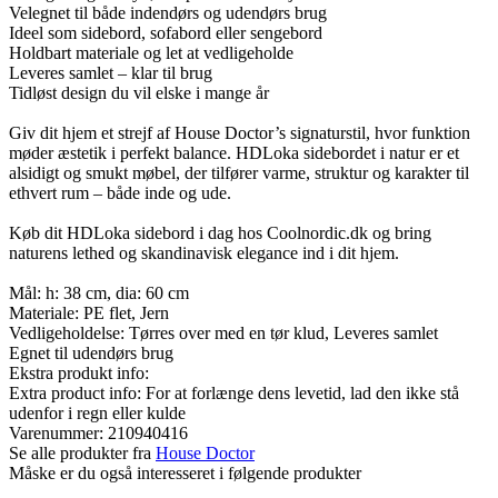
Velegnet til både indendørs og udendørs brug
Ideel som sidebord, sofabord eller sengebord
Holdbart materiale og let at vedligeholde
Leveres samlet – klar til brug
Tidløst design du vil elske i mange år
Giv dit hjem et strejf af House Doctor’s signaturstil, hvor funktion
møder æstetik i perfekt balance. HDLoka sidebordet i natur er et
alsidigt og smukt møbel, der tilfører varme, struktur og karakter til
ethvert rum – både inde og ude.
Køb dit HDLoka sidebord i dag hos Coolnordic.dk og bring
naturens lethed og skandinavisk elegance ind i dit hjem.
Mål: h: 38 cm, dia: 60 cm
Materiale: PE flet, Jern
Vedligeholdelse: Tørres over med en tør klud, Leveres samlet
Egnet til udendørs brug
Ekstra produkt info:
Extra product info: For at forlænge dens levetid, lad den ikke stå
udenfor i regn eller kulde
Varenummer:
210940416
Se alle produkter fra
House Doctor
Måske er du også interesseret i følgende produkter