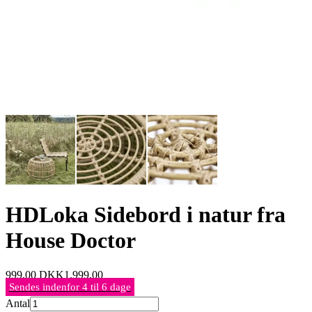
HDLoka Sidebord i natur fra
House Doctor
999,00
DKK
1.999,00
Sendes indenfor 4 til 6 dage
Antal