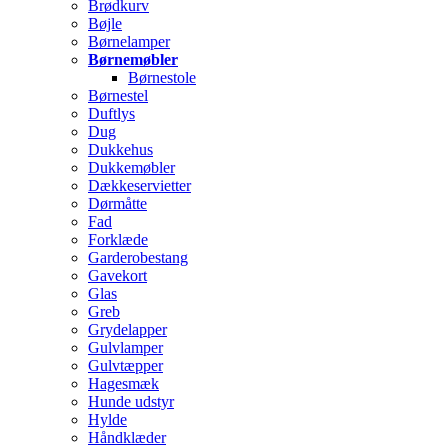
Brødkurv
Bøjle
Børnelamper
Børnemøbler
Børnestole
Børnestel
Duftlys
Dug
Dukkehus
Dukkemøbler
Dækkeservietter
Dørmåtte
Fad
Forklæde
Garderobestang
Gavekort
Glas
Greb
Grydelapper
Gulvlamper
Gulvtæpper
Hagesmæk
Hunde udstyr
Hylde
Håndklæder