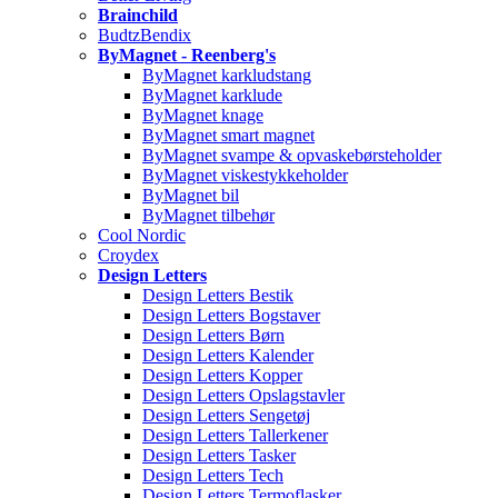
Brainchild
BudtzBendix
ByMagnet - Reenberg's
ByMagnet karkludstang
ByMagnet karklude
ByMagnet knage
ByMagnet smart magnet
ByMagnet svampe & opvaskebørsteholder
ByMagnet viskestykkeholder
ByMagnet bil
ByMagnet tilbehør
Cool Nordic
Croydex
Design Letters
Design Letters Bestik
Design Letters Bogstaver
Design Letters Børn
Design Letters Kalender
Design Letters Kopper
Design Letters Opslagstavler
Design Letters Sengetøj
Design Letters Tallerkener
Design Letters Tasker
Design Letters Tech
Design Letters Termoflasker