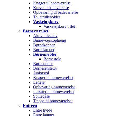
Knager til badeværelse
Kurve til badeværelse
Opbevaring til badeværelse
Toiletrulleholder
Vasketøjskurv
Vasketøjskurv i flet
Børneværelset
Aktivitetsstativ
Barnevognsophæng
Børnekopper
Børnelamper
Børnemøbler
Børnestole
Børnepuder
Børnesengetøj
Juniorstol
Knager til børneværelset
Legetøj
Opbevaring børneværelse
Plakater til børneværelset
Spilledåse
Tæppe til børneværelset
Entréen
Entre hylde
Entre lamper