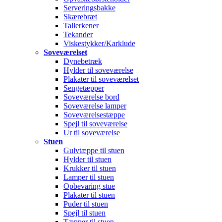
Serveringsbakke
Skærebræt
Tallerkener
Tekander
Viskestykker/Karklude
Soveværelset
Dynebetræk
Hylder til soveværelse
Plakater til soveværelset
Sengetæpper
Soveværelse bord
Soveværelse lamper
Soveværelsestæppe
Spejl til soveværelse
Ur til soveværelse
Stuen
Gulvtæppe til stuen
Hylder til stuen
Krukker til stuen
Lamper til stuen
Opbevaring stue
Plakater til stuen
Puder til stuen
Spejl til stuen
Tæpper til stuen