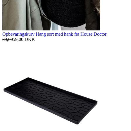
Opbevaringskurv Hang sort med hank fra House Doctor
89,00
59,00
DKK