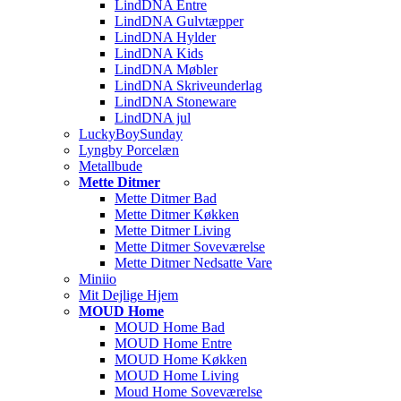
LindDNA Entre
LindDNA Gulvtæpper
LindDNA Hylder
LindDNA Kids
LindDNA Møbler
LindDNA Skriveunderlag
LindDNA Stoneware
LindDNA jul
LuckyBoySunday
Lyngby Porcelæn
Metallbude
Mette Ditmer
Mette Ditmer Bad
Mette Ditmer Køkken
Mette Ditmer Living
Mette Ditmer Soveværelse
Mette Ditmer Nedsatte Vare
Miniio
Mit Dejlige Hjem
MOUD Home
MOUD Home Bad
MOUD Home Entre
MOUD Home Køkken
MOUD Home Living
Moud Home Soveværelse