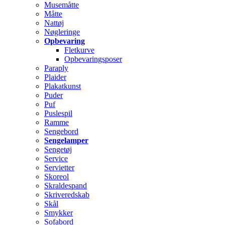
Musemåtte
Måtte
Nattøj
Nøgleringe
Opbevaring
Fletkurve
Opbevaringsposer
Paraply
Plaider
Plakatkunst
Puder
Puf
Puslespil
Ramme
Sengebord
Sengelamper
Sengetøj
Service
Servietter
Skoreol
Skraldespand
Skriveredskab
Skål
Smykker
Sofabord