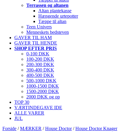
Terrassen og altanen
Altan plantekasse
Hængende urtepotter
Tæppe til altan
Teen Univers
Menneskets bedsteven
GAVER TIL HAM
GAVER TIL HENDE
SHOP EFTER PRIS
0-100 DKK
100-200 DKK
200-300 DKK
300-400 DKK
400-500 DKK
500-1000 DKK
1000-1500 DKK
1500-2000 DKK
2000 DKK og op
TOP 30
VÆRTINDEGAVE IDE
ALLE VARER
JUL
Forside
/
MÆRKER
/
House Doctor
/
House Doctor Knager