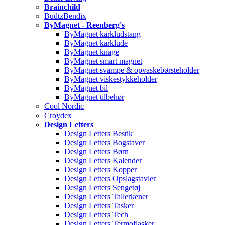
Brainchild
BudtzBendix
ByMagnet - Reenberg's
ByMagnet karkludstang
ByMagnet karklude
ByMagnet knage
ByMagnet smart magnet
ByMagnet svampe & opvaskebørsteholder
ByMagnet viskestykkeholder
ByMagnet bil
ByMagnet tilbehør
Cool Nordic
Croydex
Design Letters
Design Letters Bestik
Design Letters Bogstaver
Design Letters Børn
Design Letters Kalender
Design Letters Kopper
Design Letters Opslagstavler
Design Letters Sengetøj
Design Letters Tallerkener
Design Letters Tasker
Design Letters Tech
Design Letters Termoflasker