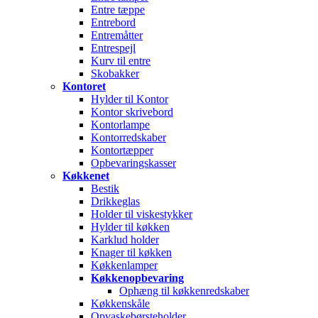
Entre tæppe
Entrebord
Entremåtter
Entrespejl
Kurv til entre
Skobakker
Kontoret
Hylder til Kontor
Kontor skrivebord
Kontorlampe
Kontorredskaber
Kontortæpper
Opbevaringskasser
Køkkenet
Bestik
Drikkeglas
Holder til viskestykker
Hylder til køkken
Karklud holder
Knager til køkken
Køkkenlamper
Køkkenopbevaring
Ophæng til køkkenredskaber
Køkkenskåle
Opvaskebørsteholder