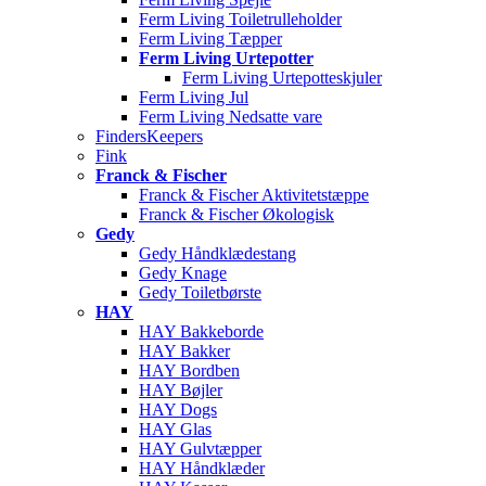
Ferm Living Toiletrulleholder
Ferm Living Tæpper
Ferm Living Urtepotter
Ferm Living Urtepotteskjuler
Ferm Living Jul
Ferm Living Nedsatte vare
FindersKeepers
Fink
Franck & Fischer
Franck & Fischer Aktivitetstæppe
Franck & Fischer Økologisk
Gedy
Gedy Håndklædestang
Gedy Knage
Gedy Toiletbørste
HAY
HAY Bakkeborde
HAY Bakker
HAY Bordben
HAY Bøjler
HAY Dogs
HAY Glas
HAY Gulvtæpper
HAY Håndklæder