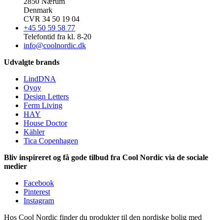
2850 Nærum
Denmark
CVR 34 50 19 04
+45 50 59 58 77
Telefontid fra kl. 8-20
info@coolnordic.dk
Udvalgte brands
LindDNA
Oyoy
Design Letters
Ferm Living
HAY
House Doctor
Kähler
Tica Copenhagen
Bliv inspireret og få gode tilbud fra Cool Nordic via de sociale
medier
Facebook
Pinterest
Instagram
Hos Cool Nordic finder du produkter til den nordiske bolig med