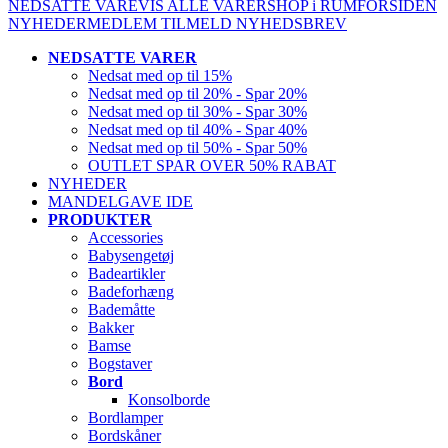
NEDSATTE VARE
VIS ALLE VARER
SHOP i RUM
FORSIDEN
NYHEDER
MEDLEM
TILMELD NYHEDSBREV
NEDSATTE VARER
Nedsat med op til 15%
Nedsat med op til 20% - Spar 20%
Nedsat med op til 30% - Spar 30%
Nedsat med op til 40% - Spar 40%
Nedsat med op til 50% - Spar 50%
OUTLET SPAR OVER 50% RABAT
NYHEDER
MANDELGAVE IDE
PRODUKTER
Accessories
Babysengetøj
Badeartikler
Badeforhæng
Bademåtte
Bakker
Bamse
Bogstaver
Bord
Konsolborde
Bordlamper
Bordskåner