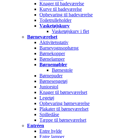
Knager til badeværelse
Kurve til badeværelse
Opbevaring til badeværelse
Toiletrulleholder
Vasketøjskurv
Vasketøjskurv i flet
Børneværelset
Aktivitetsstativ
Barnevognsophæng
Børnekopper
Børnelamper
Børnemøbler
Børnestole
Børnepuder
Børnesengetøj
Juniorstol
Knager til børneværelset
Legetøj
Opbevaring børneværelse
Plakater til børneværelset
Spilledåse
Tæppe til børneværelset
Entréen
Entre hylde
Entre lamper