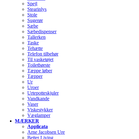
Spejl
Stearinlys
Stole
Sugerør
Sæbe
Sæbedispenser
Tallerken
Taske
Tehætte
Telefon tilbehør
Til vasketøjet
Toiletbørste
Tæppe løber
Tæpper
Ur
Uroer
Urtepotteskjuler
Vandkande
Vaser
Viskestykker
Væglamper
MÆRKER
Applicata
Arne Jacobsen Ure
Better Living