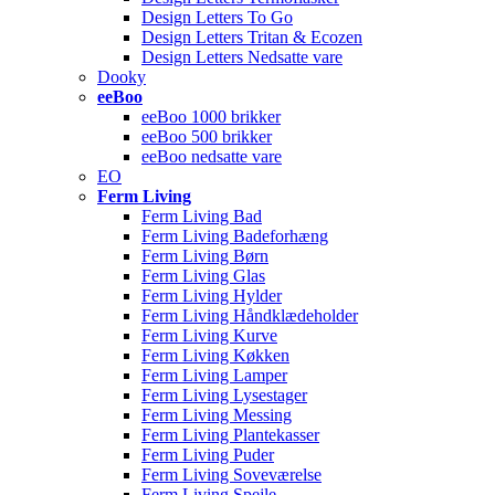
Design Letters To Go
Design Letters Tritan & Ecozen
Design Letters Nedsatte vare
Dooky
eeBoo
eeBoo 1000 brikker
eeBoo 500 brikker
eeBoo nedsatte vare
EO
Ferm Living
Ferm Living Bad
Ferm Living Badeforhæng
Ferm Living Børn
Ferm Living Glas
Ferm Living Hylder
Ferm Living Håndklædeholder
Ferm Living Kurve
Ferm Living Køkken
Ferm Living Lamper
Ferm Living Lysestager
Ferm Living Messing
Ferm Living Plantekasser
Ferm Living Puder
Ferm Living Soveværelse
Ferm Living Spejle