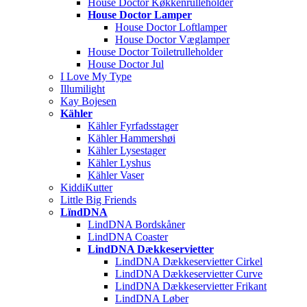
House Doctor Køkkenrulleholder
House Doctor Lamper
House Doctor Loftlamper
House Doctor Væglamper
House Doctor Toiletrulleholder
House Doctor Jul
I Love My Type
Illumilight
Kay Bojesen
Kähler
Kähler Fyrfadsstager
Kähler Hammershøi
Kähler Lysestager
Kähler Lyshus
Kähler Vaser
KiddiKutter
Little Big Friends
LïndDNA
LindDNA Bordskåner
LindDNA Coaster
LindDNA Dækkeservietter
LindDNA Dækkeservietter Cirkel
LindDNA Dækkeservietter Curve
LindDNA Dækkeservietter Frikant
LindDNA Løber