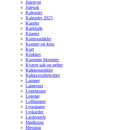
Julepynt
Julesok
Kalender
Kalender 2025
Kander
Karklude
Knager
Kontorartikler
Kopper og krus
Kort
Krukker
Kunstige blomster
Kværn salt og peber
Køkkenartikler
Køkkenrulleholder
Lamper
Lanterner
Legetæppe
Legetøj
Loftlamper
Lysestager
Lyskæder
Lædergreb
Madkasse
Messing