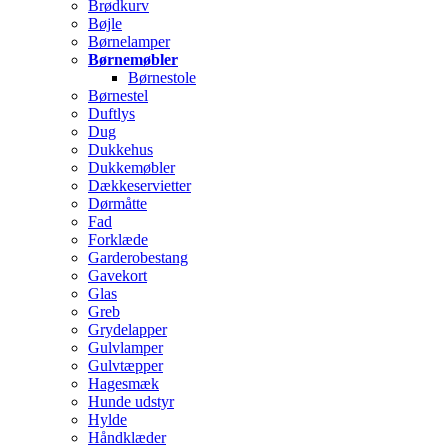
Brødkurv
Bøjle
Børnelamper
Børnemøbler
Børnestole
Børnestel
Duftlys
Dug
Dukkehus
Dukkemøbler
Dækkeservietter
Dørmåtte
Fad
Forklæde
Garderobestang
Gavekort
Glas
Greb
Grydelapper
Gulvlamper
Gulvtæpper
Hagesmæk
Hunde udstyr
Hylde
Håndklæder