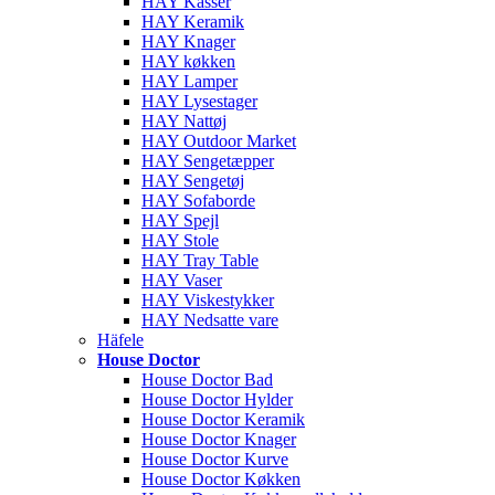
HAY Kasser
HAY Keramik
HAY Knager
HAY køkken
HAY Lamper
HAY Lysestager
HAY Nattøj
HAY Outdoor Market
HAY Sengetæpper
HAY Sengetøj
HAY Sofaborde
HAY Spejl
HAY Stole
HAY Tray Table
HAY Vaser
HAY Viskestykker
HAY Nedsatte vare
Häfele
House Doctor
House Doctor Bad
House Doctor Hylder
House Doctor Keramik
House Doctor Knager
House Doctor Kurve
House Doctor Køkken