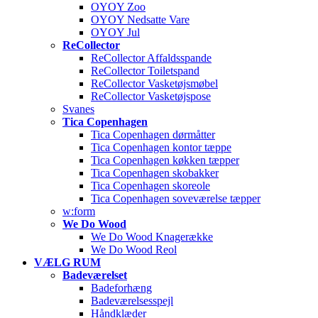
OYOY Zoo
OYOY Nedsatte Vare
OYOY Jul
ReCollector
ReCollector Affaldsspande
ReCollector Toiletspand
ReCollector Vasketøjsmøbel
ReCollector Vasketøjspose
Svanes
Tica Copenhagen
Tica Copenhagen dørmåtter
Tica Copenhagen kontor tæppe
Tica Copenhagen køkken tæpper
Tica Copenhagen skobakker
Tica Copenhagen skoreole
Tica Copenhagen soveværelse tæpper
w:form
We Do Wood
We Do Wood Knagerække
We Do Wood Reol
VÆLG RUM
Badeværelset
Badeforhæng
Badeværelsesspejl
Håndklæder