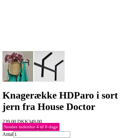
Knagerække HDParo i sort
jern fra House Doctor
239,00
DKK
349,00
Sendes indenfor 4 til 8 dage
Antal