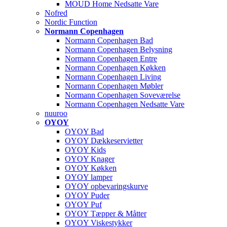
MOUD Home Nedsatte Vare
Nofred
Nordic Function
Normann Copenhagen
Normann Copenhagen Bad
Normann Copenhagen Belysning
Normann Copenhagen Entre
Normann Copenhagen Køkken
Normann Copenhagen Living
Normann Copenhagen Møbler
Normann Copenhagen Soveværelse
Normann Copenhagen Nedsatte Vare
nuuroo
OYOY
OYOY Bad
OYOY Dækkeservietter
OYOY Kids
OYOY Knager
OYOY Køkken
OYOY lamper
OYOY opbevaringskurve
OYOY Puder
OYOY Puf
OYOY Tæpper & Måtter
OYOY Viskestykker