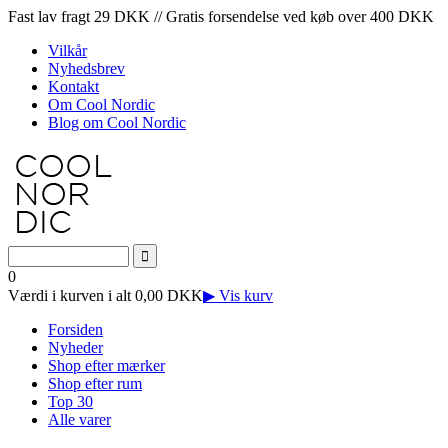
Fast lav fragt 29 DKK // Gratis forsendelse ved køb over 400 DKK
Vilkår
Nyhedsbrev
Kontakt
Om Cool Nordic
Blog om Cool Nordic
0
Værdi i kurven i alt 0,00 DKK
▶ Vis kurv
Forsiden
Nyheder
Shop efter mærker
Shop efter rum
Top 30
Alle varer