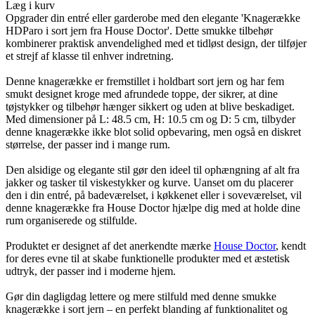
Læg i kurv
Opgrader din entré eller garderobe med den elegante 'Knagerække
HDParo i sort jern fra House Doctor'. Dette smukke tilbehør
kombinerer praktisk anvendelighed med et tidløst design, der tilføjer
et strejf af klasse til enhver indretning.
Denne knagerække er fremstillet i holdbart sort jern og har fem
smukt designet kroge med afrundede toppe, der sikrer, at dine
tøjstykker og tilbehør hænger sikkert og uden at blive beskadiget.
Med dimensioner på L: 48.5 cm, H: 10.5 cm og D: 5 cm, tilbyder
denne knagerække ikke blot solid opbevaring, men også en diskret
størrelse, der passer ind i mange rum.
Den alsidige og elegante stil gør den ideel til ophængning af alt fra
jakker og tasker til viskestykker og kurve. Uanset om du placerer
den i din entré, på badeværelset, i køkkenet eller i soveværelset, vil
denne knagerække fra House Doctor hjælpe dig med at holde dine
rum organiserede og stilfulde.
Produktet er designet af det anerkendte mærke
House Doctor
, kendt
for deres evne til at skabe funktionelle produkter med et æstetisk
udtryk, der passer ind i moderne hjem.
Gør din dagligdag lettere og mere stilfuld med denne smukke
knagerække i sort jern – en perfekt blanding af funktionalitet og