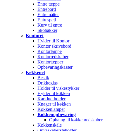
Entre tæppe
Entrebord
Entremåtter
Entrespejl
Kurv til entre
Skobakker
Kontoret
Hylder til Kontor
Kontor skrivebord
Kontorlampe
Kontorredskaber
Kontortæpper
Opbevaringskasser
Køkkenet
Bestik
Drikkeglas
Holder til viskestykker
Hylder til køkken
Karklud holder
Knager til køkken
Køkkenlamper
Køkkenopbevaring
Ophæng til køkkenredskaber
Køkkenskåle
Opvaskebørsteholder