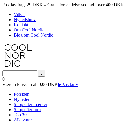
Fast lav fragt 29 DKK // Gratis forsendelse ved køb over 400 DKK
Vilkår
Nyhedsbrev
Kontakt
Om Cool Nordic
Blog om Cool Nordic
0
Værdi i kurven i alt 0,00 DKK
▶ Vis kurv
Forsiden
Nyheder
Shop efter mærker
Shop efter rum
Top 30
Alle varer