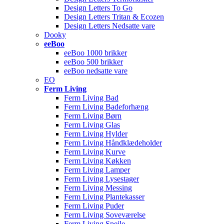
Design Letters To Go
Design Letters Tritan & Ecozen
Design Letters Nedsatte vare
Dooky
eeBoo
eeBoo 1000 brikker
eeBoo 500 brikker
eeBoo nedsatte vare
EO
Ferm Living
Ferm Living Bad
Ferm Living Badeforhæng
Ferm Living Børn
Ferm Living Glas
Ferm Living Hylder
Ferm Living Håndklædeholder
Ferm Living Kurve
Ferm Living Køkken
Ferm Living Lamper
Ferm Living Lysestager
Ferm Living Messing
Ferm Living Plantekasser
Ferm Living Puder
Ferm Living Soveværelse
Ferm Living Spejle