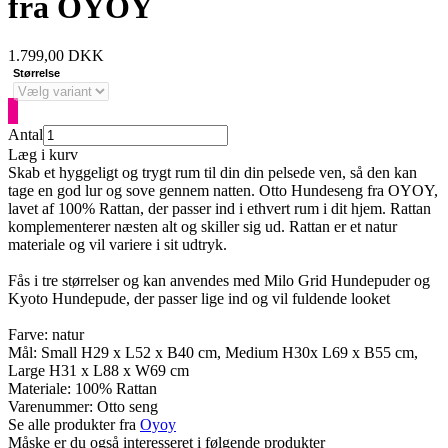
fra OYOY
1.799,00
DKK
Størrelse
Antal
Læg i kurv
Skab et hyggeligt og trygt rum til din din pelsede ven, så den kan
tage en god lur og sove gennem natten. Otto Hundeseng fra OYOY,
lavet af 100% Rattan, der passer ind i ethvert rum i dit hjem. Rattan
komplementerer næsten alt og skiller sig ud. Rattan er et natur
materiale og vil variere i sit udtryk.
Fås i tre størrelser og kan anvendes med Milo Grid Hundepuder og
Kyoto Hundepude, der passer lige ind og vil fuldende looket
Farve: natur
Mål: Small H29 x L52 x B40 cm, Medium H30x L69 x B55 cm,
Large H31 x L88 x W69 cm
Materiale: 100% Rattan
Varenummer:
Otto seng
Se alle produkter fra
Oyoy
Måske er du også interesseret i følgende produkter