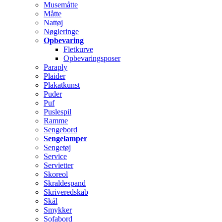
Musemåtte
Måtte
Nattøj
Nøgleringe
Opbevaring
Fletkurve
Opbevaringsposer
Paraply
Plaider
Plakatkunst
Puder
Puf
Puslespil
Ramme
Sengebord
Sengelamper
Sengetøj
Service
Servietter
Skoreol
Skraldespand
Skriveredskab
Skål
Smykker
Sofabord