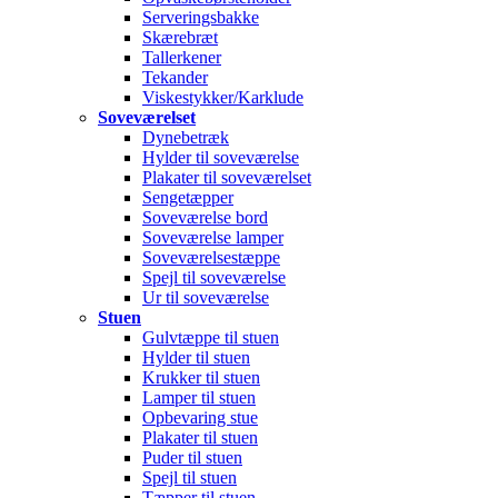
Serveringsbakke
Skærebræt
Tallerkener
Tekander
Viskestykker/Karklude
Soveværelset
Dynebetræk
Hylder til soveværelse
Plakater til soveværelset
Sengetæpper
Soveværelse bord
Soveværelse lamper
Soveværelsestæppe
Spejl til soveværelse
Ur til soveværelse
Stuen
Gulvtæppe til stuen
Hylder til stuen
Krukker til stuen
Lamper til stuen
Opbevaring stue
Plakater til stuen
Puder til stuen
Spejl til stuen
Tæpper til stuen