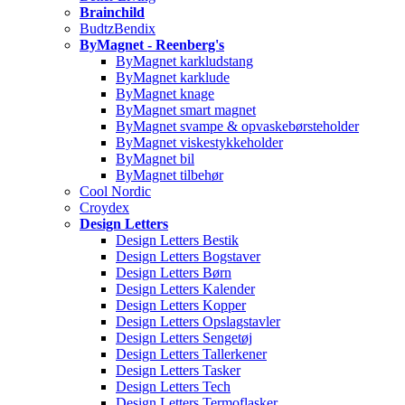
Brainchild
BudtzBendix
ByMagnet - Reenberg's
ByMagnet karkludstang
ByMagnet karklude
ByMagnet knage
ByMagnet smart magnet
ByMagnet svampe & opvaskebørsteholder
ByMagnet viskestykkeholder
ByMagnet bil
ByMagnet tilbehør
Cool Nordic
Croydex
Design Letters
Design Letters Bestik
Design Letters Bogstaver
Design Letters Børn
Design Letters Kalender
Design Letters Kopper
Design Letters Opslagstavler
Design Letters Sengetøj
Design Letters Tallerkener
Design Letters Tasker
Design Letters Tech
Design Letters Termoflasker