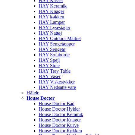
HAY Kasser
HAY Keramik
HAY Knager
HAY køkken
HAY Lamper
HAY Lysestager
HAY Nattøj
HAY Outdoor Market
HAY Sengetæpper
HAY Sengetøj
HAY Sofaborde
HAY Spejl
HAY Stole
HAY Tray Table
HAY Vaser
HAY Viskestykker
HAY Nedsatte vare
Häfele
House Doctor
House Doctor Bad
House Doctor Hylder
House Doctor Keramik
House Doctor Knager
House Doctor Kurve
House Doctor Køkken