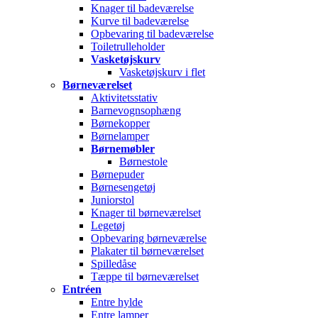
Knager til badeværelse
Kurve til badeværelse
Opbevaring til badeværelse
Toiletrulleholder
Vasketøjskurv
Vasketøjskurv i flet
Børneværelset
Aktivitetsstativ
Barnevognsophæng
Børnekopper
Børnelamper
Børnemøbler
Børnestole
Børnepuder
Børnesengetøj
Juniorstol
Knager til børneværelset
Legetøj
Opbevaring børneværelse
Plakater til børneværelset
Spilledåse
Tæppe til børneværelset
Entréen
Entre hylde
Entre lamper