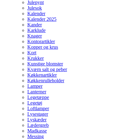
Julepynt
Julesok
Kalender
Kalender 2025
Kander
Karklude
Knager
Kontorartikler
Kopper og krus
Kort
Krukker
Kunstige blomster
Kværn salt og peber
Køkkenartikler
Køkkenrulleholder
Lamper
Lanterner
Legetæppe
Legetøj
Loftlamper
Lysestager
Lyskæder
Lædergreb
Madkasse
Messing