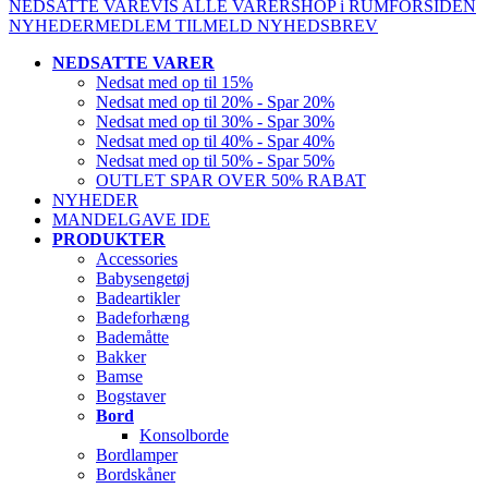
NEDSATTE VARE
VIS ALLE VARER
SHOP i RUM
FORSIDEN
NYHEDER
MEDLEM
TILMELD NYHEDSBREV
NEDSATTE VARER
Nedsat med op til 15%
Nedsat med op til 20% - Spar 20%
Nedsat med op til 30% - Spar 30%
Nedsat med op til 40% - Spar 40%
Nedsat med op til 50% - Spar 50%
OUTLET SPAR OVER 50% RABAT
NYHEDER
MANDELGAVE IDE
PRODUKTER
Accessories
Babysengetøj
Badeartikler
Badeforhæng
Bademåtte
Bakker
Bamse
Bogstaver
Bord
Konsolborde
Bordlamper
Bordskåner