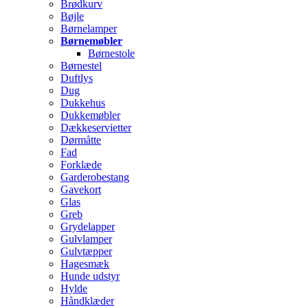
Brødkurv
Bøjle
Børnelamper
Børnemøbler
Børnestole
Børnestel
Duftlys
Dug
Dukkehus
Dukkemøbler
Dækkeservietter
Dørmåtte
Fad
Forklæde
Garderobestang
Gavekort
Glas
Greb
Grydelapper
Gulvlamper
Gulvtæpper
Hagesmæk
Hunde udstyr
Hylde
Håndklæder