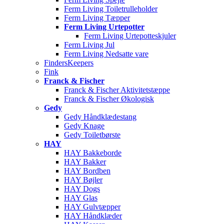
Ferm Living Toiletrulleholder
Ferm Living Tæpper
Ferm Living Urtepotter
Ferm Living Urtepotteskjuler
Ferm Living Jul
Ferm Living Nedsatte vare
FindersKeepers
Fink
Franck & Fischer
Franck & Fischer Aktivitetstæppe
Franck & Fischer Økologisk
Gedy
Gedy Håndklædestang
Gedy Knage
Gedy Toiletbørste
HAY
HAY Bakkeborde
HAY Bakker
HAY Bordben
HAY Bøjler
HAY Dogs
HAY Glas
HAY Gulvtæpper
HAY Håndklæder