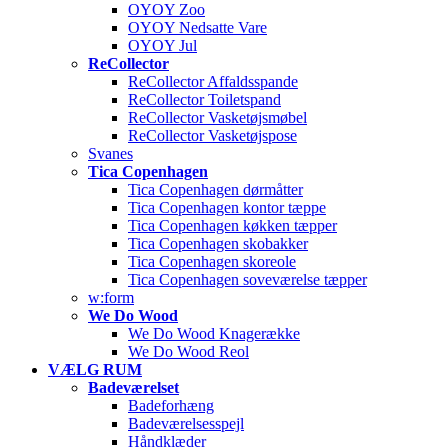
OYOY Zoo
OYOY Nedsatte Vare
OYOY Jul
ReCollector
ReCollector Affaldsspande
ReCollector Toiletspand
ReCollector Vasketøjsmøbel
ReCollector Vasketøjspose
Svanes
Tica Copenhagen
Tica Copenhagen dørmåtter
Tica Copenhagen kontor tæppe
Tica Copenhagen køkken tæpper
Tica Copenhagen skobakker
Tica Copenhagen skoreole
Tica Copenhagen soveværelse tæpper
w:form
We Do Wood
We Do Wood Knagerække
We Do Wood Reol
VÆLG RUM
Badeværelset
Badeforhæng
Badeværelsesspejl
Håndklæder