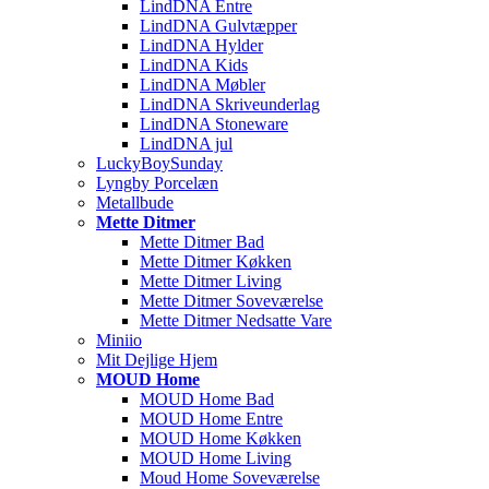
LindDNA Entre
LindDNA Gulvtæpper
LindDNA Hylder
LindDNA Kids
LindDNA Møbler
LindDNA Skriveunderlag
LindDNA Stoneware
LindDNA jul
LuckyBoySunday
Lyngby Porcelæn
Metallbude
Mette Ditmer
Mette Ditmer Bad
Mette Ditmer Køkken
Mette Ditmer Living
Mette Ditmer Soveværelse
Mette Ditmer Nedsatte Vare
Miniio
Mit Dejlige Hjem
MOUD Home
MOUD Home Bad
MOUD Home Entre
MOUD Home Køkken
MOUD Home Living
Moud Home Soveværelse