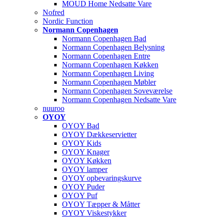
MOUD Home Nedsatte Vare
Nofred
Nordic Function
Normann Copenhagen
Normann Copenhagen Bad
Normann Copenhagen Belysning
Normann Copenhagen Entre
Normann Copenhagen Køkken
Normann Copenhagen Living
Normann Copenhagen Møbler
Normann Copenhagen Soveværelse
Normann Copenhagen Nedsatte Vare
nuuroo
OYOY
OYOY Bad
OYOY Dækkeservietter
OYOY Kids
OYOY Knager
OYOY Køkken
OYOY lamper
OYOY opbevaringskurve
OYOY Puder
OYOY Puf
OYOY Tæpper & Måtter
OYOY Viskestykker