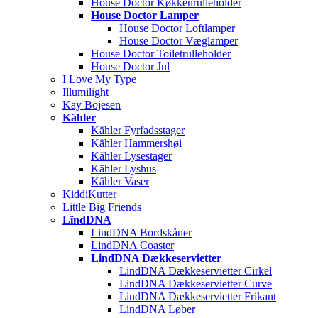
House Doctor Køkkenrulleholder
House Doctor Lamper
House Doctor Loftlamper
House Doctor Væglamper
House Doctor Toiletrulleholder
House Doctor Jul
I Love My Type
Illumilight
Kay Bojesen
Kähler
Kähler Fyrfadsstager
Kähler Hammershøi
Kähler Lysestager
Kähler Lyshus
Kähler Vaser
KiddiKutter
Little Big Friends
LïndDNA
LindDNA Bordskåner
LindDNA Coaster
LindDNA Dækkeservietter
LindDNA Dækkeservietter Cirkel
LindDNA Dækkeservietter Curve
LindDNA Dækkeservietter Frikant
LindDNA Løber