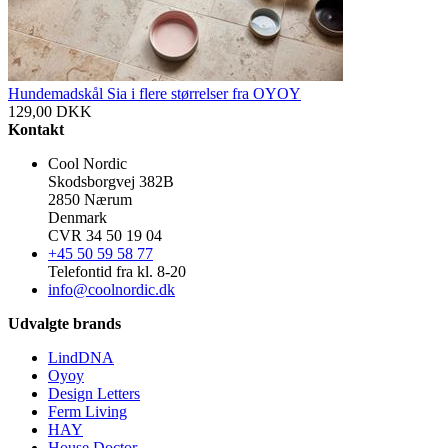
Hundemadskål Sia i flere størrelser fra OYOY
129,00
DKK
Kontakt
Cool Nordic
Skodsborgvej 382B
2850 Nærum
Denmark
CVR 34 50 19 04
+45 50 59 58 77
Telefontid fra kl. 8-20
info@coolnordic.dk
Udvalgte brands
LindDNA
Oyoy
Design Letters
Ferm Living
HAY
House Doctor