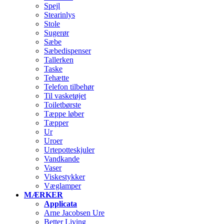
Spejl
Stearinlys
Stole
Sugerør
Sæbe
Sæbedispenser
Tallerken
Taske
Tehætte
Telefon tilbehør
Til vasketøjet
Toiletbørste
Tæppe løber
Tæpper
Ur
Uroer
Urtepotteskjuler
Vandkande
Vaser
Viskestykker
Væglamper
MÆRKER
Applicata
Arne Jacobsen Ure
Better Living