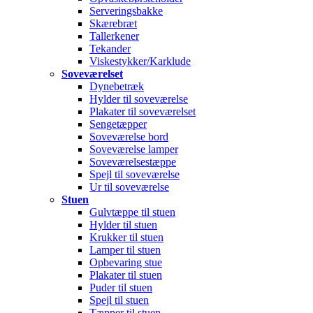
Serveringsbakke
Skærebræt
Tallerkener
Tekander
Viskestykker/Karklude
Soveværelset
Dynebetræk
Hylder til soveværelse
Plakater til soveværelset
Sengetæpper
Soveværelse bord
Soveværelse lamper
Soveværelsestæppe
Spejl til soveværelse
Ur til soveværelse
Stuen
Gulvtæppe til stuen
Hylder til stuen
Krukker til stuen
Lamper til stuen
Opbevaring stue
Plakater til stuen
Puder til stuen
Spejl til stuen
Tæpper til stuen