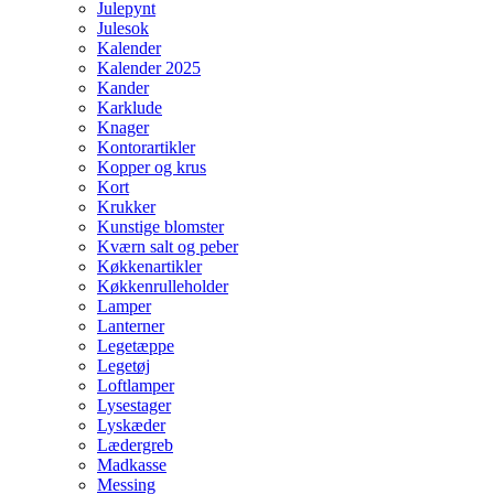
Julepynt
Julesok
Kalender
Kalender 2025
Kander
Karklude
Knager
Kontorartikler
Kopper og krus
Kort
Krukker
Kunstige blomster
Kværn salt og peber
Køkkenartikler
Køkkenrulleholder
Lamper
Lanterner
Legetæppe
Legetøj
Loftlamper
Lysestager
Lyskæder
Lædergreb
Madkasse
Messing