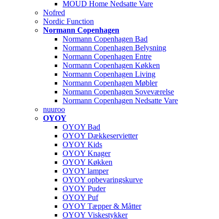
MOUD Home Nedsatte Vare
Nofred
Nordic Function
Normann Copenhagen
Normann Copenhagen Bad
Normann Copenhagen Belysning
Normann Copenhagen Entre
Normann Copenhagen Køkken
Normann Copenhagen Living
Normann Copenhagen Møbler
Normann Copenhagen Soveværelse
Normann Copenhagen Nedsatte Vare
nuuroo
OYOY
OYOY Bad
OYOY Dækkeservietter
OYOY Kids
OYOY Knager
OYOY Køkken
OYOY lamper
OYOY opbevaringskurve
OYOY Puder
OYOY Puf
OYOY Tæpper & Måtter
OYOY Viskestykker