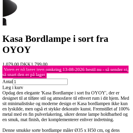
Kasa Bordlampe i sort fra
OYOY
1.079,00
DKK
1.799,00
Varen er på lager igen omkring 13-08-2026 bestil nu - så sender vi,
så snart den er på lager
Antal
Læg i kurv
Opdag den elegante 'Kasa Bordlampe i sort fra OYOY', der er
designet til at tilføre stil og atmosfære til ethvert rum i dit hjem. Med
sit minimalistiske og moderne design er Kasa bordlampen ikke kun
en lyskilde, men også et stykke dekorativ kunst. Fremstillet af 100%
metal med en fin pulverlakering, sikrer denne lampe holdbarhed og
en smuk, mat finish, der komplementerer enhver indretning.
Denne smukke sorte bordlampe måler Ø35 x H50 cm, og dens