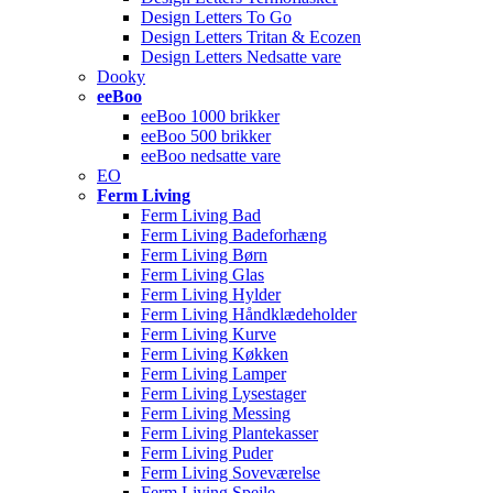
Design Letters To Go
Design Letters Tritan & Ecozen
Design Letters Nedsatte vare
Dooky
eeBoo
eeBoo 1000 brikker
eeBoo 500 brikker
eeBoo nedsatte vare
EO
Ferm Living
Ferm Living Bad
Ferm Living Badeforhæng
Ferm Living Børn
Ferm Living Glas
Ferm Living Hylder
Ferm Living Håndklædeholder
Ferm Living Kurve
Ferm Living Køkken
Ferm Living Lamper
Ferm Living Lysestager
Ferm Living Messing
Ferm Living Plantekasser
Ferm Living Puder
Ferm Living Soveværelse
Ferm Living Spejle