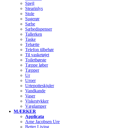
Spejl
Stearinlys
Stole
Sugerør
Sæbe
Sæbedispenser
Tallerken
Taske
Tehætte
Telefon tilbehør
Til vasketøjet
Toiletbørste
Tæppe løber
Tæpper
Ur
Uroer
Urtepotteskjuler
Vandkande
Vaser
Viskestykker
Væglamper
MÆRKER
Applicata
Arne Jacobsen Ure
Better Living