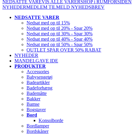
NEDSATTE VARE
VIS ALLE VARER
SHOP i RUM
FORSIDEN
NYHEDER
MEDLEM
TILMELD NYHEDSBREV
NEDSATTE VARER
Nedsat med op til 15%
Nedsat med op til 20% - Spar 20%
Nedsat med op til 30% - Spar 30%
Nedsat med op til 40% - Spar 40%
Nedsat med op til 50% - Spar 50%
OUTLET SPAR OVER 50% RABAT
NYHEDER
MANDELGAVE IDE
PRODUKTER
Accessories
Babysengetøj
Badeartikler
Badeforhæng
Bademåtte
Bakker
Bamse
Bogstaver
Bord
Konsolborde
Bordlamper
Bordskåner