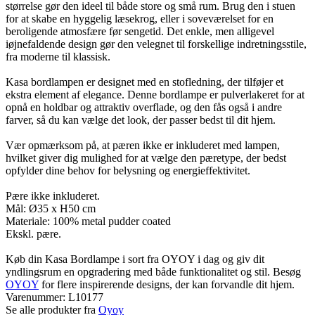
størrelse gør den ideel til både store og små rum. Brug den i stuen
for at skabe en hyggelig læsekrog, eller i soveværelset for en
beroligende atmosfære før sengetid. Det enkle, men alligevel
iøjnefaldende design gør den velegnet til forskellige indretningsstile,
fra moderne til klassisk.
Kasa bordlampen er designet med en stofledning, der tilføjer et
ekstra element af elegance. Denne bordlampe er pulverlakeret for at
opnå en holdbar og attraktiv overflade, og den fås også i andre
farver, så du kan vælge det look, der passer bedst til dit hjem.
Vær opmærksom på, at pæren ikke er inkluderet med lampen,
hvilket giver dig mulighed for at vælge den pæretype, der bedst
opfylder dine behov for belysning og energieffektivitet.
Pære ikke inkluderet.
Mål: Ø35 x H50 cm
Materiale: 100% metal pudder coated
Ekskl. pære.
Køb din Kasa Bordlampe i sort fra OYOY i dag og giv dit
yndlingsrum en opgradering med både funktionalitet og stil. Besøg
OYOY
for flere inspirerende designs, der kan forvandle dit hjem.
Varenummer:
L10177
Se alle produkter fra
Oyoy