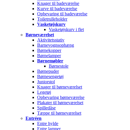
Knager til badeværelse
Kurve til badeværelse
Opbevaring til badeværelse
Toiletrulleholder
Vasketøjskurv
Vasketøjskurv i flet
Børneværelset
Aktivitetsstativ
Barnevognsophæng
Børnekopper
Børnelamper
Børnemøbler
Børnestole
Børnepuder
Børnesengetøj
Juniorstol
Knager til børneværelset
Legetøj
Opbevaring børneværelse
Plakater til børneværelset
Spilledåse
Tæppe til børneværelset
Entréen
Entre hylde
Entre lamper