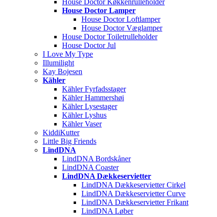
House Doctor Køkkenrulleholder
House Doctor Lamper
House Doctor Loftlamper
House Doctor Væglamper
House Doctor Toiletrulleholder
House Doctor Jul
I Love My Type
Illumilight
Kay Bojesen
Kähler
Kähler Fyrfadsstager
Kähler Hammershøi
Kähler Lysestager
Kähler Lyshus
Kähler Vaser
KiddiKutter
Little Big Friends
LïndDNA
LindDNA Bordskåner
LindDNA Coaster
LindDNA Dækkeservietter
LindDNA Dækkeservietter Cirkel
LindDNA Dækkeservietter Curve
LindDNA Dækkeservietter Frikant
LindDNA Løber