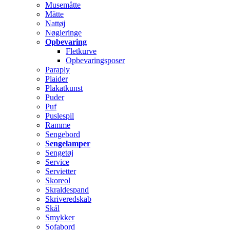
Musemåtte
Måtte
Nattøj
Nøgleringe
Opbevaring
Fletkurve
Opbevaringsposer
Paraply
Plaider
Plakatkunst
Puder
Puf
Puslespil
Ramme
Sengebord
Sengelamper
Sengetøj
Service
Servietter
Skoreol
Skraldespand
Skriveredskab
Skål
Smykker
Sofabord