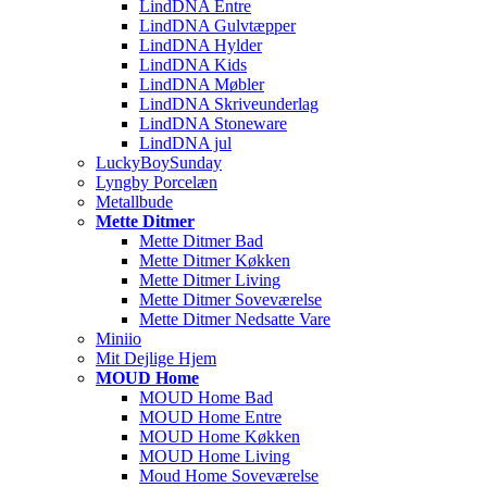
LindDNA Entre
LindDNA Gulvtæpper
LindDNA Hylder
LindDNA Kids
LindDNA Møbler
LindDNA Skriveunderlag
LindDNA Stoneware
LindDNA jul
LuckyBoySunday
Lyngby Porcelæn
Metallbude
Mette Ditmer
Mette Ditmer Bad
Mette Ditmer Køkken
Mette Ditmer Living
Mette Ditmer Soveværelse
Mette Ditmer Nedsatte Vare
Miniio
Mit Dejlige Hjem
MOUD Home
MOUD Home Bad
MOUD Home Entre
MOUD Home Køkken
MOUD Home Living
Moud Home Soveværelse