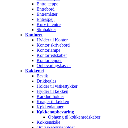
Entre tæppe
Entrebord
Entremåtter
Entrespejl
Kurv til entre
Skobakker
Kontoret
Hylder til Kontor
Kontor skrivebord
Kontorlampe
Kontorredskaber
Kontortæpper
Opbevaringskasser
Køkkenet
Bestik
Drikkeglas
Holder til viskestykker
Hylder til køkken
Karklud holder
Knager til køkken
Køkkenlamper
Køkkenopbevaring
Ophæng til køkkenredskaber
Køkkenskåle
Opvaskebørsteholder