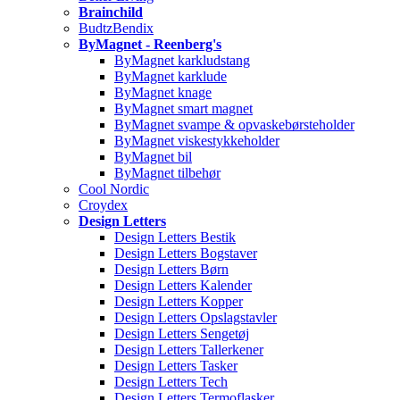
Brainchild
BudtzBendix
ByMagnet - Reenberg's
ByMagnet karkludstang
ByMagnet karklude
ByMagnet knage
ByMagnet smart magnet
ByMagnet svampe & opvaskebørsteholder
ByMagnet viskestykkeholder
ByMagnet bil
ByMagnet tilbehør
Cool Nordic
Croydex
Design Letters
Design Letters Bestik
Design Letters Bogstaver
Design Letters Børn
Design Letters Kalender
Design Letters Kopper
Design Letters Opslagstavler
Design Letters Sengetøj
Design Letters Tallerkener
Design Letters Tasker
Design Letters Tech
Design Letters Termoflasker