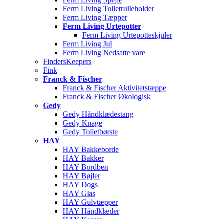
Ferm Living Toiletrulleholder
Ferm Living Tæpper
Ferm Living Urtepotter
Ferm Living Urtepotteskjuler
Ferm Living Jul
Ferm Living Nedsatte vare
FindersKeepers
Fink
Franck & Fischer
Franck & Fischer Aktivitetstæppe
Franck & Fischer Økologisk
Gedy
Gedy Håndklædestang
Gedy Knage
Gedy Toiletbørste
HAY
HAY Bakkeborde
HAY Bakker
HAY Bordben
HAY Bøjler
HAY Dogs
HAY Glas
HAY Gulvtæpper
HAY Håndklæder