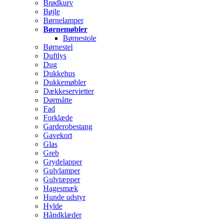
Brødkurv
Bøjle
Børnelamper
Børnemøbler
Børnestole
Børnestel
Duftlys
Dug
Dukkehus
Dukkemøbler
Dækkeservietter
Dørmåtte
Fad
Forklæde
Garderobestang
Gavekort
Glas
Greb
Grydelapper
Gulvlamper
Gulvtæpper
Hagesmæk
Hunde udstyr
Hylde
Håndklæder