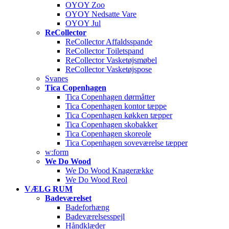
OYOY Zoo
OYOY Nedsatte Vare
OYOY Jul
ReCollector
ReCollector Affaldsspande
ReCollector Toiletspand
ReCollector Vasketøjsmøbel
ReCollector Vasketøjspose
Svanes
Tica Copenhagen
Tica Copenhagen dørmåtter
Tica Copenhagen kontor tæppe
Tica Copenhagen køkken tæpper
Tica Copenhagen skobakker
Tica Copenhagen skoreole
Tica Copenhagen soveværelse tæpper
w:form
We Do Wood
We Do Wood Knagerække
We Do Wood Reol
VÆLG RUM
Badeværelset
Badeforhæng
Badeværelsesspejl
Håndklæder