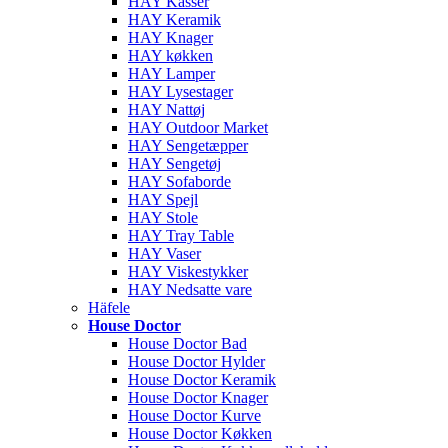
HAY Kasser
HAY Keramik
HAY Knager
HAY køkken
HAY Lamper
HAY Lysestager
HAY Nattøj
HAY Outdoor Market
HAY Sengetæpper
HAY Sengetøj
HAY Sofaborde
HAY Spejl
HAY Stole
HAY Tray Table
HAY Vaser
HAY Viskestykker
HAY Nedsatte vare
Häfele
House Doctor
House Doctor Bad
House Doctor Hylder
House Doctor Keramik
House Doctor Knager
House Doctor Kurve
House Doctor Køkken