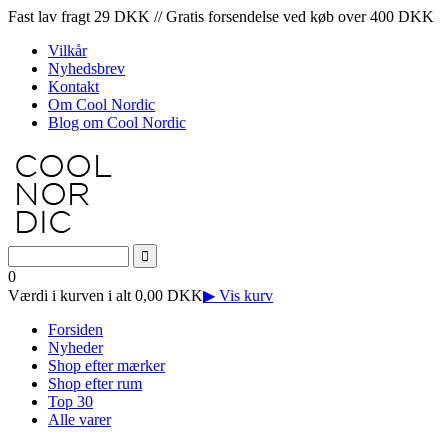
Fast lav fragt 29 DKK // Gratis forsendelse ved køb over 400 DKK
Vilkår
Nyhedsbrev
Kontakt
Om Cool Nordic
Blog om Cool Nordic
0
Værdi i kurven i alt 0,00 DKK
▶ Vis kurv
Forsiden
Nyheder
Shop efter mærker
Shop efter rum
Top 30
Alle varer