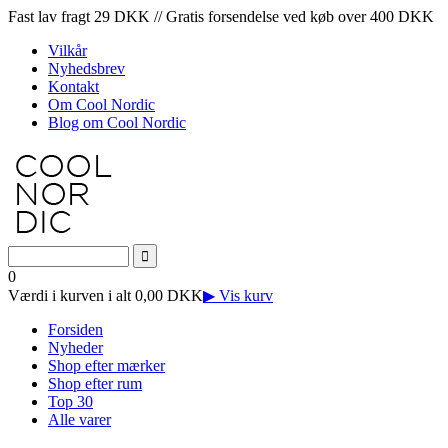
Fast lav fragt 29 DKK // Gratis forsendelse ved køb over 400 DKK
Vilkår
Nyhedsbrev
Kontakt
Om Cool Nordic
Blog om Cool Nordic
0
Værdi i kurven i alt 0,00 DKK
▶ Vis kurv
Forsiden
Nyheder
Shop efter mærker
Shop efter rum
Top 30
Alle varer