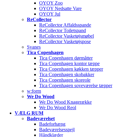
OYOY Zoo
OYOY Nedsatte Vare
OYOY Jul
ReCollector
ReCollector Affaldsspande
ReCollector Toiletspand
ReCollector Vasketøjsmøbel
ReCollector Vasketøjspose
Svanes
Tica Copenhagen
Tica Copenhagen dørmåtter
Tica Copenhagen kontor tæppe
Tica Copenhagen køkken tæpper
Tica Copenhagen skobakker
Tica Copenhagen skoreole
Tica Copenhagen soveværelse tæpper
w:form
We Do Wood
We Do Wood Knagerække
We Do Wood Reol
VÆLG RUM
Badeværelset
Badeforhæng
Badeværelsesspejl
Håndklæder