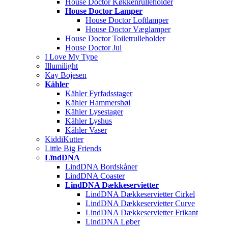
House Doctor Køkkenrulleholder
House Doctor Lamper
House Doctor Loftlamper
House Doctor Væglamper
House Doctor Toiletrulleholder
House Doctor Jul
I Love My Type
Illumilight
Kay Bojesen
Kähler
Kähler Fyrfadsstager
Kähler Hammershøi
Kähler Lysestager
Kähler Lyshus
Kähler Vaser
KiddiKutter
Little Big Friends
LïndDNA
LindDNA Bordskåner
LindDNA Coaster
LindDNA Dækkeservietter
LindDNA Dækkeservietter Cirkel
LindDNA Dækkeservietter Curve
LindDNA Dækkeservietter Frikant
LindDNA Løber