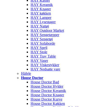
HAY Kasser
HAY Keramik
HAY Knager
HAY køkken
HAY Lamper
HAY Lysestager
HAY Nattøj
HAY Outdoor Market
HAY Sengetæpper
HAY Sengetøj
HAY Sofaborde
HAY Spejl
HAY Stole
HAY Tray Table
HAY Vaser
HAY Viskestykker
HAY Nedsatte vare
Häfele
House Doctor
House Doctor Bad
House Doctor Hylder
House Doctor Keramik
House Doctor Knager
House Doctor Kurve
House Doctor Køkken