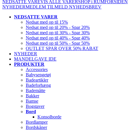
NEDSATTE VARE
VIS ALLE VARER
SHOP i RUM
FORSIDEN
NYHEDER
MEDLEM
TILMELD NYHEDSBREV
NEDSATTE VARER
Nedsat med op til 15%
Nedsat med op til 20% - Spar 20%
Nedsat med op til 30% - Spar 30%
Nedsat med op til 40% - Spar 40%
Nedsat med op til 50% - Spar 50%
OUTLET SPAR OVER 50% RABAT
NYHEDER
MANDELGAVE IDE
PRODUKTER
Accessories
Babysengetøj
Badeartikler
Badeforhæng
Bademåtte
Bakker
Bamse
Bogstaver
Bord
Konsolborde
Bordlamper
Bordskåner