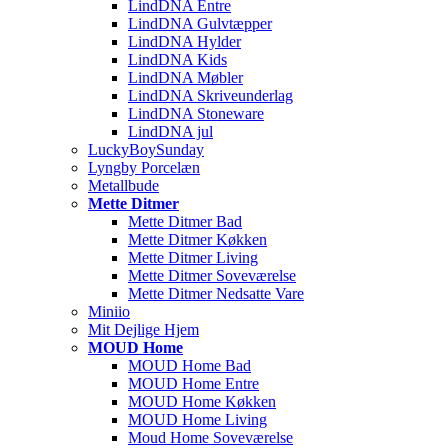
LindDNA Entre
LindDNA Gulvtæpper
LindDNA Hylder
LindDNA Kids
LindDNA Møbler
LindDNA Skriveunderlag
LindDNA Stoneware
LindDNA jul
LuckyBoySunday
Lyngby Porcelæn
Metallbude
Mette Ditmer
Mette Ditmer Bad
Mette Ditmer Køkken
Mette Ditmer Living
Mette Ditmer Soveværelse
Mette Ditmer Nedsatte Vare
Miniio
Mit Dejlige Hjem
MOUD Home
MOUD Home Bad
MOUD Home Entre
MOUD Home Køkken
MOUD Home Living
Moud Home Soveværelse