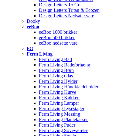
Design Letters To Go
Design Letters Tritan & Ecozen
Design Letters Nedsatte vare
Dooky
eeBoo
eeBoo 1000 brikker
eeBoo 500 brikker
eeBoo nedsatte vare
EO
Ferm Living
Ferm Living Bad
Ferm Living Badeforhæng
Ferm Living Børn
Ferm Living Glas
Ferm Living Hylder
Ferm Living Håndklædeholder
Ferm Living Kurve
Ferm Living Køkken
Ferm Living Lamper
Ferm Living Lysestager
Ferm Living Messing
Ferm Living Plantekasser
Ferm Living Puder
Ferm Living Soveværelse
Ferm Living Spejle