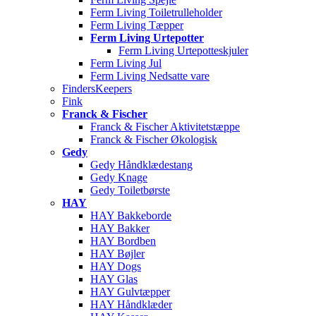
Ferm Living Toiletrulleholder
Ferm Living Tæpper
Ferm Living Urtepotter
Ferm Living Urtepotteskjuler
Ferm Living Jul
Ferm Living Nedsatte vare
FindersKeepers
Fink
Franck & Fischer
Franck & Fischer Aktivitetstæppe
Franck & Fischer Økologisk
Gedy
Gedy Håndklædestang
Gedy Knage
Gedy Toiletbørste
HAY
HAY Bakkeborde
HAY Bakker
HAY Bordben
HAY Bøjler
HAY Dogs
HAY Glas
HAY Gulvtæpper
HAY Håndklæder