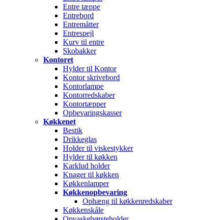
Entre tæppe
Entrebord
Entremåtter
Entrespejl
Kurv til entre
Skobakker
Kontoret
Hylder til Kontor
Kontor skrivebord
Kontorlampe
Kontorredskaber
Kontortæpper
Opbevaringskasser
Køkkenet
Bestik
Drikkeglas
Holder til viskestykker
Hylder til køkken
Karklud holder
Knager til køkken
Køkkenlamper
Køkkenopbevaring
Ophæng til køkkenredskaber
Køkkenskåle
Opvaskebørsteholder