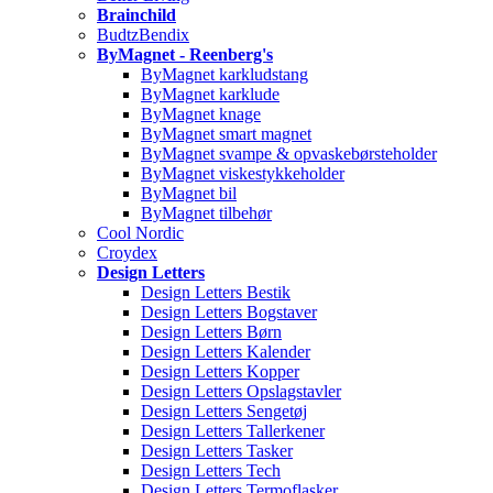
Brainchild
BudtzBendix
ByMagnet - Reenberg's
ByMagnet karkludstang
ByMagnet karklude
ByMagnet knage
ByMagnet smart magnet
ByMagnet svampe & opvaskebørsteholder
ByMagnet viskestykkeholder
ByMagnet bil
ByMagnet tilbehør
Cool Nordic
Croydex
Design Letters
Design Letters Bestik
Design Letters Bogstaver
Design Letters Børn
Design Letters Kalender
Design Letters Kopper
Design Letters Opslagstavler
Design Letters Sengetøj
Design Letters Tallerkener
Design Letters Tasker
Design Letters Tech
Design Letters Termoflasker