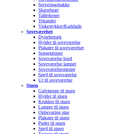
Serveringsbakke
Skærebræt
Tallerkener
Tekander
Viskestykker/Karklude
Soveværelset
Dynebetræk
Hylder til soveværelse
Plakater til soveværelset
Sengetæpper
Soveværelse bord
Soveværelse lamper
Soveværelsestæppe
Spejl til soveværelse
Ur til soveværelse
Stuen
Gulvtæppe til stuen
Hylder til stuen
Krukker til stuen
Lamper til stuen
Opbevaring stue
Plakater til stuen
Puder til stuen
Spejl til stuen
Tæpper til stuen