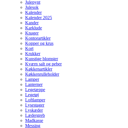
Julepynt
Julesok
Kalender
Kalender 2025
Kander
Karklude
Knager
Kontorartikler
Kopper og krus
Kort
Krukker
Kunstige blomster
Kværn salt og peber
Køkkenartikler
Køkkenrulleholder
Lamper
Lanterner
Legetæppe
Legetøj
Loftlamper
Lysestager
Lyskæder
Lædergreb
Madkasse
Messing