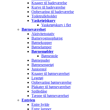
Knager til badeværelse
Kurve til badeværelse
Opbevaring til badeværelse
Toiletrulleholder
Vasketøjskurv
Vasketøjskurv i flet
Børneværelset
Aktivitetsstativ
Barnevognsophæng
Børnekopper
Børnelamper
Børnemøbler
Børnestole
Børnepuder
Børnesengetøj
Juniorstol
Knager til børneværelset
Legetøj
Opbevaring børneværelse
Plakater til børneværelset
Spilledåse
Tæppe til børneværelset
Entréen
Entre hylde
Entre lamper