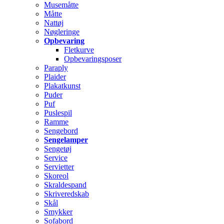
Musemåtte
Måtte
Nattøj
Nøgleringe
Opbevaring
Fletkurve
Opbevaringsposer
Paraply
Plaider
Plakatkunst
Puder
Puf
Puslespil
Ramme
Sengebord
Sengelamper
Sengetøj
Service
Servietter
Skoreol
Skraldespand
Skriveredskab
Skål
Smykker
Sofabord