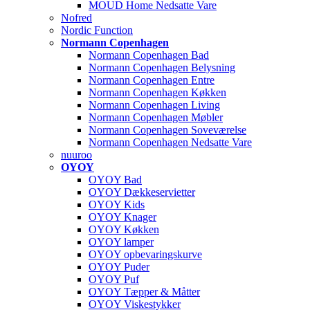
MOUD Home Nedsatte Vare
Nofred
Nordic Function
Normann Copenhagen
Normann Copenhagen Bad
Normann Copenhagen Belysning
Normann Copenhagen Entre
Normann Copenhagen Køkken
Normann Copenhagen Living
Normann Copenhagen Møbler
Normann Copenhagen Soveværelse
Normann Copenhagen Nedsatte Vare
nuuroo
OYOY
OYOY Bad
OYOY Dækkeservietter
OYOY Kids
OYOY Knager
OYOY Køkken
OYOY lamper
OYOY opbevaringskurve
OYOY Puder
OYOY Puf
OYOY Tæpper & Måtter
OYOY Viskestykker