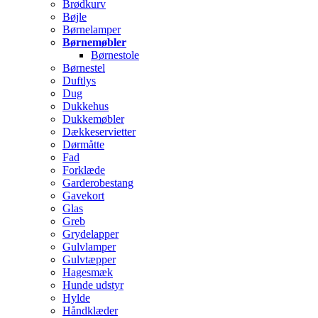
Brødkurv
Bøjle
Børnelamper
Børnemøbler
Børnestole
Børnestel
Duftlys
Dug
Dukkehus
Dukkemøbler
Dækkeservietter
Dørmåtte
Fad
Forklæde
Garderobestang
Gavekort
Glas
Greb
Grydelapper
Gulvlamper
Gulvtæpper
Hagesmæk
Hunde udstyr
Hylde
Håndklæder