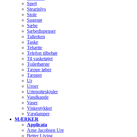
Spejl
Stearinlys
Stole
Sugerør
Sæbe
Sæbedispenser
Tallerken
Taske
Tehætte
Telefon tilbehør
Til vasketøjet
Toiletbørste
Tæppe løber
Tæpper
Ur
Uroer
Urtepotteskjuler
Vandkande
Vaser
Viskestykker
Væglamper
MÆRKER
Applicata
Arne Jacobsen Ure
Better Living