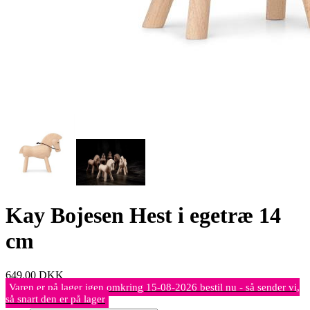
Kay Bojesen Hest i egetræ 14
cm
649,00
DKK
Varen er på lager igen omkring 15-08-2026 bestil nu - så sender vi,
så snart den er på lager