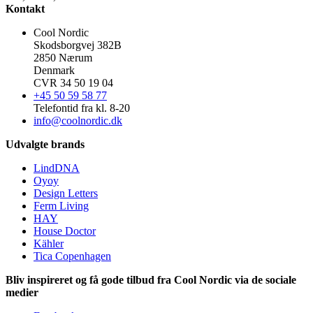
Kontakt
Cool Nordic
Skodsborgvej 382B
2850 Nærum
Denmark
CVR 34 50 19 04
+45 50 59 58 77
Telefontid fra kl. 8-20
info@coolnordic.dk
Udvalgte brands
LindDNA
Oyoy
Design Letters
Ferm Living
HAY
House Doctor
Kähler
Tica Copenhagen
Bliv inspireret og få gode tilbud fra Cool Nordic via de sociale
medier