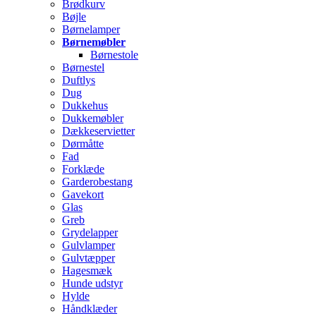
Brødkurv
Bøjle
Børnelamper
Børnemøbler
Børnestole
Børnestel
Duftlys
Dug
Dukkehus
Dukkemøbler
Dækkeservietter
Dørmåtte
Fad
Forklæde
Garderobestang
Gavekort
Glas
Greb
Grydelapper
Gulvlamper
Gulvtæpper
Hagesmæk
Hunde udstyr
Hylde
Håndklæder