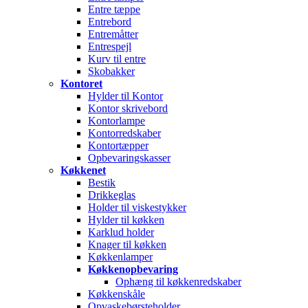
Entre tæppe
Entrebord
Entremåtter
Entrespejl
Kurv til entre
Skobakker
Kontoret
Hylder til Kontor
Kontor skrivebord
Kontorlampe
Kontorredskaber
Kontortæpper
Opbevaringskasser
Køkkenet
Bestik
Drikkeglas
Holder til viskestykker
Hylder til køkken
Karklud holder
Knager til køkken
Køkkenlamper
Køkkenopbevaring
Ophæng til køkkenredskaber
Køkkenskåle
Opvaskebørsteholder