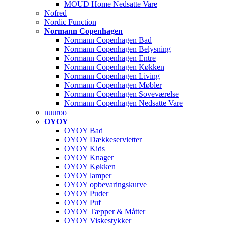
MOUD Home Nedsatte Vare
Nofred
Nordic Function
Normann Copenhagen
Normann Copenhagen Bad
Normann Copenhagen Belysning
Normann Copenhagen Entre
Normann Copenhagen Køkken
Normann Copenhagen Living
Normann Copenhagen Møbler
Normann Copenhagen Soveværelse
Normann Copenhagen Nedsatte Vare
nuuroo
OYOY
OYOY Bad
OYOY Dækkeservietter
OYOY Kids
OYOY Knager
OYOY Køkken
OYOY lamper
OYOY opbevaringskurve
OYOY Puder
OYOY Puf
OYOY Tæpper & Måtter
OYOY Viskestykker