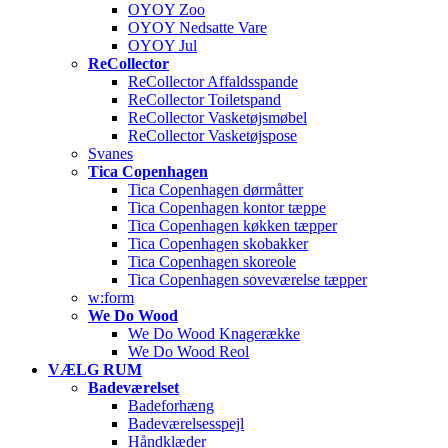
OYOY Zoo
OYOY Nedsatte Vare
OYOY Jul
ReCollector
ReCollector Affaldsspande
ReCollector Toiletspand
ReCollector Vasketøjsmøbel
ReCollector Vasketøjspose
Svanes
Tica Copenhagen
Tica Copenhagen dørmåtter
Tica Copenhagen kontor tæppe
Tica Copenhagen køkken tæpper
Tica Copenhagen skobakker
Tica Copenhagen skoreole
Tica Copenhagen soveværelse tæpper
w:form
We Do Wood
We Do Wood Knagerække
We Do Wood Reol
VÆLG RUM
Badeværelset
Badeforhæng
Badeværelsesspejl
Håndklæder