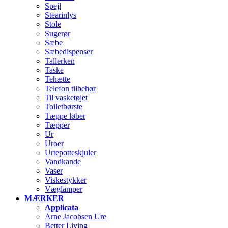
Spejl
Stearinlys
Stole
Sugerør
Sæbe
Sæbedispenser
Tallerken
Taske
Tehætte
Telefon tilbehør
Til vasketøjet
Toiletbørste
Tæppe løber
Tæpper
Ur
Uroer
Urtepotteskjuler
Vandkande
Vaser
Viskestykker
Væglamper
MÆRKER
Applicata
Arne Jacobsen Ure
Better Living