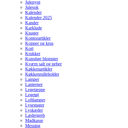
Julepynt
Julesok
Kalender
Kalender 2025
Kander
Karklude
Knager
Kontorartikler
Kopper og krus
Kort
Krukker
Kunstige blomster
Kværn salt og peber
Køkkenartikler
Køkkenrulleholder
Lamper
Lanterner
Legetæppe
Legetøj
Loftlamper
Lysestager
Lyskæder
Lædergreb
Madkasse
Messing