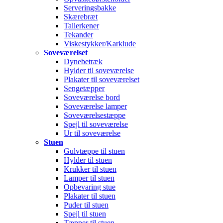
Serveringsbakke
Skærebræt
Tallerkener
Tekander
Viskestykker/Karklude
Soveværelset
Dynebetræk
Hylder til soveværelse
Plakater til soveværelset
Sengetæpper
Soveværelse bord
Soveværelse lamper
Soveværelsestæppe
Spejl til soveværelse
Ur til soveværelse
Stuen
Gulvtæppe til stuen
Hylder til stuen
Krukker til stuen
Lamper til stuen
Opbevaring stue
Plakater til stuen
Puder til stuen
Spejl til stuen
Tæpper til stuen