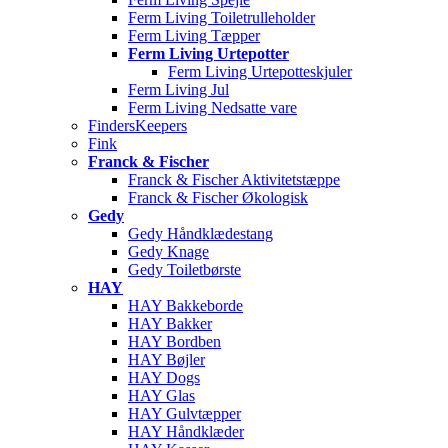
Ferm Living Toiletrulleholder
Ferm Living Tæpper
Ferm Living Urtepotter
Ferm Living Urtepotteskjuler
Ferm Living Jul
Ferm Living Nedsatte vare
FindersKeepers
Fink
Franck & Fischer
Franck & Fischer Aktivitetstæppe
Franck & Fischer Økologisk
Gedy
Gedy Håndklædestang
Gedy Knage
Gedy Toiletbørste
HAY
HAY Bakkeborde
HAY Bakker
HAY Bordben
HAY Bøjler
HAY Dogs
HAY Glas
HAY Gulvtæpper
HAY Håndklæder