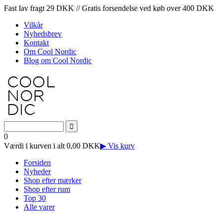
Fast lav fragt 29 DKK // Gratis forsendelse ved køb over 400 DKK
Vilkår
Nyhedsbrev
Kontakt
Om Cool Nordic
Blog om Cool Nordic
0
Værdi i kurven i alt 0,00 DKK
▶ Vis kurv
Forsiden
Nyheder
Shop efter mærker
Shop efter rum
Top 30
Alle varer