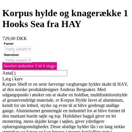
Korpus hylde og knagerække 1
Hooks Sea fra HAY
729,00
DKK
Farver
Størrelser
Sendes indenfor 3 til 6 dage
Antal
Læg i kurv
Korpus Shelf er en serie farverige væghængte hylder skabt til HAY,
af den norske produktdesigner Andreas Bergsaker. Med
udgangspunkt i ønsket om at skabe en holdbar, multifunktionshylde
af genanvendeligt materiale, er Korpus Hylde lavet af aluminium,
kendt for sin lethed, styrke og evne til at blive genbrugt utallige
gange. Aluminiumet gennemgår en industriel for at blive formet til
den markant buede søjle og top. Hulslidser bagpå giver en let
montering, mens skjulte kroge i søjlen, giver yderligere
ophængningsmuligheder. Disse alsidige hylder fås i en lang række
størrelser og farver og kan bruges i mange forskellige rum i