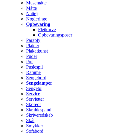
Musemåtte
Måtte
Nattøj
Nøgleringe
Opbevaring
Fletkurve
Opbevaringsposer
Paraply
Plaider
Plakatkunst
Puder
Puf
Puslespil
Ramme
Sengebord
Sengelamper
Sengetøj
Service
Servietter
Skoreol
Skraldespand
Skriveredskab
Skål
Smykker
Sofabord