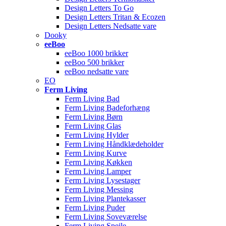
Design Letters To Go
Design Letters Tritan & Ecozen
Design Letters Nedsatte vare
Dooky
eeBoo
eeBoo 1000 brikker
eeBoo 500 brikker
eeBoo nedsatte vare
EO
Ferm Living
Ferm Living Bad
Ferm Living Badeforhæng
Ferm Living Børn
Ferm Living Glas
Ferm Living Hylder
Ferm Living Håndklædeholder
Ferm Living Kurve
Ferm Living Køkken
Ferm Living Lamper
Ferm Living Lysestager
Ferm Living Messing
Ferm Living Plantekasser
Ferm Living Puder
Ferm Living Soveværelse
Ferm Living Spejle