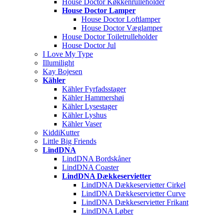
House Doctor Køkkenrulleholder
House Doctor Lamper
House Doctor Loftlamper
House Doctor Væglamper
House Doctor Toiletrulleholder
House Doctor Jul
I Love My Type
Illumilight
Kay Bojesen
Kähler
Kähler Fyrfadsstager
Kähler Hammershøi
Kähler Lysestager
Kähler Lyshus
Kähler Vaser
KiddiKutter
Little Big Friends
LïndDNA
LindDNA Bordskåner
LindDNA Coaster
LindDNA Dækkeservietter
LindDNA Dækkeservietter Cirkel
LindDNA Dækkeservietter Curve
LindDNA Dækkeservietter Frikant
LindDNA Løber