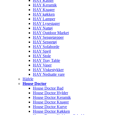
HAY Kasser
HAY Keramik
HAY Knager
HAY køkken
HAY Lamper
HAY Lysestager
HAY Nattøj
HAY Outdoor Market
HAY Sengetæpper
HAY Sengetøj
HAY Sofaborde
HAY Spejl
HAY Stole
HAY Tray Table
HAY Vaser
HAY Viskestykker
HAY Nedsatte vare
Häfele
House Doctor
House Doctor Bad
House Doctor Hylder
House Doctor Keramik
House Doctor Knager
House Doctor Kurve
House Doctor Køkken