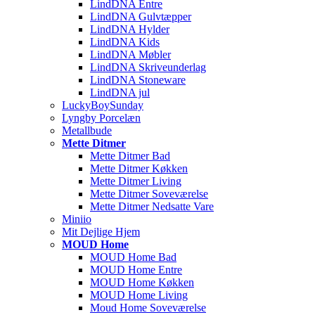
LindDNA Entre
LindDNA Gulvtæpper
LindDNA Hylder
LindDNA Kids
LindDNA Møbler
LindDNA Skriveunderlag
LindDNA Stoneware
LindDNA jul
LuckyBoySunday
Lyngby Porcelæn
Metallbude
Mette Ditmer
Mette Ditmer Bad
Mette Ditmer Køkken
Mette Ditmer Living
Mette Ditmer Soveværelse
Mette Ditmer Nedsatte Vare
Miniio
Mit Dejlige Hjem
MOUD Home
MOUD Home Bad
MOUD Home Entre
MOUD Home Køkken
MOUD Home Living
Moud Home Soveværelse