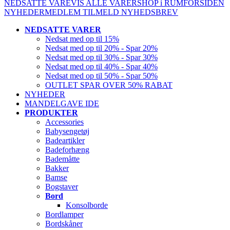
NEDSATTE VARE
VIS ALLE VARER
SHOP i RUM
FORSIDEN
NYHEDER
MEDLEM
TILMELD NYHEDSBREV
NEDSATTE VARER
Nedsat med op til 15%
Nedsat med op til 20% - Spar 20%
Nedsat med op til 30% - Spar 30%
Nedsat med op til 40% - Spar 40%
Nedsat med op til 50% - Spar 50%
OUTLET SPAR OVER 50% RABAT
NYHEDER
MANDELGAVE IDE
PRODUKTER
Accessories
Babysengetøj
Badeartikler
Badeforhæng
Bademåtte
Bakker
Bamse
Bogstaver
Bord
Konsolborde
Bordlamper
Bordskåner