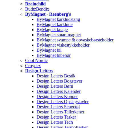
Brainchild
BudtzBendix
ByMagnet - Reenberg's
ByMagnet karkludstang
ByMagnet karklude
ByMagnet knage
ByMagnet smart magnet
ByMagnet svampe & opvaskebørsteholder
ByMagnet viskestykkeholder
ByMagnet bil
ByMagnet tilbehør
Cool Nordic
Croydex
Design Letters
Design Letters Bestik
Design Letters Bogstaver
Design Letters Børn
Design Letters Kalender
Design Letters Kopper
Design Letters Opslagstavler
Design Letters Sengetøj
Design Letters Tallerkener
Design Letters Tasker
Design Letters Tech
Design Letters Termoflasker